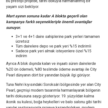
bu prestijli projede, tarihi dokuyla harmanlanmış bir
yaşam sizi bekliyor.
Mart ayının sonuna kadar A blokta geçerli olan
kampanya farklı seçenekleriyle önemli avantajlar
sunuyor.
3+1 ve 4+1 daire sahiplerine park yerleri tamamen
ücretsiz
Tüm dairelere depo ve park yeri %15 indirimli
Sadece park yeri almak isteyenlere özel %15
indirim
Ayrıca A blok dışında kalan ve inşaatı süren dairelerde
%20 ön ödemeli, %80 teslimde ödeme avantajı ile City
Pearl dünyanın dört bir yanından büyük ilgi görüyor.
Tuna Nehri kıyısındaki Soroksári bölgesinde yer alan City
Pearl, geçmişi modern tasarımla harmanlayarak bölgenin
tarihi dokusuna saygı gösteriyor. 19. yüzyıldan kalma
ikonik su kulesi, boğa heykelleri ve balo salonu gibi tarihi
yapılar restorasyonla projeye kazandırılırken, modern