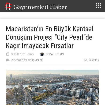
Macaristan’ın En Büyük Kentsel
Dönüşüm Projesi “City Pearl”de
Kaçırılmayacak Fırsatlar
ŞUBAT 13TH, 2025
KEMAL KESKIN
SEKTÖRDEN GELIŞMELER
0 İÇERIK