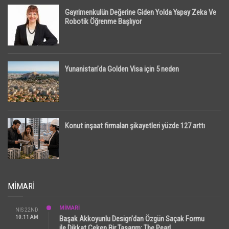
Gayrimenkulün Değerine Giden Yolda Yapay Zeka Ve
Robotik Öğrenme Başlıyor
Yunanistan’da Golden Visa için 5 neden
Konut inşaat firmaları şikayetleri yüzde 127 arttı
MIMARI
MİMARİ
NIS 22ND
10:11 AM
Başak Akkoyunlu Design’dan Özgün Saçak Formu
ile Dikkat Çeken Bir Tasarım: The Pearl