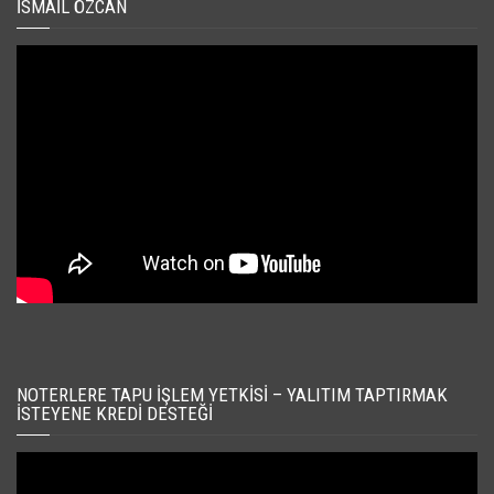
İSMAIL ÖZCAN
NOTERLERE TAPU İŞLEM YETKISI – YALITIM TAPTIRMAK
İSTEYENE KREDI DESTEĞI