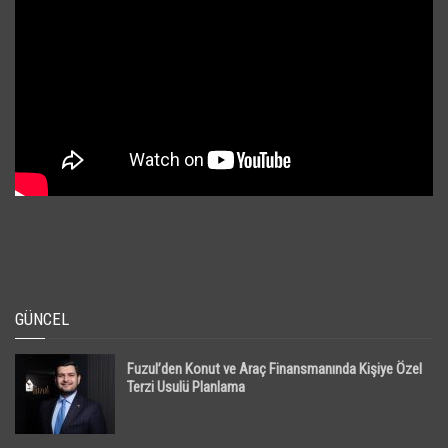
GÜNCEL
Fuzul’den Konut ve Araç Finansmanında Kişiye Özel
Terzi Usulü Planlama