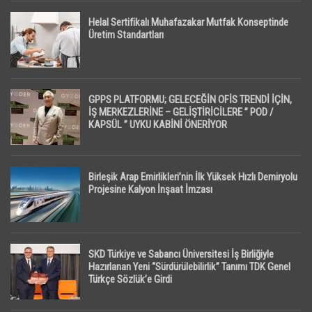
Helal Sertifikalı Muhafazakar Mutfak Konseptinde
Üretim Standartları
GPPS PLATFORMU; GELECEĞİN OFİS TRENDİ İÇİN,
İŞ MERKEZLERİNE – GELİŞTİRİCİLERE ” POD /
KAPSÜL ” UYKU KABİNİ ÖNERİYOR
Birleşik Arap Emirlikleri’nin İlk Yüksek Hızlı Demiryolu
Projesine Kalyon İnşaat İmzası
SKD Türkiye ve Sabancı Üniversitesi İş Birliğiyle
Hazırlanan Yeni “Sürdürülebilirlik” Tanımı TDK Genel
Türkçe Sözlük’e Girdi