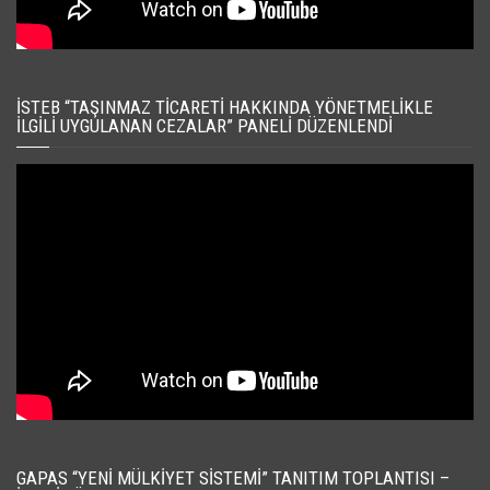
İSTEB “TAŞINMAZ TICARETI HAKKINDA YÖNETMELIKLE
İLGILI UYGULANAN CEZALAR” PANELI DÜZENLENDI
GAPAS “YENI MÜLKIYET SISTEMI” TANITIM TOPLANTISI –