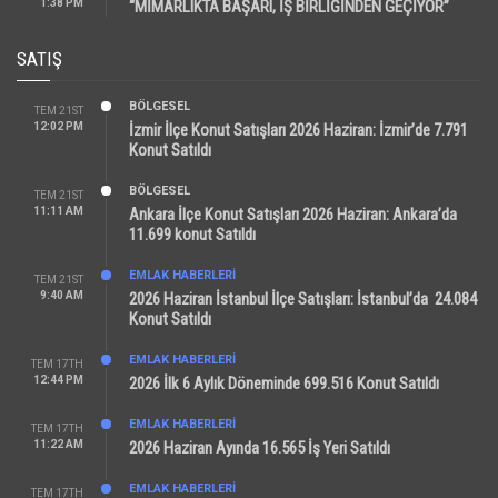
1:38 PM
“MİMARLIKTA BAŞARI, İŞ BİRLİĞİNDEN GEÇİYOR”
SATIŞ
BÖLGESEL
TEM 21ST
12:02 PM
İzmir İlçe Konut Satışları 2026 Haziran: İzmir’de 7.791
Konut Satıldı
BÖLGESEL
TEM 21ST
11:11 AM
Ankara İlçe Konut Satışları 2026 Haziran: Ankara’da
11.699 konut Satıldı
EMLAK HABERLERI
TEM 21ST
9:40 AM
2026 Haziran İstanbul İlçe Satışları: İstanbul’da 24.084
Konut Satıldı
EMLAK HABERLERI
TEM 17TH
12:44 PM
2026 İlk 6 Aylık Döneminde 699.516 Konut Satıldı
EMLAK HABERLERI
TEM 17TH
11:22 AM
2026 Haziran Ayında 16.565 İş Yeri Satıldı
EMLAK HABERLERI
TEM 17TH