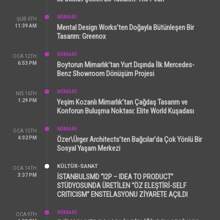
MİMARİ
ŞUB 6TH
11:39 AM
Mental Design Works’ten Doğayla Bütünleşen Bir
Tasarım: Greenox
MİMARİ
OCA 12TH
6:53 PM
Boytorun Mimarlık’tan Yurt Dışında İlk Mercedes-
Benz Showroom Dönüşüm Projesi
MİMARİ
NIS 16TH
1:29 PM
Yeşim Kozanlı Mimarlık’tan Çağdaş Tasarım ve
Konforun Buluşma Noktası: Elite World Kuşadası
MİMARİ
OCA 15TH
4:02 PM
Özer\Ürger Architects’ten Bağcılar’da Çok Yönlü Bir
Sosyal Yaşam Merkezi
KÜLTÜR-SANAT
OCA 14TH
3:37 PM
İSTANBULSMD “I2P – IDEA TO PRODUCT”
STÜDYOSUNDA ÜRETİLEN “ÖZ ELEŞTİRİ-SELF
CRITICISM” ENSTELASYONU ZİYARETE AÇILDI
MİMARİ
OCA 9TH