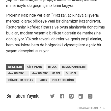
mimarisiyle de geçmişin izlerini taşıyor.
Projenin kalbinde yer alan “Piazza”, açık hava alışveriş
merkezi olarak bölgeye yeni bir dinamizm kazandırıyor.
Restoranlar, kafeler, fitness ve oyun alanlarıyla donatılmış
bu alan, modern yaşamla birlikte ticaretin de merkezine
dönüşüyor. Yüksek tavanlı daireler ve geniş yeşil alanlar,
hem sakinlere hem de bölgedeki ziyaretçilere eşsiz bir
yaşam deneyimi sunuyor.
ETIKETLER
CITY PEARL
EMLAK
EMLAK HABERLERI
GAYRIMENKUL
GAYRIMENKUL HABER
GÜNCEL
GÜNCEL HABERLER
HABER
POLAT HOLDING
Bu Haberi Yayınla
SIRADAKI HABER