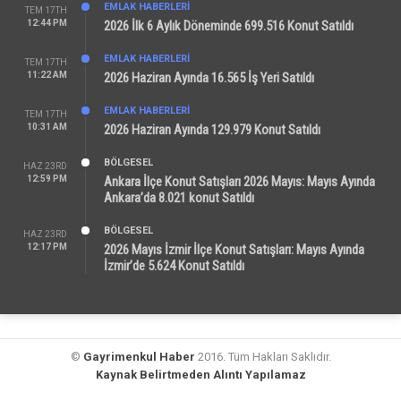
EMLAK HABERLERI
TEM 17TH
12:44 PM
2026 İlk 6 Aylık Döneminde 699.516 Konut Satıldı
EMLAK HABERLERI
TEM 17TH
11:22 AM
2026 Haziran Ayında 16.565 İş Yeri Satıldı
EMLAK HABERLERI
TEM 17TH
10:31 AM
2026 Haziran Ayında 129.979 Konut Satıldı
BÖLGESEL
HAZ 23RD
12:59 PM
Ankara İlçe Konut Satışları 2026 Mayıs: Mayıs Ayında
Ankara’da 8.021 konut Satıldı
BÖLGESEL
HAZ 23RD
12:17 PM
2026 Mayıs İzmir İlçe Konut Satışları: Mayıs Ayında
İzmir’de 5.624 Konut Satıldı
©
Gayrimenkul Haber
2016. Tüm Hakları Saklıdır.
Kaynak Belirtmeden Alıntı Yapılamaz