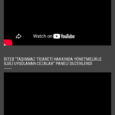
İSTEB “TAŞINMAZ TICARETI HAKKINDA YÖNETMELIKLE
İLGILI UYGULANAN CEZALAR” PANELI DÜZENLENDI