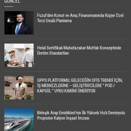
GÜNCEL
Fuzul’den Konut ve Araç Finansmanında Kişiye Özel
Terzi Usulü Planlama
Helal Sertifikalı Muhafazakar Mutfak Konseptinde
Üretim Standartları
GPPS PLATFORMU; GELECEĞİN OFİS TRENDİ İÇİN,
İŞ MERKEZLERİNE – GELİŞTİRİCİLERE ” POD /
KAPSÜL ” UYKU KABİNİ ÖNERİYOR
Birleşik Arap Emirlikleri’nin İlk Yüksek Hızlı Demiryolu
Projesine Kalyon İnşaat İmzası