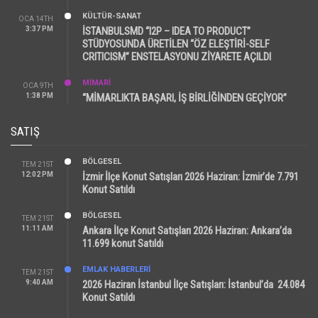
KÜLTÜR-SANAT
OCA 14TH
3:37 PM
İSTANBULSMD “I2P – IDEA TO PRODUCT”
STÜDYOSUNDA ÜRETİLEN “ÖZ ELEŞTİRİ-SELF
CRITICISM” ENSTELASYONU ZİYARETE AÇILDI
MİMARİ
OCA 9TH
1:38 PM
“MİMARLIKTA BAŞARI, İŞ BİRLİĞİNDEN GEÇİYOR”
SATIŞ
BÖLGESEL
TEM 21ST
12:02 PM
İzmir İlçe Konut Satışları 2026 Haziran: İzmir’de 7.791
Konut Satıldı
BÖLGESEL
TEM 21ST
11:11 AM
Ankara İlçe Konut Satışları 2026 Haziran: Ankara’da
11.699 konut Satıldı
EMLAK HABERLERI
TEM 21ST
9:40 AM
2026 Haziran İstanbul İlçe Satışları: İstanbul’da 24.084
Konut Satıldı