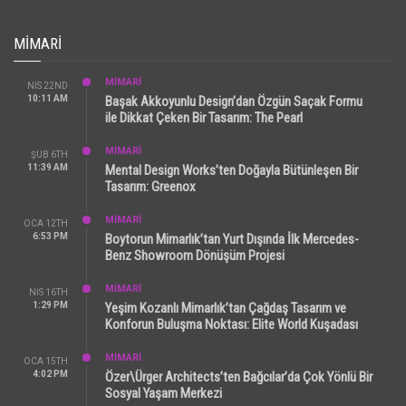
MIMARI
MİMARİ
NIS 22ND
10:11 AM
Başak Akkoyunlu Design’dan Özgün Saçak Formu
ile Dikkat Çeken Bir Tasarım: The Pearl
MİMARİ
ŞUB 6TH
11:39 AM
Mental Design Works’ten Doğayla Bütünleşen Bir
Tasarım: Greenox
MİMARİ
OCA 12TH
6:53 PM
Boytorun Mimarlık’tan Yurt Dışında İlk Mercedes-
Benz Showroom Dönüşüm Projesi
MİMARİ
NIS 16TH
1:29 PM
Yeşim Kozanlı Mimarlık’tan Çağdaş Tasarım ve
Konforun Buluşma Noktası: Elite World Kuşadası
MİMARİ
OCA 15TH
4:02 PM
Özer\Ürger Architects’ten Bağcılar’da Çok Yönlü Bir
Sosyal Yaşam Merkezi