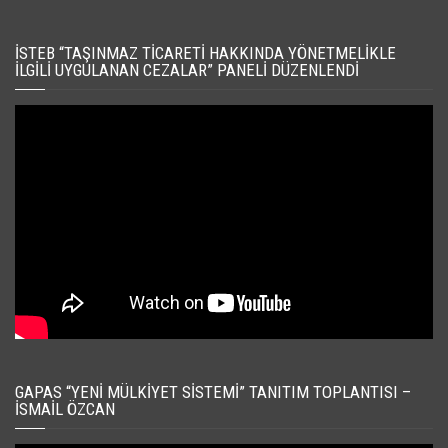
İSTEB “TAŞINMAZ TICARETI HAKKINDA YÖNETMELIKLE
İLGILI UYGULANAN CEZALAR” PANELI DÜZENLENDI
GAPAS “YENI MÜLKIYET SISTEMI” TANITIM TOPLANTISI –
İSMAIL ÖZCAN