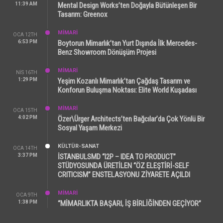
11:39 AM
Mental Design Works’ten Doğayla Bütünleşen Bir
Tasarım: Greenox
MİMARİ
OCA 12TH
6:53 PM
Boytorun Mimarlık’tan Yurt Dışında İlk Mercedes-
Benz Showroom Dönüşüm Projesi
MİMARİ
NIS 16TH
1:29 PM
Yeşim Kozanlı Mimarlık’tan Çağdaş Tasarım ve
Konforun Buluşma Noktası: Elite World Kuşadası
MİMARİ
OCA 15TH
4:02 PM
Özer\Ürger Architects’ten Bağcılar’da Çok Yönlü Bir
Sosyal Yaşam Merkezi
KÜLTÜR-SANAT
OCA 14TH
3:37 PM
İSTANBULSMD “I2P – IDEA TO PRODUCT”
STÜDYOSUNDA ÜRETİLEN “ÖZ ELEŞTİRİ-SELF
CRITICISM” ENSTELASYONU ZİYARETE AÇILDI
MİMARİ
OCA 9TH
1:38 PM
“MİMARLIKTA BAŞARI, İŞ BİRLİĞİNDEN GEÇİYOR”