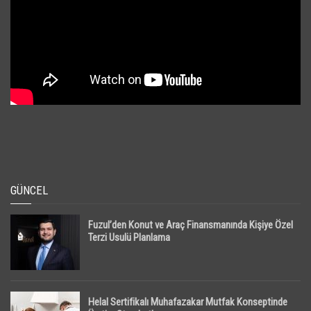
GÜNCEL
Fuzul’den Konut ve Araç Finansmanında Kişiye Özel
Terzi Usulü Planlama
Helal Sertifikalı Muhafazakar Mutfak Konseptinde