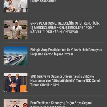
Üretim Standartları
GPPS PLATFORMU; GELECEĞİN OFİS TRENDİ İÇİN,
İŞ MERKEZLERİNE – GELİŞTİRİCİLERE ” POD /
KAPSÜL ” UYKU KABİNİ ÖNERİYOR
Birleşik Arap Emirlikleri’nin İlk Yüksek Hızlı Demiryolu
Projesine Kalyon İnşaat İmzası
SKD Türkiye ve Sabancı Üniversitesi İş Birliğiyle
Hazırlanan Yeni “Sürdürülebilirlik” Tanımı TDK Genel
Türkçe Sözlük’e Girdi
Evini Yenileyen Kazanıyor, Doğru Boya Seçimi