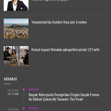
Yunanistan’da Golden Visa için 5 neden
Konut inşaat firmaları şikayetleri yüzde 127 arttı
MIMARI
MİMARİ
NIS 22ND
10:11 AM
Başak Akkoyunlu Design’dan Özgün Saçak Formu
ile Dikkat Çeken Bir Tasarım: The Pearl
MİMARİ
ŞUB 6TH