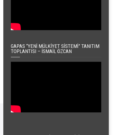
GAPAS “YENI MÜLKIYET SISTEMI” TANITIM
TOPLANTISI – İSMAIL ÖZCAN