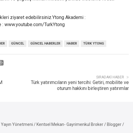
nkleri ziyaret edebilirsiniz.Ytong Akademi :
e : www.youtube.com/TurkYtong
BER
GÜNCEL
GÜNCEL HABERLER
HABER
TÜRK YTONG
SIRADAKI HABER
M
Türk yatırımcıların yeni tercihi: Getiri, mobilite ve
oturum hakkını birleştiren yatırımlar
Yayın Yönetmeni / Kentsel Mekan- Gayrimenkul Broker / Blogger /