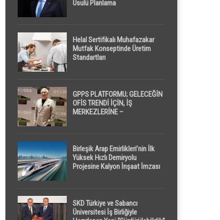
Usulü Planlama
Helal Sertifikalı Muhafazakar
Mutfak Konseptinde Üretim
Standartları
GPPS PLATFORMU; GELECEĞİN
OFİS TRENDİ İÇİN, İŞ
MERKEZLERİNE –
GELİŞTİRİCİLERE ” POD /
KAPSÜL ” UYKU KABİNİ
ÖNERİYOR
Birleşik Arap Emirlikleri’nin İlk
Yüksek Hızlı Demiryolu
Projesine Kalyon İnşaat İmzası
SKD Türkiye ve Sabancı
Üniversitesi İş Birliğiyle