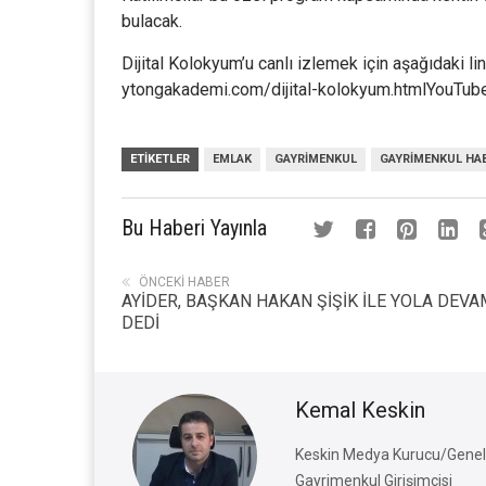
bulacak.
Dijital Kolokyum’u canlı izlemek için aşağıdaki li
ytongakademi.com/dijital-kolokyum.htmlYouTub
ETIKETLER
EMLAK
GAYRIMENKUL
GAYRIMENKUL HA
Bu Haberi Yayınla
ÖNCEKI HABER
AYİDER, BAŞKAN HAKAN ŞİŞİK İLE YOLA DEVA
DEDİ
Kemal Keskin
Keskin Medya Kurucu/Genel 
Gayrimenkul Girişimcisi