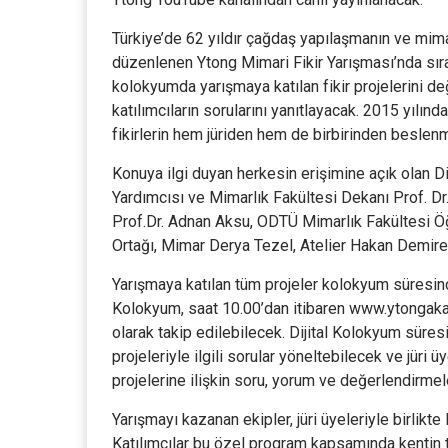
Türkiye’de 62 yıldır çağdaş yapılaşmanın ve mima
düzenlenen Ytong Mimari Fikir Yarışması’nda sıra 
kolokyumda yarışmaya katılan fikir projelerini de
katılımcıların sorularını yanıtlayacak. 2015 yılın
fikirlerin hem jüriden hem de birbirinden beslenme
Konuya ilgi duyan herkesin erişimine açık olan Di
Yardımcısı ve Mimarlık Fakültesi Dekanı Prof. D
Prof.Dr. Adnan Aksu, ODTÜ Mimarlık Fakültesi Öğ
Ortağı, Mimar Derya Tezel, Atelier Hakan Demire
Yarışmaya katılan tüm projeler kolokyum süresin
Kolokyum, saat 10.00’dan itibaren www.ytongak
olarak takip edilebilecek. Dijital Kolokyum süresi
projeleriyle ilgili sorular yöneltebilecek ve jüri ü
projelerine ilişkin soru, yorum ve değerlendirmel
Yarışmayı kazanan ekipler, jüri üyeleriyle birlikt
Katılımcılar bu özel program kapsamında kentin t