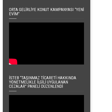
ORTA GELIRLIYE KONUT KAMPANYASI “YENI
EVIM”
İSTEB “TAŞINMAZ TICARETI HAKKINDA
YÖNETMELIKLE İLGILI UYGULANAN
CEZALAR” PANELI DÜZENLENDI