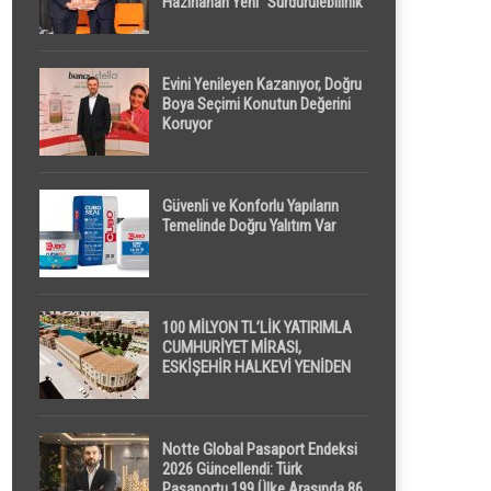
Hazırlanan Yeni “Sürdürülebilirlik”
Tanımı TDK Genel Türkçe
Sözlük’e Girdi
Evini Yenileyen Kazanıyor, Doğru
Boya Seçimi Konutun Değerini
Koruyor
Güvenli ve Konforlu Yapıların
Temelinde Doğru Yalıtım Var
100 MİLYON TL’LİK YATIRIMLA
CUMHURİYET MİRASI,
ESKİŞEHİR HALKEVİ YENİDEN
HAYAT BULUYOR
Notte Global Pasaport Endeksi
2026 Güncellendi: Türk
Pasaportu 199 Ülke Arasında 86.