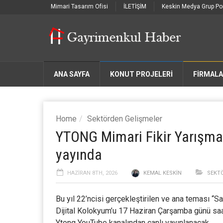
Mimari Tasarım Ofisi
İLETİŞİM
Keskin Medya Grup Por
ANA SAYFA
KONUT PROJELERİ
FIRMAL
Home
Sektörden Gelişmeler
YTONG Mimari Fikir Yarışmas
yayında
HAZIRAN 8TH, 2026
KEMAL KESKIN
SEKT
Bu yıl 22’ncisi gerçekleştirilen ve ana teması “S
Dijital Kolokyum’u 17 Haziran Çarşamba günü sa
Ytong YouTube kanalından canlı yayınlanacak.