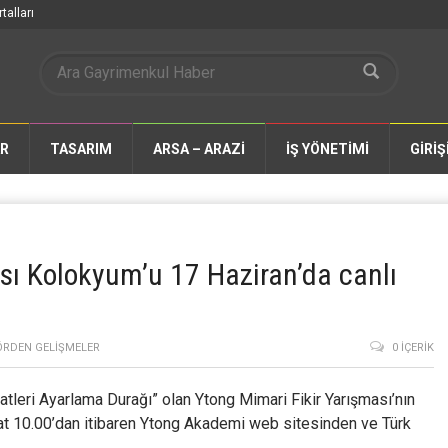
talları
AR
TASARIM
ARSA – ARAZİ
İŞ YÖNETİMİ
GİRİŞ
ı Kolokyum’u 17 Haziran’da canlı
ÖRDEN GELIŞMELER
0 İÇERIK
aatleri Ayarlama Durağı” olan Ytong Mimari Fikir Yarışması’nın
at 10.00’dan itibaren Ytong Akademi web sitesinden ve Türk