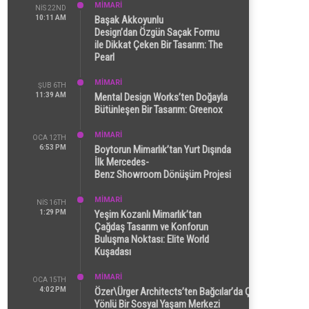
MİMARİ
NIS 22ND
10:11 AM
Başak Akkoyunlu
Design’dan Özgün Saçak Formu
ile Dikkat Çeken Bir Tasarım: The
Pearl
MİMARİ
ŞUB 6TH
11:39 AM
Mental Design Works’ten Doğayla
Bütünleşen Bir Tasarım: Greenox
MİMARİ
OCA 12TH
6:53 PM
Boytorun Mimarlık’tan Yurt Dışında
İlk Mercedes-
Benz Showroom Dönüşüm Projesi
MİMARİ
NIS 16TH
1:29 PM
Yeşim Kozanlı Mimarlık’tan
Çağdaş Tasarım ve Konforun
Buluşma Noktası: Elite World
Kuşadası
MİMARİ
OCA 15TH
4:02 PM
Özer\Ürger Architects’ten Bağcılar’da Çok
Yönlü Bir Sosyal Yaşam Merkezi