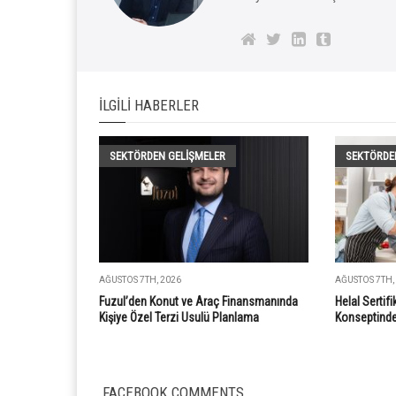
İLGILI HABERLER
SEKTÖRDEN GELIŞMELER
SEKTÖRDE
AĞUSTOS 7TH, 2026
AĞUSTOS 7TH,
Fuzul’den Konut ve Araç Finansmanında
Helal Sertif
Kişiye Özel Terzi Usulü Planlama
Konseptinde 
FACEBOOK COMMENTS