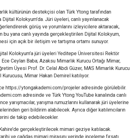
rlık kültürünün destekçisi olan Türk Ytong tarafından
Dijital Kolokyum’da. Jüri üyeleri, canlı yayınlanacak
ğerlendirerek görüş ve yorumlarını izleyicilere aktaracak,
dan bu yana canlı yayında gerçekleştirilen Dijital Kolokyum,
si için açık bir iletişim ve tartışma ortamı sunuyor.
jital Kolokyum’a jüri üyeleri Yeditepe Üniversitesi Rektör
r. Ece Ceylan Baba; Azaksu Mimarlık Kurucu Ortağı Mimar,
retim Üyesi Prof. Dr. Celal Abdi Güzer, MAS Mimarlık Kurucu
l Kurucusu, Mimar Hakan Demirel katılıyor.
ce https://ytongakademi.com/projeler adresinde görülebilir.
ademi.com adresinde ve Türk Ytong YouTube kanalında canlı
nce yarışmacılar, yarışma rumuzlarını kullanarak jüri üyelerine
yelerinden geri bildirim alabilecek. Ayrıca diğer katılımcıların
erini de takip edebilecekler.
e Kahire’de gerçekleştirilecek mimari geziye katılacak.
arihi ve çağdaş mimari mirasını yerinde inceleme fırsatı