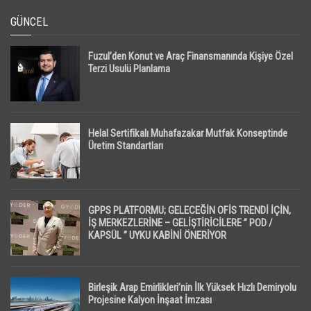
GÜNCEL
Fuzul’den Konut ve Araç Finansmanında Kişiye Özel
Terzi Usulü Planlama
Helal Sertifikalı Muhafazakar Mutfak Konseptinde
Üretim Standartları
GPPS PLATFORMU; GELECEĞİN OFİS TRENDİ İÇİN,
İŞ MERKEZLERİNE – GELİŞTİRİCİLERE ” POD /
KAPSÜL ” UYKU KABİNİ ÖNERİYOR
Birleşik Arap Emirlikleri’nin İlk Yüksek Hızlı Demiryolu
Projesine Kalyon İnşaat İmzası