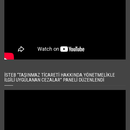
İSTEB “TAŞINMAZ TICARETI HAKKINDA YÖNETMELIKLE
İLGILI UYGULANAN CEZALAR” PANELI DÜZENLENDI