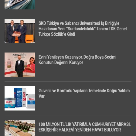
SKD Türkiye ve Sabancı Üniversitesi İş Birliğiyle
Hazırlanan Yeni “Sürdürülebilirlik” Tanımı TDK Genel
Türkçe Sözlük’e Girdi
Evini Yenileyen Kazanıyor, Doğru Boya Seçimi
Konutun Değerini Koruyor
Güvenli ve Konforlu Yapıların Temelinde Doğru Yalıtım
Var
100 MİLYON TL’LİK YATIRIMLA CUMHURİYET MİRASI,
ESKİŞEHİR HALKEVİ YENİDEN HAYAT BULUYOR