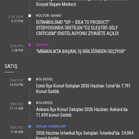
Sosyal Yaşam Merkezi
KÜLTÜR-SANAT
OCA 14TH
3:37 PM
İSTANBULSMD “I2P – IDEA TO PRODUCT”
STÜDYOSUNDA ÜRETİLEN “ÖZ ELEŞTİRİ-SELF
CRITICISM” ENSTELASYONU ZİYARETE AÇILDI
MİMARİ
OCA 9TH
1:38 PM
“MİMARLIKTA BAŞARI, İŞ BİRLİĞİNDEN GEÇİYOR”
SATIŞ
BÖLGESEL
TEM 21ST
12:02 PM
İzmir İlçe Konut Satışları 2026 Haziran: İzmir’de 7.791
Konut Satıldı
BÖLGESEL
TEM 21ST
11:11 AM
Ankara İlçe Konut Satışları 2026 Haziran: Ankara’da
11.699 konut Satıldı
EMLAK HABERLERI
TEM 21ST
9:40 AM
2026 Haziran İstanbul İlçe Satışları: İstanbul’da 24.084
Konut Satıldı