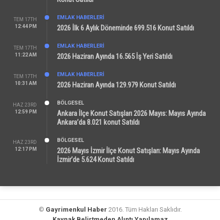
EMLAK HABERLERI
TEM 17TH
12:44 PM
2026 İlk 6 Aylık Döneminde 699.516 Konut Satıldı
EMLAK HABERLERI
TEM 17TH
11:22 AM
2026 Haziran Ayında 16.565 İş Yeri Satıldı
EMLAK HABERLERI
TEM 17TH
10:31 AM
2026 Haziran Ayında 129.979 Konut Satıldı
BÖLGESEL
HAZ 23RD
12:59 PM
Ankara İlçe Konut Satışları 2026 Mayıs: Mayıs Ayında
Ankara’da 8.021 konut Satıldı
BÖLGESEL
HAZ 23RD
12:17 PM
2026 Mayıs İzmir İlçe Konut Satışları: Mayıs Ayında
İzmir’de 5.624 Konut Satıldı
©
Gayrimenkul Haber
2016. Tüm Hakları Saklıdır.
Kaynak Belirtmeden Alıntı Yapılamaz