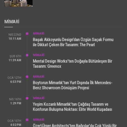
MIMARI
MİMARİ
NIS 22ND
10:11 AM
Başak Akkoyunlu Design’dan Özgün Saçak Formu
ile Dikkat Çeken Bir Tasarım: The Pearl
MİMARİ
ŞUB 6TH
11:39 AM
Mental Design Works’ten Doğayla Bütünleşen Bir
Tasarım: Greenox
MİMARİ
OCA 12TH
6:53 PM
Boytorun Mimarlık’tan Yurt Dışında İlk Mercedes-
Benz Showroom Dönüşüm Projesi
MİMARİ
NIS 16TH
1:29 PM
Yeşim Kozanlı Mimarlık’tan Çağdaş Tasarım ve
Konforun Buluşma Noktası: Elite World Kuşadası
MİMARİ
OCA 15TH
4:02 PM
Özer\Ürger Architects’ten Bağcılar’da Çok Yönlü Bir