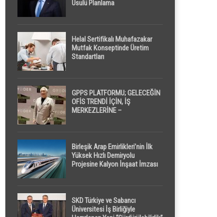
Usulü Planlama
Helal Sertifikalı Muhafazakar
Mutfak Konseptinde Üretim
Standartları
GPPS PLATFORMU; GELECEĞİN
OFİS TRENDİ İÇİN, İŞ
MERKEZLERİNE –
GELİŞTİRİCİLERE ” POD /
KAPSÜL ” UYKU KABİNİ
ÖNERİYOR
Birleşik Arap Emirlikleri’nin İlk
Yüksek Hızlı Demiryolu
Projesine Kalyon İnşaat İmzası
SKD Türkiye ve Sabancı
Üniversitesi İş Birliğiyle