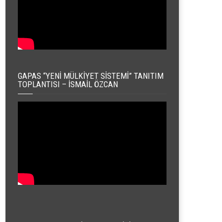
GAPAS “YENI MÜLKIYET SISTEMI” TANITIM
TOPLANTISI – İSMAIL ÖZCAN