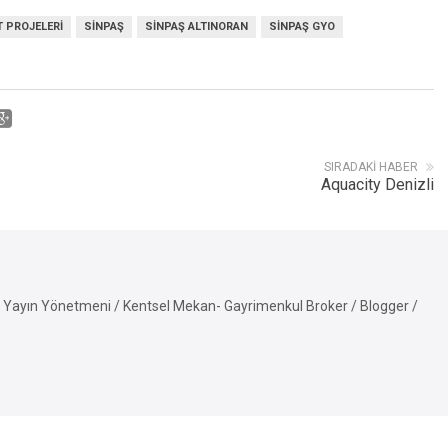
 PROJELERI
SINPAŞ
SINPAŞ ALTINORAN
SINPAŞ GYO
SIRADAKI HABER
Aquacity Denizli
Yayın Yönetmeni / Kentsel Mekan- Gayrimenkul Broker / Blogger /