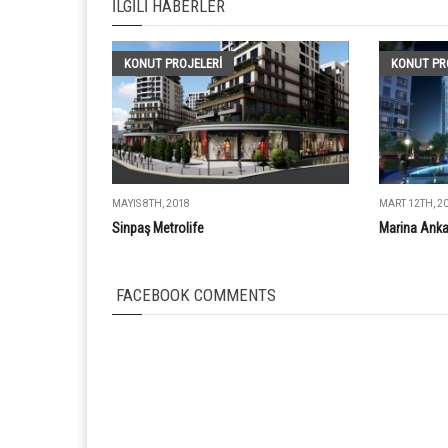
İLGILI HABERLER
KONUT PROJELERI
KONUT PR
MAYIS 8TH, 2018
MART 12TH, 2
Sinpaş Metrolife
Marina Anka
FACEBOOK COMMENTS