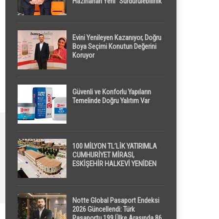
Hazırlanan Yeni “Sürdürülebilirlik”
Tanımı TDK Genel Türkçe
Sözlük’e Girdi
Evini Yenileyen Kazanıyor, Doğru
Boya Seçimi Konutun Değerini
Koruyor
Güvenli ve Konforlu Yapıların
Temelinde Doğru Yalıtım Var
100 MİLYON TL’LİK YATIRIMLA
CUMHURİYET MİRASI,
ESKİŞEHİR HALKEVİ YENİDEN
HAYAT BULUYOR
Notte Global Pasaport Endeksi
2026 Güncellendi: Türk
Pasaportu 199 Ülke Arasında 86.