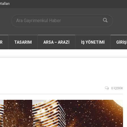
talları
AR
TASARIM
ARSA – ARAZİ
İŞ YÖNETİMİ
GİRİŞ
0 İÇERIK