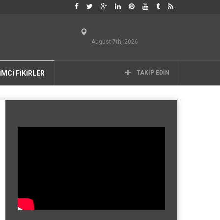
August 7th, 2026
İMCİ FİKİRLER
TAKIP EDIN