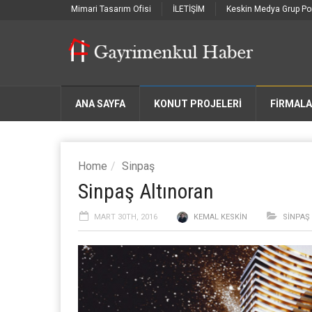
Mimari Tasarım Ofisi
İLETİŞİM
Keskin Medya Grup Por
ANA SAYFA
KONUT PROJELERİ
FIRMAL
Home
Sinpaş
Sinpaş Altınoran
MART 30TH, 2016
KEMAL KESKIN
SINPAŞ