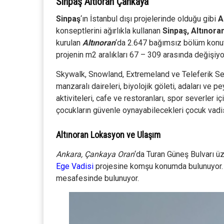
Sinpaş Altıoran Çankaya
Sinpaş
‘ın İstanbul dışı projelerinde olduğu gibi
A
konseptlerini ağırlıkla kullanan
Sinpaş, Altınora
kurulan
Altınoran
‘da 2.647 bağımsız bölüm konut
projenin m2 aralıkları 67 – 309 arasında değişiyo
Skywalk, Snowland, Extremeland ve Teleferik Se
manzaralı daireleri, biyolojik göleti, adaları ve p
aktiviteleri, cafe ve restoranları, spor severler i
çocukların güvenle oynayabilecekleri çocuk vadis
Altınoran Lokasyon ve Ulaşım
Ankara, Çankaya Oran
‘da Turan Güneş Bulvarı ü
Ege Vadisi
projesine komşu konumda bulunuyor. A
mesafesinde bulunuyor.