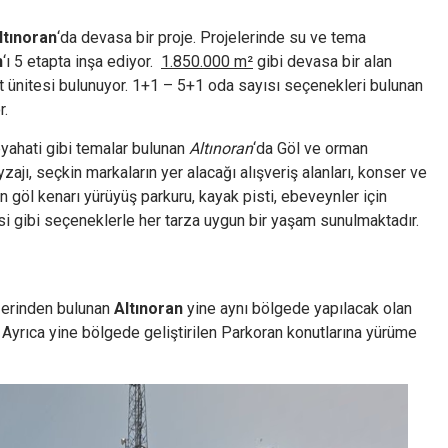
ltınoran
‘da devasa bir proje. Projelerinde su ve tema
n
‘ı 5 etapta inşa ediyor.
1.850.000 m²
gibi devasa bir alan
 ünitesi bulunuyor. 1+1 – 5+1 oda sayısı seçenekleri bulunan
r.
yahati gibi temalar bulunan
Altınoran
‘da Göl ve orman
eyzajı, seçkin markaların yer alacağı alışveriş alanları, konser ve
çin göl kenarı yürüyüş parkuru, kayak pisti, ebeveynler için
i gibi seçeneklerle her tarza uygun bir yaşam sunulmaktadır.
zerinden bulunan
Altınoran
yine aynı bölgede yapılacak olan
yrıca yine bölgede geliştirilen Parkoran konutlarına yürüme