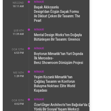
MİMARİ
NIS 22ND
10:11 AM
Başak Akkoyunlu
Design’dan Özgün Saçak Formu
ile Dikkat Çeken Bir Tasarım: The
Pearl
MİMARİ
ŞUB 6TH
11:39 AM
Mental Design Works’ten Doğayla
Bütünleşen Bir Tasarım: Greenox
MİMARİ
OCA 12TH
6:53 PM
Boytorun Mimarlık’tan Yurt Dışında
İlk Mercedes-
Benz Showroom Dönüşüm Projesi
MİMARİ
NIS 16TH
1:29 PM
Yeşim Kozanlı Mimarlık’tan
Çağdaş Tasarım ve Konforun
Buluşma Noktası: Elite World
Kuşadası
MİMARİ
OCA 15TH
4:02 PM
Özer\Ürger Architects’ten Bağcılar’da Çok
Yönlü Bir Sosyal Yaşam Merkezi