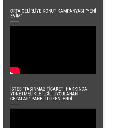
ORTA GELIRLIYE KONUT KAMPANYASI “YENI
EVIM”
İSTEB “TAŞINMAZ TICARETI HAKKINDA
YÖNETMELIKLE İLGILI UYGULANAN
CEZALAR” PANELI DÜZENLENDI