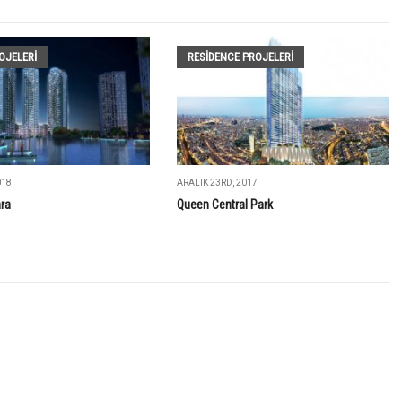
OJELERI
RESIDENCE PROJELERI
018
ARALIK 23RD, 2017
ra
Queen Central Park