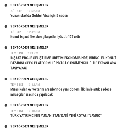
SEKTÖRDEN GELIŞMELER
AĞU 4TH
10:52 AM
Yunanistan’da Golden Visa için 5 neden
SEKTÖRDEN GELIŞMELER
AĞU 3RD
12:42 PM
Konut inşaat firmaları şikayetleri yüzde 127 arttı
SEKTÖRDEN GELIŞMELER
TEM 31ST
7:24 PM
İNŞAAT PROJE GELİŞTİRME ÜRETİM EKONOMİSİNDE; BİRİNCİ EL KONUT
PAZARINI GPPS PLATFORMU ” PİYASA GAYRİMENKUL ” İLE EKRANLARA
TAŞIYACAK
SEKTÖRDEN GELIŞMELER
TEM 31ST
10:12 AM
Miras kalan ev ve tarım arazilerinde yeni dönem: İlk ihale artık sadece
mirasçılar arasında yapılacak
SEKTÖRDEN GELIŞMELER
TEM 31ST
10:10 AM
TÜRK YATIRIMCININ YUNANİSTAN’DAKİ YENİ ROTASI “LAVRIO”
SEKTÖRDEN GELIŞMELER