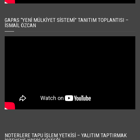
GAPAS “YENI MÜLKIYET SISTEMI” TANITIM TOPLANTISI –
İSMAIL ÖZCAN
NOTERLERE TAPU İŞLEM YETKISI – YALITIM TAPTIRMAK