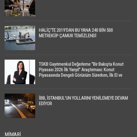
HALİÇ’TE 2019’DAN BU YANA 240 BİN 500
METREKÜP ÇAMUR TEMİZLENDİ
TSKB Gayrimenkul Değerleme “Bir Bakışta Konut
Piyasası 2026 İlk Yarıyıl” Araştırması: Konut
Piyasasında Dengeli Görünüm Sürerken, İlk El ve
İpotekli Satışlarda Sınırlı Toparlanma Dikkat Çekti
İBB, İSTANBUL’UN YOLLARINI YENİLEMEYE DEVAM
EDİYOR
MIMARI