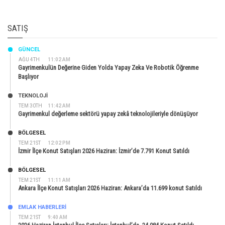
SATIŞ
GÜNCEL
AĞU 4TH
11:02 AM
Gayrimenkulün Değerine Giden Yolda Yapay Zeka Ve Robotik Öğrenme
Başlıyor
TEKNOLOJİ
TEM 30TH
11:42 AM
Gayrimenkul değerleme sektörü yapay zekâ teknolojileriyle dönüşüyor
BÖLGESEL
TEM 21ST
12:02 PM
İzmir İlçe Konut Satışları 2026 Haziran: İzmir’de 7.791 Konut Satıldı
BÖLGESEL
TEM 21ST
11:11 AM
Ankara İlçe Konut Satışları 2026 Haziran: Ankara’da 11.699 konut Satıldı
EMLAK HABERLERI
TEM 21ST
9:40 AM