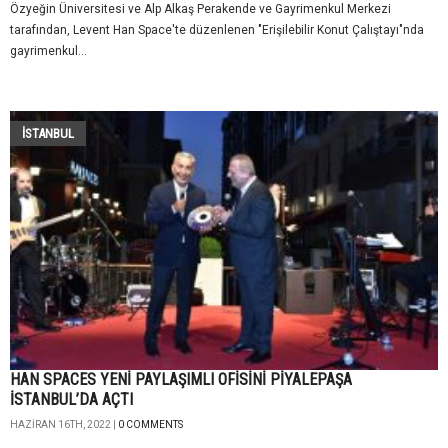
Özyeğin Üniversitesi ve Alp Alkaş Perakende ve Gayrimenkul Merkezi
tarafından, Levent Han Space'te düzenlenen "Erişilebilir Konut Çalıştayı"nda
gayrimenkul...
İSTANBUL
HAN SPACES YENİ PAYLAŞIMLI OFİSİNİ PİYALEPAŞA
İSTANBUL’DA AÇTI
HAZIRAN 16TH, 2022 |
0 COMMENTS