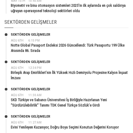
MAY 15TH
10:40 AM
Biyometri ve bina otomasyon sistemleri 2025’in ilk aylarında en çok saldırıya
uğrayan operasyonel teknoloji sektörleri oldu
SEKTÖRDEN GELIŞMELER
SEKTÖRDEN GELIŞMELER
AĞU 6TH
6:15 PM
Notte Global Pasaport Endeksi 2026 Güncellendi: Türk Pasaportu 199 Ülke
Arasında 86. Sırada
SEKTÖRDEN GELIŞMELER
AĞU 6TH
12:34 PM
Birleşik Arap Emirlikleri’nin İlk Yüksek Hızlı Demiryolu Projesine Kalyon İnşaat
İmzası
SEKTÖRDEN GELIŞMELER
AĞU 6TH
11:30 AM
SKD Türkiye ve Sabancı Üniversitesi İş Birliğiyle Hazırlanan Yeni
“Sürdürülebilirlik” Tanımı TDK Genel Türkçe Sözlük’e Girdi
SEKTÖRDEN GELIŞMELER
AĞU 6TH
11:27 AM
Evini Yenileyen Kazanıyor, Doğru Boya Seçimi Konutun Değerini Koruyor