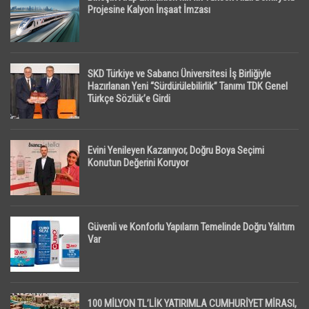
Projesine Kalyon İnşaat İmzası
SKD Türkiye ve Sabancı Üniversitesi İş Birliğiyle
Hazırlanan Yeni “Sürdürülebilirlik” Tanımı TDK Genel
Türkçe Sözlük’e Girdi
Evini Yenileyen Kazanıyor, Doğru Boya Seçimi
Konutun Değerini Koruyor
Güvenli ve Konforlu Yapıların Temelinde Doğru Yalıtım
Var
100 MİLYON TL’LİK YATIRIMLA CUMHURİYET MİRASI,