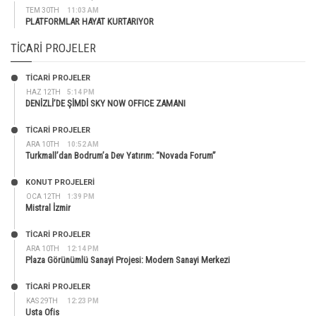
TEM 30TH
11:03 AM
PLATFORMLAR HAYAT KURTARIYOR
TICARI PROJELER
TİCARİ PROJELER
HAZ 12TH
5:14 PM
DENİZLİ’DE ŞİMDİ SKY NOW OFFICE ZAMANI
TİCARİ PROJELER
ARA 10TH
10:52 AM
Turkmall’dan Bodrum’a Dev Yatırım: “Novada Forum”
KONUT PROJELERI
OCA 12TH
1:39 PM
Mistral İzmir
TİCARİ PROJELER
ARA 10TH
12:14 PM
Plaza Görünümlü Sanayi Projesi: Modern Sanayi Merkezi
TİCARİ PROJELER
KAS 29TH
12:23 PM
Usta Ofis