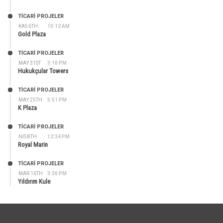
TİCARİ PROJELER
KAS 6TH
10:12 AM
Gold Plaza
TİCARİ PROJELER
MAY 31ST
3:10 PM
Hukukçular Towers
TİCARİ PROJELER
MAY 25TH
5:51 PM
K Plaza
TİCARİ PROJELER
NIS 8TH
12:34 PM
Royal Marin
TİCARİ PROJELER
MAR 16TH
3:30 PM
Yıldırım Kule