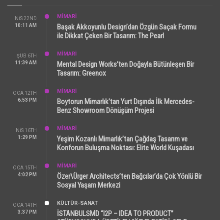
MİMARİ
NIS 22ND
10:11 AM
Başak Akkoyunlu Design’dan Özgün Saçak Formu
ile Dikkat Çeken Bir Tasarım: The Pearl
MİMARİ
ŞUB 6TH
11:39 AM
Mental Design Works’ten Doğayla Bütünleşen Bir
Tasarım: Greenox
MİMARİ
OCA 12TH
6:53 PM
Boytorun Mimarlık’tan Yurt Dışında İlk Mercedes-
Benz Showroom Dönüşüm Projesi
MİMARİ
NIS 16TH
1:29 PM
Yeşim Kozanlı Mimarlık’tan Çağdaş Tasarım ve
Konforun Buluşma Noktası: Elite World Kuşadası
MİMARİ
OCA 15TH
4:02 PM
Özer\Ürger Architects’ten Bağcılar’da Çok Yönlü Bir
Sosyal Yaşam Merkezi
KÜLTÜR-SANAT
OCA 14TH
3:37 PM
İSTANBULSMD “I2P – IDEA TO PRODUCT”