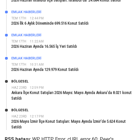
2026 Haziran İstanbul İlçe Satışları: İstanbul’da 24.084 Konut Satıldı
EMLAK HABERLERI
TEM 17TH
12:44 PM
2026 İlk 6 Aylık Döneminde 699.516 Konut Satıldı
EMLAK HABERLERI
TEM 17TH
11:22 AM
2026 Haziran Ayında 16.565 İş Yeri Satıldı
EMLAK HABERLERI
TEM 17TH
10:31 AM
2026 Haziran Ayında 129.979 Konut Satıldı
BÖLGESEL
HAZ 23RD
12:59 PM
Ankara İlçe Konut Satışları 2026 Mayıs: Mayıs Ayında Ankara’da 8.021 konut
Satıldı
BÖLGESEL
HAZ 23RD
12:17 PM
2026 Mayıs İzmir İlçe Konut Satışları: Mayıs Ayında İzmir’de 5.624 Konut
Satıldı
RSS hatası:
WP HTTP Error: cURL error 60: Peer's