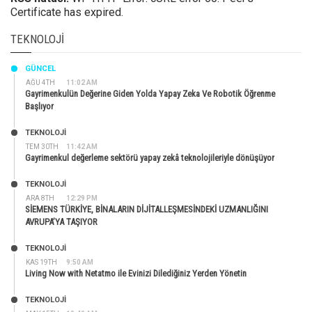
Certificate has expired.
TEKNOLOJI
GÜNCEL
AĞU 4TH
11:02 AM
Gayrimenkulün Değerine Giden Yolda Yapay Zeka Ve Robotik Öğrenme
Başlıyor
TEKNOLOJİ
TEM 30TH
11:42 AM
Gayrimenkul değerleme sektörü yapay zekâ teknolojileriyle dönüşüyor
TEKNOLOJİ
ARA 8TH
12:29 PM
SİEMENS TÜRKİYE, BİNALARIN DİJİTALLEŞMESİNDEKİ UZMANLIĞINI
AVRUPA’YA TAŞIYOR
TEKNOLOJİ
KAS 19TH
9:50 AM
Living Now with Netatmo ile Evinizi Dilediğiniz Yerden Yönetin
TEKNOLOJİ