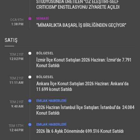
STÜDYOSUNDA ÜRETİLEN “ÖZ ELEŞTİRİ-SELF
CRITICISM” ENSTELASYONU ZİYARETE AÇILDI
MİMARİ
OCA 9TH
1:38 PM
“MİMARLIKTA BAŞARI, İŞ BİRLİĞİNDEN GEÇİYOR”
SATIŞ
BÖLGESEL
TEM 21ST
12:02 PM
İzmir İlçe Konut Satışları 2026 Haziran: İzmir’de 7.791
Konut Satıldı
BÖLGESEL
TEM 21ST
11:11 AM
Ankara İlçe Konut Satışları 2026 Haziran: Ankara’da
11.699 konut Satıldı
EMLAK HABERLERI
TEM 21ST
9:40 AM
2026 Haziran İstanbul İlçe Satışları: İstanbul’da 24.084
Konut Satıldı
EMLAK HABERLERI
TEM 17TH
12:44 PM
2026 İlk 6 Aylık Döneminde 699.516 Konut Satıldı