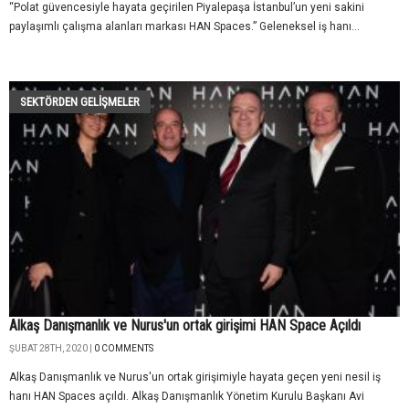
“Polat güvencesiyle hayata geçirilen Piyalepaşa İstanbul’un yeni sakini
paylaşımlı çalışma alanları markası HAN Spaces.” Geleneksel iş hanı...
SEKTÖRDEN GELIŞMELER
Alkaş Danışmanlık ve Nurus'un ortak girişimi HAN Space Açıldı
ŞUBAT 28TH, 2020 |
0 COMMENTS
Alkaş Danışmanlık ve Nurus'un ortak girişimiyle hayata geçen yeni nesil iş
hanı HAN Spaces açıldı. Alkaş Danışmanlık Yönetim Kurulu Başkanı Avi