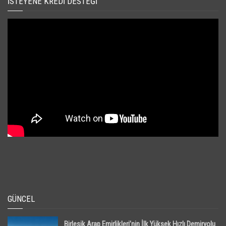
İSTEYENE KREDI DESTEĞI
GÜNCEL
Birleşik Arap Emirlikleri’nin İlk Yüksek Hızlı Demiryolu