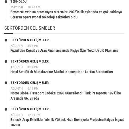
TEKNOLOJİ
MAY 15TH
10:40 AM
Biyometri ve bina otomasyon sistemleri 2025’in ilk aylarında en çok saldırıya
uğrayan operasyonel teknoloji sektörleri oldu
SEKTÖRDEN GELIŞMELER
SEKTÖRDEN GELIŞMELER
AĞU 7TH
3:38 PM
Fuzul’den Konut ve Araç Finansmanında Kişiye Özel Terzi Usulü Planlama
SEKTÖRDEN GELIŞMELER
AĞU 7TH
3:32 PM
Helal Sertifikalı Muhafazakar Mutfak Konseptinde Üretim Standartları
SEKTÖRDEN GELIŞMELER
AĞU 6TH
6:15 PM
Notte Global Pasaport Endeksi 2026 Güncellendi: Türk Pasaportu 199 Ülke
Arasında 86. Sırada
SEKTÖRDEN GELIŞMELER
AĞU 6TH
12:34 PM
Birleşik Arap Emirlikleri’nin İlk Yüksek Hızlı Demiryolu Projesine Kalyon İnşaat
İmzası