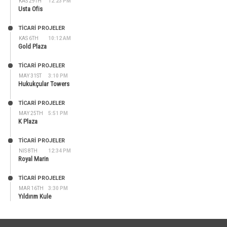
KAS 29TH
12:23 PM
Usta Ofis
TİCARİ PROJELER
KAS 6TH
10:12 AM
Gold Plaza
TİCARİ PROJELER
MAY 31ST
3:10 PM
Hukukçular Towers
TİCARİ PROJELER
MAY 25TH
5:51 PM
K Plaza
TİCARİ PROJELER
NIS 8TH
12:34 PM
Royal Marin
TİCARİ PROJELER
MAR 16TH
3:30 PM
Yıldırım Kule