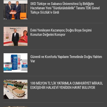
SKD Türkiye ve Sabancı Üniversitesi İş Birliğiyle
Hazırlanan Yeni “Sürdürülebilirlik” Tanımı TDK Genel
Türkçe Sözlük’e Girdi
Evini Yenileyen Kazanıyor, Doğru Boya Seçimi
Konutun Değerini Koruyor
Güvenli ve Konforlu Yapıların Temelinde Doğru Yalıtım
Var
100 MİLYON TL’LİK YATIRIMLA CUMHURİYET MİRASI,
ESKİŞEHİR HALKEVİ YENİDEN HAYAT BULUYOR