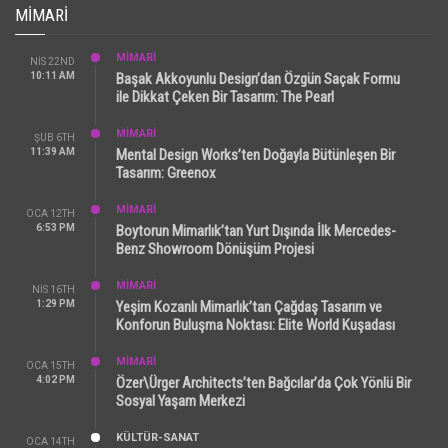
MIMARI
MİMARİ
NIS 22ND
10:11 AM
Başak Akkoyunlu Design’dan Özgün Saçak Formu
ile Dikkat Çeken Bir Tasarım: The Pearl
MİMARİ
ŞUB 6TH
11:39 AM
Mental Design Works’ten Doğayla Bütünleşen Bir
Tasarım: Greenox
MİMARİ
OCA 12TH
6:53 PM
Boytorun Mimarlık’tan Yurt Dışında İlk Mercedes-
Benz Showroom Dönüşüm Projesi
MİMARİ
NIS 16TH
1:29 PM
Yeşim Kozanlı Mimarlık’tan Çağdaş Tasarım ve
Konforun Buluşma Noktası: Elite World Kuşadası
MİMARİ
OCA 15TH
4:02 PM
Özer\Ürger Architects’ten Bağcılar’da Çok Yönlü Bir
Sosyal Yaşam Merkezi
KÜLTÜR-SANAT
OCA 14TH