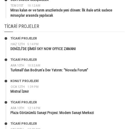
TEM 31ST
10:12 AM
Miras kalan ev ve tarım arazilerinde yeni dönem: İlk ihale artık sadece
mirasçılar arasında yapılacak
TICARI PROJELER
TİCARİ PROJELER
HAZ 12TH
5:14 PM
DENİZLİ’DE ŞİMDİ SKY NOW OFFICE ZAMANI
TİCARİ PROJELER
ARA 10TH
10:52 AM
Turkmall’dan Bodrum’a Dev Yatırım: “Novada Forum”
KONUT PROJELERI
OCA 12TH
1:39 PM
Mistral İzmir
TİCARİ PROJELER
ARA 10TH
12:14 PM
Plaza Görünümlü Sanayi Projesi: Modern Sanayi Merkezi
TİCARİ PROJELER