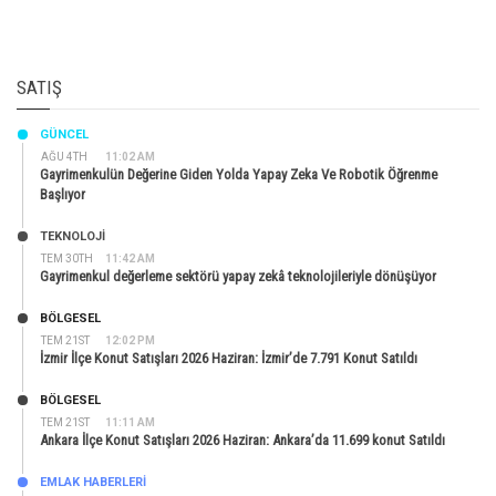
SATIŞ
GÜNCEL
AĞU 4TH
11:02 AM
Gayrimenkulün Değerine Giden Yolda Yapay Zeka Ve Robotik Öğrenme
Başlıyor
TEKNOLOJİ
TEM 30TH
11:42 AM
Gayrimenkul değerleme sektörü yapay zekâ teknolojileriyle dönüşüyor
BÖLGESEL
TEM 21ST
12:02 PM
İzmir İlçe Konut Satışları 2026 Haziran: İzmir’de 7.791 Konut Satıldı
BÖLGESEL
TEM 21ST
11:11 AM
Ankara İlçe Konut Satışları 2026 Haziran: Ankara’da 11.699 konut Satıldı
EMLAK HABERLERI