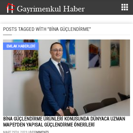
POSTS TAGGED WITH "BINA GÜÇLENDIRME"
EMLAK HABERLERI
BİNA GÜÇLENDİRME ÜRÜNLERİ KONUSUNDA DÜNYACA UZMAN
MAPEI'DEN YAPISAL GÜÇLENDİRME ÖNERİLERİ
MART 29TH, 2023 |
0 COMMENTS