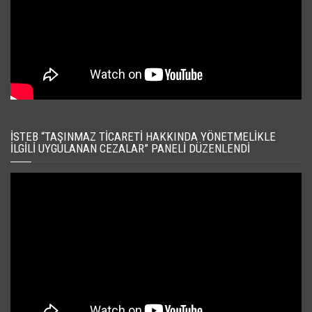
İSTEB “TAŞINMAZ TICARETI HAKKINDA YÖNETMELIKLE
İLGILI UYGULANAN CEZALAR” PANELI DÜZENLENDI