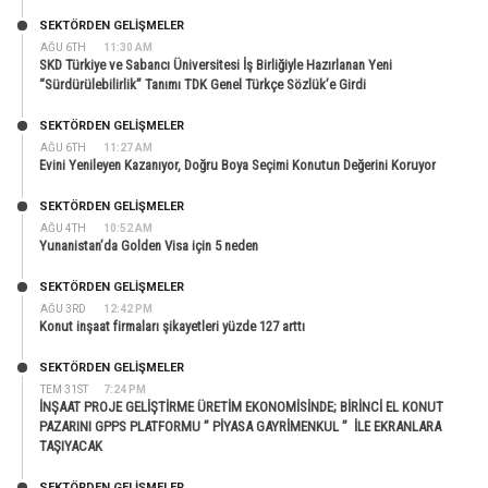
SEKTÖRDEN GELIŞMELER
AĞU 6TH
11:30 AM
SKD Türkiye ve Sabancı Üniversitesi İş Birliğiyle Hazırlanan Yeni
“Sürdürülebilirlik” Tanımı TDK Genel Türkçe Sözlük’e Girdi
SEKTÖRDEN GELIŞMELER
AĞU 6TH
11:27 AM
Evini Yenileyen Kazanıyor, Doğru Boya Seçimi Konutun Değerini Koruyor
SEKTÖRDEN GELIŞMELER
AĞU 4TH
10:52 AM
Yunanistan’da Golden Visa için 5 neden
SEKTÖRDEN GELIŞMELER
AĞU 3RD
12:42 PM
Konut inşaat firmaları şikayetleri yüzde 127 arttı
SEKTÖRDEN GELIŞMELER
TEM 31ST
7:24 PM
İNŞAAT PROJE GELİŞTİRME ÜRETİM EKONOMİSİNDE; BİRİNCİ EL KONUT
PAZARINI GPPS PLATFORMU ” PİYASA GAYRİMENKUL ” İLE EKRANLARA
TAŞIYACAK
SEKTÖRDEN GELIŞMELER