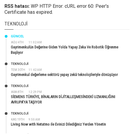
RSS hatası:
WP HTTP Error: cURL error 60: Peer's
Certificate has expired.
TEKNOLOJI
GÜNCEL
AĞU 4TH
11:02 AM
Gayrimenkulün Değerine Giden Yolda Yapay Zeka Ve Robotik Öğrenme
Başlıyor
TEKNOLOJİ
TEM 30TH
11:42 AM
Gayrimenkul değerleme sektörü yapay zekâ teknolojileriyle dönüşüyor
TEKNOLOJİ
ARA 8TH
12:29 PM
SİEMENS TÜRKİYE, BİNALARIN DİJİTALLEŞMESİNDEKİ UZMANLIĞINI
AVRUPA’YA TAŞIYOR
TEKNOLOJİ
KAS 19TH
9:50 AM
Living Now with Netatmo ile Evinizi Dilediğiniz Yerden Yönetin