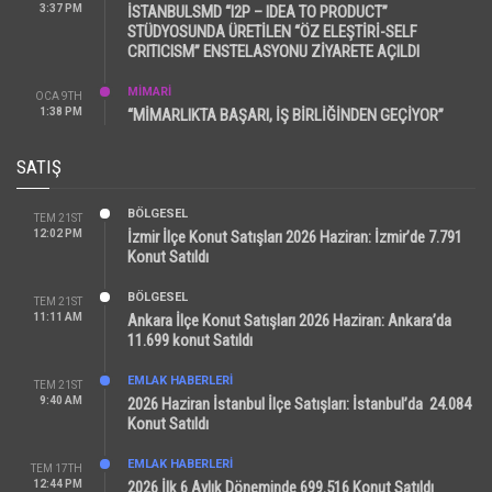
3:37 PM
İSTANBULSMD “I2P – IDEA TO PRODUCT”
STÜDYOSUNDA ÜRETİLEN “ÖZ ELEŞTİRİ-SELF
CRITICISM” ENSTELASYONU ZİYARETE AÇILDI
MİMARİ
OCA 9TH
1:38 PM
“MİMARLIKTA BAŞARI, İŞ BİRLİĞİNDEN GEÇİYOR”
SATIŞ
BÖLGESEL
TEM 21ST
12:02 PM
İzmir İlçe Konut Satışları 2026 Haziran: İzmir’de 7.791
Konut Satıldı
BÖLGESEL
TEM 21ST
11:11 AM
Ankara İlçe Konut Satışları 2026 Haziran: Ankara’da
11.699 konut Satıldı
EMLAK HABERLERI
TEM 21ST
9:40 AM
2026 Haziran İstanbul İlçe Satışları: İstanbul’da 24.084
Konut Satıldı
EMLAK HABERLERI
TEM 17TH
12:44 PM
2026 İlk 6 Aylık Döneminde 699.516 Konut Satıldı