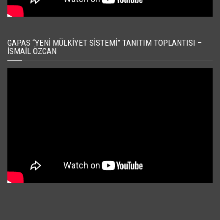
GAPAS “YENI MÜLKIYET SISTEMI” TANITIM TOPLANTISI –
İSMAIL ÖZCAN