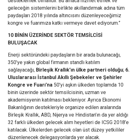
desteklemek olmalıdır. Bu amaca hizmet etmek ve
geleceğin sistemlerini birlikte akıllandırmak adına tüm
paydaşları 2018 yılında altıncısını düzenleyeceğimiz
kongre ve fuarımıza katkı vermeye davet ediyorum.”
10 BİNİN ÜZERİNDE SEKTÖR TEMSİLCİSİ
BULUŞACAK
Enerji sektöründeki paydaşların bir arada bulunacağı,
350’ye yakın global firmanın standlı katılım
sağlayacağı,
Birleşik Krallık’ın ülke partneri olduğu
;
6.
Uluslararası İstanbul Akıllı Şebekeler ve Şehirler
Kongre ve Fuarı’na
50’yi aşkın ülkeden toplamda 10
binin üzerinde sektör temsilcisinin, uzman ve
akademisyenin katılması bekleniyor. Ayrıca Ekonomi
Bakanlığının destekleriyle organize edilen aralarında
Birleşik Krallık, ABD, Nijerya ve Hindistan’ın da yer aldığı
32 farklı ülkeden gelecek alım heyetleri de ICSG 2018’e
katılacak. Ülkelerden gelecek olan üst düzey yetkililer
düzenlenecek delegasyonlarda yer alacak.