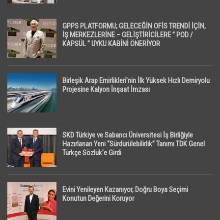
GPPS PLATFORMU; GELECEĞİN OFİS TRENDİ İÇİN,
İŞ MERKEZLERİNE – GELİŞTİRİCİLERE ” POD /
KAPSÜL ” UYKU KABİNİ ÖNERİYOR
Birleşik Arap Emirlikleri’nin İlk Yüksek Hızlı Demiryolu
Projesine Kalyon İnşaat İmzası
SKD Türkiye ve Sabancı Üniversitesi İş Birliğiyle
Hazırlanan Yeni “Sürdürülebilirlik” Tanımı TDK Genel
Türkçe Sözlük’e Girdi
Evini Yenileyen Kazanıyor, Doğru Boya Seçimi
Konutun Değerini Koruyor