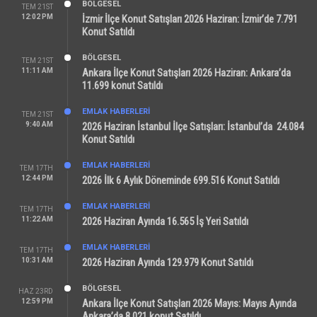
BÖLGESEL
TEM 21ST
12:02 PM
İzmir İlçe Konut Satışları 2026 Haziran: İzmir’de 7.791
Konut Satıldı
BÖLGESEL
TEM 21ST
11:11 AM
Ankara İlçe Konut Satışları 2026 Haziran: Ankara’da
11.699 konut Satıldı
EMLAK HABERLERI
TEM 21ST
9:40 AM
2026 Haziran İstanbul İlçe Satışları: İstanbul’da 24.084
Konut Satıldı
EMLAK HABERLERI
TEM 17TH
12:44 PM
2026 İlk 6 Aylık Döneminde 699.516 Konut Satıldı
EMLAK HABERLERI
TEM 17TH
11:22 AM
2026 Haziran Ayında 16.565 İş Yeri Satıldı
EMLAK HABERLERI
TEM 17TH
10:31 AM
2026 Haziran Ayında 129.979 Konut Satıldı
BÖLGESEL
HAZ 23RD
12:59 PM
Ankara İlçe Konut Satışları 2026 Mayıs: Mayıs Ayında
Ankara’da 8.021 konut Satıldı