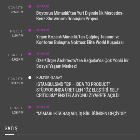
MİMARİ
OCA 12TH
6:53 PM
Boytorun Mimarlık’tan Yurt Dışında İlk Mercedes-
Benz Showroom Dönüşüm Projesi
MİMARİ
NIS 16TH
1:29 PM
Yeşim Kozanlı Mimarlık’tan Çağdaş Tasarım ve
Konforun Buluşma Noktası: Elite World Kuşadası
MİMARİ
OCA 15TH
4:02 PM
Özer\Ürger Architects’ten Bağcılar’da Çok Yönlü Bir
Sosyal Yaşam Merkezi
KÜLTÜR-SANAT
OCA 14TH
3:37 PM
İSTANBULSMD “I2P – IDEA TO PRODUCT”
STÜDYOSUNDA ÜRETİLEN “ÖZ ELEŞTİRİ-SELF
CRITICISM” ENSTELASYONU ZİYARETE AÇILDI
MİMARİ
OCA 9TH
1:38 PM
“MİMARLIKTA BAŞARI, İŞ BİRLİĞİNDEN GEÇİYOR”
SATIŞ