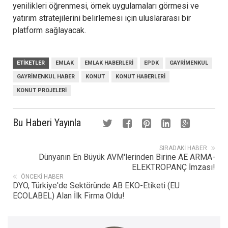
yenilikleri öğrenmesi, örnek uygulamaları görmesi ve
yatırım stratejilerini belirlemesi için uluslararası bir
platform sağlayacak.
ETIKETLER
EMLAK
EMLAK HABERLERI
EPDK
GAYRIMENKUL
GAYRIMENKUL HABER
KONUT
KONUT HABERLERI
KONUT PROJELERI
Bu Haberi Yayınla
SIRADAKI HABER
Dünyanın En Büyük AVM'lerinden Birine AE ARMA-
ELEKTROPANÇ İmzası!
ÖNCEKI HABER
DYO, Türkiye'de Sektöründe AB EKO-Etiketi (EU
ECOLABEL) Alan İlk Firma Oldu!