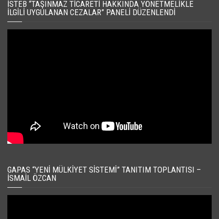
İSTEB “TAŞINMAZ TICARETI HAKKINDA YÖNETMELIKLE
İLGILI UYGULANAN CEZALAR” PANELI DÜZENLENDI
GAPAS “YENI MÜLKIYET SISTEMI” TANITIM TOPLANTISI –
İSMAIL ÖZCAN