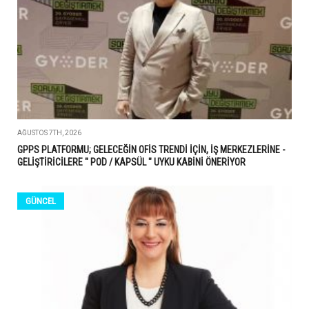
AĞUSTOS 7TH, 2026
GPPS PLATFORMU; GELECEĞİN OFİS TRENDİ İÇİN, İŞ MERKEZLERİNE -
GELİŞTİRİCİLERE " POD / KAPSÜL " UYKU KABİNİ ÖNERİYOR
GÜNCEL