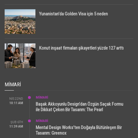
Yunanistan’da Golden Visa için 5 neden
Konut inşaat firmaları şikayetleri yüzde 127 arttı
MIMARI
MİMARİ
NIS 22ND
10:11 AM
Başak Akkoyunlu Design’dan Özgün Saçak Formu
ile Dikkat Çeken Bir Tasarım: The Pearl
MİMARİ
ŞUB 6TH
11:39 AM
Mental Design Works’ten Doğayla Bütünleşen Bir
Tasarım: Greenox