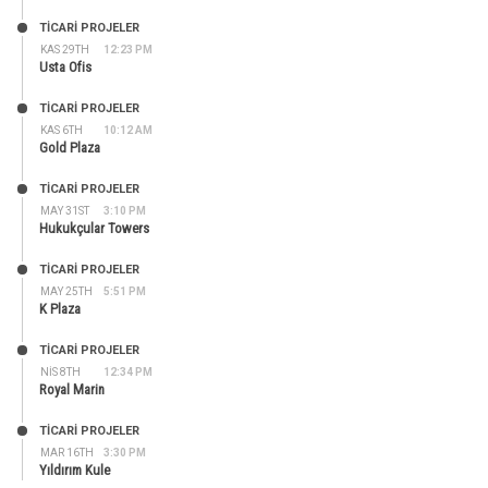
TİCARİ PROJELER
KAS 29TH
12:23 PM
Usta Ofis
TİCARİ PROJELER
KAS 6TH
10:12 AM
Gold Plaza
TİCARİ PROJELER
MAY 31ST
3:10 PM
Hukukçular Towers
TİCARİ PROJELER
MAY 25TH
5:51 PM
K Plaza
TİCARİ PROJELER
NIS 8TH
12:34 PM
Royal Marin
TİCARİ PROJELER
MAR 16TH
3:30 PM
Yıldırım Kule