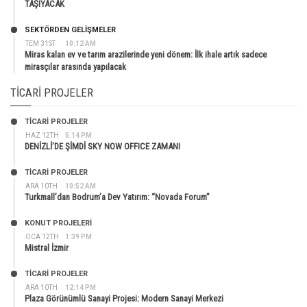
TAŞIYACAK
SEKTÖRDEN GELIŞMELER
TEM 31ST
10:12 AM
Miras kalan ev ve tarım arazilerinde yeni dönem: İlk ihale artık sadece
mirasçılar arasında yapılacak
TICARI PROJELER
TİCARİ PROJELER
HAZ 12TH
5:14 PM
DENİZLİ’DE ŞİMDİ SKY NOW OFFICE ZAMANI
TİCARİ PROJELER
ARA 10TH
10:52 AM
Turkmall’dan Bodrum’a Dev Yatırım: “Novada Forum”
KONUT PROJELERI
OCA 12TH
1:39 PM
Mistral İzmir
TİCARİ PROJELER
ARA 10TH
12:14 PM
Plaza Görünümlü Sanayi Projesi: Modern Sanayi Merkezi