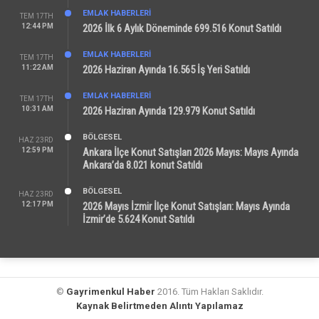
EMLAK HABERLERI
TEM 17TH
12:44 PM
2026 İlk 6 Aylık Döneminde 699.516 Konut Satıldı
EMLAK HABERLERI
TEM 17TH
11:22 AM
2026 Haziran Ayında 16.565 İş Yeri Satıldı
EMLAK HABERLERI
TEM 17TH
10:31 AM
2026 Haziran Ayında 129.979 Konut Satıldı
BÖLGESEL
HAZ 23RD
12:59 PM
Ankara İlçe Konut Satışları 2026 Mayıs: Mayıs Ayında
Ankara’da 8.021 konut Satıldı
BÖLGESEL
HAZ 23RD
12:17 PM
2026 Mayıs İzmir İlçe Konut Satışları: Mayıs Ayında
İzmir’de 5.624 Konut Satıldı
©
Gayrimenkul Haber
2016. Tüm Hakları Saklıdır.
Kaynak Belirtmeden Alıntı Yapılamaz