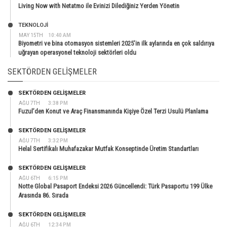
Living Now with Netatmo ile Evinizi Dilediğiniz Yerden Yönetin
TEKNOLOJİ
MAY 15TH
10:40 AM
Biyometri ve bina otomasyon sistemleri 2025’in ilk aylarında en çok saldırıya
uğrayan operasyonel teknoloji sektörleri oldu
SEKTÖRDEN GELIŞMELER
SEKTÖRDEN GELIŞMELER
AĞU 7TH
3:38 PM
Fuzul’den Konut ve Araç Finansmanında Kişiye Özel Terzi Usulü Planlama
SEKTÖRDEN GELIŞMELER
AĞU 7TH
3:32 PM
Helal Sertifikalı Muhafazakar Mutfak Konseptinde Üretim Standartları
SEKTÖRDEN GELIŞMELER
AĞU 6TH
6:15 PM
Notte Global Pasaport Endeksi 2026 Güncellendi: Türk Pasaportu 199 Ülke
Arasında 86. Sırada
SEKTÖRDEN GELIŞMELER
AĞU 6TH
12:34 PM