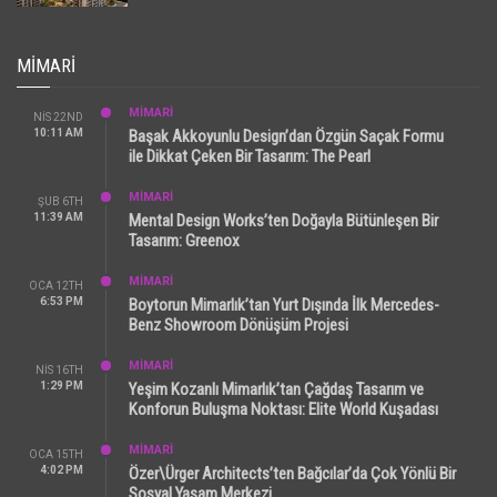
MIMARI
MİMARİ
NIS 22ND
10:11 AM
Başak Akkoyunlu Design’dan Özgün Saçak Formu
ile Dikkat Çeken Bir Tasarım: The Pearl
MİMARİ
ŞUB 6TH
11:39 AM
Mental Design Works’ten Doğayla Bütünleşen Bir
Tasarım: Greenox
MİMARİ
OCA 12TH
6:53 PM
Boytorun Mimarlık’tan Yurt Dışında İlk Mercedes-
Benz Showroom Dönüşüm Projesi
MİMARİ
NIS 16TH
1:29 PM
Yeşim Kozanlı Mimarlık’tan Çağdaş Tasarım ve
Konforun Buluşma Noktası: Elite World Kuşadası
MİMARİ
OCA 15TH
4:02 PM
Özer\Ürger Architects’ten Bağcılar’da Çok Yönlü Bir
Sosyal Yaşam Merkezi