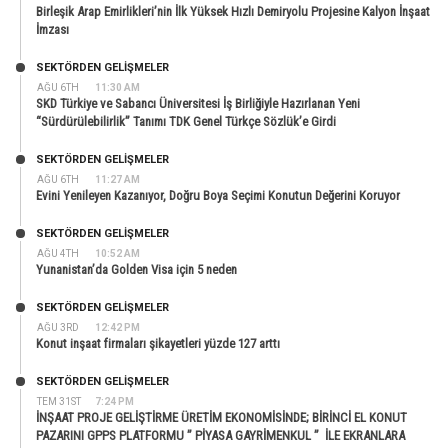
Birleşik Arap Emirlikleri’nin İlk Yüksek Hızlı Demiryolu Projesine Kalyon İnşaat
İmzası
SEKTÖRDEN GELIŞMELER
AĞU 6TH
11:30 AM
SKD Türkiye ve Sabancı Üniversitesi İş Birliğiyle Hazırlanan Yeni
“Sürdürülebilirlik” Tanımı TDK Genel Türkçe Sözlük’e Girdi
SEKTÖRDEN GELIŞMELER
AĞU 6TH
11:27 AM
Evini Yenileyen Kazanıyor, Doğru Boya Seçimi Konutun Değerini Koruyor
SEKTÖRDEN GELIŞMELER
AĞU 4TH
10:52 AM
Yunanistan’da Golden Visa için 5 neden
SEKTÖRDEN GELIŞMELER
AĞU 3RD
12:42 PM
Konut inşaat firmaları şikayetleri yüzde 127 arttı
SEKTÖRDEN GELIŞMELER
TEM 31ST
7:24 PM
İNŞAAT PROJE GELİŞTİRME ÜRETİM EKONOMİSİNDE; BİRİNCİ EL KONUT
PAZARINI GPPS PLATFORMU ” PİYASA GAYRİMENKUL ” İLE EKRANLARA