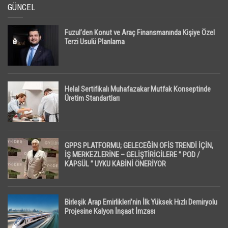
GÜNCEL
Fuzul’den Konut ve Araç Finansmanında Kişiye Özel
Terzi Usulü Planlama
Helal Sertifikalı Muhafazakar Mutfak Konseptinde
Üretim Standartları
GPPS PLATFORMU; GELECEĞİN OFİS TRENDİ İÇİN,
İŞ MERKEZLERİNE – GELİŞTİRİCİLERE ” POD /
KAPSÜL ” UYKU KABİNİ ÖNERİYOR
Birleşik Arap Emirlikleri’nin İlk Yüksek Hızlı Demiryolu
Projesine Kalyon İnşaat İmzası