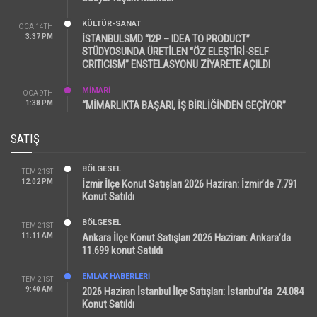
KÜLTÜR-SANAT
OCA 14TH
3:37 PM
İSTANBULSMD “I2P – IDEA TO PRODUCT”
STÜDYOSUNDA ÜRETİLEN “ÖZ ELEŞTİRİ-SELF
CRITICISM” ENSTELASYONU ZİYARETE AÇILDI
MİMARİ
OCA 9TH
1:38 PM
“MİMARLIKTA BAŞARI, İŞ BİRLİĞİNDEN GEÇİYOR”
SATIŞ
BÖLGESEL
TEM 21ST
12:02 PM
İzmir İlçe Konut Satışları 2026 Haziran: İzmir’de 7.791
Konut Satıldı
BÖLGESEL
TEM 21ST
11:11 AM
Ankara İlçe Konut Satışları 2026 Haziran: Ankara’da
11.699 konut Satıldı
EMLAK HABERLERI
TEM 21ST
9:40 AM
2026 Haziran İstanbul İlçe Satışları: İstanbul’da 24.084
Konut Satıldı