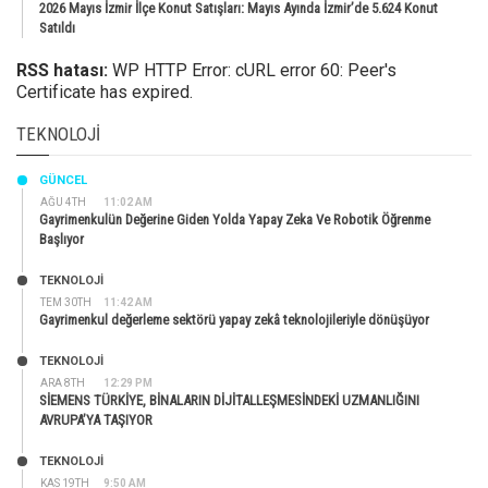
2026 Mayıs İzmir İlçe Konut Satışları: Mayıs Ayında İzmir’de 5.624 Konut
Satıldı
RSS hatası:
WP HTTP Error: cURL error 60: Peer's
Certificate has expired.
TEKNOLOJI
GÜNCEL
AĞU 4TH
11:02 AM
Gayrimenkulün Değerine Giden Yolda Yapay Zeka Ve Robotik Öğrenme
Başlıyor
TEKNOLOJİ
TEM 30TH
11:42 AM
Gayrimenkul değerleme sektörü yapay zekâ teknolojileriyle dönüşüyor
TEKNOLOJİ
ARA 8TH
12:29 PM
SİEMENS TÜRKİYE, BİNALARIN DİJİTALLEŞMESİNDEKİ UZMANLIĞINI
AVRUPA’YA TAŞIYOR
TEKNOLOJİ
KAS 19TH
9:50 AM