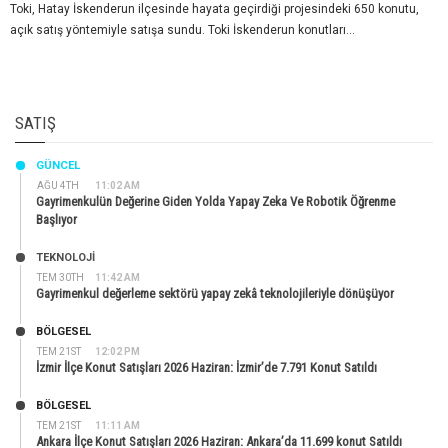
Toki, Hatay İskenderun ilçesinde hayata geçirdiği projesindeki 650 konutu,
açık satış yöntemiyle satışa sundu. Toki İskenderun konutları...
SATIŞ
GÜNCEL
AĞU 4TH
11:02 AM
Gayrimenkulün Değerine Giden Yolda Yapay Zeka Ve Robotik Öğrenme
Başlıyor
TEKNOLOJİ
TEM 30TH
11:42 AM
Gayrimenkul değerleme sektörü yapay zekâ teknolojileriyle dönüşüyor
BÖLGESEL
TEM 21ST
12:02 PM
İzmir İlçe Konut Satışları 2026 Haziran: İzmir’de 7.791 Konut Satıldı
BÖLGESEL
TEM 21ST
11:11 AM
Ankara İlçe Konut Satışları 2026 Haziran: Ankara’da 11.699 konut Satıldı