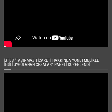
İSTEB “TAŞINMAZ TICARETI HAKKINDA YÖNETMELIKLE
İLGILI UYGULANAN CEZALAR” PANELI DÜZENLENDI