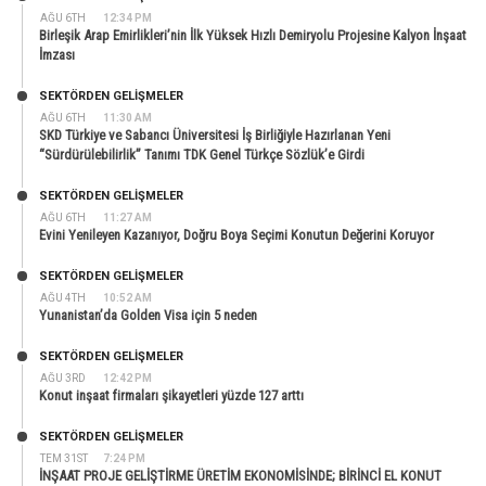
AĞU 6TH
12:34 PM
Birleşik Arap Emirlikleri’nin İlk Yüksek Hızlı Demiryolu Projesine Kalyon İnşaat
İmzası
SEKTÖRDEN GELIŞMELER
AĞU 6TH
11:30 AM
SKD Türkiye ve Sabancı Üniversitesi İş Birliğiyle Hazırlanan Yeni
“Sürdürülebilirlik” Tanımı TDK Genel Türkçe Sözlük’e Girdi
SEKTÖRDEN GELIŞMELER
AĞU 6TH
11:27 AM
Evini Yenileyen Kazanıyor, Doğru Boya Seçimi Konutun Değerini Koruyor
SEKTÖRDEN GELIŞMELER
AĞU 4TH
10:52 AM
Yunanistan’da Golden Visa için 5 neden
SEKTÖRDEN GELIŞMELER
AĞU 3RD
12:42 PM
Konut inşaat firmaları şikayetleri yüzde 127 arttı
SEKTÖRDEN GELIŞMELER
TEM 31ST
7:24 PM
İNŞAAT PROJE GELİŞTİRME ÜRETİM EKONOMİSİNDE; BİRİNCİ EL KONUT