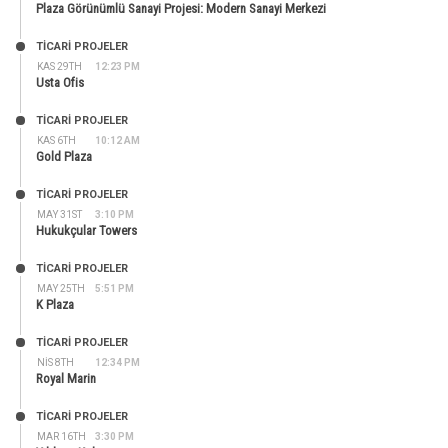
Plaza Görünümlü Sanayi Projesi: Modern Sanayi Merkezi
TİCARİ PROJELER
KAS 29TH
12:23 PM
Usta Ofis
TİCARİ PROJELER
KAS 6TH
10:12 AM
Gold Plaza
TİCARİ PROJELER
MAY 31ST
3:10 PM
Hukukçular Towers
TİCARİ PROJELER
MAY 25TH
5:51 PM
K Plaza
TİCARİ PROJELER
NIS 8TH
12:34 PM
Royal Marin
TİCARİ PROJELER
MAR 16TH
3:30 PM