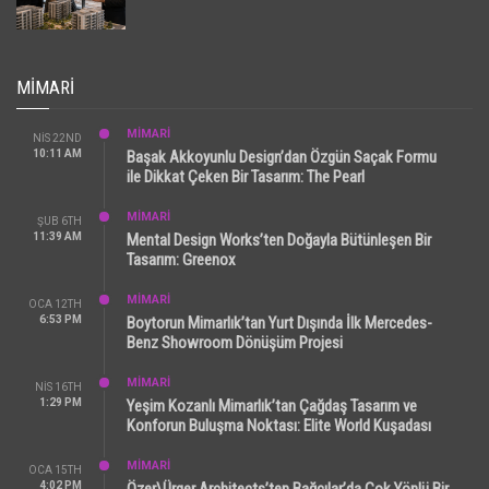
MIMARI
MİMARİ
NIS 22ND
10:11 AM
Başak Akkoyunlu Design’dan Özgün Saçak Formu
ile Dikkat Çeken Bir Tasarım: The Pearl
MİMARİ
ŞUB 6TH
11:39 AM
Mental Design Works’ten Doğayla Bütünleşen Bir
Tasarım: Greenox
MİMARİ
OCA 12TH
6:53 PM
Boytorun Mimarlık’tan Yurt Dışında İlk Mercedes-
Benz Showroom Dönüşüm Projesi
MİMARİ
NIS 16TH
1:29 PM
Yeşim Kozanlı Mimarlık’tan Çağdaş Tasarım ve
Konforun Buluşma Noktası: Elite World Kuşadası
MİMARİ
OCA 15TH
4:02 PM
Özer\Ürger Architects’ten Bağcılar’da Çok Yönlü Bir