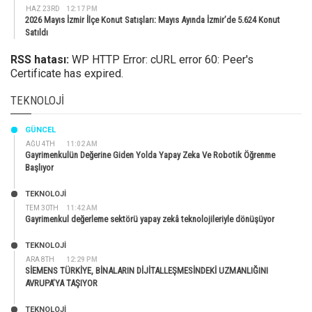
HAZ 23RD
12:17 PM
2026 Mayıs İzmir İlçe Konut Satışları: Mayıs Ayında İzmir’de 5.624 Konut
Satıldı
RSS hatası:
WP HTTP Error: cURL error 60: Peer's
Certificate has expired.
TEKNOLOJI
GÜNCEL
AĞU 4TH
11:02 AM
Gayrimenkulün Değerine Giden Yolda Yapay Zeka Ve Robotik Öğrenme
Başlıyor
TEKNOLOJİ
TEM 30TH
11:42 AM
Gayrimenkul değerleme sektörü yapay zekâ teknolojileriyle dönüşüyor
TEKNOLOJİ
ARA 8TH
12:29 PM
SİEMENS TÜRKİYE, BİNALARIN DİJİTALLEŞMESİNDEKİ UZMANLIĞINI
AVRUPA’YA TAŞIYOR
TEKNOLOJİ