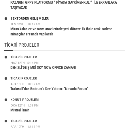
PAZARINI GPPS PLATFORMU ” PİYASA GAYRİMENKUL ” İLE EKRANLARA
TAŞIYACAK
SEKTÖRDEN GELIŞMELER
TEM 31ST
10:12 AM
Miras kalan ev ve tarım arazilerinde yeni dönem: İlk ihale artık sadece
mirasçılar arasında yapılacak
TICARI PROJELER
TİCARİ PROJELER
HAZ 12TH
5:14 PM
DENİZLİ’DE ŞİMDİ SKY NOW OFFICE ZAMANI
TİCARİ PROJELER
ARA 10TH
10:52 AM
Turkmall’dan Bodrum’a Dev Yatırım: “Novada Forum”
KONUT PROJELERI
OCA 12TH
1:39 PM
Mistral İzmir
TİCARİ PROJELER
ARA 10TH
12:14 PM