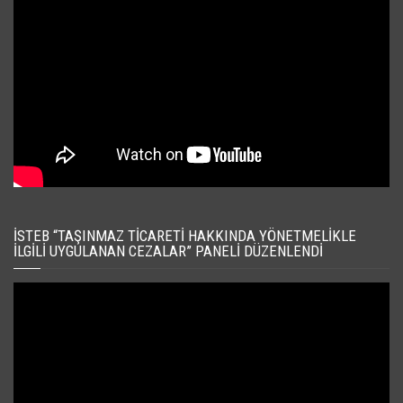
İSTEB “TAŞINMAZ TICARETI HAKKINDA YÖNETMELIKLE
İLGILI UYGULANAN CEZALAR” PANELI DÜZENLENDI