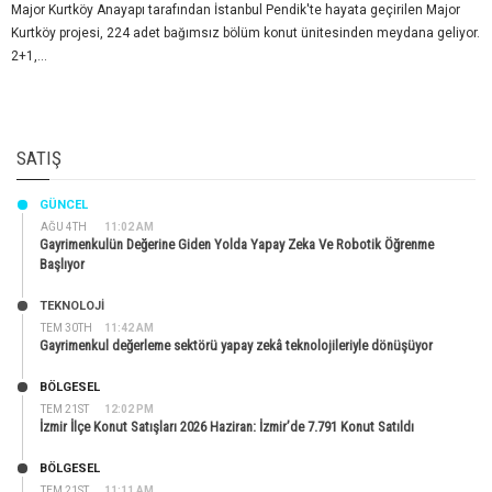
Major Kurtköy Anayapı tarafından İstanbul Pendik'te hayata geçirilen Major
Kurtköy projesi, 224 adet bağımsız bölüm konut ünitesinden meydana geliyor.
2+1,...
SATIŞ
GÜNCEL
AĞU 4TH
11:02 AM
Gayrimenkulün Değerine Giden Yolda Yapay Zeka Ve Robotik Öğrenme
Başlıyor
TEKNOLOJİ
TEM 30TH
11:42 AM
Gayrimenkul değerleme sektörü yapay zekâ teknolojileriyle dönüşüyor
BÖLGESEL
TEM 21ST
12:02 PM
İzmir İlçe Konut Satışları 2026 Haziran: İzmir’de 7.791 Konut Satıldı
BÖLGESEL
TEM 21ST
11:11 AM