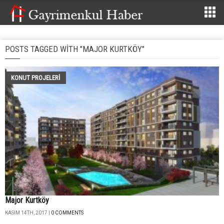
POSTS TAGGED WITH "MAJOR KURTKÖY"
KONUT PROJELERI
Major Kurtköy
KASIM 14TH, 2017 |
0 COMMENTS