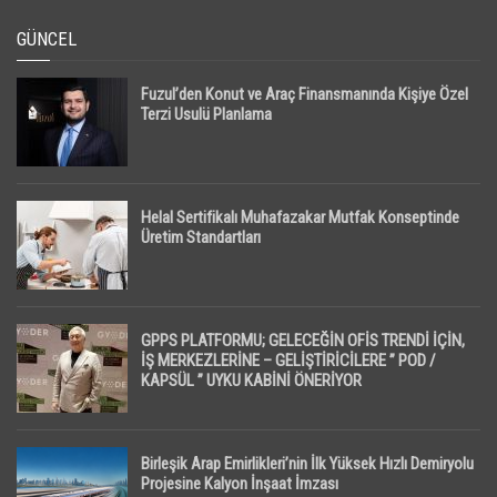
GÜNCEL
Fuzul’den Konut ve Araç Finansmanında Kişiye Özel
Terzi Usulü Planlama
Helal Sertifikalı Muhafazakar Mutfak Konseptinde
Üretim Standartları
GPPS PLATFORMU; GELECEĞİN OFİS TRENDİ İÇİN,
İŞ MERKEZLERİNE – GELİŞTİRİCİLERE ” POD /
KAPSÜL ” UYKU KABİNİ ÖNERİYOR
Birleşik Arap Emirlikleri’nin İlk Yüksek Hızlı Demiryolu
Projesine Kalyon İnşaat İmzası