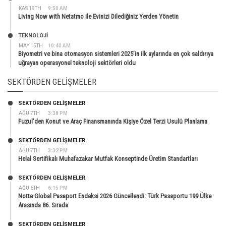
KAS 19TH
9:50 AM
Living Now with Netatmo ile Evinizi Dilediğiniz Yerden Yönetin
TEKNOLOJİ
MAY 15TH
10:40 AM
Biyometri ve bina otomasyon sistemleri 2025’in ilk aylarında en çok saldırıya
uğrayan operasyonel teknoloji sektörleri oldu
SEKTÖRDEN GELIŞMELER
SEKTÖRDEN GELIŞMELER
AĞU 7TH
3:38 PM
Fuzul’den Konut ve Araç Finansmanında Kişiye Özel Terzi Usulü Planlama
SEKTÖRDEN GELIŞMELER
AĞU 7TH
3:32 PM
Helal Sertifikalı Muhafazakar Mutfak Konseptinde Üretim Standartları
SEKTÖRDEN GELIŞMELER
AĞU 6TH
6:15 PM
Notte Global Pasaport Endeksi 2026 Güncellendi: Türk Pasaportu 199 Ülke
Arasında 86. Sırada
SEKTÖRDEN GELIŞMELER