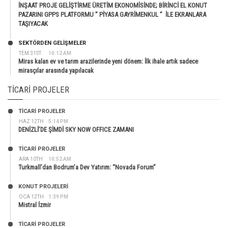
İNŞAAT PROJE GELİŞTİRME ÜRETİM EKONOMİSİNDE; BİRİNCİ EL KONUT
PAZARINI GPPS PLATFORMU ” PİYASA GAYRİMENKUL ” İLE EKRANLARA
TAŞIYACAK
SEKTÖRDEN GELIŞMELER
TEM 31ST
10:12 AM
Miras kalan ev ve tarım arazilerinde yeni dönem: İlk ihale artık sadece
mirasçılar arasında yapılacak
TICARI PROJELER
TİCARİ PROJELER
HAZ 12TH
5:14 PM
DENİZLİ’DE ŞİMDİ SKY NOW OFFICE ZAMANI
TİCARİ PROJELER
ARA 10TH
10:52 AM
Turkmall’dan Bodrum’a Dev Yatırım: “Novada Forum”
KONUT PROJELERI
OCA 12TH
1:39 PM
Mistral İzmir
TİCARİ PROJELER