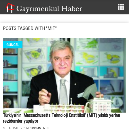
POSTS TAGGED WITH "MIT"
GÜNCEL
Türkiye’nin ‘Massachusetts Teknoloji Enstitüsü’ (MIT) yıkıldı yerine
rezidanslar yapılıyor
ŞUBAT 15TH, 2016 |
0 COMMENTS