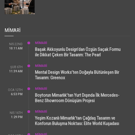
MIMARI
MİMARİ
NIS 22ND
10:11 AM
Başak Akkoyunlu Design’dan Özgün Saçak Formu
ile Dikkat Çeken Bir Tasarım: The Pearl
MİMARİ
ŞUB 6TH
11:39 AM
Mental Design Works’ten Doğayla Bütünleşen Bir
Tasarım: Greenox
MİMARİ
OCA 12TH
6:53 PM
Boytorun Mimarlık’tan Yurt Dışında İlk Mercedes-
Benz Showroom Dönüşüm Projesi
MİMARİ
NIS 16TH
1:29 PM
Yeşim Kozanlı Mimarlık’tan Çağdaş Tasarım ve
Konforun Buluşma Noktası: Elite World Kuşadası
MİMARİ