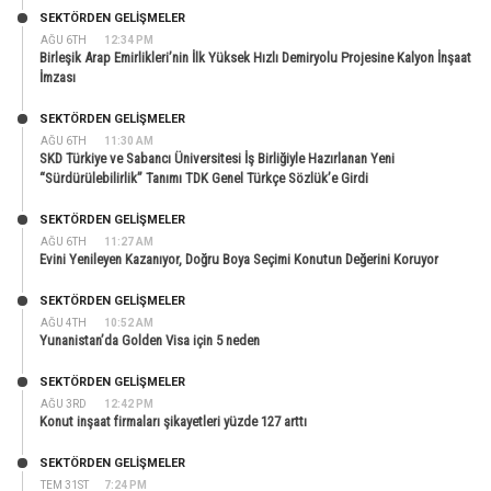
SEKTÖRDEN GELIŞMELER
AĞU 6TH
12:34 PM
Birleşik Arap Emirlikleri’nin İlk Yüksek Hızlı Demiryolu Projesine Kalyon İnşaat
İmzası
SEKTÖRDEN GELIŞMELER
AĞU 6TH
11:30 AM
SKD Türkiye ve Sabancı Üniversitesi İş Birliğiyle Hazırlanan Yeni
“Sürdürülebilirlik” Tanımı TDK Genel Türkçe Sözlük’e Girdi
SEKTÖRDEN GELIŞMELER
AĞU 6TH
11:27 AM
Evini Yenileyen Kazanıyor, Doğru Boya Seçimi Konutun Değerini Koruyor
SEKTÖRDEN GELIŞMELER
AĞU 4TH
10:52 AM
Yunanistan’da Golden Visa için 5 neden
SEKTÖRDEN GELIŞMELER
AĞU 3RD
12:42 PM
Konut inşaat firmaları şikayetleri yüzde 127 arttı
SEKTÖRDEN GELIŞMELER
TEM 31ST
7:24 PM