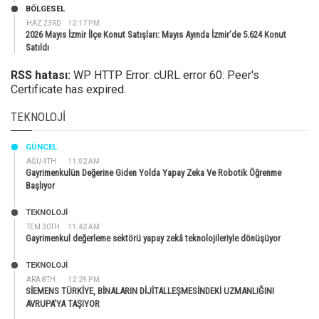
BÖLGESEL
HAZ 23RD
12:17 PM
2026 Mayıs İzmir İlçe Konut Satışları: Mayıs Ayında İzmir’de 5.624 Konut
Satıldı
RSS hatası:
WP HTTP Error: cURL error 60: Peer's
Certificate has expired.
TEKNOLOJI
GÜNCEL
AĞU 4TH
11:02 AM
Gayrimenkulün Değerine Giden Yolda Yapay Zeka Ve Robotik Öğrenme
Başlıyor
TEKNOLOJİ
TEM 30TH
11:42 AM
Gayrimenkul değerleme sektörü yapay zekâ teknolojileriyle dönüşüyor
TEKNOLOJİ
ARA 8TH
12:29 PM
SİEMENS TÜRKİYE, BİNALARIN DİJİTALLEŞMESİNDEKİ UZMANLIĞINI
AVRUPA’YA TAŞIYOR