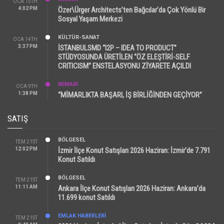
OCA 15TH
4:02 PM
Özer\Ürger Architects’ten Bağcılar’da Çok Yönlü Bir
Sosyal Yaşam Merkezi
KÜLTÜR-SANAT
OCA 14TH
3:37 PM
İSTANBULSMD “I2P – IDEA TO PRODUCT”
STÜDYOSUNDA ÜRETİLEN “ÖZ ELEŞTİRİ-SELF
CRITICISM” ENSTELASYONU ZİYARETE AÇILDI
MİMARİ
OCA 9TH
1:38 PM
“MİMARLIKTA BAŞARI, İŞ BİRLİĞİNDEN GEÇİYOR”
SATIŞ
BÖLGESEL
TEM 21ST
12:02 PM
İzmir İlçe Konut Satışları 2026 Haziran: İzmir’de 7.791
Konut Satıldı
BÖLGESEL
TEM 21ST
11:11 AM
Ankara İlçe Konut Satışları 2026 Haziran: Ankara’da
11.699 konut Satıldı
EMLAK HABERLERI
TEM 21ST