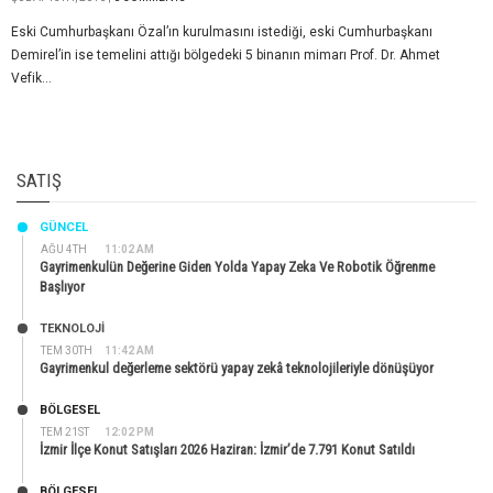
Eski Cumhurbaşkanı Özal’ın kurulmasını istediği, eski Cumhurbaşkanı
Demirel’in ise temelini attığı bölgedeki 5 binanın mimarı Prof. Dr. Ahmet
Vefik...
SATIŞ
GÜNCEL
AĞU 4TH
11:02 AM
Gayrimenkulün Değerine Giden Yolda Yapay Zeka Ve Robotik Öğrenme
Başlıyor
TEKNOLOJİ
TEM 30TH
11:42 AM
Gayrimenkul değerleme sektörü yapay zekâ teknolojileriyle dönüşüyor
BÖLGESEL
TEM 21ST
12:02 PM
İzmir İlçe Konut Satışları 2026 Haziran: İzmir’de 7.791 Konut Satıldı
BÖLGESEL