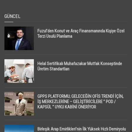
GÜNCEL
Fuzul’den Konut ve Araç Finansmanında Kişiye Özel
Terzi Usulü Planlama
Helal Sertifikalı Muhafazakar Mutfak Konseptinde
Üretim Standartları
GPPS PLATFORMU; GELECEĞİN OFİS TRENDİ İÇİN,
İŞ MERKEZLERİNE – GELİŞTİRİCİLERE ” POD /
KAPSÜL ” UYKU KABİNİ ÖNERİYOR
Birleşik Arap Emirlikleri’nin İlk Yüksek Hızlı Demiryolu