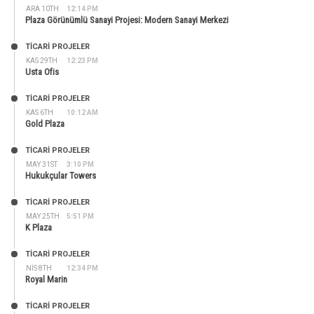
ARA 10TH
12:14 PM
Plaza Görünümlü Sanayi Projesi: Modern Sanayi Merkezi
TİCARİ PROJELER
KAS 29TH
12:23 PM
Usta Ofis
TİCARİ PROJELER
KAS 6TH
10:12 AM
Gold Plaza
TİCARİ PROJELER
MAY 31ST
3:10 PM
Hukukçular Towers
TİCARİ PROJELER
MAY 25TH
5:51 PM
K Plaza
TİCARİ PROJELER
NIS 8TH
12:34 PM
Royal Marin
TİCARİ PROJELER