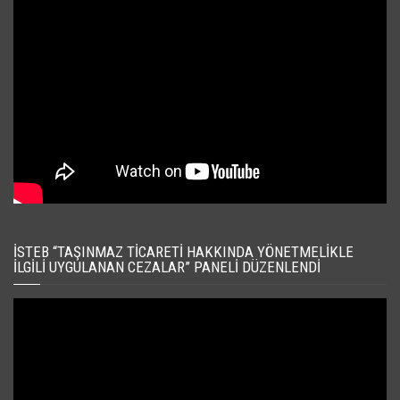
İSTEB “TAŞINMAZ TICARETI HAKKINDA YÖNETMELIKLE
İLGILI UYGULANAN CEZALAR” PANELI DÜZENLENDI