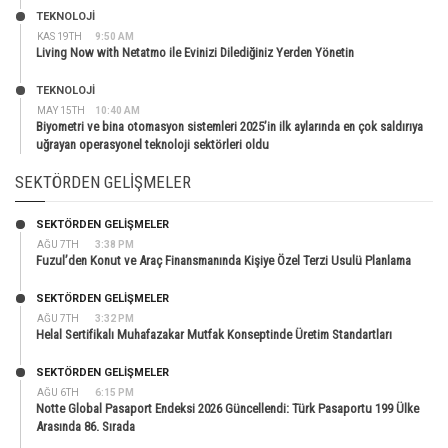
TEKNOLOJİ
KAS 19TH
9:50 AM
Living Now with Netatmo ile Evinizi Dilediğiniz Yerden Yönetin
TEKNOLOJİ
MAY 15TH
10:40 AM
Biyometri ve bina otomasyon sistemleri 2025’in ilk aylarında en çok saldırıya
uğrayan operasyonel teknoloji sektörleri oldu
SEKTÖRDEN GELIŞMELER
SEKTÖRDEN GELIŞMELER
AĞU 7TH
3:38 PM
Fuzul’den Konut ve Araç Finansmanında Kişiye Özel Terzi Usulü Planlama
SEKTÖRDEN GELIŞMELER
AĞU 7TH
3:32 PM
Helal Sertifikalı Muhafazakar Mutfak Konseptinde Üretim Standartları
SEKTÖRDEN GELIŞMELER
AĞU 6TH
6:15 PM
Notte Global Pasaport Endeksi 2026 Güncellendi: Türk Pasaportu 199 Ülke
Arasında 86. Sırada