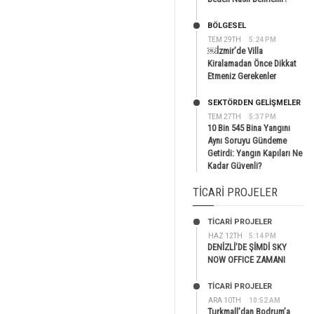
BÖLGESEL
TEM 29TH
5:24 PM
￼İzmir’de Villa
Kiralamadan Önce Dikkat
Etmeniz Gerekenler
SEKTÖRDEN GELIŞMELER
TEM 27TH
5:37 PM
10 Bin 545 Bina Yangını
Aynı Soruyu Gündeme
Getirdi: Yangın Kapıları Ne
Kadar Güvenli?
TICARI PROJELER
TİCARİ PROJELER
HAZ 12TH
5:14 PM
DENİZLİ’DE ŞİMDİ SKY
NOW OFFICE ZAMANI
TİCARİ PROJELER
ARA 10TH
10:52 AM
Turkmall’dan Bodrum’a