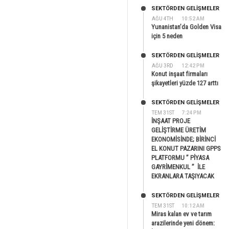
SEKTÖRDEN GELIŞMELER
AĞU 4TH
10:52 AM
Yunanistan’da Golden Visa
için 5 neden
SEKTÖRDEN GELIŞMELER
AĞU 3RD
12:42 PM
Konut inşaat firmaları
şikayetleri yüzde 127 arttı
SEKTÖRDEN GELIŞMELER
TEM 31ST
7:24 PM
İNŞAAT PROJE
GELİŞTİRME ÜRETİM
EKONOMİSİNDE; BİRİNCİ
EL KONUT PAZARINI GPPS
PLATFORMU ” PİYASA
GAYRİMENKUL ” İLE
EKRANLARA TAŞIYACAK
SEKTÖRDEN GELIŞMELER
TEM 31ST
10:12 AM
Miras kalan ev ve tarım
arazilerinde yeni dönem: