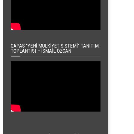
GAPAS “YENI MÜLKIYET SISTEMI” TANITIM
TOPLANTISI – İSMAIL ÖZCAN