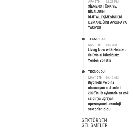
ARA 8TH
12:29 PM
SİEMENS TÜRKİYE,
BİNALARIN
DİJİTALLEŞMESİNDEKİ
UZMANLIĞINI AVRUPA’YA
TAŞIYOR
TEKNOLOJİ
KAS 19TH
9:50 AM
Living Now with Netatmo
ile Evinizi Dilediğiniz
Yerden Yönetin
TEKNOLOJİ
MAY 15TH
10:40 AM
Biyometri ve bina
otomasyon sistemleri
2025’in ilk aylarında en çok
saldırıya uğrayan
operasyonel teknoloji
sektörleri oldu
SEKTÖRDEN
GELIŞMELER