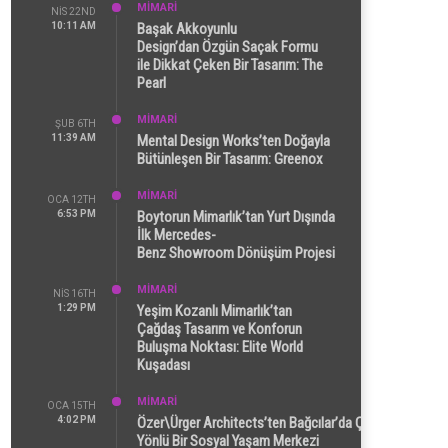
MİMARİ
NIS 22ND
10:11 AM
Başak Akkoyunlu
Design’dan Özgün Saçak Formu
ile Dikkat Çeken Bir Tasarım: The
Pearl
MİMARİ
ŞUB 6TH
11:39 AM
Mental Design Works’ten Doğayla
Bütünleşen Bir Tasarım: Greenox
MİMARİ
OCA 12TH
6:53 PM
Boytorun Mimarlık’tan Yurt Dışında
İlk Mercedes-
Benz Showroom Dönüşüm Projesi
MİMARİ
NIS 16TH
1:29 PM
Yeşim Kozanlı Mimarlık’tan
Çağdaş Tasarım ve Konforun
Buluşma Noktası: Elite World
Kuşadası
MİMARİ
OCA 15TH
4:02 PM
Özer\Ürger Architects’ten Bağcılar’da Çok
Yönlü Bir Sosyal Yaşam Merkezi