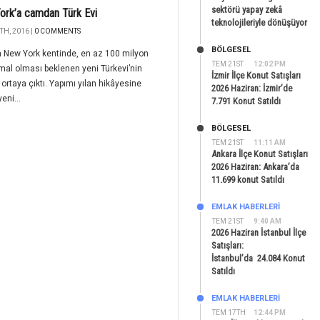
sektörü yapay zekâ
rk’a camdan Türk Evi
teknolojileriyle dönüşüyor
TH, 2016 |
0 COMMENTS
BÖLGESEL
 New York kentinde, en az 100 milyon
TEM 21ST
12:02 PM
mal olması beklenen yeni Türkevi’nin
İzmir İlçe Konut Satışları
ı ortaya çıktı. Yapımı yılan hikâyesine
2026 Haziran: İzmir’de
eni...
7.791 Konut Satıldı
BÖLGESEL
TEM 21ST
11:11 AM
Ankara İlçe Konut Satışları
2026 Haziran: Ankara’da
11.699 konut Satıldı
EMLAK HABERLERI
TEM 21ST
9:40 AM
2026 Haziran İstanbul İlçe
Satışları:
İstanbul’da 24.084 Konut
Satıldı
EMLAK HABERLERI
TEM 17TH
12:44 PM