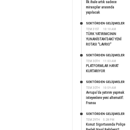
İlk ihale artık sadece
mirasçılar arasında
yapılacak
SEKTÖRDEN GELIŞMELER
TEM 31ST
10:10 AM
TÜRK YATIRIMCININ
YUNANİSTAN’DAKİ YENİ
ROTASI “LAVRIO”
SEKTÖRDEN GELIŞMELER
TEM 30TH
11:03 AM
PLATFORMLAR HAYAT
KURTARIYOR
SEKTÖRDEN GELIŞMELER
TEM 30TH
10:59 AM
Avrupa’da yatırım yapmak
isteyenlere yeni alternatif:
Fransa
SEKTÖRDEN GELIŞMELER
TEM 29TH
5:28 PM
Konut Sigortasında Poliçe
Bedeli Nasıl Belirlenir?