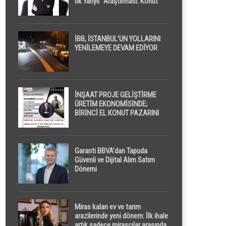
İlk Yarıyıl” Araştırması: Konut
Piyasasında Dengeli Görünüm
Sürerken, İlk El ve İpotekli
Satışlarda Sınırlı Toparlanma
Dikkat Çekti
İBB, İSTANBUL’UN YOLLARINI
YENİLEMEYE DEVAM EDİYOR
İNŞAAT PROJE GELİŞTİRME
ÜRETİM EKONOMİSİNDE;
BİRİNCİ EL KONUT PAZARINI
GPPS PLATFORMU ” PİYASA
GAYRİMENKUL ” İLE
EKRANLARA TAŞIYACAK
Garanti BBVA’dan Tapuda
Güvenli ve Dijital Alım Satım
Dönemi
Miras kalan ev ve tarım
arazilerinde yeni dönem: İlk ihale
artık sadece mirasçılar arasında