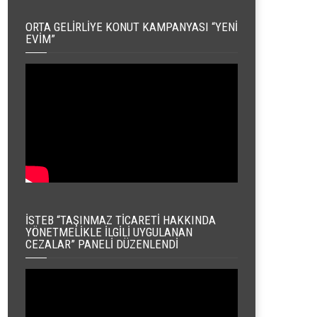
ORTA GELIRLIYE KONUT KAMPANYASI “YENI
EVIM”
İSTEB “TAŞINMAZ TICARETI HAKKINDA
YÖNETMELIKLE İLGILI UYGULANAN
CEZALAR” PANELI DÜZENLENDI