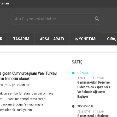
talları
AR
TASARIM
ARSA – ARAZİ
İŞ YÖNETİMİ
GİRİŞ
SATIŞ
 giden Cumhurbaşkanı Yeni Türkevi
GÜNCEL
'nın temelini atacak
AĞU 4TH
11:02 AM
Gayrimenkulün Değerine
TH, 2017 |
0 COMMENTS
Giden Yolda Yapay Zeka
Ve Robotik Öğrenme
k'un sembol binalarından biri olmaya
Başlıyor
ni Türkevi'nin temel atma töreni
aşkanı Erdoğan'ın katılımıyla
TEKNOLOJİ
ştirilecek. Türkiye'nin...
TEM 30TH
11:42 AM
Gayrimenkul değerleme