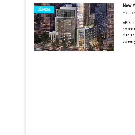
New Yo
GÜNCEL
MART 12
ABD’nin
dolara 
planlar
dönen y