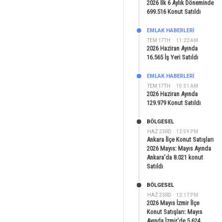
2026 İlk 6 Aylık Döneminde
699.516 Konut Satıldı
EMLAK HABERLERI
TEM 17TH
11:22 AM
2026 Haziran Ayında
16.565 İş Yeri Satıldı
EMLAK HABERLERI
TEM 17TH
10:31 AM
2026 Haziran Ayında
129.979 Konut Satıldı
BÖLGESEL
HAZ 23RD
12:59 PM
Ankara İlçe Konut Satışları
2026 Mayıs: Mayıs Ayında
Ankara’da 8.021 konut
Satıldı
BÖLGESEL
HAZ 23RD
12:17 PM
2026 Mayıs İzmir İlçe
Konut Satışları: Mayıs
Ayında İzmir’de 5.624