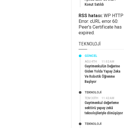
Konut Satıldı
RSS hatası:
WP HTTP
Error: cURL error 60:
Peer's Certificate has
expired.
TEKNOLOJI
GÜNCEL
AĞU 4TH
11:02 AM
Gayrimenkulün Değerine
Giden Yolda Yapay Zeka
Ve Robotik Öğrenme
Başlıyor
TEKNOLOJİ
TEM 30TH
11:42 AM
Gayrimenkul değerleme
sektörü yapay zekâ
teknolojileriyle dönüşüyor
TEKNOLOJİ