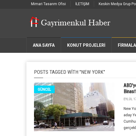
Mimari Tasarım Ofisi
İLETİŞİM
Keskin Medya Grup Por
ANA SAYFA
KONUT PROJELERİ
FIRMAL
POSTS TAGGED WITH "NEW YORK"
ABD'ye
GÜNCEL
Binası
EYLÜL 17
New Yor
aday Ye
Cumhurb
gerçekle