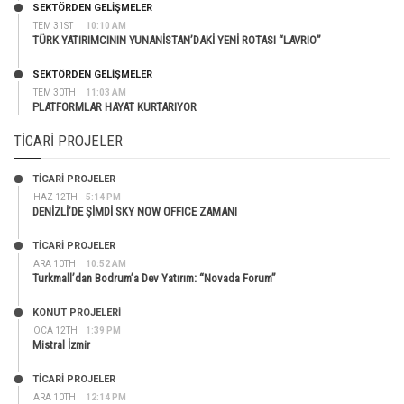
SEKTÖRDEN GELIŞMELER
TEM 31ST
10:10 AM
TÜRK YATIRIMCININ YUNANİSTAN’DAKİ YENİ ROTASI “LAVRIO”
SEKTÖRDEN GELIŞMELER
TEM 30TH
11:03 AM
PLATFORMLAR HAYAT KURTARIYOR
TICARI PROJELER
TİCARİ PROJELER
HAZ 12TH
5:14 PM
DENİZLİ’DE ŞİMDİ SKY NOW OFFICE ZAMANI
TİCARİ PROJELER
ARA 10TH
10:52 AM
Turkmall’dan Bodrum’a Dev Yatırım: “Novada Forum”
KONUT PROJELERI
OCA 12TH
1:39 PM
Mistral İzmir
TİCARİ PROJELER
ARA 10TH
12:14 PM