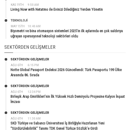
KAS 19TH
9:50 AM
Living Now with Netatmo ile Evinizi Dilediğiniz Yerden Yönetin
TEKNOLOJİ
MAY 15TH
10:40 AM
Biyometri ve bina otomasyon sistemleri 2025’in ilk aylarında en çok saldırıya
uğrayan operasyonel teknoloji sektörleri oldu
SEKTÖRDEN GELIŞMELER
SEKTÖRDEN GELIŞMELER
AĞU 6TH
6:15 PM
Notte Global Pasaport Endeksi 2026 Güncellendi: Türk Pasaportu 199 Ülke
Arasında 86. Sırada
SEKTÖRDEN GELIŞMELER
AĞU 6TH
12:34 PM
Birleşik Arap Emirlikleri’nin İlk Yüksek Hızlı Demiryolu Projesine Kalyon İnşaat
İmzası
SEKTÖRDEN GELIŞMELER
AĞU 6TH
11:30 AM
SKD Türkiye ve Sabancı Üniversitesi İş Birliğiyle Hazırlanan Yeni
“Sürdürülebilirlik” Tanımı TDK Genel Türkçe Sözlük’e Girdi