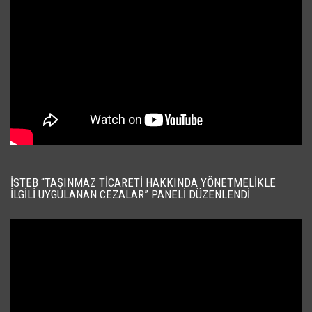
İSTEB “TAŞINMAZ TICARETI HAKKINDA YÖNETMELIKLE
İLGILI UYGULANAN CEZALAR” PANELI DÜZENLENDI