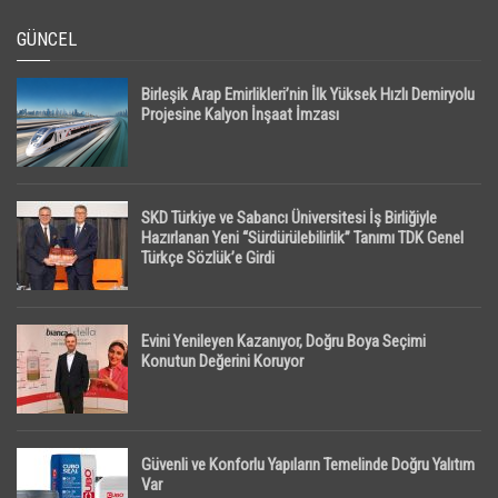
GÜNCEL
Birleşik Arap Emirlikleri’nin İlk Yüksek Hızlı Demiryolu
Projesine Kalyon İnşaat İmzası
SKD Türkiye ve Sabancı Üniversitesi İş Birliğiyle
Hazırlanan Yeni “Sürdürülebilirlik” Tanımı TDK Genel
Türkçe Sözlük’e Girdi
Evini Yenileyen Kazanıyor, Doğru Boya Seçimi
Konutun Değerini Koruyor
Güvenli ve Konforlu Yapıların Temelinde Doğru Yalıtım
Var