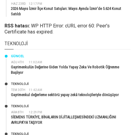
HAZ 23RD
12:17 PM
2026 Mayıs İzmir İlçe Konut Satışları: Mayıs Ayında İzmir’de 5.624 Konut
Satıldı
RSS hatası:
WP HTTP Error: cURL error 60: Peer's
Certificate has expired.
TEKNOLOJI
GÜNCEL
AĞU 4TH
11:02 AM
Gayrimenkulün Değerine Giden Yolda Yapay Zeka Ve Robotik Öğrenme
Başlıyor
TEKNOLOJİ
TEM 30TH
11:42 AM
Gayrimenkul değerleme sektörü yapay zekâ teknolojileriyle dönüşüyor
TEKNOLOJİ
ARA 8TH
12:29 PM
SİEMENS TÜRKİYE, BİNALARIN DİJİTALLEŞMESİNDEKİ UZMANLIĞINI
AVRUPA’YA TAŞIYOR
TEKNOLOJİ