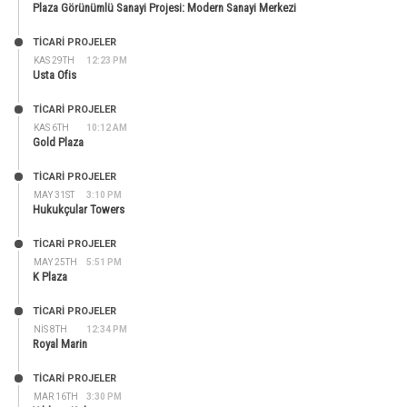
Plaza Görünümlü Sanayi Projesi: Modern Sanayi Merkezi
TİCARİ PROJELER
KAS 29TH
12:23 PM
Usta Ofis
TİCARİ PROJELER
KAS 6TH
10:12 AM
Gold Plaza
TİCARİ PROJELER
MAY 31ST
3:10 PM
Hukukçular Towers
TİCARİ PROJELER
MAY 25TH
5:51 PM
K Plaza
TİCARİ PROJELER
NIS 8TH
12:34 PM
Royal Marin
TİCARİ PROJELER
MAR 16TH
3:30 PM