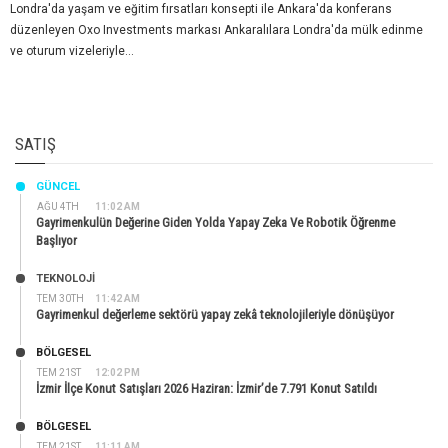
Londra'da yaşam ve eğitim fırsatları konsepti ile Ankara'da konferans
düzenleyen Oxo Investments markası Ankaralılara Londra'da mülk edinme
ve oturum vizeleriyle...
SATIŞ
GÜNCEL
AĞU 4TH
11:02 AM
Gayrimenkulün Değerine Giden Yolda Yapay Zeka Ve Robotik Öğrenme
Başlıyor
TEKNOLOJİ
TEM 30TH
11:42 AM
Gayrimenkul değerleme sektörü yapay zekâ teknolojileriyle dönüşüyor
BÖLGESEL
TEM 21ST
12:02 PM
İzmir İlçe Konut Satışları 2026 Haziran: İzmir’de 7.791 Konut Satıldı
BÖLGESEL
TEM 21ST
11:11 AM