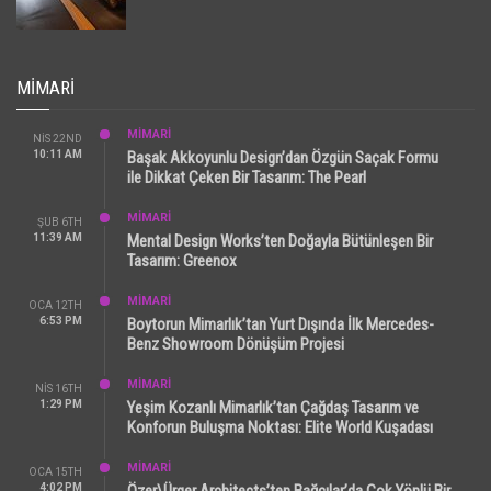
MIMARI
MİMARİ
NIS 22ND
10:11 AM
Başak Akkoyunlu Design’dan Özgün Saçak Formu
ile Dikkat Çeken Bir Tasarım: The Pearl
MİMARİ
ŞUB 6TH
11:39 AM
Mental Design Works’ten Doğayla Bütünleşen Bir
Tasarım: Greenox
MİMARİ
OCA 12TH
6:53 PM
Boytorun Mimarlık’tan Yurt Dışında İlk Mercedes-
Benz Showroom Dönüşüm Projesi
MİMARİ
NIS 16TH
1:29 PM
Yeşim Kozanlı Mimarlık’tan Çağdaş Tasarım ve
Konforun Buluşma Noktası: Elite World Kuşadası
MİMARİ
OCA 15TH
4:02 PM
Özer\Ürger Architects’ten Bağcılar’da Çok Yönlü Bir