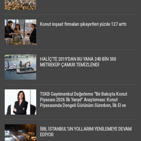
Konut inşaat firmaları şikayetleri yüzde 127 arttı
HALİÇ’TE 2019’DAN BU YANA 240 BİN 500
METREKÜP ÇAMUR TEMİZLENDİ
TSKB Gayrimenkul Değerleme “Bir Bakışta Konut
Piyasası 2026 İlk Yarıyıl” Araştırması: Konut
Piyasasında Dengeli Görünüm Sürerken, İlk El ve
İpotekli Satışlarda Sınırlı Toparlanma Dikkat Çekti
İBB, İSTANBUL’UN YOLLARINI YENİLEMEYE DEVAM
EDİYOR