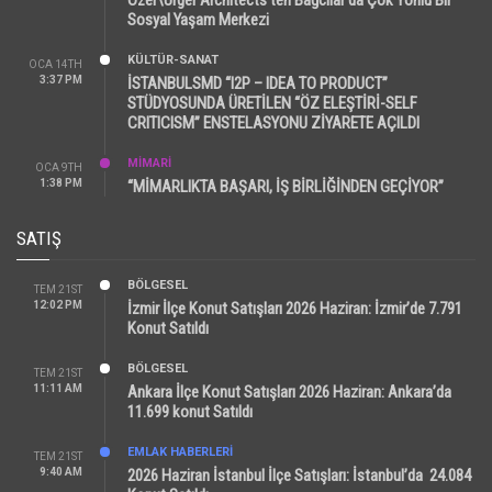
Sosyal Yaşam Merkezi
KÜLTÜR-SANAT
OCA 14TH
3:37 PM
İSTANBULSMD “I2P – IDEA TO PRODUCT”
STÜDYOSUNDA ÜRETİLEN “ÖZ ELEŞTİRİ-SELF
CRITICISM” ENSTELASYONU ZİYARETE AÇILDI
MİMARİ
OCA 9TH
1:38 PM
“MİMARLIKTA BAŞARI, İŞ BİRLİĞİNDEN GEÇİYOR”
SATIŞ
BÖLGESEL
TEM 21ST
12:02 PM
İzmir İlçe Konut Satışları 2026 Haziran: İzmir’de 7.791
Konut Satıldı
BÖLGESEL
TEM 21ST
11:11 AM
Ankara İlçe Konut Satışları 2026 Haziran: Ankara’da
11.699 konut Satıldı
EMLAK HABERLERI
TEM 21ST
9:40 AM
2026 Haziran İstanbul İlçe Satışları: İstanbul’da 24.084