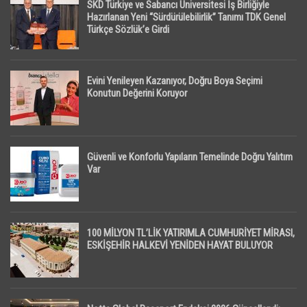
SKD Türkiye ve Sabancı Üniversitesi İş Birliğiyle
Hazırlanan Yeni “Sürdürülebilirlik” Tanımı TDK Genel
Türkçe Sözlük’e Girdi
Evini Yenileyen Kazanıyor, Doğru Boya Seçimi
Konutun Değerini Koruyor
Güvenli ve Konforlu Yapıların Temelinde Doğru Yalıtım
Var
100 MİLYON TL’LİK YATIRIMLA CUMHURİYET MİRASI,
ESKİŞEHİR HALKEVİ YENİDEN HAYAT BULUYOR