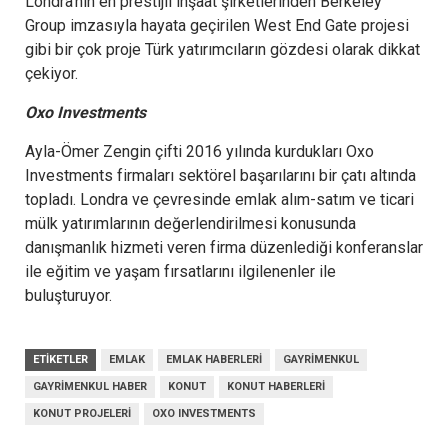
Londra’nın en prestijli inşaat şirketlerinden Berkeley
Group imzasıyla hayata geçirilen West End Gate projesi
gibi bir çok proje Türk yatırımcıların gözdesi olarak dikkat
çekiyor.
Oxo Investments
Ayla-Ömer Zengin çifti 2016 yılında kurdukları Oxo
Investments firmaları sektörel başarılarını bir çatı altında
topladı. Londra ve çevresinde emlak alım-satım ve ticari
mülk yatırımlarının değerlendirilmesi konusunda
danışmanlık hizmeti veren firma düzenlediği konferanslar
ile eğitim ve yaşam fırsatlarını ilgilenenler ile
buluşturuyor.
ETIKETLER
EMLAK
EMLAK HABERLERI
GAYRIMENKUL
GAYRIMENKUL HABER
KONUT
KONUT HABERLERI
KONUT PROJELERI
OXO INVESTMENTS