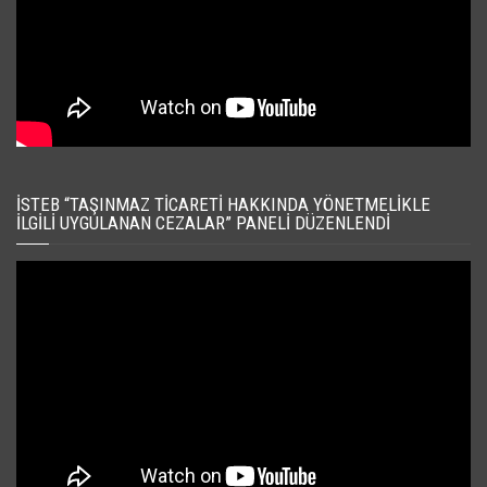
İSTEB “TAŞINMAZ TICARETI HAKKINDA YÖNETMELIKLE
İLGILI UYGULANAN CEZALAR” PANELI DÜZENLENDI