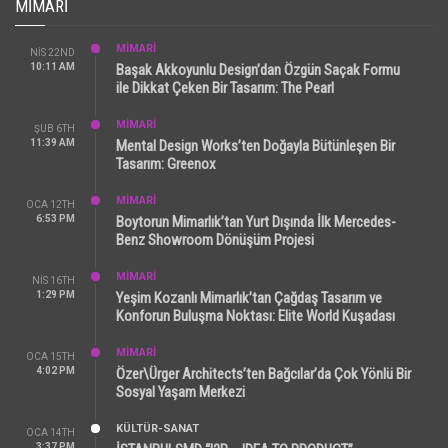
MIMARI
MİMARİ
NIS 22ND
10:11 AM
Başak Akkoyunlu Design’dan Özgün Saçak Formu
ile Dikkat Çeken Bir Tasarım: The Pearl
MİMARİ
ŞUB 6TH
11:39 AM
Mental Design Works’ten Doğayla Bütünleşen Bir
Tasarım: Greenox
MİMARİ
OCA 12TH
6:53 PM
Boytorun Mimarlık’tan Yurt Dışında İlk Mercedes-
Benz Showroom Dönüşüm Projesi
MİMARİ
NIS 16TH
1:29 PM
Yeşim Kozanlı Mimarlık’tan Çağdaş Tasarım ve
Konforun Buluşma Noktası: Elite World Kuşadası
MİMARİ
OCA 15TH
4:02 PM
Özer\Ürger Architects’ten Bağcılar’da Çok Yönlü Bir
Sosyal Yaşam Merkezi
KÜLTÜR-SANAT
OCA 14TH
3:37 PM