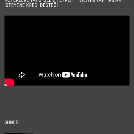
NOTERLERE TAPU İŞLEM YETKISI – YALITIM TAPTIRMAK
İSTEYENE KREDI DESTEĞI
GÜNCEL