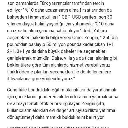
son zamanlarda Türk yatırımcılar tarafından tercih
ediliyor.” %10 daha ucuza satın alma fırsatlarından da
bahseden firma yetkilileri ” GBP-USD paritesi son 30
yılın en düşük halini yaşadığı için yatırımcılar %10 daha
ucuz satın alma şansına sahip oluyor” dedi. Yatırım
seçenekleri hakkında bilgi veren Ömer Zengin, ” 250 bin
pound’dan başlayıp 50 milyon pounda kadar çıkan 1+1,
2+1, 3+1 ya da daha büyük daireler ile seçenekleri
genişletmek mümkün. Daire, villa ya da ticari alanlar gibi
beklentilere göre tüm alanlarda hizmet verebiliyoruz.
Farklı ödeme planları seçenekleri ile de ilgilenenlere
ihtiyaçlarına göre yönlendiriyoruz.”
Genellikle Londra’daki eğitim olanaklarında yararlanmak
için çocuklarını gönderen ailelerin kiralama yapmaktansa
ev almayı tercih ettiklerini vurgulayan Zengin çifti,
kullanıcıların aldıkları evi değer artışıylabirlikte yatırıma
dönüştürmeyi daha mantıklı bulduklarını belirtiyor.