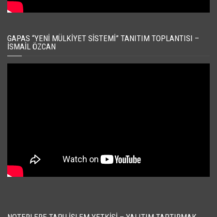
GAPAS “YENI MÜLKIYET SISTEMI” TANITIM TOPLANTISI –
İSMAIL ÖZCAN