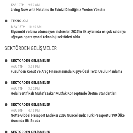
KAS 19TH
9:50 AM
Living Now with Netatmo ile Evinizi Dilediğiniz Yerden Yönetin
TEKNOLOJİ
MAY 15TH
10:40 AM
Biyometri ve bina otomasyon sistemleri 2025’in ilk aylarında en çok saldırıya
uğrayan operasyonel teknoloji sektörleri oldu
SEKTÖRDEN GELIŞMELER
SEKTÖRDEN GELIŞMELER
AĞU 7TH
3:38 PM
Fuzul’den Konut ve Araç Finansmanında Kişiye Özel Terzi Usulü Planlama
SEKTÖRDEN GELIŞMELER
AĞU 7TH
3:32 PM
Helal Sertifikalı Muhafazakar Mutfak Konseptinde Üretim Standartları
SEKTÖRDEN GELIŞMELER
AĞU 6TH
6:15 PM
Notte Global Pasaport Endeksi 2026 Güncellendi: Türk Pasaportu 199 Ülke
Arasında 86. Sırada
SEKTÖRDEN GELIŞMELER