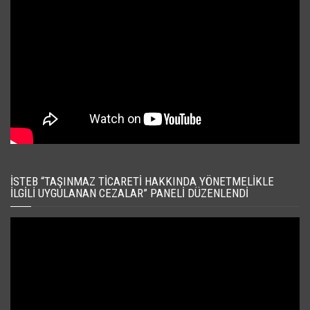
İSTEB “TAŞINMAZ TICARETI HAKKINDA YÖNETMELIKLE
İLGILI UYGULANAN CEZALAR” PANELI DÜZENLENDI