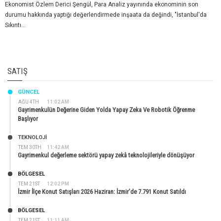
Ekonomist Özlem Derici Şengül, Para Analiz yayınında ekonominin son
durumu hakkında yaptığı değerlendirmede inşaata da değindi, "İstanbul'da
Sıkıntı...
SATIŞ
GÜNCEL
AĞU 4TH
11:02 AM
Gayrimenkulün Değerine Giden Yolda Yapay Zeka Ve Robotik Öğrenme
Başlıyor
TEKNOLOJİ
TEM 30TH
11:42 AM
Gayrimenkul değerleme sektörü yapay zekâ teknolojileriyle dönüşüyor
BÖLGESEL
TEM 21ST
12:02 PM
İzmir İlçe Konut Satışları 2026 Haziran: İzmir’de 7.791 Konut Satıldı
BÖLGESEL
TEM 21ST
11:11 AM