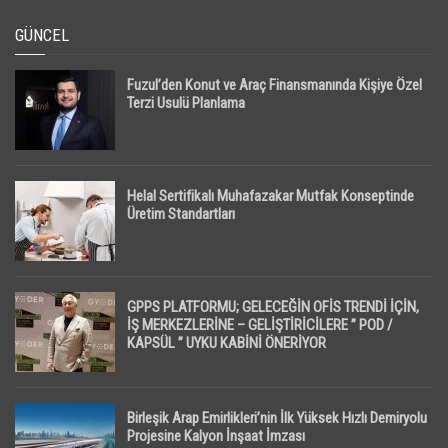
GÜNCEL
Fuzul’den Konut ve Araç Finansmanında Kişiye Özel
Terzi Usulü Planlama
Helal Sertifikalı Muhafazakar Mutfak Konseptinde
Üretim Standartları
GPPS PLATFORMU; GELECEĞİN OFİS TRENDİ İÇİN,
İŞ MERKEZLERİNE – GELİŞTİRİCİLERE ” POD /
KAPSÜL ” UYKU KABİNİ ÖNERİYOR
Birleşik Arap Emirlikleri’nin İlk Yüksek Hızlı Demiryolu
Projesine Kalyon İnşaat İmzası