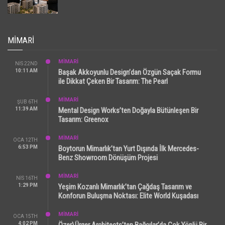
MIMARI
MİMARİ
NIS 22ND
10:11 AM
Başak Akkoyunlu Design’dan Özgün Saçak Formu
ile Dikkat Çeken Bir Tasarım: The Pearl
MİMARİ
ŞUB 6TH
11:39 AM
Mental Design Works’ten Doğayla Bütünleşen Bir
Tasarım: Greenox
MİMARİ
OCA 12TH
6:53 PM
Boytorun Mimarlık’tan Yurt Dışında İlk Mercedes-
Benz Showroom Dönüşüm Projesi
MİMARİ
NIS 16TH
1:29 PM
Yeşim Kozanlı Mimarlık’tan Çağdaş Tasarım ve
Konforun Buluşma Noktası: Elite World Kuşadası
MİMARİ
OCA 15TH
4:02 PM
Özer\Ürger Architects’ten Bağcılar’da Çok Yönlü Bir