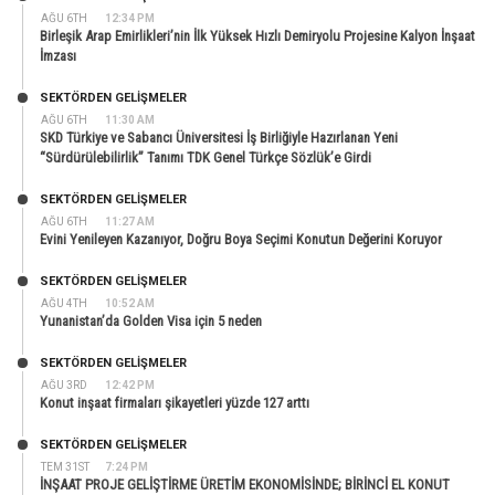
AĞU 6TH
12:34 PM
Birleşik Arap Emirlikleri’nin İlk Yüksek Hızlı Demiryolu Projesine Kalyon İnşaat
İmzası
SEKTÖRDEN GELIŞMELER
AĞU 6TH
11:30 AM
SKD Türkiye ve Sabancı Üniversitesi İş Birliğiyle Hazırlanan Yeni
“Sürdürülebilirlik” Tanımı TDK Genel Türkçe Sözlük’e Girdi
SEKTÖRDEN GELIŞMELER
AĞU 6TH
11:27 AM
Evini Yenileyen Kazanıyor, Doğru Boya Seçimi Konutun Değerini Koruyor
SEKTÖRDEN GELIŞMELER
AĞU 4TH
10:52 AM
Yunanistan’da Golden Visa için 5 neden
SEKTÖRDEN GELIŞMELER
AĞU 3RD
12:42 PM
Konut inşaat firmaları şikayetleri yüzde 127 arttı
SEKTÖRDEN GELIŞMELER
TEM 31ST
7:24 PM
İNŞAAT PROJE GELİŞTİRME ÜRETİM EKONOMİSİNDE; BİRİNCİ EL KONUT