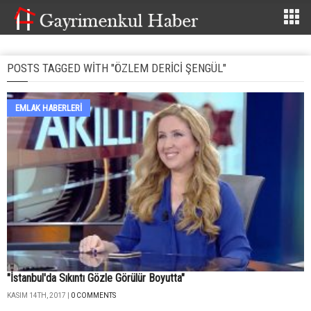
POSTS TAGGED WITH "ÖZLEM DERICI ŞENGÜL"
EMLAK HABERLERI
"İstanbul'da Sıkıntı Gözle Görülür Boyutta"
KASIM 14TH, 2017 |
0 COMMENTS