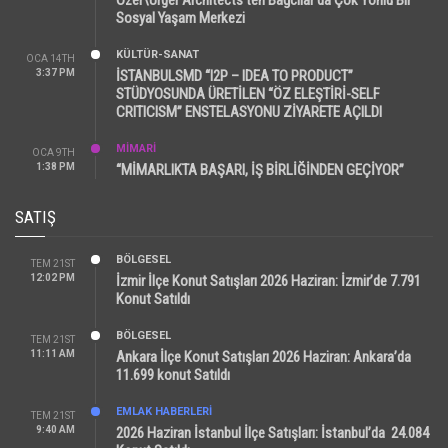
Sosyal Yaşam Merkezi
KÜLTÜR-SANAT
OCA 14TH
3:37 PM
İSTANBULSMD “I2P – IDEA TO PRODUCT”
STÜDYOSUNDA ÜRETİLEN “ÖZ ELEŞTİRİ-SELF
CRITICISM” ENSTELASYONU ZİYARETE AÇILDI
MİMARİ
OCA 9TH
1:38 PM
“MİMARLIKTA BAŞARI, İŞ BİRLİĞİNDEN GEÇİYOR”
SATIŞ
BÖLGESEL
TEM 21ST
12:02 PM
İzmir İlçe Konut Satışları 2026 Haziran: İzmir’de 7.791
Konut Satıldı
BÖLGESEL
TEM 21ST
11:11 AM
Ankara İlçe Konut Satışları 2026 Haziran: Ankara’da
11.699 konut Satıldı
EMLAK HABERLERI
TEM 21ST
9:40 AM
2026 Haziran İstanbul İlçe Satışları: İstanbul’da 24.084