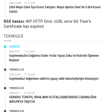
HAZ 23RD
12:17 PM
2026 Mayıs İzmir İlçe Konut Satışları: Mayıs Ayında İzmir’de 5.624 Konut
Satıldı
RSS hatası:
WP HTTP Error: cURL error 60: Peer's
Certificate has expired.
TEKNOLOJI
GÜNCEL
AĞU 4TH
11:02 AM
Gayrimenkulün Değerine Giden Yolda Yapay Zeka Ve Robotik Öğrenme
Başlıyor
TEKNOLOJİ
TEM 30TH
11:42 AM
Gayrimenkul değerleme sektörü yapay zekâ teknolojileriyle dönüşüyor
TEKNOLOJİ
ARA 8TH
12:29 PM
SİEMENS TÜRKİYE, BİNALARIN DİJİTALLEŞMESİNDEKİ UZMANLIĞINI
AVRUPA’YA TAŞIYOR
TEKNOLOJİ