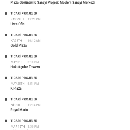
Plaza Görünümlü Sanayi Projesi: Modern Sanayi Merkezi
TİCARİ PROJELER
KAS 29TH
12:23 PM
Usta Ofis
TİCARİ PROJELER
KAS 6TH
10:12 AM
Gold Plaza
TİCARİ PROJELER
MAY 31ST
3:10 PM
Hukukçular Towers
TİCARİ PROJELER
MAY 25TH
5:51 PM
K Plaza
TİCARİ PROJELER
NIS 8TH
12:34 PM
Royal Marin
TİCARİ PROJELER
MAR 16TH
3:30 PM