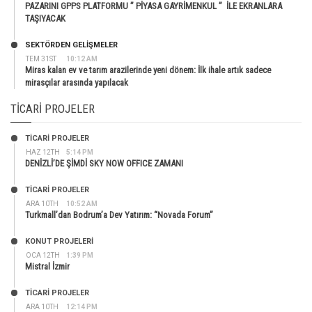
PAZARINI GPPS PLATFORMU ” PİYASA GAYRİMENKUL ” İLE EKRANLARA
TAŞIYACAK
SEKTÖRDEN GELIŞMELER
TEM 31ST
10:12 AM
Miras kalan ev ve tarım arazilerinde yeni dönem: İlk ihale artık sadece
mirasçılar arasında yapılacak
TICARI PROJELER
TİCARİ PROJELER
HAZ 12TH
5:14 PM
DENİZLİ’DE ŞİMDİ SKY NOW OFFICE ZAMANI
TİCARİ PROJELER
ARA 10TH
10:52 AM
Turkmall’dan Bodrum’a Dev Yatırım: “Novada Forum”
KONUT PROJELERI
OCA 12TH
1:39 PM
Mistral İzmir
TİCARİ PROJELER
ARA 10TH
12:14 PM