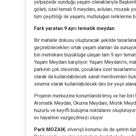
yelpazede sunduğu yaşam olanaklarıyla Başkentli
göleti, özel temalı 9 meydanı, avluları, mozaik yol
tüm çeşitliliği ile yaşamı, mutluluğun renklerine 
Fark yaratan 9 ayrı tematik meydan
Bir mahalle dokusu oluşturacak şekilde tasarlanan
geçirebilecekleri ortak yaşam alanları da sunuyor
bin metrekare büyüklüğe ulaşan tam 9 ayrı temati
Yaşam Meydanı karşılıyor. Yaşam Meydanı’nı, ma
parkının çok ötesinde, çocuklara özel tasarlanmı
olarak da kullanılabilecek sanat merdivenleri bul
sinema olarak kullanılabilecek dev bir yeşil alana
Projenin merkezine konumlandırılmış ve her biri 
Aromatik Meydan, Okuma Meydanı, Mistik Meyda
huzurlu ve keyifli buluşma noktalarını oluşturuyor
ev hayatının vazgeçilmezi oluyor.
Park MOZAİK
, elverişli konumu ile de şehrin t