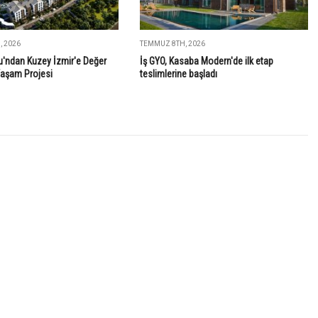
 2026
TEMMUZ 8TH, 2026
'ndan Kuzey İzmir'e Değer
İş GYO, Kasaba Modern'de ilk etap
Yaşam Projesi
teslimlerine başladı