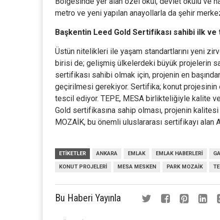
Bölgesinde yer alan özel okul, devlet okulu ve h
metro ve yeni yapılan anayollarla da şehir mer
Başkentin Leed Gold Sertifikası sahibi ilk ve 
Üstün nitelikleri ile yaşam standartlarını yeni z
birisi de; gelişmiş ülkelerdeki büyük projelerin
sertifikası sahibi olmak için, projenin en başında
geçirilmesi gerekiyor. Sertifika; konut projesinin 
tescil ediyor. TEPE, MESA birlikteliğiyle kalit
Gold sertifikasına sahip olması, projenin kalitesi 
MOZAİK, bu önemli uluslararası sertifikayı alan A
ETIKETLER
ANKARA
EMLAK
EMLAK HABERLERI
GA
KONUT PROJELERI
MESA MESKEN
PARK MOZAIK
TE
Bu Haberi Yayınla