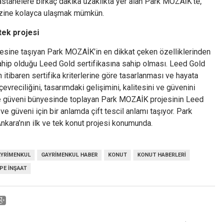
astanelere birkaç dakika uzaklıkta yer alan Park MOZAİK’te,
kezine kolayca ulaşmak mümkün.
tek projesi
irvesine taşıyan Park MOZAİK’in en dikkat çeken özelliklerinden
 sahip olduğu Leed Gold sertifikasına sahip olması. Leed Gold
n itibaren sertifika kriterlerine göre tasarlanması ve hayata
çevreciliğini, tasarımdaki gelişimini, kalitesini ve güvenini
e ve güveni bünyesinde toplayan Park MOZAİK projesinin Leed
ve güveni için bir anlamda çift tescil anlamı taşıyor. Park
nkara’nın ilk ve tek konut projesi konumunda.
YRIMENKUL
GAYRIMENKUL HABER
KONUT
KONUT HABERLERI
PE İNŞAAT