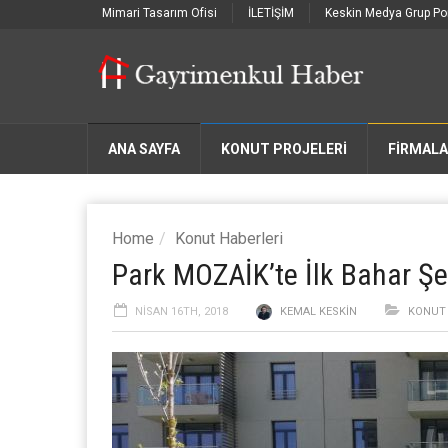
Mimari Tasarım Ofisi
İLETİŞİM
Keskin Medya Grup Por
ANA SAYFA
KONUT PROJELERİ
FIRMAL
Home
Konut Haberleri
Park MOZAİK’te İlk Bahar Şe
NISAN 16TH, 2018
KEMAL KESKIN
KONUT 