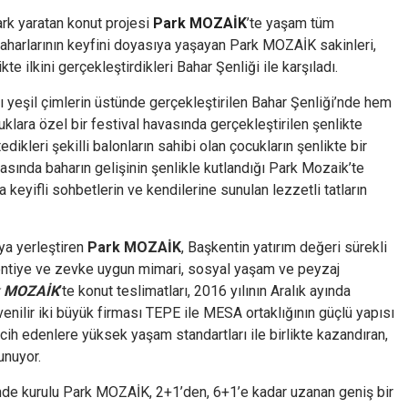
rk yaratan konut projesi
Park MOZAİK
’te yaşam tüm
kbaharlarının keyfini doyasıya yaşayan Park MOZAİK sakinleri,
kte ilkini gerçekleştirdikleri Bahar Şenliği ile karşıladı.
ıcı yeşil çimlerin üstünde gerçekleştirilen Bahar Şenliği’nde hem
lara özel bir festival havasında gerçekleştirilen şenlikte
dikleri şekilli balonların sahibi olan çocukların şenlikte bir
vasında baharın gelişinin şenlikle kutlandığı Park Mozaik’te
 keyifli sohbetlerin ve kendilerine sunulan lezzetli tatların
aya yerleştiren
Park MOZAİK
, Başkentin yatırım değeri sürekli
lentiye ve zevke uygun mimari, sosyal yaşam ve peyzaj
k MOZAİK
’te konut teslimatları, 2016 yılının Aralık ayında
enilir iki büyük firması TEPE ile MESA ortaklığının güçlü yapısı
cih edenlere yüksek yaşam standartları ile birlikte kazandıran,
unuyor.
inde kurulu Park MOZAİK, 2+1’den, 6+1’e kadar uzanan geniş bir