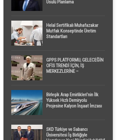
Usulü Planlama
Helal Sertifikalı Muhafazakar
Mutfak Konseptinde Üretim
Standartları
GPPS PLATFORMU; GELECEĞİN
OFİS TRENDİ İÇİN, İŞ
MERKEZLERİNE –
GELİŞTİRİCİLERE ” POD /
KAPSÜL ” UYKU KABİNİ
ÖNERİYOR
Birleşik Arap Emirlikleri’nin İlk
Yüksek Hızlı Demiryolu
Projesine Kalyon İnşaat İmzası
SKD Türkiye ve Sabancı
Üniversitesi İş Birliğiyle