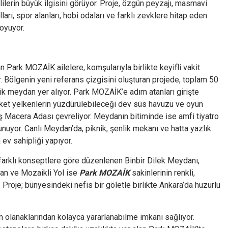
lerin büyük ilgisini görüyor. Proje, özgün peyzajı, masmavi
ları, spor alanları, hobi odaları ve farklı zevklere hitap eden
boyuyor.
 Park MOZAİK ailelere, komşularıyla birlikte keyifli vakit
. Bölgenin yeni referans çizgisini oluşturan projede, toplam 50
k meydan yer alıyor. Park MOZAİK’e adım atanları girişte
ket yelkenlerin yüzdürülebileceği dev süs havuzu ve oyun
ş Macera Adası çevreliyor. Meydanın bitiminde ise amfi tiyatro
unuyor. Canlı Meydan’da, piknik, şenlik mekanı ve hatta yazlık
 ev sahipliği yapıyor.
farklı konseptlere göre düzenlenen Binbir Dilek Meydanı,
n ve Mozaikli Yol ise
Park MOZAİK
sakinlerinin renkli,
. Proje; bünyesindeki nefis bir göletle birlikte Ankara’da huzurlu
üm olanaklarından kolayca yararlanabilme imkanı sağlıyor.