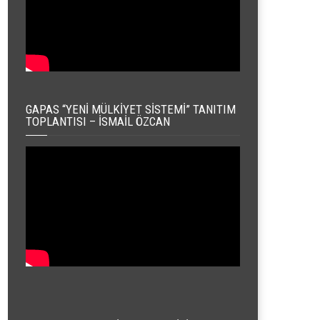
GAPAS “YENI MÜLKIYET SISTEMI” TANITIM
TOPLANTISI – İSMAIL ÖZCAN