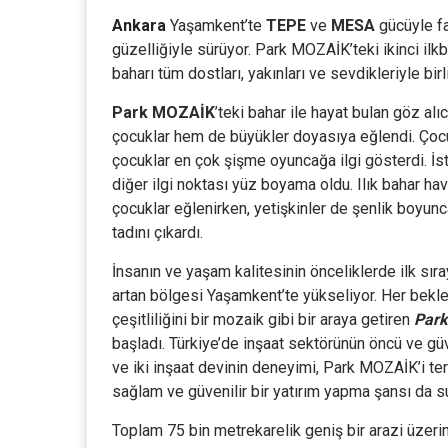
Ankara
Yaşamkent’te
TEPE
ve
MESA
gücüyle fa
güzelliğiyle sürüyor. Park MOZAİK’teki ikinci il
baharı tüm dostları, yakınları ve sevdikleriyle birli
Park MOZAİK
’teki bahar ile hayat bulan göz al
çocuklar hem de büyükler doyasıya eğlendi. Çocuk
çocuklar en çok şişme oyuncağa ilgi gösterdi. İste
diğer ilgi noktası yüz boyama oldu. Ilık bahar ha
çocuklar eğlenirken, yetişkinler de şenlik boyunca
tadını çıkardı.
İnsanın ve yaşam kalitesinin önceliklerde ilk sır
artan bölgesi Yaşamkent’te yükseliyor. Her bek
çeşitliliğini bir mozaik gibi bir araya getiren
Par
başladı. Türkiye’de inşaat sektörünün öncü ve güv
ve iki inşaat devinin deneyimi, Park MOZAİK’i ter
sağlam ve güvenilir bir yatırım yapma şansı da s
Toplam 75 bin metrekarelik geniş bir arazi üzer