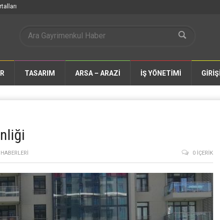
talları
AR
TASARIM
ARSA – ARAZİ
İŞ YÖNETİMİ
GİRİŞ
nliği
HABERLERI
0 İÇERIK