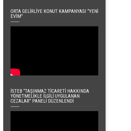
ORTA GELIRLIYE KONUT KAMPANYASI “YENI
EVIM”
İSTEB “TAŞINMAZ TICARETI HAKKINDA
YÖNETMELIKLE İLGILI UYGULANAN
CEZALAR” PANELI DÜZENLENDI