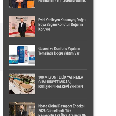
Hazırlanan Yeni “Sürdürülebilirlik”
Tanımı TDK Genel Türkçe
Sözlük’e Girdi
Evini Yenileyen Kazanıyor, Doğru
Boya Seçimi Konutun Değerini
Koruyor
Güvenli ve Konforlu Yapıların
Temelinde Doğru Yalıtım Var
100 MİLYON TL’LİK YATIRIMLA
CUMHURİYET MİRASI,
ESKİŞEHİR HALKEVİ YENİDEN
HAYAT BULUYOR
Notte Global Pasaport Endeksi
2026 Güncellendi: Türk
Pasaportu 199 Ülke Arasında 86.