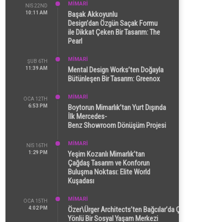
MİMARİ
NIS 22ND
10:11 AM
Başak Akkoyunlu
Design’dan Özgün Saçak Formu
ile Dikkat Çeken Bir Tasarım: The
Pearl
MİMARİ
ŞUB 6TH
11:39 AM
Mental Design Works’ten Doğayla
Bütünleşen Bir Tasarım: Greenox
MİMARİ
OCA 12TH
6:53 PM
Boytorun Mimarlık’tan Yurt Dışında
İlk Mercedes-
Benz Showroom Dönüşüm Projesi
MİMARİ
NIS 16TH
1:29 PM
Yeşim Kozanlı Mimarlık’tan
Çağdaş Tasarım ve Konforun
Buluşma Noktası: Elite World
Kuşadası
MİMARİ
OCA 15TH
4:02 PM
Özer\Ürger Architects’ten Bağcılar’da Çok
Yönlü Bir Sosyal Yaşam Merkezi