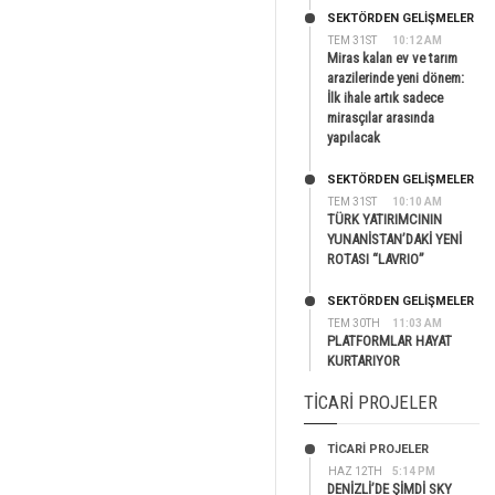
SEKTÖRDEN GELIŞMELER
TEM 31ST
10:12 AM
Miras kalan ev ve tarım
arazilerinde yeni dönem:
İlk ihale artık sadece
mirasçılar arasında
yapılacak
SEKTÖRDEN GELIŞMELER
TEM 31ST
10:10 AM
TÜRK YATIRIMCININ
YUNANİSTAN’DAKİ YENİ
ROTASI “LAVRIO”
SEKTÖRDEN GELIŞMELER
TEM 30TH
11:03 AM
PLATFORMLAR HAYAT
KURTARIYOR
TICARI PROJELER
TİCARİ PROJELER
HAZ 12TH
5:14 PM
DENİZLİ’DE ŞİMDİ SKY