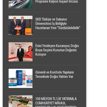
Projesine Kalyon İnşaat İmzası
SKD Türkiye ve Sabancı
Üniversitesi İş Birliğiyle
Hazırlanan Yeni “Sürdürülebilirlik”
Tanımı TDK Genel Türkçe
Sözlük’e Girdi
Evini Yenileyen Kazanıyor, Doğru
Boya Seçimi Konutun Değerini
Koruyor
Güvenli ve Konforlu Yapıların
Temelinde Doğru Yalıtım Var
100 MİLYON TL’LİK YATIRIMLA
CUMHURİYET MİRASI,