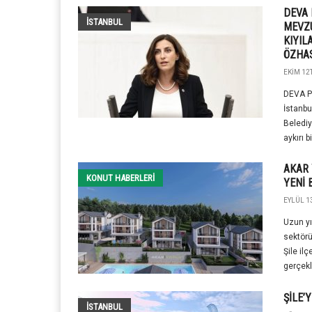
DEVA 
İSTANBUL
MEVZU
KIYIL
ÖZHAS
EKIM 12T
DEVA Pa
İstanbul
Belediy
aykırı bir
AKAR 
KONUT HABERLERI
YENİ 
EYLÜL 13
Uzun yı
sektörü
Şile il
gerçekl
ŞİLE’
İSTANBUL