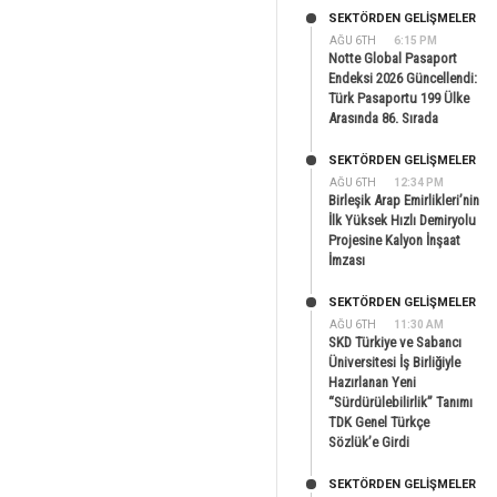
SEKTÖRDEN GELIŞMELER
AĞU 6TH
6:15 PM
Notte Global Pasaport
Endeksi 2026 Güncellendi:
Türk Pasaportu 199 Ülke
Arasında 86. Sırada
SEKTÖRDEN GELIŞMELER
AĞU 6TH
12:34 PM
Birleşik Arap Emirlikleri’nin
İlk Yüksek Hızlı Demiryolu
Projesine Kalyon İnşaat
İmzası
SEKTÖRDEN GELIŞMELER
AĞU 6TH
11:30 AM
SKD Türkiye ve Sabancı
Üniversitesi İş Birliğiyle
Hazırlanan Yeni
“Sürdürülebilirlik” Tanımı
TDK Genel Türkçe
Sözlük’e Girdi
SEKTÖRDEN GELIŞMELER