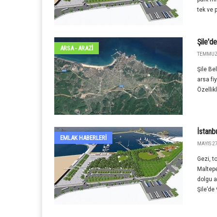
tek ve 
Şile'de
ARSA - ARAZİ
TEMMUZ 
Şile Be
arsa fiy
Özellikl
İstanb
EMLAK HABERLERI
MAYIS 27
Gezi, to
Maltepe
dolgu a
Şile’de 9