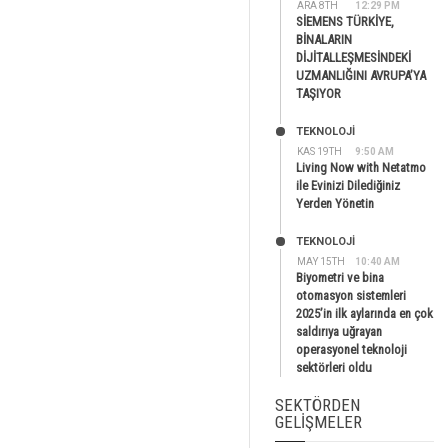
ARA 8TH
12:29 PM
SİEMENS TÜRKİYE,
BİNALARIN
DİJİTALLEŞMESİNDEKİ
UZMANLIĞINI AVRUPA’YA
TAŞIYOR
TEKNOLOJİ
KAS 19TH
9:50 AM
Living Now with Netatmo
ile Evinizi Dilediğiniz
Yerden Yönetin
TEKNOLOJİ
MAY 15TH
10:40 AM
Biyometri ve bina
otomasyon sistemleri
2025’in ilk aylarında en çok
saldırıya uğrayan
operasyonel teknoloji
sektörleri oldu
SEKTÖRDEN
GELIŞMELER