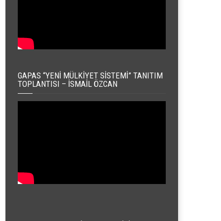
GAPAS “YENI MÜLKIYET SISTEMI” TANITIM
TOPLANTISI – İSMAIL ÖZCAN