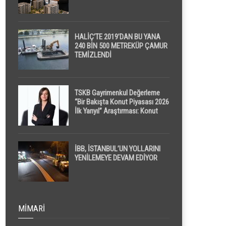
HALİÇ’TE 2019’DAN BU YANA
240 BİN 500 METREKÜP ÇAMUR
TEMİZLENDİ
TSKB Gayrimenkul Değerleme
“Bir Bakışta Konut Piyasası 2026
İlk Yarıyıl” Araştırması: Konut
Piyasasında Dengeli Görünüm
Sürerken, İlk El ve İpotekli
Satışlarda Sınırlı Toparlanma
Dikkat Çekti
İBB, İSTANBUL’UN YOLLARINI
YENİLEMEYE DEVAM EDİYOR
MIMARI