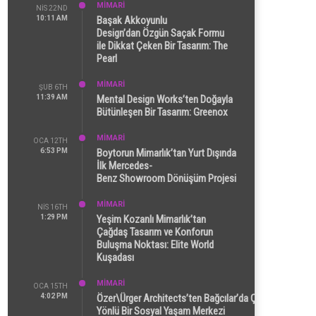
MİMARİ
NIS 22ND
10:11 AM
Başak Akkoyunlu
Design’dan Özgün Saçak Formu
ile Dikkat Çeken Bir Tasarım: The
Pearl
MİMARİ
ŞUB 6TH
11:39 AM
Mental Design Works’ten Doğayla
Bütünleşen Bir Tasarım: Greenox
MİMARİ
OCA 12TH
6:53 PM
Boytorun Mimarlık’tan Yurt Dışında
İlk Mercedes-
Benz Showroom Dönüşüm Projesi
MİMARİ
NIS 16TH
1:29 PM
Yeşim Kozanlı Mimarlık’tan
Çağdaş Tasarım ve Konforun
Buluşma Noktası: Elite World
Kuşadası
MİMARİ
OCA 15TH
4:02 PM
Özer\Ürger Architects’ten Bağcılar’da Çok
Yönlü Bir Sosyal Yaşam Merkezi