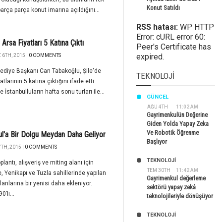
Konut Satıldı
parça parça konut imarına açıldığını...
RSS hatası:
WP HTTP
Error: cURL error 60:
 Arsa Fiyatları 5 Katına Çıktı
Peer's Certificate has
expired.
6TH, 2015 |
0 COMMENTS
lediye Başkanı Can Tabakoğlu, Şile'de
TEKNOLOJI
atlarının 5 katına çıktığını ifade etti.
e İstanbulluların hafta sonu turları ile...
GÜNCEL
AĞU 4TH
11:02 AM
Gayrimenkulün Değerine
Giden Yolda Yapay Zeka
Ve Robotik Öğrenme
ul'a Bir Dolgu Meydan Daha Geliyor
Başlıyor
TH, 2015 |
0 COMMENTS
TEKNOLOJİ
plantı, alışveriş ve miting alanı için
TEM 30TH
11:42 AM
, Yenikapı ve Tuzla sahillerinde yapılan
Gayrimenkul değerleme
lanlarına bir yenisi daha ekleniyor.
sektörü yapay zekâ
0’lı...
teknolojileriyle dönüşüyor
TEKNOLOJİ