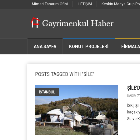
Mimari Tasarım Ofisi
İLETİŞİM
Keskin Medya Grup Por
ANA SAYFA
KONUT PROJELERİ
FIRMAL
POSTS TAGGED WITH "ŞILE"
ŞİLE’
İSTANBUL
KASIM 7T
İSKİ, Ş
kaçak y
Su ve K