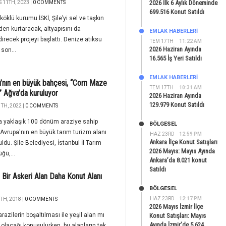
2026 İlk 6 Aylık Döneminde
 11TH, 2023 |
0 COMMENTS
699.516 Konut Satıldı
 köklü kurumu İSKİ, Şile’yi sel ve taşkın
den kurtaracak, altyapısını da
EMLAK HABERLERI
irecek projeyi başlattı. Denize atıksu
TEM 17TH
11:22 AM
2026 Haziran Ayında
 son...
16.565 İş Yeri Satıldı
EMLAK HABERLERI
’nın en büyük bahçesi, “Corn Maze
TEM 17TH
10:31 AM
 Ağva’da kuruluyor
2026 Haziran Ayında
129.979 Konut Satıldı
TH, 2022 |
0 COMMENTS
a yaklaşık 100 dönüm araziye sahip
BÖLGESEL
Avrupa'nın en büyük tarım turizm alanı
HAZ 23RD
12:59 PM
Ankara İlçe Konut Satışları
uldu. Şile Belediyesi, İstanbul İl Tarım
2026 Mayıs: Mayıs Ayında
ğü,...
Ankara’da 8.021 konut
Satıldı
e Bir Askeri Alan Daha Konut Alanı
BÖLGESEL
HAZ 23RD
12:17 PM
TH, 2018 |
0 COMMENTS
2026 Mayıs İzmir İlçe
arazilerin boşaltılması ile yeşil alan mı
Konut Satışları: Mayıs
Ayında İzmir’de 5.624
 olacağı konuşulurken, bu alanların tek