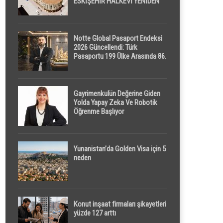
ESKİŞEHİR HALKEVİ YENİDEN
HAYAT BULUYOR
Notte Global Pasaport Endeksi
2026 Güncellendi: Türk
Pasaportu 199 Ülke Arasında 86.
Sırada
Gayrimenkulün Değerine Giden
Yolda Yapay Zeka Ve Robotik
Öğrenme Başlıyor
Yunanistan’da Golden Visa için 5
neden
Konut inşaat firmaları şikayetleri
yüzde 127 arttı