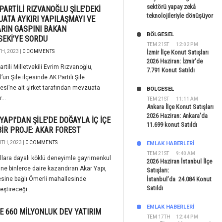
sektörü yapay zekâ
PARTİLİ RIZVANOĞLU ŞİLE’DEKİ
teknolojileriyle dönüşüyor
ATA AYKIRI YAPILAŞMAYI VE
ARIN GASPINI BAKAN
BÖLGESEL
EKİ’YE SORDU
TEM 21ST
12:02 PM
H, 2023 |
0 COMMENTS
İzmir İlçe Konut Satışları
2026 Haziran: İzmir’de
rtili Milletvekili Evrim Rızvanoğlu,
7.791 Konut Satıldı
’un Şile ilçesinde AK Partili Şile
esi’ne ait şirket tarafından mevzuata
BÖLGESEL
...
TEM 21ST
11:11 AM
Ankara İlçe Konut Satışları
2026 Haziran: Ankara’da
YAPI'DAN ŞİLE'DE DOĞAYLA İÇ İÇE
11.699 konut Satıldı
BİR PROJE: AKAR FOREST
TH, 2023 |
0 COMMENTS
EMLAK HABERLERI
TEM 21ST
9:40 AM
llara dayalı köklü deneyimle gayrimenkul
2026 Haziran İstanbul İlçe
ne binlerce daire kazandıran Akar Yapı,
Satışları:
çesine bağlı Ömerli mahallesinde
İstanbul’da 24.084 Konut
Satıldı
eştireceği...
EMLAK HABERLERI
YE 660 MİLYONLUK DEV YATIRIM
TEM 17TH
12:44 PM