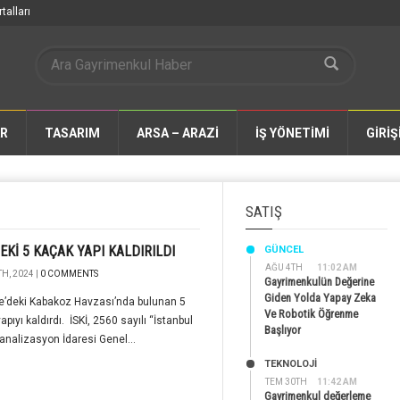
talları
AR
TASARIM
ARSA – ARAZİ
İŞ YÖNETİMİ
GİRİŞ
SATIŞ
DEKİ 5 KAÇAK YAPI KALDIRILDI
GÜNCEL
AĞU 4TH
11:02 AM
H, 2024 |
0 COMMENTS
Gayrimenkulün Değerine
Giden Yolda Yapay Zeka
ile’deki Kabakoz Havzası’nda bulunan 5
Ve Robotik Öğrenme
apıyı kaldırdı. İSKİ, 2560 sayılı “İstanbul
Başlıyor
analizasyon İdaresi Genel...
TEKNOLOJİ
TEM 30TH
11:42 AM
Gayrimenkul değerleme