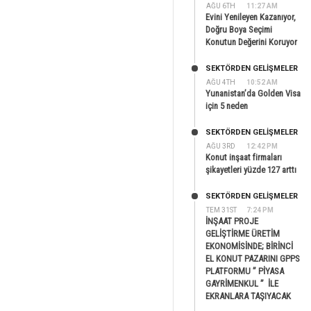
AĞU 6TH
11:27 AM
Evini Yenileyen Kazanıyor,
Doğru Boya Seçimi
Konutun Değerini Koruyor
SEKTÖRDEN GELIŞMELER
AĞU 4TH
10:52 AM
Yunanistan’da Golden Visa
için 5 neden
SEKTÖRDEN GELIŞMELER
AĞU 3RD
12:42 PM
Konut inşaat firmaları
şikayetleri yüzde 127 arttı
SEKTÖRDEN GELIŞMELER
TEM 31ST
7:24 PM
İNŞAAT PROJE
GELİŞTİRME ÜRETİM
EKONOMİSİNDE; BİRİNCİ
EL KONUT PAZARINI GPPS
PLATFORMU ” PİYASA
GAYRİMENKUL ” İLE
EKRANLARA TAŞIYACAK