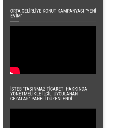
ORTA GELIRLIYE KONUT KAMPANYASI “YENI
EVIM”
İSTEB “TAŞINMAZ TICARETI HAKKINDA
YÖNETMELIKLE İLGILI UYGULANAN
CEZALAR” PANELI DÜZENLENDI