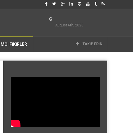
August 6th, 2026
İMCİ FİKİRLER
TAKIP EDIN