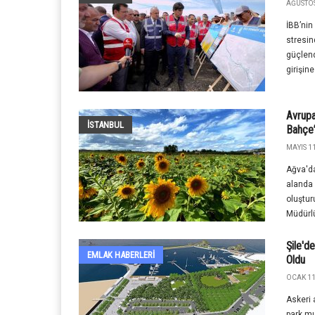
AĞUSTOS
İBB’nin
stresin
güçlend
girişine
Avrupa
İSTANBUL
Bahçe”
MAYIS 11
Ağva'd
alanda 
oluştur
Müdürlü
Şile'd
EMLAK HABERLERI
Oldu
OCAK 11
Askeri 
park mı