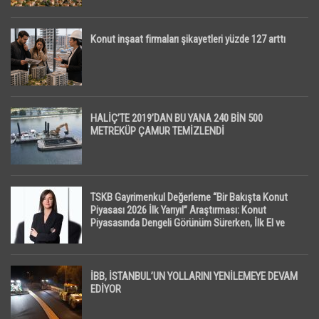
Konut inşaat firmaları şikayetleri yüzde 127 arttı
HALİÇ’TE 2019’DAN BU YANA 240 BİN 500
METREKÜP ÇAMUR TEMİZLENDİ
TSKB Gayrimenkul Değerleme “Bir Bakışta Konut
Piyasası 2026 İlk Yarıyıl” Araştırması: Konut
Piyasasında Dengeli Görünüm Sürerken, İlk El ve
İpotekli Satışlarda Sınırlı Toparlanma Dikkat Çekti
İBB, İSTANBUL’UN YOLLARINI YENİLEMEYE DEVAM
EDİYOR