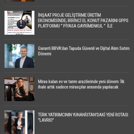
İNŞAAT PROJE GELİŞTİRME ÜRETİM
EKONOMİSİNDE; BİRİNCİ EL KONUT PAZARINI GPPS
PLATFORMU ” PİYASA GAYRİMENKUL ” İLE
EKRANLARA TAŞIYACAK
Garanti BBVA’dan Tapuda Güvenli ve Dijital Alım Satım
Dönemi
Miras kalan ev ve tarım arazilerinde yeni dönem: İlk
ihale artık sadece mirasçılar arasında yapılacak
TÜRK YATIRIMCININ YUNANİSTAN’DAKİ YENİ ROTASI
“LAVRIO”