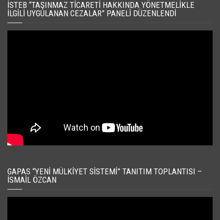
İSTEB “TAŞINMAZ TICARETI HAKKINDA YÖNETMELIKLE
İLGILI UYGULANAN CEZALAR” PANELI DÜZENLENDI
GAPAS “YENI MÜLKIYET SISTEMI” TANITIM TOPLANTISI –
İSMAIL ÖZCAN