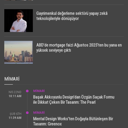
Gayrimenkul değerleme sektörü yapay zekâ
teknolojileriyle dönüşüyor
ABD’de mortgage faizi Ağustos 2025’ten bu yana en
yüksek seviyeye çıktı
MIMARI
MİMARİ
NIS 22ND
10:11 AM
Başak Akkoyunlu Design’dan Özgün Saçak Formu
ile Dikkat Çeken Bir Tasarım: The Pearl
MİMARİ
ŞUB 6TH
11:39 AM
Mental Design Works’ten Doğayla Bütünleşen Bir
Tasarım: Greenox