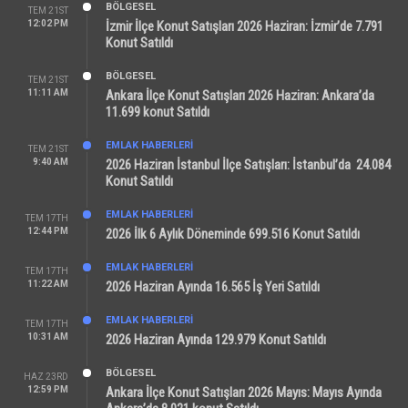
BÖLGESEL
TEM 21ST
12:02 PM
İzmir İlçe Konut Satışları 2026 Haziran: İzmir’de 7.791
Konut Satıldı
BÖLGESEL
TEM 21ST
11:11 AM
Ankara İlçe Konut Satışları 2026 Haziran: Ankara’da
11.699 konut Satıldı
EMLAK HABERLERI
TEM 21ST
9:40 AM
2026 Haziran İstanbul İlçe Satışları: İstanbul’da 24.084
Konut Satıldı
EMLAK HABERLERI
TEM 17TH
12:44 PM
2026 İlk 6 Aylık Döneminde 699.516 Konut Satıldı
EMLAK HABERLERI
TEM 17TH
11:22 AM
2026 Haziran Ayında 16.565 İş Yeri Satıldı
EMLAK HABERLERI
TEM 17TH
10:31 AM
2026 Haziran Ayında 129.979 Konut Satıldı
BÖLGESEL
HAZ 23RD
12:59 PM
Ankara İlçe Konut Satışları 2026 Mayıs: Mayıs Ayında