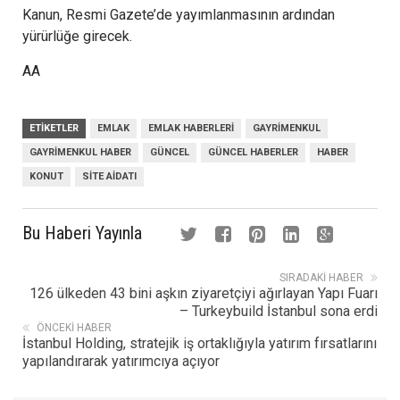
Kanun, Resmi Gazete’de yayımlanmasının ardından
yürürlüğe girecek.
AA
ETIKETLER
EMLAK
EMLAK HABERLERI
GAYRIMENKUL
GAYRIMENKUL HABER
GÜNCEL
GÜNCEL HABERLER
HABER
KONUT
SITE AIDATI
Bu Haberi Yayınla
SIRADAKI HABER
126 ülkeden 43 bini aşkın ziyaretçiyi ağırlayan Yapı Fuarı
– Turkeybuild İstanbul sona erdi
ÖNCEKI HABER
İstanbul Holding, stratejik iş ortaklığıyla yatırım fırsatlarını
yapılandırarak yatırımcıya açıyor