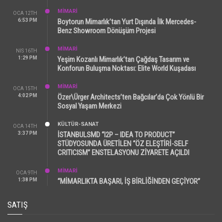
MİMARİ
OCA 12TH
6:53 PM
Boytorun Mimarlık’tan Yurt Dışında İlk Mercedes-
Benz Showroom Dönüşüm Projesi
MİMARİ
NIS 16TH
1:29 PM
Yeşim Kozanlı Mimarlık’tan Çağdaş Tasarım ve
Konforun Buluşma Noktası: Elite World Kuşadası
MİMARİ
OCA 15TH
4:02 PM
Özer\Ürger Architects’ten Bağcılar’da Çok Yönlü Bir
Sosyal Yaşam Merkezi
KÜLTÜR-SANAT
OCA 14TH
3:37 PM
İSTANBULSMD “I2P – IDEA TO PRODUCT”
STÜDYOSUNDA ÜRETİLEN “ÖZ ELEŞTİRİ-SELF
CRITICISM” ENSTELASYONU ZİYARETE AÇILDI
MİMARİ
OCA 9TH
1:38 PM
“MİMARLIKTA BAŞARI, İŞ BİRLİĞİNDEN GEÇİYOR”
SATIŞ