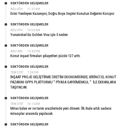
SEKTÖRDEN GELIŞMELER
AĞU 6TH
11:27 AM
Evini Yenileyen Kazanıyor, Doğru Boya Seçimi Konutun Değerini Koruyor
SEKTÖRDEN GELIŞMELER
AĞU 4TH
10:52 AM
Yunanistan’da Golden Visa için 5 neden
SEKTÖRDEN GELIŞMELER
AĞU 3RD
12:42 PM
Konut inşaat firmaları şikayetleri yüzde 127 arttı
SEKTÖRDEN GELIŞMELER
TEM 31ST
7:24 PM
İNŞAAT PROJE GELİŞTİRME ÜRETİM EKONOMİSİNDE; BİRİNCİ EL KONUT
PAZARINI GPPS PLATFORMU ” PİYASA GAYRİMENKUL ” İLE EKRANLARA
TAŞIYACAK
SEKTÖRDEN GELIŞMELER
TEM 31ST
10:12 AM
Miras kalan ev ve tarım arazilerinde yeni dönem: İlk ihale artık sadece
mirasçılar arasında yapılacak
SEKTÖRDEN GELIŞMELER