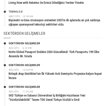
Living Now with Netatmo ile Evinizi Dilediğiniz Yerden Yönetin
TEKNOLOJİ
MAY 15TH
10:40 AM
Biyometri ve bina otomasyon sistemleri 2025’in ilk aylarında en çok saldırıya
uğrayan operasyonel teknoloji sektörleri oldu
SEKTÖRDEN GELIŞMELER
SEKTÖRDEN GELIŞMELER
AĞU 6TH
6:15 PM
Notte Global Pasaport Endeksi 2026 Güncellendi: Türk Pasaportu 199 Ülke
Arasında 86. Sırada
SEKTÖRDEN GELIŞMELER
AĞU 6TH
12:34 PM
Birleşik Arap Emirlikleri’nin İlk Yüksek Hızlı Demiryolu Projesine Kalyon İnşaat
İmzası
SEKTÖRDEN GELIŞMELER
AĞU 6TH
11:30 AM
SKD Türkiye ve Sabancı Üniversitesi İş Birliğiyle Hazırlanan Yeni
“Sürdürülebilirlik” Tanımı TDK Genel Türkçe Sözlük’e Girdi