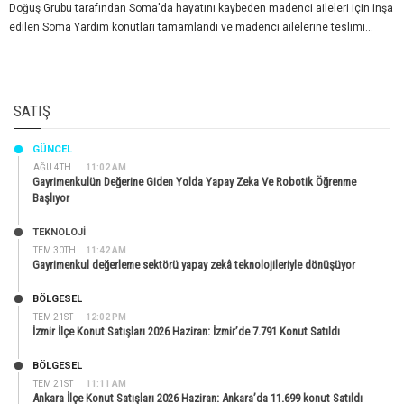
Doğuş Grubu tarafından Soma'da hayatını kaybeden madenci aileleri için inşa
edilen Soma Yardım konutları tamamlandı ve madenci ailelerine teslimi...
SATIŞ
GÜNCEL
AĞU 4TH
11:02 AM
Gayrimenkulün Değerine Giden Yolda Yapay Zeka Ve Robotik Öğrenme
Başlıyor
TEKNOLOJİ
TEM 30TH
11:42 AM
Gayrimenkul değerleme sektörü yapay zekâ teknolojileriyle dönüşüyor
BÖLGESEL
TEM 21ST
12:02 PM
İzmir İlçe Konut Satışları 2026 Haziran: İzmir’de 7.791 Konut Satıldı
BÖLGESEL
TEM 21ST
11:11 AM
Ankara İlçe Konut Satışları 2026 Haziran: Ankara’da 11.699 konut Satıldı