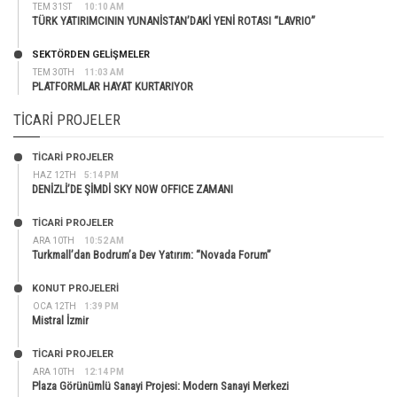
TEM 31ST
10:10 AM
TÜRK YATIRIMCININ YUNANİSTAN’DAKİ YENİ ROTASI “LAVRIO”
SEKTÖRDEN GELIŞMELER
TEM 30TH
11:03 AM
PLATFORMLAR HAYAT KURTARIYOR
TICARI PROJELER
TİCARİ PROJELER
HAZ 12TH
5:14 PM
DENİZLİ’DE ŞİMDİ SKY NOW OFFICE ZAMANI
TİCARİ PROJELER
ARA 10TH
10:52 AM
Turkmall’dan Bodrum’a Dev Yatırım: “Novada Forum”
KONUT PROJELERI
OCA 12TH
1:39 PM
Mistral İzmir
TİCARİ PROJELER
ARA 10TH
12:14 PM
Plaza Görünümlü Sanayi Projesi: Modern Sanayi Merkezi