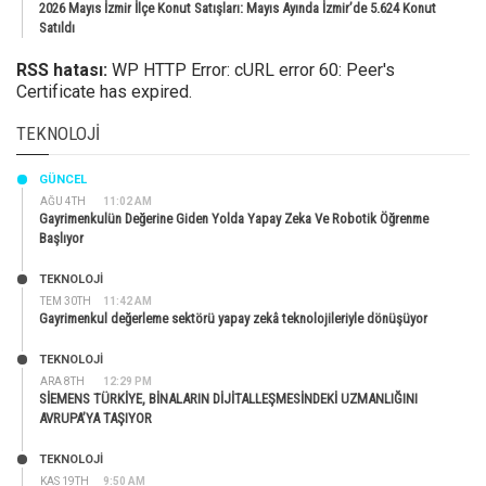
2026 Mayıs İzmir İlçe Konut Satışları: Mayıs Ayında İzmir’de 5.624 Konut
Satıldı
RSS hatası:
WP HTTP Error: cURL error 60: Peer's
Certificate has expired.
TEKNOLOJI
GÜNCEL
AĞU 4TH
11:02 AM
Gayrimenkulün Değerine Giden Yolda Yapay Zeka Ve Robotik Öğrenme
Başlıyor
TEKNOLOJİ
TEM 30TH
11:42 AM
Gayrimenkul değerleme sektörü yapay zekâ teknolojileriyle dönüşüyor
TEKNOLOJİ
ARA 8TH
12:29 PM
SİEMENS TÜRKİYE, BİNALARIN DİJİTALLEŞMESİNDEKİ UZMANLIĞINI
AVRUPA’YA TAŞIYOR
TEKNOLOJİ
KAS 19TH
9:50 AM