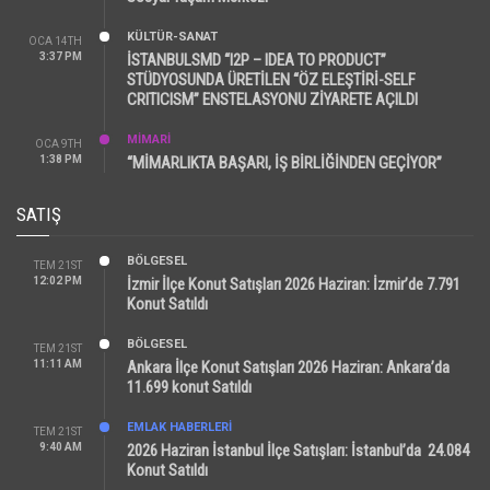
KÜLTÜR-SANAT
OCA 14TH
3:37 PM
İSTANBULSMD “I2P – IDEA TO PRODUCT”
STÜDYOSUNDA ÜRETİLEN “ÖZ ELEŞTİRİ-SELF
CRITICISM” ENSTELASYONU ZİYARETE AÇILDI
MİMARİ
OCA 9TH
1:38 PM
“MİMARLIKTA BAŞARI, İŞ BİRLİĞİNDEN GEÇİYOR”
SATIŞ
BÖLGESEL
TEM 21ST
12:02 PM
İzmir İlçe Konut Satışları 2026 Haziran: İzmir’de 7.791
Konut Satıldı
BÖLGESEL
TEM 21ST
11:11 AM
Ankara İlçe Konut Satışları 2026 Haziran: Ankara’da
11.699 konut Satıldı
EMLAK HABERLERI
TEM 21ST
9:40 AM
2026 Haziran İstanbul İlçe Satışları: İstanbul’da 24.084
Konut Satıldı