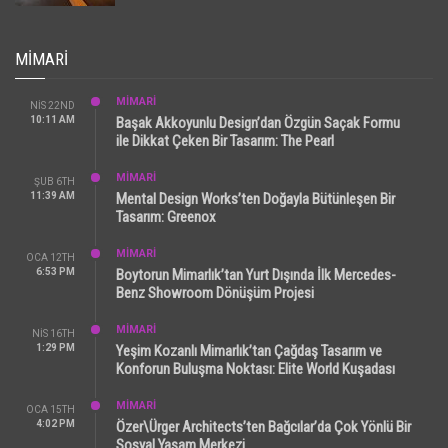
MIMARI
MİMARİ
NIS 22ND
10:11 AM
Başak Akkoyunlu Design’dan Özgün Saçak Formu
ile Dikkat Çeken Bir Tasarım: The Pearl
MİMARİ
ŞUB 6TH
11:39 AM
Mental Design Works’ten Doğayla Bütünleşen Bir
Tasarım: Greenox
MİMARİ
OCA 12TH
6:53 PM
Boytorun Mimarlık’tan Yurt Dışında İlk Mercedes-
Benz Showroom Dönüşüm Projesi
MİMARİ
NIS 16TH
1:29 PM
Yeşim Kozanlı Mimarlık’tan Çağdaş Tasarım ve
Konforun Buluşma Noktası: Elite World Kuşadası
MİMARİ
OCA 15TH
4:02 PM
Özer\Ürger Architects’ten Bağcılar’da Çok Yönlü Bir
Sosyal Yaşam Merkezi