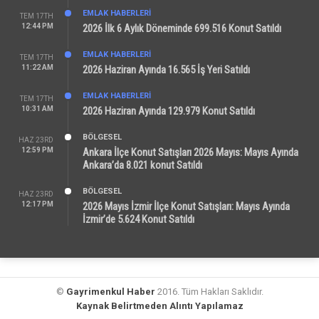
EMLAK HABERLERI
TEM 17TH
12:44 PM
2026 İlk 6 Aylık Döneminde 699.516 Konut Satıldı
EMLAK HABERLERI
TEM 17TH
11:22 AM
2026 Haziran Ayında 16.565 İş Yeri Satıldı
EMLAK HABERLERI
TEM 17TH
10:31 AM
2026 Haziran Ayında 129.979 Konut Satıldı
BÖLGESEL
HAZ 23RD
12:59 PM
Ankara İlçe Konut Satışları 2026 Mayıs: Mayıs Ayında
Ankara’da 8.021 konut Satıldı
BÖLGESEL
HAZ 23RD
12:17 PM
2026 Mayıs İzmir İlçe Konut Satışları: Mayıs Ayında
İzmir’de 5.624 Konut Satıldı
©
Gayrimenkul Haber
2016. Tüm Hakları Saklıdır.
Kaynak Belirtmeden Alıntı Yapılamaz