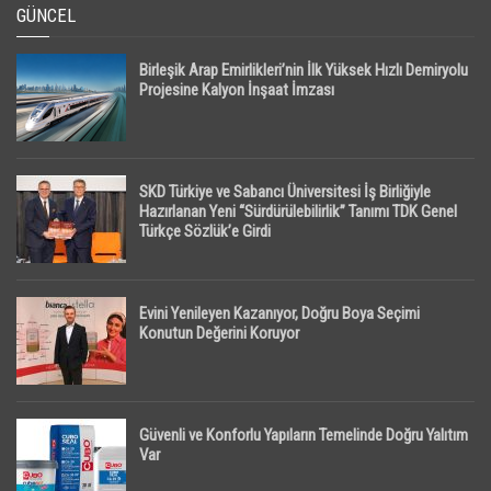
GÜNCEL
Birleşik Arap Emirlikleri’nin İlk Yüksek Hızlı Demiryolu
Projesine Kalyon İnşaat İmzası
SKD Türkiye ve Sabancı Üniversitesi İş Birliğiyle
Hazırlanan Yeni “Sürdürülebilirlik” Tanımı TDK Genel
Türkçe Sözlük’e Girdi
Evini Yenileyen Kazanıyor, Doğru Boya Seçimi
Konutun Değerini Koruyor
Güvenli ve Konforlu Yapıların Temelinde Doğru Yalıtım
Var