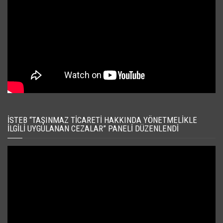
İSTEB “TAŞINMAZ TICARETI HAKKINDA YÖNETMELIKLE
İLGILI UYGULANAN CEZALAR” PANELI DÜZENLENDI