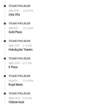
TİCARİ PROJELER
KAS 29TH
12:23 PM
Usta Ofis
TİCARİ PROJELER
KAS 6TH
10:12 AM
Gold Plaza
TİCARİ PROJELER
MAY 31ST
3:10 PM
Hukukçular Towers
TİCARİ PROJELER
MAY 25TH
5:51 PM
K Plaza
TİCARİ PROJELER
NIS 8TH
12:34 PM
Royal Marin
TİCARİ PROJELER
MAR 16TH
3:30 PM
Yıldırım Kule