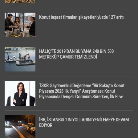
Konut inşaat firmaları şikayetleri yüzde 127 arttı
HALİÇ’TE 2019’DAN BU YANA 240 BİN 500
METREKÜP ÇAMUR TEMİZLENDİ
TSKB Gayrimenkul Değerleme “Bir Bakışta Konut
Piyasası 2026 İlk Yarıyıl” Araştırması: Konut
Piyasasında Dengeli Görünüm Sürerken, İlk El ve
İpotekli Satışlarda Sınırlı Toparlanma Dikkat Çekti
İBB, İSTANBUL’UN YOLLARINI YENİLEMEYE DEVAM
EDİYOR