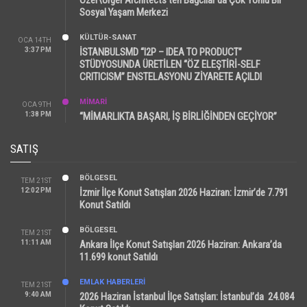
Sosyal Yaşam Merkezi
KÜLTÜR-SANAT
OCA 14TH
3:37 PM
İSTANBULSMD “I2P – IDEA TO PRODUCT”
STÜDYOSUNDA ÜRETİLEN “ÖZ ELEŞTİRİ-SELF
CRITICISM” ENSTELASYONU ZİYARETE AÇILDI
MİMARİ
OCA 9TH
1:38 PM
“MİMARLIKTA BAŞARI, İŞ BİRLİĞİNDEN GEÇİYOR”
SATIŞ
BÖLGESEL
TEM 21ST
12:02 PM
İzmir İlçe Konut Satışları 2026 Haziran: İzmir’de 7.791
Konut Satıldı
BÖLGESEL
TEM 21ST
11:11 AM
Ankara İlçe Konut Satışları 2026 Haziran: Ankara’da
11.699 konut Satıldı
EMLAK HABERLERI
TEM 21ST
9:40 AM
2026 Haziran İstanbul İlçe Satışları: İstanbul’da 24.084