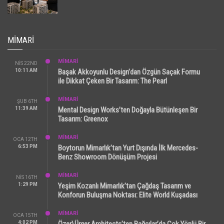
MIMARI
MİMARİ
NIS 22ND
10:11 AM
Başak Akkoyunlu Design’dan Özgün Saçak Formu
ile Dikkat Çeken Bir Tasarım: The Pearl
MİMARİ
ŞUB 6TH
11:39 AM
Mental Design Works’ten Doğayla Bütünleşen Bir
Tasarım: Greenox
MİMARİ
OCA 12TH
6:53 PM
Boytorun Mimarlık’tan Yurt Dışında İlk Mercedes-
Benz Showroom Dönüşüm Projesi
MİMARİ
NIS 16TH
1:29 PM
Yeşim Kozanlı Mimarlık’tan Çağdaş Tasarım ve
Konforun Buluşma Noktası: Elite World Kuşadası
MİMARİ
OCA 15TH
4:02 PM
Özer\Ürger Architects’ten Bağcılar’da Çok Yönlü Bir