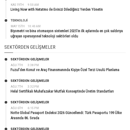
KAS 19TH
9:50 AM
Living Now with Netatmo ile Evinizi Dilediğiniz Yerden Yönetin
TEKNOLOJİ
MAY 15TH
10:40 AM
Biyometri ve bina otomasyon sistemleri 2025’in ilk aylarında en çok saldırıya
uğrayan operasyonel teknoloji sektörleri oldu
SEKTÖRDEN GELIŞMELER
SEKTÖRDEN GELIŞMELER
AĞU 7TH
3:38 PM
Fuzul’den Konut ve Araç Finansmanında Kişiye Özel Terzi Usulü Planlama
SEKTÖRDEN GELIŞMELER
AĞU 7TH
3:32 PM
Helal Sertifikalı Muhafazakar Mutfak Konseptinde Üretim Standartları
SEKTÖRDEN GELIŞMELER
AĞU 6TH
6:15 PM
Notte Global Pasaport Endeksi 2026 Güncellendi: Türk Pasaportu 199 Ülke
Arasında 86. Sırada
SEKTÖRDEN GELIŞMELER