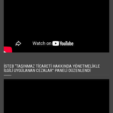
İSTEB “TAŞINMAZ TICARETI HAKKINDA YÖNETMELIKLE
İLGILI UYGULANAN CEZALAR” PANELI DÜZENLENDI