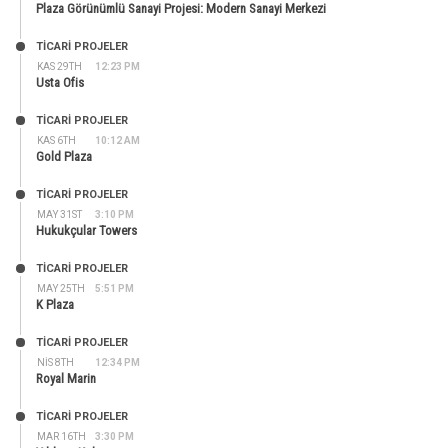
Plaza Görünümlü Sanayi Projesi: Modern Sanayi Merkezi
TİCARİ PROJELER
KAS 29TH
12:23 PM
Usta Ofis
TİCARİ PROJELER
KAS 6TH
10:12 AM
Gold Plaza
TİCARİ PROJELER
MAY 31ST
3:10 PM
Hukukçular Towers
TİCARİ PROJELER
MAY 25TH
5:51 PM
K Plaza
TİCARİ PROJELER
NIS 8TH
12:34 PM
Royal Marin
TİCARİ PROJELER
MAR 16TH
3:30 PM