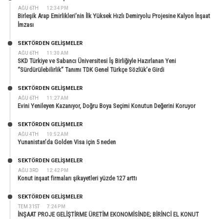
AĞU 6TH
12:34 PM
Birleşik Arap Emirlikleri’nin İlk Yüksek Hızlı Demiryolu Projesine Kalyon İnşaat
İmzası
SEKTÖRDEN GELIŞMELER
AĞU 6TH
11:30 AM
SKD Türkiye ve Sabancı Üniversitesi İş Birliğiyle Hazırlanan Yeni
“Sürdürülebilirlik” Tanımı TDK Genel Türkçe Sözlük’e Girdi
SEKTÖRDEN GELIŞMELER
AĞU 6TH
11:27 AM
Evini Yenileyen Kazanıyor, Doğru Boya Seçimi Konutun Değerini Koruyor
SEKTÖRDEN GELIŞMELER
AĞU 4TH
10:52 AM
Yunanistan’da Golden Visa için 5 neden
SEKTÖRDEN GELIŞMELER
AĞU 3RD
12:42 PM
Konut inşaat firmaları şikayetleri yüzde 127 arttı
SEKTÖRDEN GELIŞMELER
TEM 31ST
7:24 PM
İNŞAAT PROJE GELİŞTİRME ÜRETİM EKONOMİSİNDE; BİRİNCİ EL KONUT