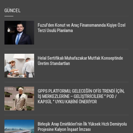
GÜNCEL
Fuzul’den Konut ve Araç Finansmanında Kişiye Özel
Terzi Usulü Planlama
Helal Sertifikalı Muhafazakar Mutfak Konseptinde
Üretim Standartları
GPPS PLATFORMU; GELECEĞİN OFİS TRENDİ İÇİN,
İŞ MERKEZLERİNE – GELİŞTİRİCİLERE ” POD /
KAPSÜL ” UYKU KABİNİ ÖNERİYOR
Birleşik Arap Emirlikleri’nin İlk Yüksek Hızlı Demiryolu
Projesine Kalyon İnşaat İmzası