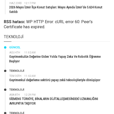
HAZ 23RD
12:17 PM
2026 Mayıs İzmir İlçe Konut Satışları: Mayıs Ayında İzmir’de 5.624 Konut
Satıldı
RSS hatası:
WP HTTP Error: cURL error 60: Peer's
Certificate has expired.
TEKNOLOJI
GÜNCEL
AĞU 4TH
11:02 AM
Gayrimenkulün Değerine Giden Yolda Yapay Zeka Ve Robotik Öğrenme
Başlıyor
TEKNOLOJİ
TEM 30TH
11:42 AM
Gayrimenkul değerleme sektörü yapay zekâ teknolojileriyle dönüşüyor
TEKNOLOJİ
ARA 8TH
12:29 PM
SİEMENS TÜRKİYE, BİNALARIN DİJİTALLEŞMESİNDEKİ UZMANLIĞINI
AVRUPA’YA TAŞIYOR
TEKNOLOJİ