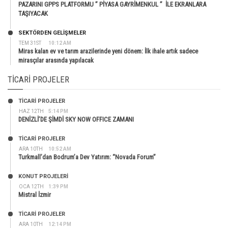
PAZARINI GPPS PLATFORMU ” PİYASA GAYRİMENKUL ” İLE EKRANLARA
TAŞIYACAK
SEKTÖRDEN GELIŞMELER
TEM 31ST
10:12 AM
Miras kalan ev ve tarım arazilerinde yeni dönem: İlk ihale artık sadece
mirasçılar arasında yapılacak
TICARI PROJELER
TİCARİ PROJELER
HAZ 12TH
5:14 PM
DENİZLİ’DE ŞİMDİ SKY NOW OFFICE ZAMANI
TİCARİ PROJELER
ARA 10TH
10:52 AM
Turkmall’dan Bodrum’a Dev Yatırım: “Novada Forum”
KONUT PROJELERI
OCA 12TH
1:39 PM
Mistral İzmir
TİCARİ PROJELER
ARA 10TH
12:14 PM