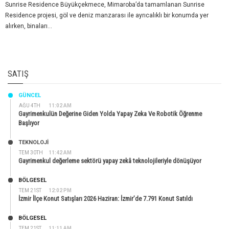
Sunrise Residence Büyükçekmece, Mimaroba’da tamamlanan Sunrise
Residence projesi, göl ve deniz manzarası ile ayrıcalıklı bir konumda yer
alırken, binaları...
SATIŞ
GÜNCEL
AĞU 4TH
11:02 AM
Gayrimenkulün Değerine Giden Yolda Yapay Zeka Ve Robotik Öğrenme
Başlıyor
TEKNOLOJİ
TEM 30TH
11:42 AM
Gayrimenkul değerleme sektörü yapay zekâ teknolojileriyle dönüşüyor
BÖLGESEL
TEM 21ST
12:02 PM
İzmir İlçe Konut Satışları 2026 Haziran: İzmir’de 7.791 Konut Satıldı
BÖLGESEL
TEM 21ST
11:11 AM