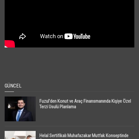
GÜNCEL
Fuzul’den Konut ve Araç Finansmanında Kişiye Özel
Terzi Usulü Planlama
Helal Sertifikalı Muhafazakar Mutfak Konseptinde