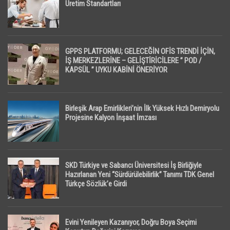
Üretim Standartları
GPPS PLATFORMU; GELECEĞİN OFİS TRENDİ İÇİN,
İŞ MERKEZLERİNE – GELİŞTİRİCİLERE ” POD /
KAPSÜL ” UYKU KABİNİ ÖNERİYOR
Birleşik Arap Emirlikleri’nin İlk Yüksek Hızlı Demiryolu
Projesine Kalyon İnşaat İmzası
SKD Türkiye ve Sabancı Üniversitesi İş Birliğiyle
Hazırlanan Yeni “Sürdürülebilirlik” Tanımı TDK Genel
Türkçe Sözlük’e Girdi
Evini Yenileyen Kazanıyor, Doğru Boya Seçimi