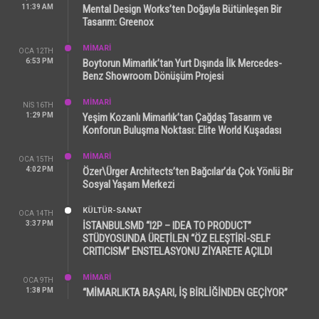
11:39 AM
Mental Design Works’ten Doğayla Bütünleşen Bir
Tasarım: Greenox
MİMARİ
OCA 12TH
6:53 PM
Boytorun Mimarlık’tan Yurt Dışında İlk Mercedes-
Benz Showroom Dönüşüm Projesi
MİMARİ
NIS 16TH
1:29 PM
Yeşim Kozanlı Mimarlık’tan Çağdaş Tasarım ve
Konforun Buluşma Noktası: Elite World Kuşadası
MİMARİ
OCA 15TH
4:02 PM
Özer\Ürger Architects’ten Bağcılar’da Çok Yönlü Bir
Sosyal Yaşam Merkezi
KÜLTÜR-SANAT
OCA 14TH
3:37 PM
İSTANBULSMD “I2P – IDEA TO PRODUCT”
STÜDYOSUNDA ÜRETİLEN “ÖZ ELEŞTİRİ-SELF
CRITICISM” ENSTELASYONU ZİYARETE AÇILDI
MİMARİ
OCA 9TH
1:38 PM
“MİMARLIKTA BAŞARI, İŞ BİRLİĞİNDEN GEÇİYOR”