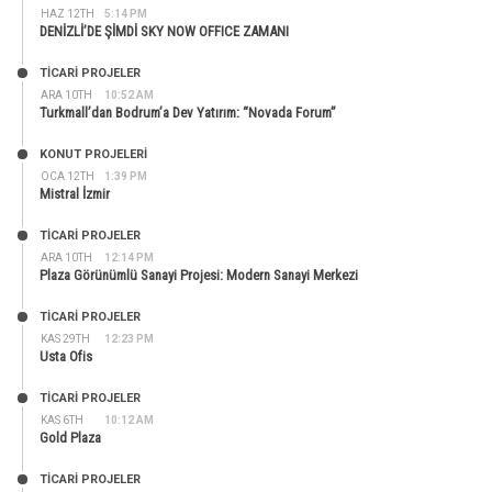
HAZ 12TH
5:14 PM
DENİZLİ’DE ŞİMDİ SKY NOW OFFICE ZAMANI
TİCARİ PROJELER
ARA 10TH
10:52 AM
Turkmall’dan Bodrum’a Dev Yatırım: “Novada Forum”
KONUT PROJELERI
OCA 12TH
1:39 PM
Mistral İzmir
TİCARİ PROJELER
ARA 10TH
12:14 PM
Plaza Görünümlü Sanayi Projesi: Modern Sanayi Merkezi
TİCARİ PROJELER
KAS 29TH
12:23 PM
Usta Ofis
TİCARİ PROJELER
KAS 6TH
10:12 AM
Gold Plaza
TİCARİ PROJELER