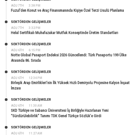
AĞU 7TH
3:38 PM
Fuzul’den Konut ve Araç Finansmanında Kişiye Özel Terzi Usulü Planlama
SEKTÖRDEN GELIŞMELER
AĞU 7TH
3:32 PM
Helal Sertifikalı Muhafazakar Mutfak Konseptinde Üretim Standartları
SEKTÖRDEN GELIŞMELER
AĞU 6TH
6:15 PM
Notte Global Pasaport Endeksi 2026 Güncellendi: Türk Pasaportu 199 Ülke
Arasında 86. Sırada
SEKTÖRDEN GELIŞMELER
AĞU 6TH
12:34 PM
Birleşik Arap Emirlikleri’nin İlk Yüksek Hızlı Demiryolu Projesine Kalyon İnşaat
İmzası
SEKTÖRDEN GELIŞMELER
AĞU 6TH
11:30 AM
SKD Türkiye ve Sabancı Üniversitesi İş Birliğiyle Hazırlanan Yeni
“Sürdürülebilirlik” Tanımı TDK Genel Türkçe Sözlük’e Girdi
SEKTÖRDEN GELIŞMELER
AĞU 6TH
11:27 AM