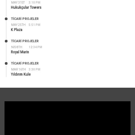
MAY 31ST
3:10 PM
Hukukçular Towers
TİCARİ PROJELER
MAY 25TH
5:51 PM
K Plaza
TİCARİ PROJELER
NIS 8TH
12:34 PM
Royal Marin
TİCARİ PROJELER
MAR 16TH
3:30 PM
Yıldırım Kule