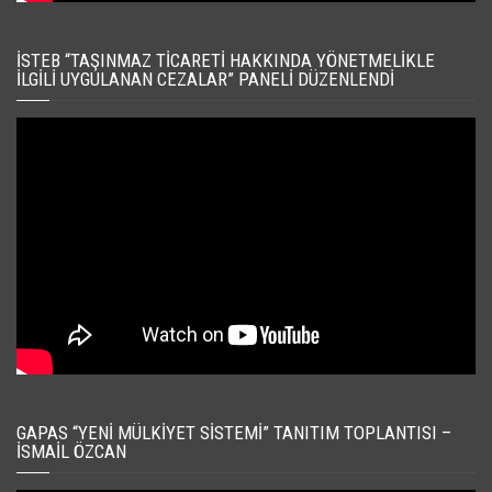
İSTEB “TAŞINMAZ TICARETI HAKKINDA YÖNETMELIKLE
İLGILI UYGULANAN CEZALAR” PANELI DÜZENLENDI
GAPAS “YENI MÜLKIYET SISTEMI” TANITIM TOPLANTISI –
İSMAIL ÖZCAN