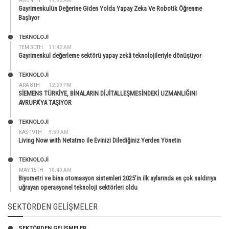
AĞU 4TH
11:02 AM
Gayrimenkulün Değerine Giden Yolda Yapay Zeka Ve Robotik Öğrenme
Başlıyor
TEKNOLOJİ
TEM 30TH
11:42 AM
Gayrimenkul değerleme sektörü yapay zekâ teknolojileriyle dönüşüyor
TEKNOLOJİ
ARA 8TH
12:29 PM
SİEMENS TÜRKİYE, BİNALARIN DİJİTALLEŞMESİNDEKİ UZMANLIĞINI
AVRUPA’YA TAŞIYOR
TEKNOLOJİ
KAS 19TH
9:50 AM
Living Now with Netatmo ile Evinizi Dilediğiniz Yerden Yönetin
TEKNOLOJİ
MAY 15TH
10:40 AM
Biyometri ve bina otomasyon sistemleri 2025’in ilk aylarında en çok saldırıya
uğrayan operasyonel teknoloji sektörleri oldu
SEKTÖRDEN GELIŞMELER
SEKTÖRDEN GELIŞMELER