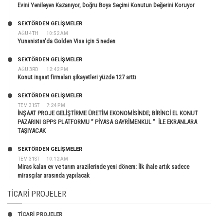
Evini Yenileyen Kazanıyor, Doğru Boya Seçimi Konutun Değerini Koruyor
SEKTÖRDEN GELIŞMELER
AĞU 4TH
10:52 AM
Yunanistan’da Golden Visa için 5 neden
SEKTÖRDEN GELIŞMELER
AĞU 3RD
12:42 PM
Konut inşaat firmaları şikayetleri yüzde 127 arttı
SEKTÖRDEN GELIŞMELER
TEM 31ST
7:24 PM
İNŞAAT PROJE GELİŞTİRME ÜRETİM EKONOMİSİNDE; BİRİNCİ EL KONUT
PAZARINI GPPS PLATFORMU ” PİYASA GAYRİMENKUL ” İLE EKRANLARA
TAŞIYACAK
SEKTÖRDEN GELIŞMELER
TEM 31ST
10:12 AM
Miras kalan ev ve tarım arazilerinde yeni dönem: İlk ihale artık sadece
mirasçılar arasında yapılacak
TICARI PROJELER
TİCARİ PROJELER