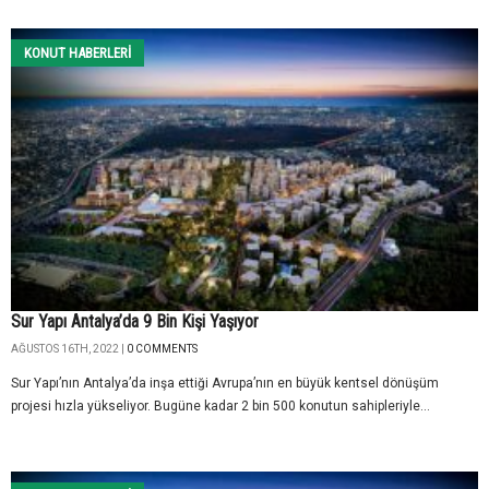
KONUT HABERLERI
Sur Yapı Antalya’da 9 Bin Kişi Yaşıyor
AĞUSTOS 16TH, 2022 |
0 COMMENTS
Sur Yapı’nın Antalya’da inşa ettiği Avrupa’nın en büyük kentsel dönüşüm
projesi hızla yükseliyor. Bugüne kadar 2 bin 500 konutun sahipleriyle...