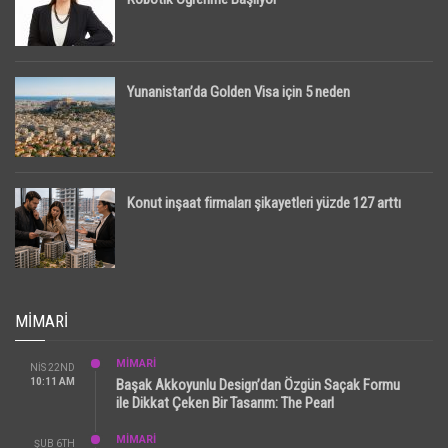
Yunanistan’da Golden Visa için 5 neden
Konut inşaat firmaları şikayetleri yüzde 127 arttı
MIMARI
MİMARİ
NIS 22ND
10:11 AM
Başak Akkoyunlu Design’dan Özgün Saçak Formu
ile Dikkat Çeken Bir Tasarım: The Pearl
MİMARİ
ŞUB 6TH