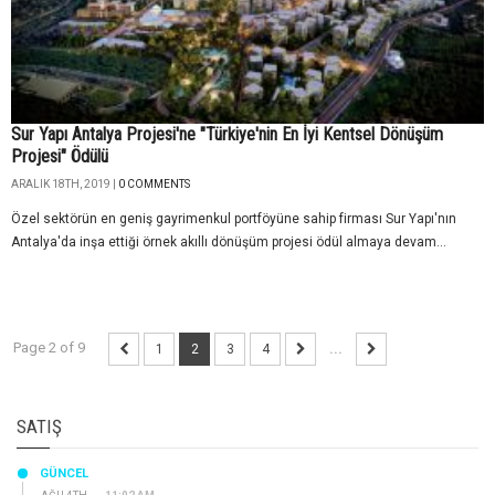
Sur Yapı Antalya Projesi'ne "Türkiye'nin En İyi Kentsel Dönüşüm
Projesi" Ödülü
ARALIK 18TH, 2019 |
0 COMMENTS
Özel sektörün en geniş gayrimenkul portföyüne sahip firması Sur Yapı'nın
Antalya'da inşa ettiği örnek akıllı dönüşüm projesi ödül almaya devam...
Page 2 of 9
1
2
3
4
...
SATIŞ
GÜNCEL