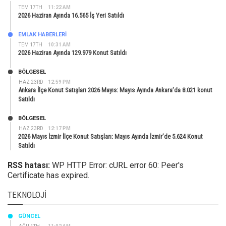
TEM 17TH
11:22 AM
2026 Haziran Ayında 16.565 İş Yeri Satıldı
EMLAK HABERLERI
TEM 17TH
10:31 AM
2026 Haziran Ayında 129.979 Konut Satıldı
BÖLGESEL
HAZ 23RD
12:59 PM
Ankara İlçe Konut Satışları 2026 Mayıs: Mayıs Ayında Ankara’da 8.021 konut
Satıldı
BÖLGESEL
HAZ 23RD
12:17 PM
2026 Mayıs İzmir İlçe Konut Satışları: Mayıs Ayında İzmir’de 5.624 Konut
Satıldı
RSS hatası:
WP HTTP Error: cURL error 60: Peer's
Certificate has expired.
TEKNOLOJI
GÜNCEL