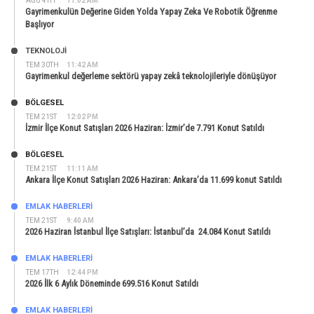
AĞU 4TH
11:02 AM
Gayrimenkulün Değerine Giden Yolda Yapay Zeka Ve Robotik Öğrenme
Başlıyor
TEKNOLOJİ
TEM 30TH
11:42 AM
Gayrimenkul değerleme sektörü yapay zekâ teknolojileriyle dönüşüyor
BÖLGESEL
TEM 21ST
12:02 PM
İzmir İlçe Konut Satışları 2026 Haziran: İzmir’de 7.791 Konut Satıldı
BÖLGESEL
TEM 21ST
11:11 AM
Ankara İlçe Konut Satışları 2026 Haziran: Ankara’da 11.699 konut Satıldı
EMLAK HABERLERI
TEM 21ST
9:40 AM
2026 Haziran İstanbul İlçe Satışları: İstanbul’da 24.084 Konut Satıldı
EMLAK HABERLERI
TEM 17TH
12:44 PM
2026 İlk 6 Aylık Döneminde 699.516 Konut Satıldı
EMLAK HABERLERI