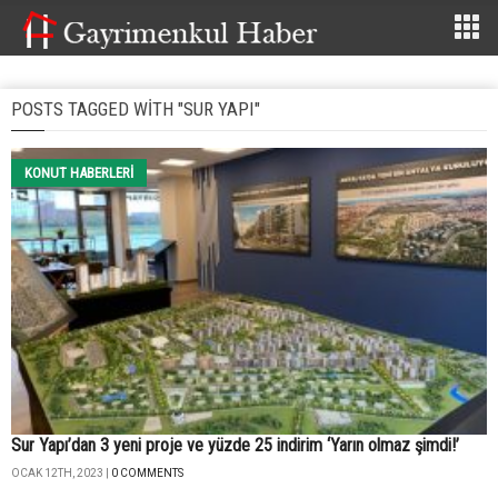
POSTS TAGGED WITH "SUR YAPI"
KONUT HABERLERI
Sur Yapı’dan 3 yeni proje ve yüzde 25 indirim ‘Yarın olmaz şimdi!’
OCAK 12TH, 2023 |
0 COMMENTS