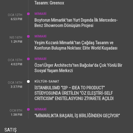
Tasarım: Greenox
MİMARİ
OCA 12TH
6:53 PM
Boytorun Mimarlık’tan Yurt Dışında İlk Mercedes-
Benz Showroom Dönüşüm Projesi
MİMARİ
NIS 16TH
1:29 PM
Yeşim Kozanlı Mimarlık’tan Çağdaş Tasarım ve
Konforun Buluşma Noktası: Elite World Kuşadası
MİMARİ
OCA 15TH
4:02 PM
Özer\Ürger Architects’ten Bağcılar’da Çok Yönlü Bir
Sosyal Yaşam Merkezi
KÜLTÜR-SANAT
OCA 14TH
3:37 PM
İSTANBULSMD “I2P – IDEA TO PRODUCT”
STÜDYOSUNDA ÜRETİLEN “ÖZ ELEŞTİRİ-SELF
CRITICISM” ENSTELASYONU ZİYARETE AÇILDI
MİMARİ
OCA 9TH
1:38 PM
“MİMARLIKTA BAŞARI, İŞ BİRLİĞİNDEN GEÇİYOR”
SATIŞ