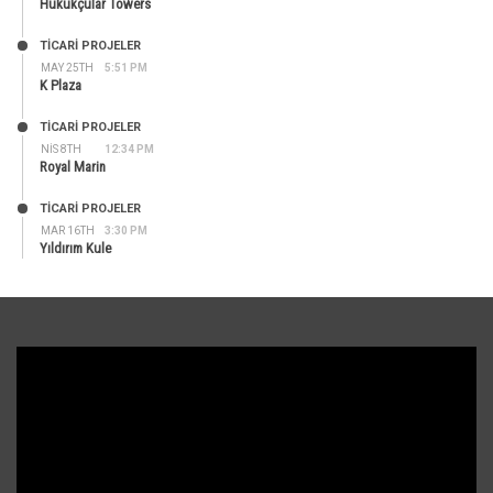
Hukukçular Towers
TİCARİ PROJELER
MAY 25TH
5:51 PM
K Plaza
TİCARİ PROJELER
NIS 8TH
12:34 PM
Royal Marin
TİCARİ PROJELER
MAR 16TH
3:30 PM
Yıldırım Kule