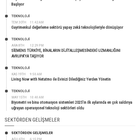
Başlıyor
TEKNOLOJİ
TEM 30TH
11:42 AM
Gayrimenkul değerleme sektörü yapay zekâ teknolojileriyle dönüşüyor
TEKNOLOJİ
ARA 8TH
12:29 PM
SİEMENS TÜRKİYE, BİNALARIN DİJİTALLEŞMESİNDEKİ UZMANLIĞINI
AVRUPA’YA TAŞIYOR
TEKNOLOJİ
KAS 19TH
9:50 AM
Living Now with Netatmo ile Evinizi Dilediğiniz Yerden Yönetin
TEKNOLOJİ
MAY 15TH
10:40 AM
Biyometri ve bina otomasyon sistemleri 2025’in ilk aylarında en çok saldırıya
uğrayan operasyonel teknoloji sektörleri oldu
SEKTÖRDEN GELIŞMELER
SEKTÖRDEN GELIŞMELER
AĞU 6TH
6:15 PM