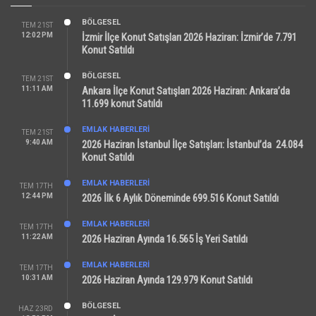
BÖLGESEL
TEM 21ST
12:02 PM
İzmir İlçe Konut Satışları 2026 Haziran: İzmir’de 7.791
Konut Satıldı
BÖLGESEL
TEM 21ST
11:11 AM
Ankara İlçe Konut Satışları 2026 Haziran: Ankara’da
11.699 konut Satıldı
EMLAK HABERLERI
TEM 21ST
9:40 AM
2026 Haziran İstanbul İlçe Satışları: İstanbul’da 24.084
Konut Satıldı
EMLAK HABERLERI
TEM 17TH
12:44 PM
2026 İlk 6 Aylık Döneminde 699.516 Konut Satıldı
EMLAK HABERLERI
TEM 17TH
11:22 AM
2026 Haziran Ayında 16.565 İş Yeri Satıldı
EMLAK HABERLERI
TEM 17TH
10:31 AM
2026 Haziran Ayında 129.979 Konut Satıldı
BÖLGESEL
HAZ 23RD