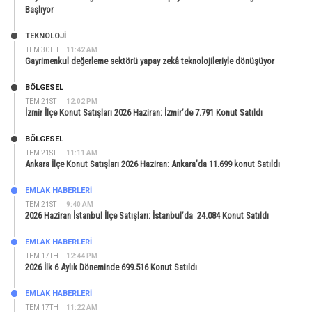
Başlıyor
TEKNOLOJİ
TEM 30TH
11:42 AM
Gayrimenkul değerleme sektörü yapay zekâ teknolojileriyle dönüşüyor
BÖLGESEL
TEM 21ST
12:02 PM
İzmir İlçe Konut Satışları 2026 Haziran: İzmir’de 7.791 Konut Satıldı
BÖLGESEL
TEM 21ST
11:11 AM
Ankara İlçe Konut Satışları 2026 Haziran: Ankara’da 11.699 konut Satıldı
EMLAK HABERLERI
TEM 21ST
9:40 AM
2026 Haziran İstanbul İlçe Satışları: İstanbul’da 24.084 Konut Satıldı
EMLAK HABERLERI
TEM 17TH
12:44 PM
2026 İlk 6 Aylık Döneminde 699.516 Konut Satıldı
EMLAK HABERLERI
TEM 17TH
11:22 AM