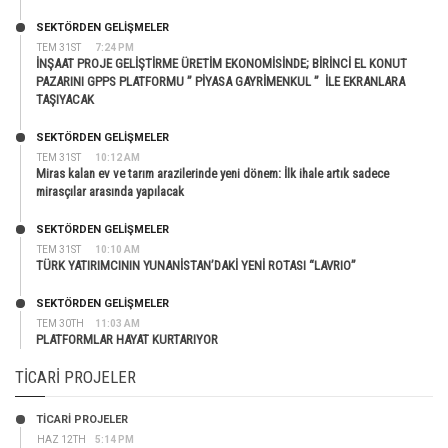
SEKTÖRDEN GELIŞMELER
TEM 31ST
7:24 PM
İNŞAAT PROJE GELİŞTİRME ÜRETİM EKONOMİSİNDE; BİRİNCİ EL KONUT
PAZARINI GPPS PLATFORMU ” PİYASA GAYRİMENKUL ” İLE EKRANLARA
TAŞIYACAK
SEKTÖRDEN GELIŞMELER
TEM 31ST
10:12 AM
Miras kalan ev ve tarım arazilerinde yeni dönem: İlk ihale artık sadece
mirasçılar arasında yapılacak
SEKTÖRDEN GELIŞMELER
TEM 31ST
10:10 AM
TÜRK YATIRIMCININ YUNANİSTAN’DAKİ YENİ ROTASI “LAVRIO”
SEKTÖRDEN GELIŞMELER
TEM 30TH
11:03 AM
PLATFORMLAR HAYAT KURTARIYOR
TICARI PROJELER
TİCARİ PROJELER
HAZ 12TH
5:14 PM