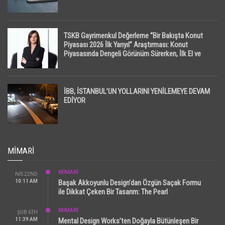
TSKB Gayrimenkul Değerleme “Bir Bakışta Konut
Piyasası 2026 İlk Yarıyıl” Araştırması: Konut
Piyasasında Dengeli Görünüm Sürerken, İlk El ve
İpotekli Satışlarda Sınırlı Toparlanma Dikkat Çekti
İBB, İSTANBUL’UN YOLLARINI YENİLEMEYE DEVAM
EDİYOR
MIMARI
MİMARİ
NIS 22ND
10:11 AM
Başak Akkoyunlu Design’dan Özgün Saçak Formu
ile Dikkat Çeken Bir Tasarım: The Pearl
MİMARİ
ŞUB 6TH
11:39 AM
Mental Design Works’ten Doğayla Bütünleşen Bir