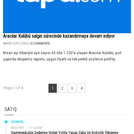
Aracılar Kulübü salgın sürecinde kazandırmaya devam ediyor
MAYIS 12TH, 2020 |
0 COMMENTS
Nisan ayı itibariyle üye sayısı 65 ilde 1.230'e ulaşan Aracılar Kulübü, yurt
çapında ekspertiz raporlu, uygun fiyatlı ve tek yetkili yüzlerce portföy...
Page 1 of 4
1
2
3
4
SATIŞ
GÜNCEL
AĞU 4TH
11:02 AM
Gayrimenkulün Değerine Giden Yolda Yapay Zeka Ve Robotik Öğrenme