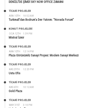
DENİZLİ’DE ŞİMDİ SKY NOW OFFICE ZAMANI
TİCARİ PROJELER
ARA 10TH
10:52 AM
Turkmall’dan Bodrum’a Dev Yatırım: “Novada Forum”
KONUT PROJELERI
OCA 12TH
1:39 PM
Mistral İzmir
TİCARİ PROJELER
ARA 10TH
12:14 PM
Plaza Görünümlü Sanayi Projesi: Modern Sanayi Merkezi
TİCARİ PROJELER
KAS 29TH
12:23 PM
Usta Ofis
TİCARİ PROJELER
KAS 6TH
10:12 AM
Gold Plaza
TİCARİ PROJELER
MAY 31ST
3:10 PM