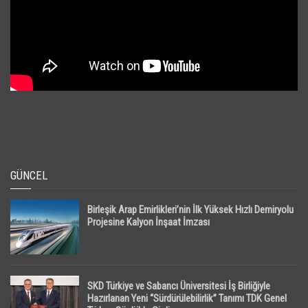
GÜNCEL
Birleşik Arap Emirlikleri’nin İlk Yüksek Hızlı Demiryolu
Projesine Kalyon İnşaat İmzası
SKD Türkiye ve Sabancı Üniversitesi İş Birliğiyle
Hazırlanan Yeni “Sürdürülebilirlik” Tanımı TDK Genel