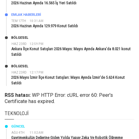
2026 Haziran Ayında 16.565 İş Yeri Satıldı
EMLAK HABERLERI
TEM 17TH
10:31 AM
2026 Haziran Ayında 129.979 Konut Satıldı
BÖLGESEL
HAZ 23RD
12:59 PM
Ankara İlçe Konut Satışları 2026 Mayıs: Mayıs Ayında Ankara’da 8.021 konut
Satıldı
BÖLGESEL
HAZ 23RD
12:17 PM
2026 Mayıs İzmir İlçe Konut Satışları: Mayıs Ayında İzmir’de 5.624 Konut
Satıldı
RSS hatası:
WP HTTP Error: cURL error 60: Peer's
Certificate has expired.
TEKNOLOJI
GÜNCEL
AĞU 4TH
11:02 AM
Gayrimenkulün Değerine Giden Yolda Yapay Zeka Ve Robotik Öğrenme