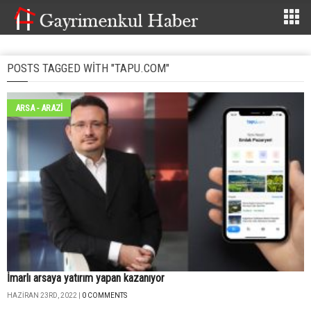
POSTS TAGGED WITH "TAPU.COM"
ARSA - ARAZİ
İmarlı arsaya yatırım yapan kazanıyor
HAZIRAN 23RD, 2022 |
0 COMMENTS