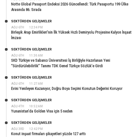
Notte Global Pasaport Endeksi 2026 Güncellendi: Türk Pasaportu 199 Ülke
Arasında 86. Sırada
SEKTÖRDEN GELIŞMELER
AĞU 6TH
12:34 PM
Birleşik Arap Emirlikleri’nin İlk Yüksek Hızlı Demiryolu Projesine Kalyon İnşaat
İmzası
SEKTÖRDEN GELIŞMELER
AĞU 6TH
11:30 AM
SKD Türkiye ve Sabancı Üniversitesi İş Birliğiyle Hazırlanan Yeni
“Sürdürülebilirlik” Tanımı TDK Genel Türkçe Sözlük’e Girdi
SEKTÖRDEN GELIŞMELER
AĞU 6TH
11:27 AM
Evini Yenileyen Kazanıyor, Doğru Boya Seçimi Konutun Değerini Koruyor
SEKTÖRDEN GELIŞMELER
AĞU 4TH
10:52 AM
Yunanistan’da Golden Visa için 5 neden
SEKTÖRDEN GELIŞMELER
AĞU 3RD
12:42 PM
Konut inşaat firmaları şikayetleri yüzde 127 arttı