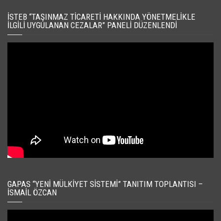
İSTEB “TAŞINMAZ TICARETI HAKKINDA YÖNETMELIKLE
İLGILI UYGULANAN CEZALAR” PANELI DÜZENLENDI
GAPAS “YENI MÜLKIYET SISTEMI” TANITIM TOPLANTISI –
İSMAIL ÖZCAN