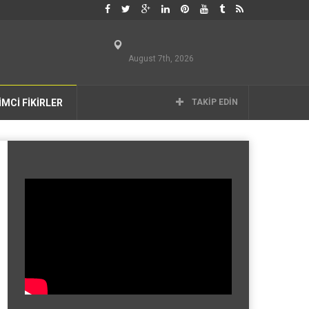
August 7th, 2026
İMCİ FİKİRLER
TAKIP EDIN