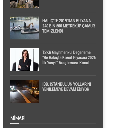
HALİÇ’TE 2019’DAN BU YANA
240 BİN 500 METREKÜP ÇAMUR
TEMİZLENDİ
TSKB Gayrimenkul Değerleme
“Bir Bakışta Konut Piyasası 2026
İlk Yarıyıl” Araştırması: Konut
Piyasasında Dengeli Görünüm
Sürerken, İlk El ve İpotekli
Satışlarda Sınırlı Toparlanma
Dikkat Çekti
İBB, İSTANBUL’UN YOLLARINI
YENİLEMEYE DEVAM EDİYOR
MIMARI