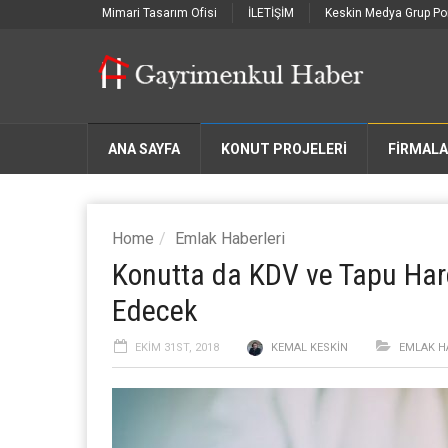
Mimari Tasarım Ofisi
İLETİŞİM
Keskin Medya Grup Por
ANA SAYFA
KONUT PROJELERİ
FIRMAL
Home
Emlak Haberleri
Konutta da KDV ve Tapu Har
Edecek
EKIM 31ST, 2018
KEMAL KESKIN
EMLAK H