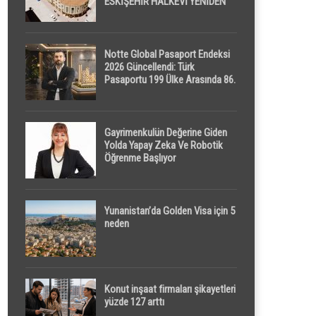
ESKİŞEHİR HALKEVİ YENİDEN
HAYAT BULUYOR
Notte Global Pasaport Endeksi
2026 Güncellendi: Türk
Pasaportu 199 Ülke Arasında 86.
Sırada
Gayrimenkulün Değerine Giden
Yolda Yapay Zeka Ve Robotik
Öğrenme Başlıyor
Yunanistan’da Golden Visa için 5
neden
Konut inşaat firmaları şikayetleri
yüzde 127 arttı