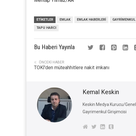
Mehtap Yılmaz/AA
ETIKETLER
EMLAK
EMLAK HABERLERI
GAYRIMENKUL
TAPU HARCI
Bu Haberi Yayınla
ÖNCEKI HABER
TOKİ'den müteahhitlere nakit imkanı
Kemal Keskin
Keskin Medya Kurucu/Genel 
Gayrimenkul Girişimcisi