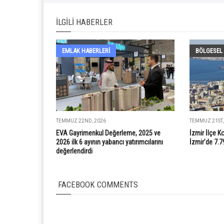
İLGILI HABERLER
EMLAK HABERLERI
BÖLGESEL
TEMMUZ 22ND, 2026
TEMMUZ 21ST,
EVA Gayrimenkul Değerleme, 2025 ve
İzmir İlçe K
2026 ilk 6 ayının yabancı yatırımcılarını
İzmir’de 7.7
değerlendirdi
FACEBOOK COMMENTS