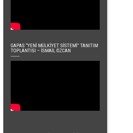
GAPAS “YENI MÜLKIYET SISTEMI” TANITIM
TOPLANTISI – İSMAIL ÖZCAN