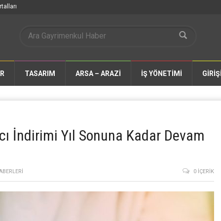
talları
AR
TASARIM
ARSA – ARAZİ
İŞ YÖNETİMİ
GİRİŞ
cı İndirimi Yıl Sonuna Kadar Devam
ABERLERI
0 İÇERIK