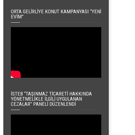
ORTA GELIRLIYE KONUT KAMPANYASI “YENI
EVIM”
İSTEB “TAŞINMAZ TICARETI HAKKINDA
YÖNETMELIKLE İLGILI UYGULANAN
CEZALAR” PANELI DÜZENLENDI