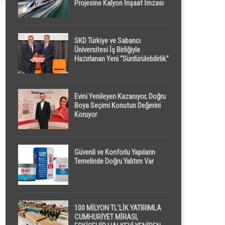
Projesine Kalyon İnşaat İmzası
SKD Türkiye ve Sabancı
Üniversitesi İş Birliğiyle
Hazırlanan Yeni “Sürdürülebilirlik”
Tanımı TDK Genel Türkçe
Sözlük’e Girdi
Evini Yenileyen Kazanıyor, Doğru
Boya Seçimi Konutun Değerini
Koruyor
Güvenli ve Konforlu Yapıların
Temelinde Doğru Yalıtım Var
100 MİLYON TL’LİK YATIRIMLA
CUMHURİYET MİRASI,