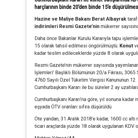
harçlarının binde 20’den binde 15’e düşürülmesi
Hazine ve Maliye Bakanı Berat Albayrak
taraf
indirimleri
Resmi Gazete’nin
mükerrer sayısınd
Daha önce Bakanlar Kurulu Kararıyla tapu işlemle
15 olarak tahsil edilmesi öngörülmüştü.
Konut
ve
kadar teslim edileceklerde yüzde 8 olarak uygula
Resmi Gazete’nin mükerrer sayısında yayımlanan 4
İşlemleri’ Başlıklı Bölümünün 20/a Fıkrası, 3065
4760 Sayılı Özel Tüketim Vergisi Kanununun 12.
Cumhurbaşkanı Kararı ile bu süreler 2 ay uzatılara
Cumhurbaşkanı Kararı’na göre, yıl sonuna kadar 
eşyada ÖTV oranları sıfıra düşürüldü.
Öte yandan, 31 Aralık 2018’e kadar, 1600 cc altı 
ticari araçlarda yüzde 18 olarak uygulanan KDV o