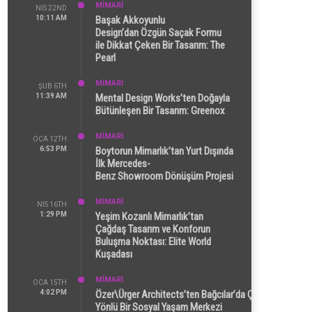
MİMARİ
NIS 22ND
10:11 AM
Başak Akkoyunlu
Design’dan Özgün Saçak Formu
ile Dikkat Çeken Bir Tasarım: The
Pearl
MİMARİ
ŞUB 6TH
11:39 AM
Mental Design Works’ten Doğayla
Bütünleşen Bir Tasarım: Greenox
MİMARİ
OCA 12TH
6:53 PM
Boytorun Mimarlık’tan Yurt Dışında
İlk Mercedes-
Benz Showroom Dönüşüm Projesi
MİMARİ
NIS 16TH
1:29 PM
Yeşim Kozanlı Mimarlık’tan
Çağdaş Tasarım ve Konforun
Buluşma Noktası: Elite World
Kuşadası
MİMARİ
OCA 15TH
4:02 PM
Özer\Ürger Architects’ten Bağcılar’da Çok
Yönlü Bir Sosyal Yaşam Merkezi