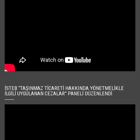
İSTEB “TAŞINMAZ TICARETI HAKKINDA YÖNETMELIKLE
İLGILI UYGULANAN CEZALAR” PANELI DÜZENLENDI