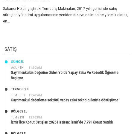
Sabancı Holding iştiraki Temsa İş Makinaları, 2017 yılı içerisinde satış
süreçleri yönetimi uygulamasının yeniden dizayn edilmesine yönelik olarak,
en...
SATIŞ
GÜNCEL
AĞU 4TH
11:02 AM
Gayrimenkulün Değerine Giden Yolda Yapay Zeka Ve Robotik Öğrenme
Başlıyor
TEKNOLOJİ
TEM 30TH
11:42 AM
Gayrimenkul değerleme sektörü yapay zekâ teknolojileriyle dönüşüyor
BÖLGESEL
TEM 21ST
12:02 PM
İzmir İlçe Konut Satışları 2026 Haziran: İzmir’de 7.791 Konut Satıldı
BÖLGESEL