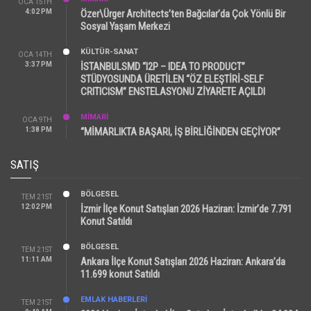
OCA 15TH
4:02 PM
Özer\Ürger Architects’ten Bağcılar’da Çok Yönlü Bir
Sosyal Yaşam Merkezi
KÜLTÜR-SANAT
OCA 14TH
3:37 PM
İSTANBULSMD “I2P – IDEA TO PRODUCT”
STÜDYOSUNDA ÜRETİLEN “ÖZ ELEŞTİRİ-SELF
CRITICISM” ENSTELASYONU ZİYARETE AÇILDI
MİMARİ
OCA 9TH
1:38 PM
“MİMARLIKTA BAŞARI, İŞ BİRLİĞİNDEN GEÇİYOR”
SATIŞ
BÖLGESEL
TEM 21ST
12:02 PM
İzmir İlçe Konut Satışları 2026 Haziran: İzmir’de 7.791
Konut Satıldı
BÖLGESEL
TEM 21ST
11:11 AM
Ankara İlçe Konut Satışları 2026 Haziran: Ankara’da
11.699 konut Satıldı
EMLAK HABERLERI
TEM 21ST