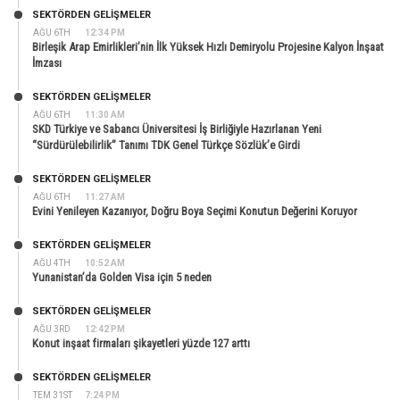
SEKTÖRDEN GELIŞMELER
AĞU 6TH
12:34 PM
Birleşik Arap Emirlikleri’nin İlk Yüksek Hızlı Demiryolu Projesine Kalyon İnşaat
İmzası
SEKTÖRDEN GELIŞMELER
AĞU 6TH
11:30 AM
SKD Türkiye ve Sabancı Üniversitesi İş Birliğiyle Hazırlanan Yeni
“Sürdürülebilirlik” Tanımı TDK Genel Türkçe Sözlük’e Girdi
SEKTÖRDEN GELIŞMELER
AĞU 6TH
11:27 AM
Evini Yenileyen Kazanıyor, Doğru Boya Seçimi Konutun Değerini Koruyor
SEKTÖRDEN GELIŞMELER
AĞU 4TH
10:52 AM
Yunanistan’da Golden Visa için 5 neden
SEKTÖRDEN GELIŞMELER
AĞU 3RD
12:42 PM
Konut inşaat firmaları şikayetleri yüzde 127 arttı
SEKTÖRDEN GELIŞMELER
TEM 31ST
7:24 PM