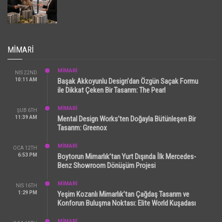
MIMARI
MİMARİ
NIS 22ND
10:11 AM
Başak Akkoyunlu Design’dan Özgün Saçak Formu
ile Dikkat Çeken Bir Tasarım: The Pearl
MİMARİ
ŞUB 6TH
11:39 AM
Mental Design Works’ten Doğayla Bütünleşen Bir
Tasarım: Greenox
MİMARİ
OCA 12TH
6:53 PM
Boytorun Mimarlık’tan Yurt Dışında İlk Mercedes-
Benz Showroom Dönüşüm Projesi
MİMARİ
NIS 16TH
1:29 PM
Yeşim Kozanlı Mimarlık’tan Çağdaş Tasarım ve
Konforun Buluşma Noktası: Elite World Kuşadası
MİMARİ