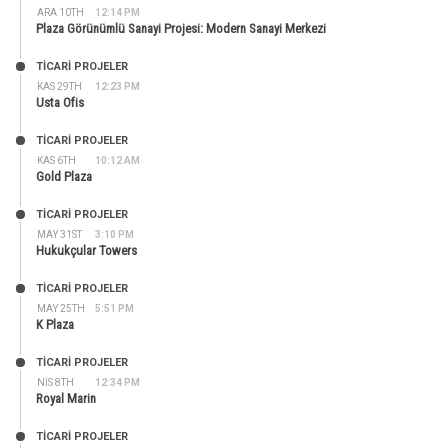
ARA 10TH
12:14 PM
Plaza Görünümlü Sanayi Projesi: Modern Sanayi Merkezi
TİCARİ PROJELER
KAS 29TH
12:23 PM
Usta Ofis
TİCARİ PROJELER
KAS 6TH
10:12 AM
Gold Plaza
TİCARİ PROJELER
MAY 31ST
3:10 PM
Hukukçular Towers
TİCARİ PROJELER
MAY 25TH
5:51 PM
K Plaza
TİCARİ PROJELER
NIS 8TH
12:34 PM
Royal Marin
TİCARİ PROJELER