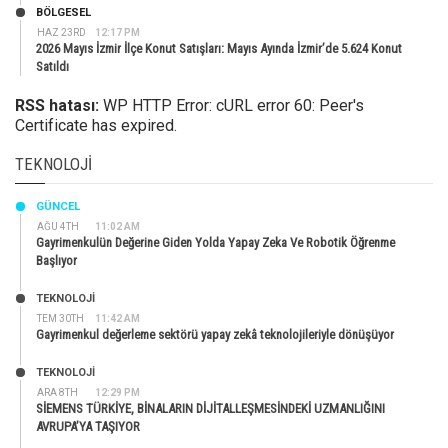
BÖLGESEL
HAZ 23RD
12:17 PM
2026 Mayıs İzmir İlçe Konut Satışları: Mayıs Ayında İzmir’de 5.624 Konut
Satıldı
RSS hatası:
WP HTTP Error: cURL error 60: Peer's
Certificate has expired.
TEKNOLOJI
GÜNCEL
AĞU 4TH
11:02 AM
Gayrimenkulün Değerine Giden Yolda Yapay Zeka Ve Robotik Öğrenme
Başlıyor
TEKNOLOJİ
TEM 30TH
11:42 AM
Gayrimenkul değerleme sektörü yapay zekâ teknolojileriyle dönüşüyor
TEKNOLOJİ
ARA 8TH
12:29 PM
SİEMENS TÜRKİYE, BİNALARIN DİJİTALLEŞMESİNDEKİ UZMANLIĞINI
AVRUPA’YA TAŞIYOR