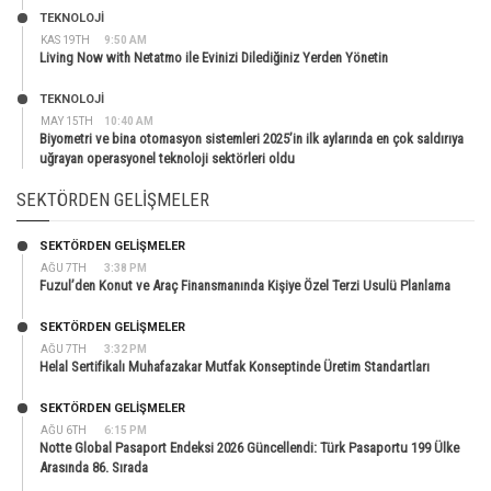
TEKNOLOJİ
KAS 19TH
9:50 AM
Living Now with Netatmo ile Evinizi Dilediğiniz Yerden Yönetin
TEKNOLOJİ
MAY 15TH
10:40 AM
Biyometri ve bina otomasyon sistemleri 2025’in ilk aylarında en çok saldırıya
uğrayan operasyonel teknoloji sektörleri oldu
SEKTÖRDEN GELIŞMELER
SEKTÖRDEN GELIŞMELER
AĞU 7TH
3:38 PM
Fuzul’den Konut ve Araç Finansmanında Kişiye Özel Terzi Usulü Planlama
SEKTÖRDEN GELIŞMELER
AĞU 7TH
3:32 PM
Helal Sertifikalı Muhafazakar Mutfak Konseptinde Üretim Standartları
SEKTÖRDEN GELIŞMELER
AĞU 6TH
6:15 PM
Notte Global Pasaport Endeksi 2026 Güncellendi: Türk Pasaportu 199 Ülke
Arasında 86. Sırada