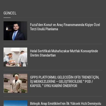
GÜNCEL
Fuzul’den Konut ve Araç Finansmanında Kişiye Özel
Terzi Usulü Planlama
Helal Sertifikalı Muhafazakar Mutfak Konseptinde
Üretim Standartları
GPPS PLATFORMU; GELECEĞİN OFİS TRENDİ İÇİN,
İŞ MERKEZLERİNE – GELİŞTİRİCİLERE ” POD /
KAPSÜL ” UYKU KABİNİ ÖNERİYOR
Birleşik Arap Emirlikleri’nin İlk Yüksek Hızlı Demiryolu