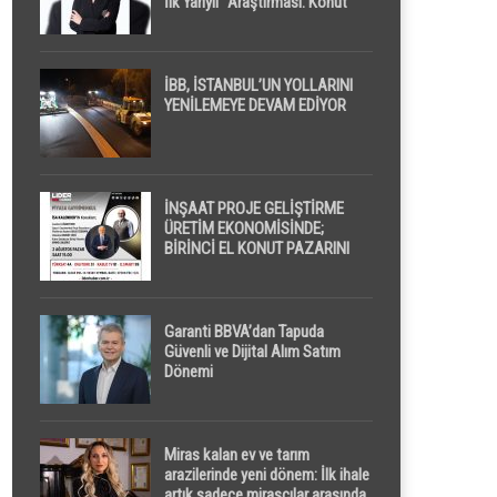
İlk Yarıyıl” Araştırması: Konut
Piyasasında Dengeli Görünüm
Sürerken, İlk El ve İpotekli
Satışlarda Sınırlı Toparlanma
Dikkat Çekti
İBB, İSTANBUL’UN YOLLARINI
YENİLEMEYE DEVAM EDİYOR
İNŞAAT PROJE GELİŞTİRME
ÜRETİM EKONOMİSİNDE;
BİRİNCİ EL KONUT PAZARINI
GPPS PLATFORMU ” PİYASA
GAYRİMENKUL ” İLE
EKRANLARA TAŞIYACAK
Garanti BBVA’dan Tapuda
Güvenli ve Dijital Alım Satım
Dönemi
Miras kalan ev ve tarım
arazilerinde yeni dönem: İlk ihale
artık sadece mirasçılar arasında