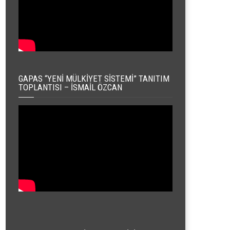
GAPAS “YENI MÜLKIYET SISTEMI” TANITIM
TOPLANTISI – İSMAIL ÖZCAN