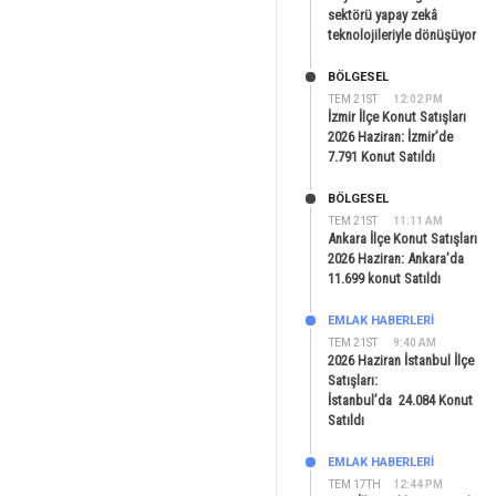
sektörü yapay zekâ
teknolojileriyle dönüşüyor
BÖLGESEL
TEM 21ST
12:02 PM
İzmir İlçe Konut Satışları
2026 Haziran: İzmir’de
7.791 Konut Satıldı
BÖLGESEL
TEM 21ST
11:11 AM
Ankara İlçe Konut Satışları
2026 Haziran: Ankara’da
11.699 konut Satıldı
EMLAK HABERLERI
TEM 21ST
9:40 AM
2026 Haziran İstanbul İlçe
Satışları:
İstanbul’da 24.084 Konut
Satıldı
EMLAK HABERLERI
TEM 17TH
12:44 PM