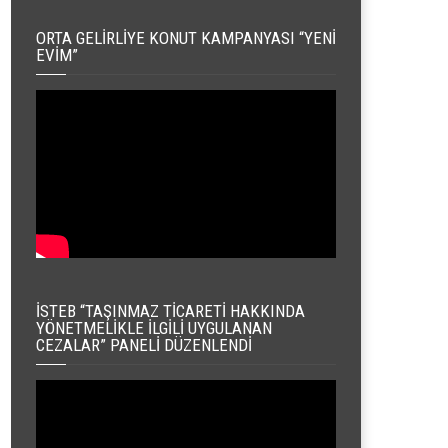
ORTA GELIRLIYE KONUT KAMPANYASI “YENI
EVIM”
İSTEB “TAŞINMAZ TICARETI HAKKINDA
YÖNETMELIKLE İLGILI UYGULANAN
CEZALAR” PANELI DÜZENLENDI