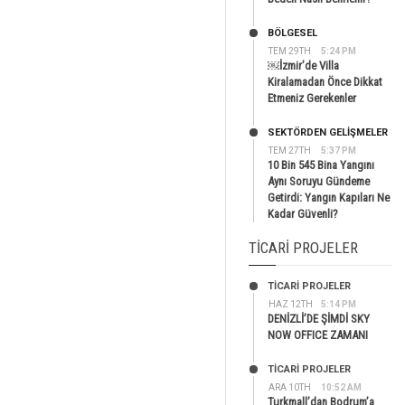
BÖLGESEL
TEM 29TH
5:24 PM
￼İzmir’de Villa
Kiralamadan Önce Dikkat
Etmeniz Gerekenler
SEKTÖRDEN GELIŞMELER
TEM 27TH
5:37 PM
10 Bin 545 Bina Yangını
Aynı Soruyu Gündeme
Getirdi: Yangın Kapıları Ne
Kadar Güvenli?
TICARI PROJELER
TİCARİ PROJELER
HAZ 12TH
5:14 PM
DENİZLİ’DE ŞİMDİ SKY
NOW OFFICE ZAMANI
TİCARİ PROJELER
ARA 10TH
10:52 AM
Turkmall’dan Bodrum’a