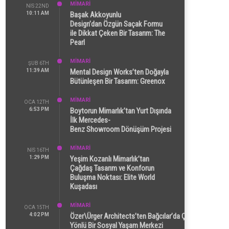
MİMARİ
NIS 22ND
10:11 AM
Başak Akkoyunlu
Design’dan Özgün Saçak Formu
ile Dikkat Çeken Bir Tasarım: The
Pearl
MİMARİ
ŞUB 6TH
11:39 AM
Mental Design Works’ten Doğayla
Bütünleşen Bir Tasarım: Greenox
MİMARİ
OCA 12TH
6:53 PM
Boytorun Mimarlık’tan Yurt Dışında
İlk Mercedes-
Benz Showroom Dönüşüm Projesi
MİMARİ
NIS 16TH
1:29 PM
Yeşim Kozanlı Mimarlık’tan
Çağdaş Tasarım ve Konforun
Buluşma Noktası: Elite World
Kuşadası
MİMARİ
OCA 15TH
4:02 PM
Özer\Ürger Architects’ten Bağcılar’da Çok
Yönlü Bir Sosyal Yaşam Merkezi