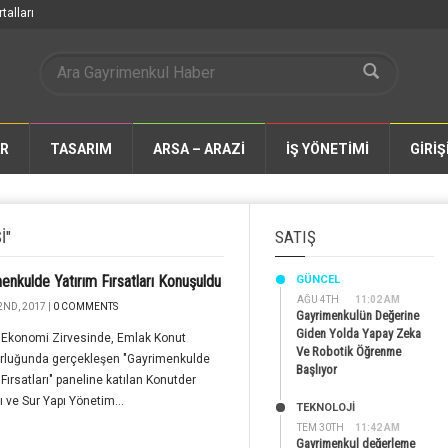
talları
AR
TASARIM
ARSA – ARAZİ
İŞ YÖNETİMİ
GİRİŞ
I"
SATIŞ
enkulde Yatırım Fırsatları Konuşuldu
GÜNCEL
AĞU 4TH
11:02 AM
2ND, 2017 |
0 COMMENTS
Gayrimenkulün Değerine
Giden Yolda Yapay Zeka
 Ekonomi Zirvesinde, Emlak Konut
Ve Robotik Öğrenme
rluğunda gerçekleşen "Gayrimenkulde
Başlıyor
 Fırsatları" paneline katılan Konutder
 ve Sur Yapı Yönetim...
TEKNOLOJİ
TEM 30TH
11:42 AM
Gayrimenkul değerleme