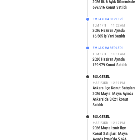
2026 İlk 6 Aylık Döneminde
699.516 Konut Satıldı
EMLAK HABERLERI
TEM 17TH
11:22 AM
2026 Haziran Ayında
16.565 İş Yeri Satıldı
EMLAK HABERLERI
TEM 17TH
10:31 AM
2026 Haziran Ayında
129.979 Konut Satıldı
BÖLGESEL
HAZ 23RD
12:59 PM
Ankara İlçe Konut Satışları
2026 Mayıs: Mayıs Ayında
Ankara’da 8.021 konut
Satıldı
BÖLGESEL
HAZ 23RD
12:17 PM
2026 Mayıs İzmir İlçe
Konut Satışları: Mayıs
Ayında İzmir’de 5.624