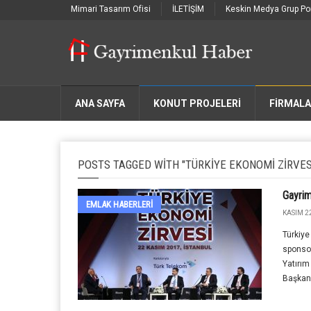
Mimari Tasarım Ofisi
İLETİŞİM
Keskin Medya Grup Por
ANA SAYFA
KONUT PROJELERİ
FIRMAL
POSTS TAGGED WITH "TÜRKIYE EKONOMI ZIRVES
Gayrim
EMLAK HABERLERI
KASIM 2
Türkiye
sponso
Yatırım
Başkanı