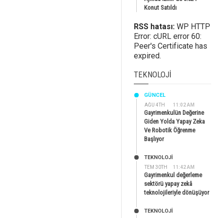
Konut Satıldı
RSS hatası:
WP HTTP
Error: cURL error 60:
Peer's Certificate has
expired.
TEKNOLOJI
GÜNCEL
AĞU 4TH
11:02 AM
Gayrimenkulün Değerine
Giden Yolda Yapay Zeka
Ve Robotik Öğrenme
Başlıyor
TEKNOLOJİ
TEM 30TH
11:42 AM
Gayrimenkul değerleme
sektörü yapay zekâ
teknolojileriyle dönüşüyor
TEKNOLOJİ