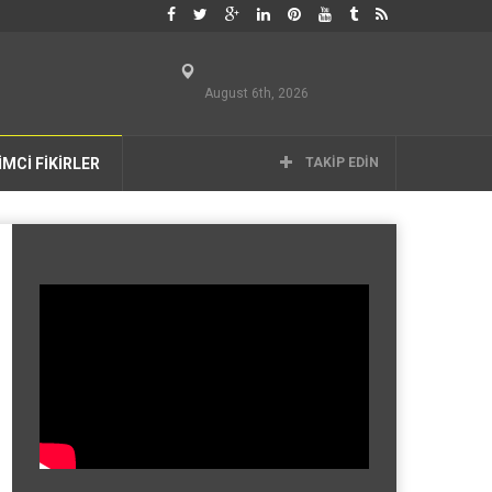
August 6th, 2026
İMCİ FİKİRLER
TAKIP EDIN