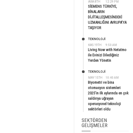
ARA 8TH
12:29 PM
SİEMENS TÜRKİYE,
BİNALARIN
DİJİTALLEŞMESİNDEKİ
UZMANLIĞINI AVRUPA’YA
TAŞIYOR
TEKNOLOJİ
KAS 19TH
9:50 AM
Living Now with Netatmo
ile Evinizi Dilediğiniz
Yerden Yönetin
TEKNOLOJİ
MAY 15TH
10:40 AM
Biyometri ve bina
otomasyon sistemleri
2025’in ilk aylarında en çok
saldırıya uğrayan
operasyonel teknoloji
sektörleri oldu
SEKTÖRDEN
GELIŞMELER