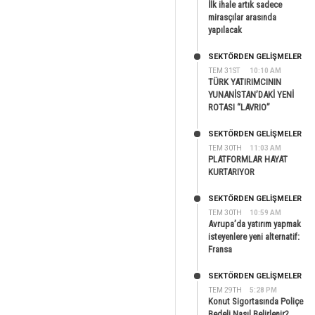
İlk ihale artık sadece
mirasçılar arasında
yapılacak
SEKTÖRDEN GELIŞMELER
TEM 31ST
10:10 AM
TÜRK YATIRIMCININ
YUNANİSTAN’DAKİ YENİ
ROTASI “LAVRIO”
SEKTÖRDEN GELIŞMELER
TEM 30TH
11:03 AM
PLATFORMLAR HAYAT
KURTARIYOR
SEKTÖRDEN GELIŞMELER
TEM 30TH
10:59 AM
Avrupa’da yatırım yapmak
isteyenlere yeni alternatif:
Fransa
SEKTÖRDEN GELIŞMELER
TEM 29TH
5:28 PM
Konut Sigortasında Poliçe
Bedeli Nasıl Belirlenir?