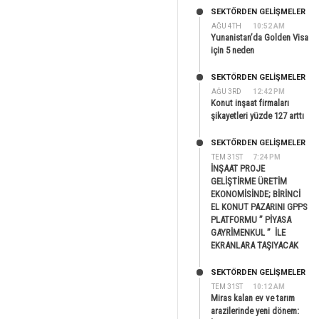
SEKTÖRDEN GELIŞMELER
AĞU 4TH
10:52 AM
Yunanistan’da Golden Visa
için 5 neden
SEKTÖRDEN GELIŞMELER
AĞU 3RD
12:42 PM
Konut inşaat firmaları
şikayetleri yüzde 127 arttı
SEKTÖRDEN GELIŞMELER
TEM 31ST
7:24 PM
İNŞAAT PROJE
GELİŞTİRME ÜRETİM
EKONOMİSİNDE; BİRİNCİ
EL KONUT PAZARINI GPPS
PLATFORMU ” PİYASA
GAYRİMENKUL ” İLE
EKRANLARA TAŞIYACAK
SEKTÖRDEN GELIŞMELER
TEM 31ST
10:12 AM
Miras kalan ev ve tarım
arazilerinde yeni dönem: