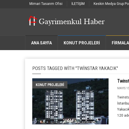
Mimari Tasarım Ofisi
İLETİŞİM
Keskin Medya Grup Por
ANA SAYFA
KONUT PROJELERİ
FIRMAL
POSTS TAGGED WITH "TWINSTAR YAKACIK"
Twinst
KONUT PROJELERI
MAYIS 15
Twinsta
İstanbu
Yakacık
120 ade