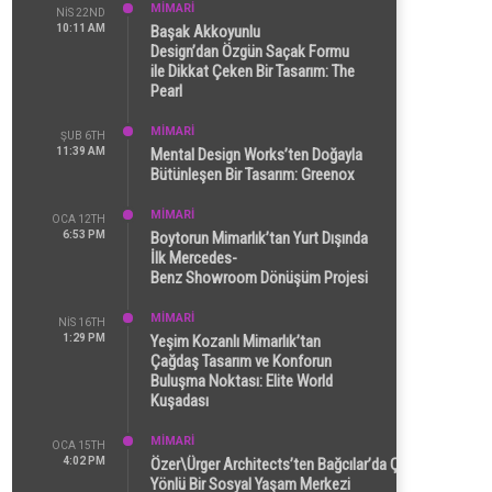
MİMARİ
NIS 22ND
10:11 AM
Başak Akkoyunlu
Design’dan Özgün Saçak Formu
ile Dikkat Çeken Bir Tasarım: The
Pearl
MİMARİ
ŞUB 6TH
11:39 AM
Mental Design Works’ten Doğayla
Bütünleşen Bir Tasarım: Greenox
MİMARİ
OCA 12TH
6:53 PM
Boytorun Mimarlık’tan Yurt Dışında
İlk Mercedes-
Benz Showroom Dönüşüm Projesi
MİMARİ
NIS 16TH
1:29 PM
Yeşim Kozanlı Mimarlık’tan
Çağdaş Tasarım ve Konforun
Buluşma Noktası: Elite World
Kuşadası
MİMARİ
OCA 15TH
4:02 PM
Özer\Ürger Architects’ten Bağcılar’da Çok
Yönlü Bir Sosyal Yaşam Merkezi