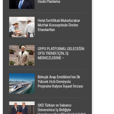
Usulü Planlama
Helal Sertifikalı Muhafazakar
Mutfak Konseptinde Üretim
Standartları
GPPS PLATFORMU; GELECEĞİN
OFİS TRENDİ İÇİN, İŞ
MERKEZLERİNE –
GELİŞTİRİCİLERE ” POD /
KAPSÜL ” UYKU KABİNİ
ÖNERİYOR
Birleşik Arap Emirlikleri’nin İlk
Yüksek Hızlı Demiryolu
Projesine Kalyon İnşaat İmzası
SKD Türkiye ve Sabancı
Üniversitesi İş Birliğiyle