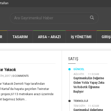
talları
AR
TASARIM
ARSA – ARAZİ
İŞ YÖNETİMİ
GİRİŞ
SATIŞ
ar Yakacık
GÜNCEL
AĞU 4TH
11:02 AM
TH, 2017 |
0 COMMENTS
Gayrimenkulün Değerine
Giden Yolda Yapay Zeka
r Yakacık Demirli Yapı tarafından
Ve Robotik Öğrenme
l Kartal'da hayata geçirilen Twinstar
Başlıyor
 projesi,6113 metrekare arazi üzerinde
t bağımsız bölüm...
TEKNOLOJİ
TEM 30TH
11:42 AM
Gayrimenkul değerleme