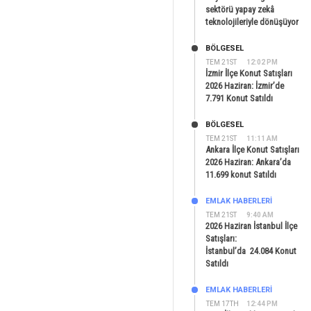
sektörü yapay zekâ
teknolojileriyle dönüşüyor
BÖLGESEL
TEM 21ST
12:02 PM
İzmir İlçe Konut Satışları
2026 Haziran: İzmir’de
7.791 Konut Satıldı
BÖLGESEL
TEM 21ST
11:11 AM
Ankara İlçe Konut Satışları
2026 Haziran: Ankara’da
11.699 konut Satıldı
EMLAK HABERLERI
TEM 21ST
9:40 AM
2026 Haziran İstanbul İlçe
Satışları:
İstanbul’da 24.084 Konut
Satıldı
EMLAK HABERLERI
TEM 17TH
12:44 PM