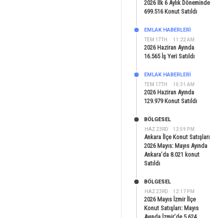
2026 İlk 6 Aylık Döneminde
699.516 Konut Satıldı
EMLAK HABERLERI
TEM 17TH
11:22 AM
2026 Haziran Ayında
16.565 İş Yeri Satıldı
EMLAK HABERLERI
TEM 17TH
10:31 AM
2026 Haziran Ayında
129.979 Konut Satıldı
BÖLGESEL
HAZ 23RD
12:59 PM
Ankara İlçe Konut Satışları
2026 Mayıs: Mayıs Ayında
Ankara’da 8.021 konut
Satıldı
BÖLGESEL
HAZ 23RD
12:17 PM
2026 Mayıs İzmir İlçe
Konut Satışları: Mayıs
Ayında İzmir’de 5.624