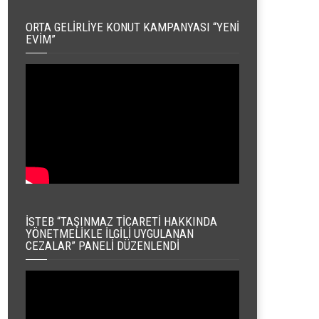
ORTA GELIRLIYE KONUT KAMPANYASI “YENI
EVIM”
İSTEB “TAŞINMAZ TICARETI HAKKINDA
YÖNETMELIKLE İLGILI UYGULANAN
CEZALAR” PANELI DÜZENLENDI