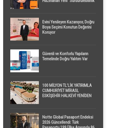
Hazırlanan Yeni “Sürdürülebilirlik”
Tanımı TDK Genel Türkçe
Sözlük’e Girdi
Evini Yenileyen Kazanıyor, Doğru
Boya Seçimi Konutun Değerini
Koruyor
Güvenli ve Konforlu Yapıların
Temelinde Doğru Yalıtım Var
100 MİLYON TL’LİK YATIRIMLA
CUMHURİYET MİRASI,
ESKİŞEHİR HALKEVİ YENİDEN
HAYAT BULUYOR
Notte Global Pasaport Endeksi
2026 Güncellendi: Türk
Pasaportu 199 Ülke Arasında 86.