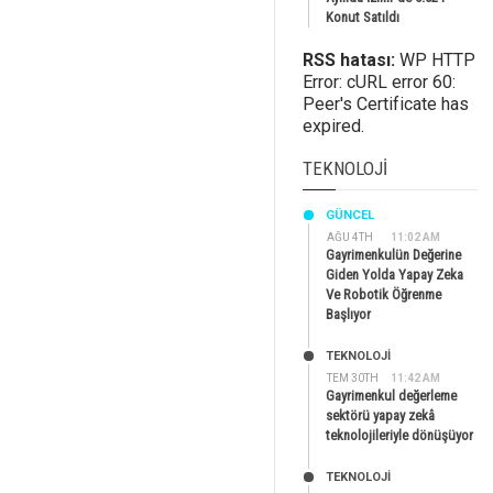
Konut Satıldı
RSS hatası:
WP HTTP
Error: cURL error 60:
Peer's Certificate has
expired.
TEKNOLOJI
GÜNCEL
AĞU 4TH
11:02 AM
Gayrimenkulün Değerine
Giden Yolda Yapay Zeka
Ve Robotik Öğrenme
Başlıyor
TEKNOLOJİ
TEM 30TH
11:42 AM
Gayrimenkul değerleme
sektörü yapay zekâ
teknolojileriyle dönüşüyor
TEKNOLOJİ