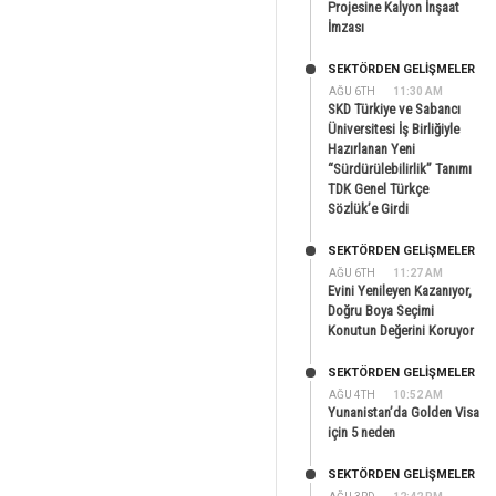
Projesine Kalyon İnşaat
İmzası
SEKTÖRDEN GELIŞMELER
AĞU 6TH
11:30 AM
SKD Türkiye ve Sabancı
Üniversitesi İş Birliğiyle
Hazırlanan Yeni
“Sürdürülebilirlik” Tanımı
TDK Genel Türkçe
Sözlük’e Girdi
SEKTÖRDEN GELIŞMELER
AĞU 6TH
11:27 AM
Evini Yenileyen Kazanıyor,
Doğru Boya Seçimi
Konutun Değerini Koruyor
SEKTÖRDEN GELIŞMELER
AĞU 4TH
10:52 AM
Yunanistan’da Golden Visa
için 5 neden
SEKTÖRDEN GELIŞMELER