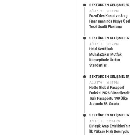
SEKTÖRDEN GELIŞMELER
AĞU 7TH
3:38 PM
Fuzul’den Konut ve Araç
Finansmanında Kişiye Özel
Terzi Usulü Planlama
SEKTÖRDEN GELIŞMELER
AĞU 7TH
3:32 PM
Helal Sertifikalı
Muhafazakar Mutfak
Konseptinde Üretim
Standartları
SEKTÖRDEN GELIŞMELER
AĞU 6TH
6:15 PM
Notte Global Pasaport
Endeksi 2026 Güncellendi:
Türk Pasaportu 199 Ülke
Arasında 86. Sırada
SEKTÖRDEN GELIŞMELER
AĞU 6TH
12:34 PM
Birleşik Arap Emirlikleri’nin
İlk Yüksek Hızlı Demiryolu