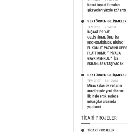
AĞU 3RD
12:42 PM
Konut inşaat firmaları
şikayetleri yüzde 127 arttı
SEKTÖRDEN GELIŞMELER
TEM 31ST
7:24 PM
İNŞAAT PROJE
GELİŞTİRME ÜRETİM
EKONOMİSİNDE; BİRİNCİ
EL KONUT PAZARINI GPPS
PLATFORMU ” PİYASA
GAYRİMENKUL ” İLE
EKRANLARA TAŞIYACAK
SEKTÖRDEN GELIŞMELER
TEM 31ST
10:12 AM
Miras kalan ev ve tarım
arazilerinde yeni dönem:
İlk ihale artık sadece
mirasçılar arasında
yapılacak
TICARI PROJELER
TİCARİ PROJELER