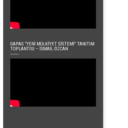
GAPAS “YENI MÜLKIYET SISTEMI” TANITIM
TOPLANTISI – İSMAIL ÖZCAN