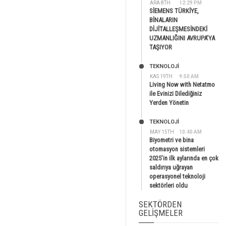
ARA 8TH
12:29 PM
SİEMENS TÜRKİYE,
BİNALARIN
DİJİTALLEŞMESİNDEKİ
UZMANLIĞINI AVRUPA’YA
TAŞIYOR
TEKNOLOJİ
KAS 19TH
9:50 AM
Living Now with Netatmo
ile Evinizi Dilediğiniz
Yerden Yönetin
TEKNOLOJİ
MAY 15TH
10:40 AM
Biyometri ve bina
otomasyon sistemleri
2025’in ilk aylarında en çok
saldırıya uğrayan
operasyonel teknoloji
sektörleri oldu
SEKTÖRDEN
GELIŞMELER