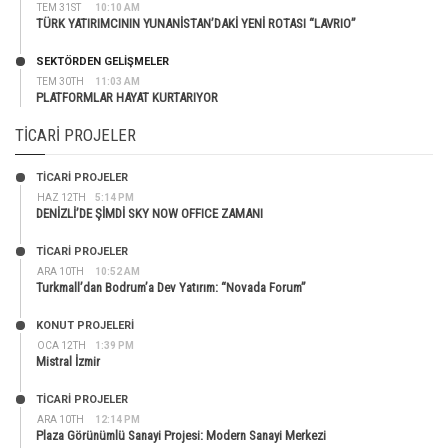
TEM 31ST
10:10 AM
TÜRK YATIRIMCININ YUNANİSTAN’DAKİ YENİ ROTASI “LAVRIO”
SEKTÖRDEN GELIŞMELER
TEM 30TH
11:03 AM
PLATFORMLAR HAYAT KURTARIYOR
TICARI PROJELER
TİCARİ PROJELER
HAZ 12TH
5:14 PM
DENİZLİ’DE ŞİMDİ SKY NOW OFFICE ZAMANI
TİCARİ PROJELER
ARA 10TH
10:52 AM
Turkmall’dan Bodrum’a Dev Yatırım: “Novada Forum”
KONUT PROJELERI
OCA 12TH
1:39 PM
Mistral İzmir
TİCARİ PROJELER
ARA 10TH
12:14 PM
Plaza Görünümlü Sanayi Projesi: Modern Sanayi Merkezi