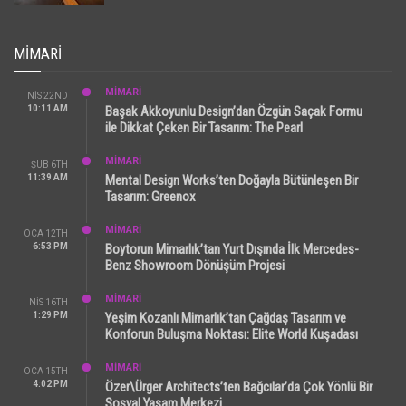
MIMARI
MİMARİ
NIS 22ND
10:11 AM
Başak Akkoyunlu Design’dan Özgün Saçak Formu
ile Dikkat Çeken Bir Tasarım: The Pearl
MİMARİ
ŞUB 6TH
11:39 AM
Mental Design Works’ten Doğayla Bütünleşen Bir
Tasarım: Greenox
MİMARİ
OCA 12TH
6:53 PM
Boytorun Mimarlık’tan Yurt Dışında İlk Mercedes-
Benz Showroom Dönüşüm Projesi
MİMARİ
NIS 16TH
1:29 PM
Yeşim Kozanlı Mimarlık’tan Çağdaş Tasarım ve
Konforun Buluşma Noktası: Elite World Kuşadası
MİMARİ
OCA 15TH
4:02 PM
Özer\Ürger Architects’ten Bağcılar’da Çok Yönlü Bir
Sosyal Yaşam Merkezi