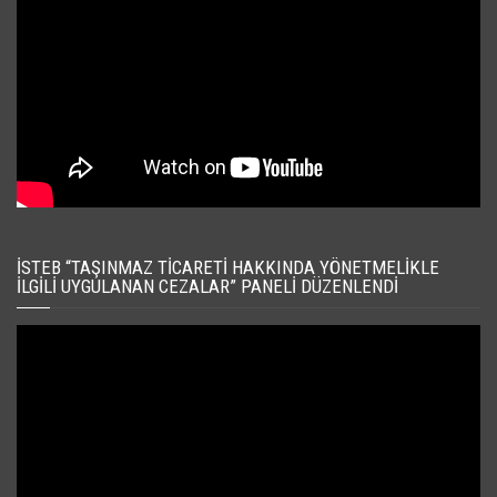
İSTEB “TAŞINMAZ TICARETI HAKKINDA YÖNETMELIKLE
İLGILI UYGULANAN CEZALAR” PANELI DÜZENLENDI