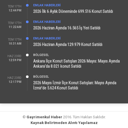
EMLAK HABERLERI
TEM 17TH
12:44 PM
2026 İlk 6 Aylık Döneminde 699.516 Konut Satıldı
EMLAK HABERLERI
TEM 17TH
11:22 AM
2026 Haziran Ayında 16.565 İş Yeri Satıldı
EMLAK HABERLERI
TEM 17TH
10:31 AM
2026 Haziran Ayında 129.979 Konut Satıldı
BÖLGESEL
HAZ 23RD
12:59 PM
Ankara İlçe Konut Satışları 2026 Mayıs: Mayıs Ayında
Ankara’da 8.021 konut Satıldı
BÖLGESEL
HAZ 23RD
12:17 PM
2026 Mayıs İzmir İlçe Konut Satışları: Mayıs Ayında
İzmir’de 5.624 Konut Satıldı
©
Gayrimenkul Haber
2016. Tüm Hakları Saklıdır.
Kaynak Belirtmeden Alıntı Yapılamaz