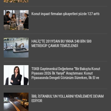
Konut inşaat firmaları şikayetleri yüzde 127 arttı
HALİÇ’TE 2019’DAN BU YANA 240 BİN 500
METREKÜP ÇAMUR TEMİZLENDİ
TSKB Gayrimenkul Değerleme “Bir Bakışta Konut
Piyasası 2026 İlk Yarıyıl” Araştırması: Konut
Piyasasında Dengeli Görünüm Sürerken, İlk El ve
İpotekli Satışlarda Sınırlı Toparlanma Dikkat Çekti
İBB, İSTANBUL’UN YOLLARINI YENİLEMEYE DEVAM
EDİYOR