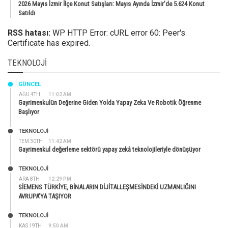
2026 Mayıs İzmir İlçe Konut Satışları: Mayıs Ayında İzmir’de 5.624 Konut
Satıldı
RSS hatası:
WP HTTP Error: cURL error 60: Peer's
Certificate has expired.
TEKNOLOJI
GÜNCEL
AĞU 4TH
11:02 AM
Gayrimenkulün Değerine Giden Yolda Yapay Zeka Ve Robotik Öğrenme
Başlıyor
TEKNOLOJİ
TEM 30TH
11:42 AM
Gayrimenkul değerleme sektörü yapay zekâ teknolojileriyle dönüşüyor
TEKNOLOJİ
ARA 8TH
12:29 PM
SİEMENS TÜRKİYE, BİNALARIN DİJİTALLEŞMESİNDEKİ UZMANLIĞINI
AVRUPA’YA TAŞIYOR
TEKNOLOJİ
KAS 19TH
9:50 AM