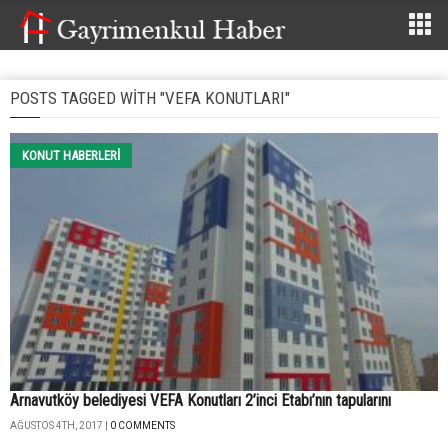
POSTS TAGGED WITH "VEFA KONUTLARI"
KONUT HABERLERI
Arnavutköy belediyesi VEFA Konutları 2’inci Etabı’nın tapularını
AĞUSTOS 4TH, 2017 |
0 COMMENTS