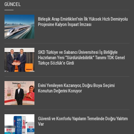
GÜNCEL
Birleşik Arap Emirlikleri’nin İlk Yüksek Hızlı Demiryolu
Projesine Kalyon İnşaat İmzası
SKD Türkiye ve Sabancı Üniversitesi İş Birliğiyle
Hazırlanan Yeni “Sürdürülebilirlik” Tanımı TDK Genel
Türkçe Sözlük’e Girdi
Evini Yenileyen Kazanıyor, Doğru Boya Seçimi
Konutun Değerini Koruyor
Güvenli ve Konforlu Yapıların Temelinde Doğru Yalıtım
Var