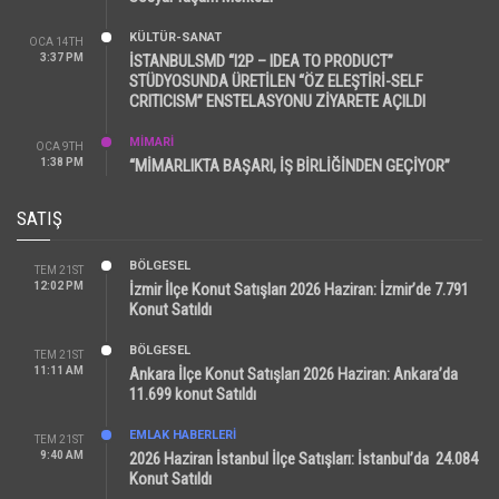
KÜLTÜR-SANAT
OCA 14TH
3:37 PM
İSTANBULSMD “I2P – IDEA TO PRODUCT”
STÜDYOSUNDA ÜRETİLEN “ÖZ ELEŞTİRİ-SELF
CRITICISM” ENSTELASYONU ZİYARETE AÇILDI
MİMARİ
OCA 9TH
1:38 PM
“MİMARLIKTA BAŞARI, İŞ BİRLİĞİNDEN GEÇİYOR”
SATIŞ
BÖLGESEL
TEM 21ST
12:02 PM
İzmir İlçe Konut Satışları 2026 Haziran: İzmir’de 7.791
Konut Satıldı
BÖLGESEL
TEM 21ST
11:11 AM
Ankara İlçe Konut Satışları 2026 Haziran: Ankara’da
11.699 konut Satıldı
EMLAK HABERLERI
TEM 21ST
9:40 AM
2026 Haziran İstanbul İlçe Satışları: İstanbul’da 24.084
Konut Satıldı