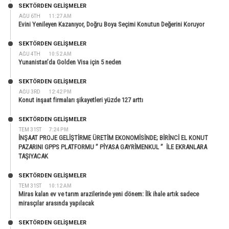
SEKTÖRDEN GELIŞMELER
AĞU 6TH
11:27 AM
Evini Yenileyen Kazanıyor, Doğru Boya Seçimi Konutun Değerini Koruyor
SEKTÖRDEN GELIŞMELER
AĞU 4TH
10:52 AM
Yunanistan’da Golden Visa için 5 neden
SEKTÖRDEN GELIŞMELER
AĞU 3RD
12:42 PM
Konut inşaat firmaları şikayetleri yüzde 127 arttı
SEKTÖRDEN GELIŞMELER
TEM 31ST
7:24 PM
İNŞAAT PROJE GELİŞTİRME ÜRETİM EKONOMİSİNDE; BİRİNCİ EL KONUT
PAZARINI GPPS PLATFORMU ” PİYASA GAYRİMENKUL ” İLE EKRANLARA
TAŞIYACAK
SEKTÖRDEN GELIŞMELER
TEM 31ST
10:12 AM
Miras kalan ev ve tarım arazilerinde yeni dönem: İlk ihale artık sadece
mirasçılar arasında yapılacak
SEKTÖRDEN GELIŞMELER