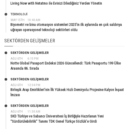
Living Now with Netatmo ile Evinizi Dilediğiniz Yerden Yönetin
TEKNOLOJİ
MAY 15TH
10:40 AM
Biyometri ve bina otomasyon sistemleri 2025’in ilk aylarında en çok saldırıya
uğrayan operasyonel teknoloji sektörleri oldu
SEKTÖRDEN GELIŞMELER
SEKTÖRDEN GELIŞMELER
AĞU 6TH
6:15 PM
Notte Global Pasaport Endeksi 2026 Güncellendi: Türk Pasaportu 199 Ülke
Arasında 86. Sırada
SEKTÖRDEN GELIŞMELER
AĞU 6TH
12:34 PM
Birleşik Arap Emirlikleri’nin İlk Yüksek Hızlı Demiryolu Projesine Kalyon İnşaat
İmzası
SEKTÖRDEN GELIŞMELER
AĞU 6TH
11:30 AM
SKD Türkiye ve Sabancı Üniversitesi İş Birliğiyle Hazırlanan Yeni
“Sürdürülebilirlik” Tanımı TDK Genel Türkçe Sözlük’e Girdi