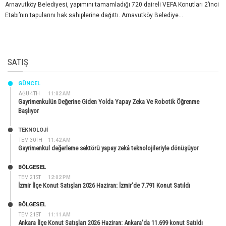
Arnavutköy Belediyesi, yapımını tamamladığı 720 daireli VEFA Konutları 2’inci
Etabı’nın tapularını hak sahiplerine dağıttı. Arnavutköy Belediye...
SATIŞ
GÜNCEL
AĞU 4TH
11:02 AM
Gayrimenkulün Değerine Giden Yolda Yapay Zeka Ve Robotik Öğrenme
Başlıyor
TEKNOLOJİ
TEM 30TH
11:42 AM
Gayrimenkul değerleme sektörü yapay zekâ teknolojileriyle dönüşüyor
BÖLGESEL
TEM 21ST
12:02 PM
İzmir İlçe Konut Satışları 2026 Haziran: İzmir’de 7.791 Konut Satıldı
BÖLGESEL
TEM 21ST
11:11 AM
Ankara İlçe Konut Satışları 2026 Haziran: Ankara’da 11.699 konut Satıldı