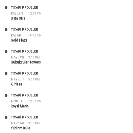
TİCARİ PROJELER
KAS 29TH
12:23 PM
Usta Ofis
TİCARİ PROJELER
KAS 6TH
10:12 AM
Gold Plaza
TİCARİ PROJELER
MAY 31ST
3:10 PM
Hukukçular Towers
TİCARİ PROJELER
MAY 25TH
5:51 PM
K Plaza
TİCARİ PROJELER
NIS 8TH
12:34 PM
Royal Marin
TİCARİ PROJELER
MAR 16TH
3:30 PM
Yıldırım Kule