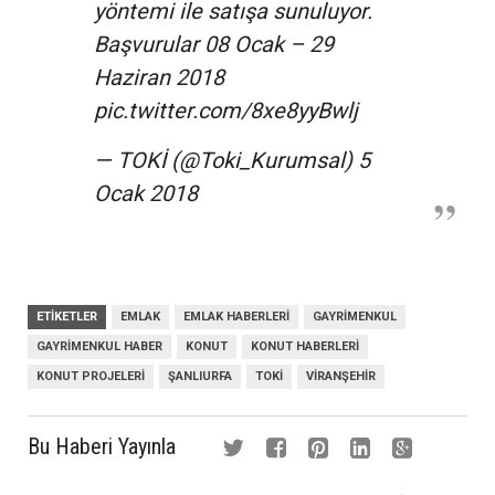
yöntemi ile satışa sunuluyor.
Başvurular 08 Ocak – 29
Haziran 2018
pic.twitter.com/8xe8yyBwlj
— TOKİ (@Toki_Kurumsal)
5
Ocak 2018
ETIKETLER
EMLAK
EMLAK HABERLERI
GAYRIMENKUL
GAYRIMENKUL HABER
KONUT
KONUT HABERLERI
KONUT PROJELERI
ŞANLIURFA
TOKI
VIRANŞEHIR
Bu Haberi Yayınla