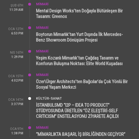
MİMARİ
ŞUB 6TH
11:39 AM
Mental Design Works’ten Doğayla Bütünleşen Bir
Tasarım: Greenox
MİMARİ
OCA 12TH
6:53 PM
Boytorun Mimarlık’tan Yurt Dışında İlk Mercedes-
Benz Showroom Dönüşüm Projesi
MİMARİ
NIS 16TH
1:29 PM
Yeşim Kozanlı Mimarlık’tan Çağdaş Tasarım ve
Konforun Buluşma Noktası: Elite World Kuşadası
MİMARİ
OCA 15TH
4:02 PM
Özer\Ürger Architects’ten Bağcılar’da Çok Yönlü Bir
Sosyal Yaşam Merkezi
KÜLTÜR-SANAT
OCA 14TH
3:37 PM
İSTANBULSMD “I2P – IDEA TO PRODUCT”
STÜDYOSUNDA ÜRETİLEN “ÖZ ELEŞTİRİ-SELF
CRITICISM” ENSTELASYONU ZİYARETE AÇILDI
MİMARİ
OCA 9TH
1:38 PM
“MİMARLIKTA BAŞARI, İŞ BİRLİĞİNDEN GEÇİYOR”