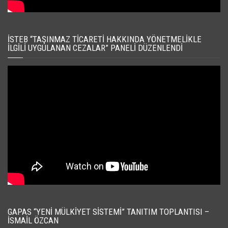
İSTEB “TAŞINMAZ TICARETI HAKKINDA YÖNETMELIKLE
İLGILI UYGULANAN CEZALAR” PANELI DÜZENLENDI
GAPAS “YENI MÜLKIYET SISTEMI” TANITIM TOPLANTISI –
İSMAIL ÖZCAN