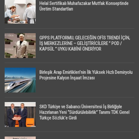
Helal Sertifikalı Muhafazakar Mutfak Konseptinde
Üretim Standartları
GPPS PLATFORMU; GELECEĞİN OFİS TRENDİ İÇİN,
İŞ MERKEZLERİNE – GELİŞTİRİCİLERE ” POD /
KAPSÜL ” UYKU KABİNİ ÖNERİYOR
Birleşik Arap Emirlikleri’nin İlk Yüksek Hızlı Demiryolu
Projesine Kalyon İnşaat İmzası
SKD Türkiye ve Sabancı Üniversitesi İş Birliğiyle
Hazırlanan Yeni “Sürdürülebilirlik” Tanımı TDK Genel
Türkçe Sözlük’e Girdi