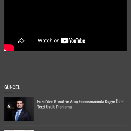
GÜNCEL
Fuzul’den Konut ve Araç Finansmanında Kişiye Özel
Terzi Usulü Planlama