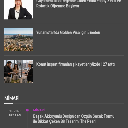
Gayrimenkulün Değerine Giden Yolda Yapay Zeka Ve
Robotik Öğrenme Başlıyor
Yunanistan’da Golden Visa için 5 neden
Konut inşaat firmaları şikayetleri yüzde 127 arttı
MIMARI
MİMARİ
NIS 22ND
10:11 AM
Başak Akkoyunlu Design’dan Özgün Saçak Formu
ile Dikkat Çeken Bir Tasarım: The Pearl