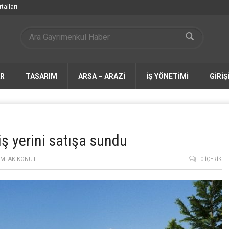
talları
AR
TASARIM
ARSA – ARAZİ
İŞ YÖNETİMİ
GİRİŞ
iş yerini satışa sundu
 EMLAK KONUT
0 İÇERIK