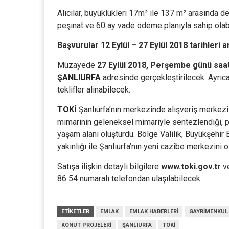
Alıcılar, büyüklükleri 17m² ile 137 m² arasında 
peşinat ve 60 ay vade ödeme planıyla sahip olab
Başvurular 12 Eylül – 27 Eylül 2018 tarihleri 
Müzayede
27 Eylül 2018, Perşembe günü saat
ŞANLIURFA
adresinde gerçekleştirilecek. Ayrıc
teklifler alınabilecek.
TOKİ
Şanlıurfa’nın merkezinde alışveriş merkezi 
mimarinin geleneksel mimariyle sentezlendiği, peyz
yaşam alanı oluşturdu. Bölge Valilik, Büyükşehir
yakınlığı ile Şanlıurfa’nın yeni cazibe merkezini o
Satışa ilişkin detaylı bilgilere
www.toki.gov.tr
v
86 54 numaralı telefondan ulaşılabilecek.
ETIKETLER
EMLAK
EMLAK HABERLERI
GAYRIMENKUL
KONUT PROJELERI
ŞANLIURFA
TOKI