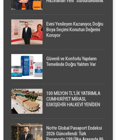
Hazırlanan Yeni “Sürdürülebilirlik”
Tanımı TDK Genel Türkçe
Sözlük’e Girdi
Evini Yenileyen Kazanıyor, Doğru
Boya Seçimi Konutun Değerini
Koruyor
Güvenli ve Konforlu Yapıların
Temelinde Doğru Yalıtım Var
100 MİLYON TL’LİK YATIRIMLA
CUMHURİYET MİRASI,
ESKİŞEHİR HALKEVİ YENİDEN
HAYAT BULUYOR
Notte Global Pasaport Endeksi
2026 Güncellendi: Türk
Pasaportu 199 Ülke Arasında 86.