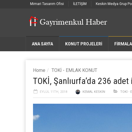
Mimari Tasarım Ofisi
İLETİŞİM
Keskin Medya Grup Por
ANA SAYFA
KONUT PROJELERİ
FIRMAL
Home
TOKİ - EMLAK KONUT
TOKİ, Şanlıurfa’da 236 adet 
EYLÜL 11TH, 2018
KEMAL KESKIN
TOKİ -