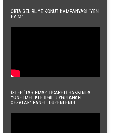
ORTA GELIRLIYE KONUT KAMPANYASI “YENI
EVIM”
İSTEB “TAŞINMAZ TICARETI HAKKINDA
YÖNETMELIKLE İLGILI UYGULANAN
CEZALAR” PANELI DÜZENLENDI