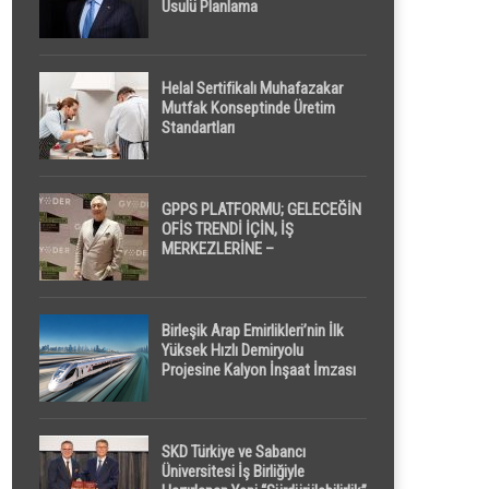
Usulü Planlama
Helal Sertifikalı Muhafazakar
Mutfak Konseptinde Üretim
Standartları
GPPS PLATFORMU; GELECEĞİN
OFİS TRENDİ İÇİN, İŞ
MERKEZLERİNE –
GELİŞTİRİCİLERE ” POD /
KAPSÜL ” UYKU KABİNİ
ÖNERİYOR
Birleşik Arap Emirlikleri’nin İlk
Yüksek Hızlı Demiryolu
Projesine Kalyon İnşaat İmzası
SKD Türkiye ve Sabancı
Üniversitesi İş Birliğiyle