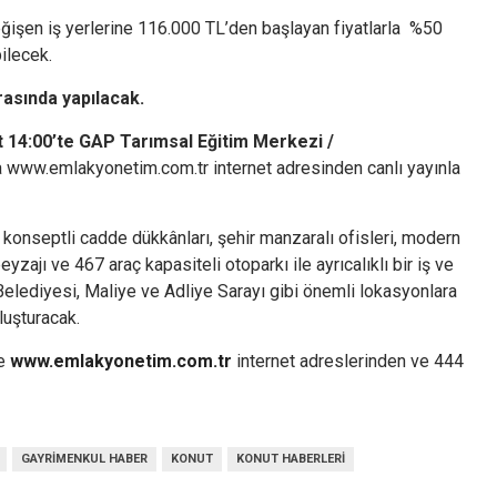
değişen iş yerlerine 116.000 TL’den başlayan fiyatlarla %50
ilecek.
arasında yapılacak.
 14:00’te GAP Tarımsal Eğitim Merkezi /
a www.emlakyonetim.com.tr internet adresinden canlı yayınla
konseptli cadde dükkânları, şehir manzaralı ofisleri, modern
ajı ve 467 araç kapasiteli otoparkı ile ayrıcalıklı bir iş ve
 Belediyesi, Maliye ve Adliye Sarayı gibi önemli lokasyonlara
luşturacak.
e
www.emlakyonetim.com.tr
internet adreslerinden ve 444
GAYRIMENKUL HABER
KONUT
KONUT HABERLERI