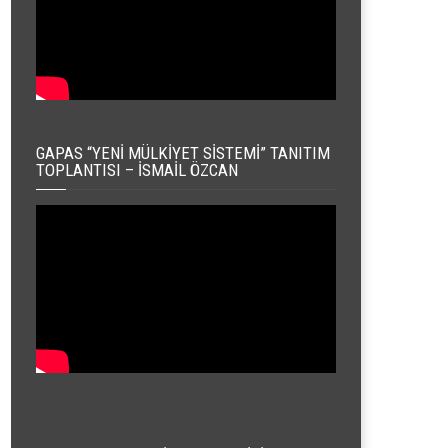
GAPAS “YENI MÜLKIYET SISTEMI” TANITIM
TOPLANTISI – İSMAIL ÖZCAN