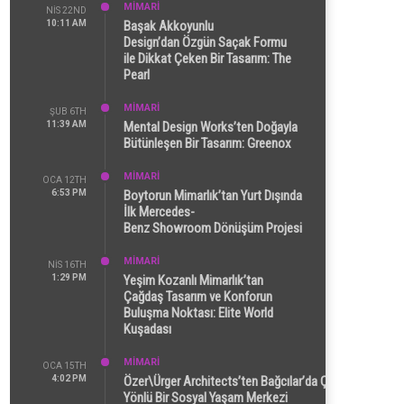
MİMARİ
NIS 22ND
10:11 AM
Başak Akkoyunlu
Design’dan Özgün Saçak Formu
ile Dikkat Çeken Bir Tasarım: The
Pearl
MİMARİ
ŞUB 6TH
11:39 AM
Mental Design Works’ten Doğayla
Bütünleşen Bir Tasarım: Greenox
MİMARİ
OCA 12TH
6:53 PM
Boytorun Mimarlık’tan Yurt Dışında
İlk Mercedes-
Benz Showroom Dönüşüm Projesi
MİMARİ
NIS 16TH
1:29 PM
Yeşim Kozanlı Mimarlık’tan
Çağdaş Tasarım ve Konforun
Buluşma Noktası: Elite World
Kuşadası
MİMARİ
OCA 15TH
4:02 PM
Özer\Ürger Architects’ten Bağcılar’da Çok
Yönlü Bir Sosyal Yaşam Merkezi