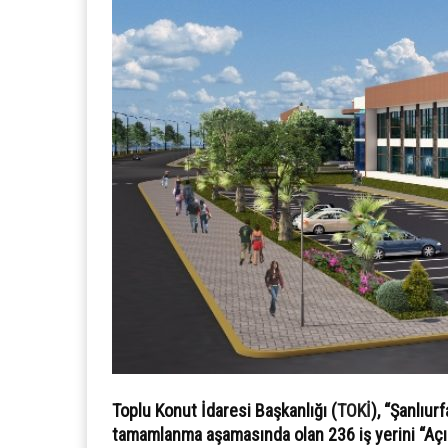
Toplu Konut İdaresi Başkanlığı (
TOKİ
), “Şanlıu
tamamlanma aşamasında olan 236 iş yerini “Açık