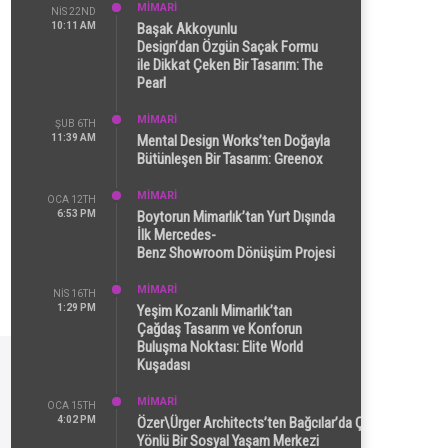
MİMARİ
NIS 22ND
10:11 AM
Başak Akkoyunlu
Design’dan Özgün Saçak Formu
ile Dikkat Çeken Bir Tasarım: The
Pearl
MİMARİ
ŞUB 6TH
11:39 AM
Mental Design Works’ten Doğayla
Bütünleşen Bir Tasarım: Greenox
MİMARİ
OCA 12TH
6:53 PM
Boytorun Mimarlık’tan Yurt Dışında
İlk Mercedes-
Benz Showroom Dönüşüm Projesi
MİMARİ
NIS 16TH
1:29 PM
Yeşim Kozanlı Mimarlık’tan
Çağdaş Tasarım ve Konforun
Buluşma Noktası: Elite World
Kuşadası
MİMARİ
OCA 15TH
4:02 PM
Özer\Ürger Architects’ten Bağcılar’da Çok
Yönlü Bir Sosyal Yaşam Merkezi