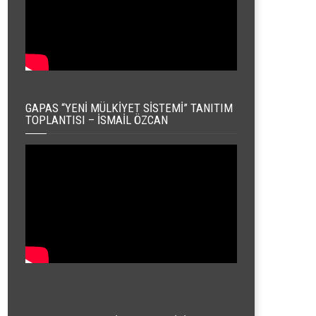
GAPAS “YENI MÜLKIYET SISTEMI” TANITIM
TOPLANTISI – İSMAIL ÖZCAN