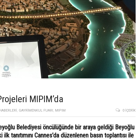
rojeleri MIPIM’da
HABERLERI
,
GAYRIMENKUL FUARI
,
MIPIM
0 İÇERIK
Beyoğlu Belediyesi öncülüğünde bir araya geldiği Beyoğlu
i ilk tanıtımını Cannes’da düzenlenen basın toplantısı ile