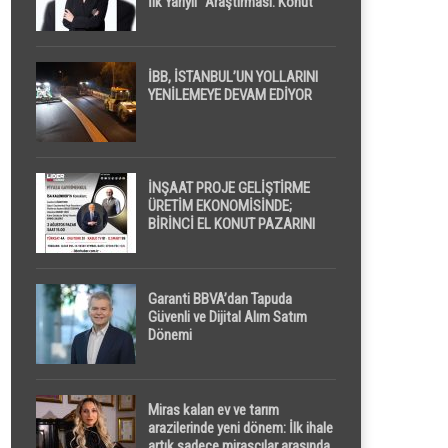
İlk Yarıyıl” Araştırması: Konut
Piyasasında Dengeli Görünüm
Sürerken, İlk El ve İpotekli
Satışlarda Sınırlı Toparlanma
Dikkat Çekti
İBB, İSTANBUL’UN YOLLARINI
YENİLEMEYE DEVAM EDİYOR
İNŞAAT PROJE GELİŞTİRME
ÜRETİM EKONOMİSİNDE;
BİRİNCİ EL KONUT PAZARINI
GPPS PLATFORMU ” PİYASA
GAYRİMENKUL ” İLE
EKRANLARA TAŞIYACAK
Garanti BBVA’dan Tapuda
Güvenli ve Dijital Alım Satım
Dönemi
Miras kalan ev ve tarım
arazilerinde yeni dönem: İlk ihale
artık sadece mirasçılar arasında