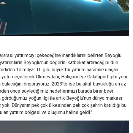
ararası yatırımcıyı çekeceğine inandıklarını belirten Beyoğlu
ırımların Beyoğlu’nun değerini katbekat artıracağını dile
imdiden 10 milyar TL gibi büyük bir yatırım hacmine ulaşan
ete geçirilecek Okmeydanı, Haliçport ve Galataport gibi yeni
’yi bulacağını öngörüyoruz. 2023’te ise bu aktif büyüklüğü en az
meden önce söylediğimiz hedeflerimizi burada birer birer
 gördüğümüz yoğun ilgi ile artık Beyoğlu’nun dünya markası
 yok. Dünyanın pek çok ülkesinden pek çok şehrin katıldığı bu
an yatırım bölgesi ve oluşumu haline geldi.”