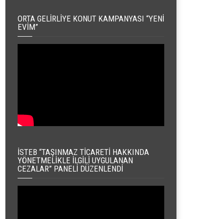
ORTA GELIRLIYE KONUT KAMPANYASI “YENI
EVIM”
İSTEB “TAŞINMAZ TICARETI HAKKINDA
YÖNETMELIKLE İLGILI UYGULANAN
CEZALAR” PANELI DÜZENLENDI