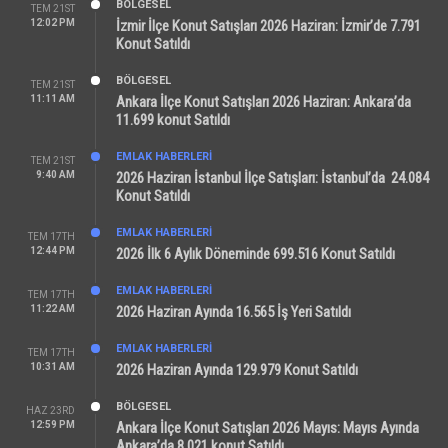
BÖLGESEL
TEM 21ST
12:02 PM
İzmir İlçe Konut Satışları 2026 Haziran: İzmir’de 7.791
Konut Satıldı
BÖLGESEL
TEM 21ST
11:11 AM
Ankara İlçe Konut Satışları 2026 Haziran: Ankara’da
11.699 konut Satıldı
EMLAK HABERLERI
TEM 21ST
9:40 AM
2026 Haziran İstanbul İlçe Satışları: İstanbul’da 24.084
Konut Satıldı
EMLAK HABERLERI
TEM 17TH
12:44 PM
2026 İlk 6 Aylık Döneminde 699.516 Konut Satıldı
EMLAK HABERLERI
TEM 17TH
11:22 AM
2026 Haziran Ayında 16.565 İş Yeri Satıldı
EMLAK HABERLERI
TEM 17TH
10:31 AM
2026 Haziran Ayında 129.979 Konut Satıldı
BÖLGESEL
HAZ 23RD
12:59 PM
Ankara İlçe Konut Satışları 2026 Mayıs: Mayıs Ayında
Ankara’da 8.021 konut Satıldı