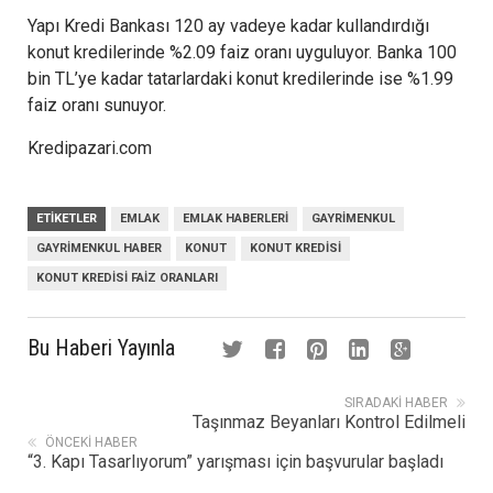
Yapı Kredi Bankası 120 ay vadeye kadar kullandırdığı
konut kredilerinde %2.09 faiz oranı uyguluyor. Banka 100
bin TL’ye kadar tatarlardaki konut kredilerinde ise %1.99
faiz oranı sunuyor.
Kredipazari.com
ETIKETLER
EMLAK
EMLAK HABERLERI
GAYRIMENKUL
GAYRIMENKUL HABER
KONUT
KONUT KREDISI
KONUT KREDISI FAIZ ORANLARI
Bu Haberi Yayınla
SIRADAKI HABER
Taşınmaz Beyanları Kontrol Edilmeli
ÖNCEKI HABER
“3. Kapı Tasarlıyorum” yarışması için başvurular başladı