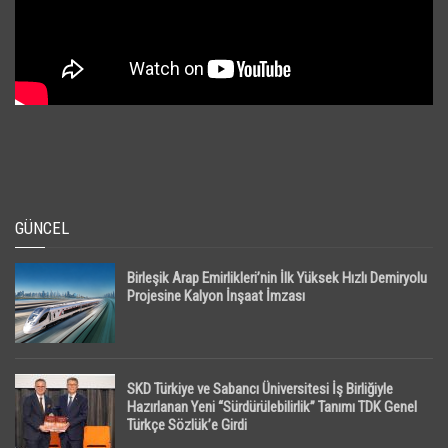
GÜNCEL
Birleşik Arap Emirlikleri’nin İlk Yüksek Hızlı Demiryolu
Projesine Kalyon İnşaat İmzası
SKD Türkiye ve Sabancı Üniversitesi İş Birliğiyle
Hazırlanan Yeni “Sürdürülebilirlik” Tanımı TDK Genel
Türkçe Sözlük’e Girdi