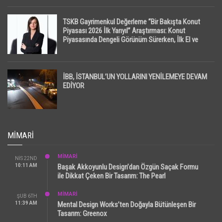
TSKB Gayrimenkul Değerleme “Bir Bakışta Konut
Piyasası 2026 İlk Yarıyıl” Araştırması: Konut
Piyasasında Dengeli Görünüm Sürerken, İlk El ve
İpotekli Satışlarda Sınırlı Toparlanma Dikkat Çekti
İBB, İSTANBUL’UN YOLLARINI YENİLEMEYE DEVAM
EDİYOR
MIMARI
MİMARİ
NIS 22ND
10:11 AM
Başak Akkoyunlu Design’dan Özgün Saçak Formu
ile Dikkat Çeken Bir Tasarım: The Pearl
MİMARİ
ŞUB 6TH
11:39 AM
Mental Design Works’ten Doğayla Bütünleşen Bir
Tasarım: Greenox