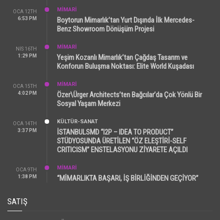
MİMARİ
OCA 12TH
6:53 PM
Boytorun Mimarlık’tan Yurt Dışında İlk Mercedes-
Benz Showroom Dönüşüm Projesi
MİMARİ
NIS 16TH
1:29 PM
Yeşim Kozanlı Mimarlık’tan Çağdaş Tasarım ve
Konforun Buluşma Noktası: Elite World Kuşadası
MİMARİ
OCA 15TH
4:02 PM
Özer\Ürger Architects’ten Bağcılar’da Çok Yönlü Bir
Sosyal Yaşam Merkezi
KÜLTÜR-SANAT
OCA 14TH
3:37 PM
İSTANBULSMD “I2P – IDEA TO PRODUCT”
STÜDYOSUNDA ÜRETİLEN “ÖZ ELEŞTİRİ-SELF
CRITICISM” ENSTELASYONU ZİYARETE AÇILDI
MİMARİ
OCA 9TH
1:38 PM
“MİMARLIKTA BAŞARI, İŞ BİRLİĞİNDEN GEÇİYOR”
SATIŞ