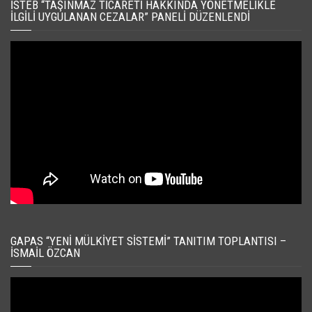
İSTEB “TAŞINMAZ TICARETI HAKKINDA YÖNETMELIKLE
İLGILI UYGULANAN CEZALAR” PANELI DÜZENLENDI
GAPAS “YENI MÜLKIYET SISTEMI” TANITIM TOPLANTISI –
İSMAIL ÖZCAN