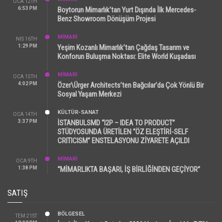
OCA 12TH
6:53 PM
Boytorun Mimarlık’tan Yurt Dışında İlk Mercedes-
Benz Showroom Dönüşüm Projesi
MİMARİ
NIS 16TH
1:29 PM
Yeşim Kozanlı Mimarlık’tan Çağdaş Tasarım ve
Konforun Buluşma Noktası: Elite World Kuşadası
MİMARİ
OCA 15TH
4:02 PM
Özer\Ürger Architects’ten Bağcılar’da Çok Yönlü Bir
Sosyal Yaşam Merkezi
KÜLTÜR-SANAT
OCA 14TH
3:37 PM
İSTANBULSMD “I2P – IDEA TO PRODUCT”
STÜDYOSUNDA ÜRETİLEN “ÖZ ELEŞTİRİ-SELF
CRITICISM” ENSTELASYONU ZİYARETE AÇILDI
MİMARİ
OCA 9TH
1:38 PM
“MİMARLIKTA BAŞARI, İŞ BİRLİĞİNDEN GEÇİYOR”
SATIŞ
BÖLGESEL
TEM 21ST