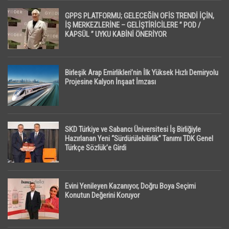
GPPS PLATFORMU; GELECEĞİN OFİS TRENDİ İÇİN,
İŞ MERKEZLERİNE – GELİŞTİRİCİLERE ” POD /
KAPSÜL ” UYKU KABİNİ ÖNERİYOR
Birleşik Arap Emirlikleri’nin İlk Yüksek Hızlı Demiryolu
Projesine Kalyon İnşaat İmzası
SKD Türkiye ve Sabancı Üniversitesi İş Birliğiyle
Hazırlanan Yeni “Sürdürülebilirlik” Tanımı TDK Genel
Türkçe Sözlük’e Girdi
Evini Yenileyen Kazanıyor, Doğru Boya Seçimi
Konutun Değerini Koruyor