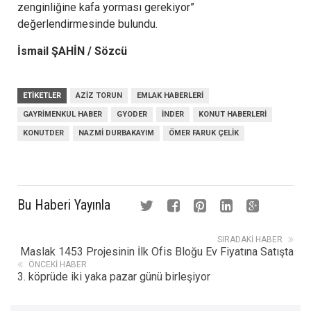
zenginliğine kafa yorması gerekiyor”
değerlendirmesinde bulundu.
İsmail ŞAHİN / Sözcü
ETIKETLER
AZIZ TORUN
EMLAK HABERLERI
GAYRIMENKUL HABER
GYODER
İNDER
KONUT HABERLERI
KONUTDER
NAZMI DURBAKAYIM
ÖMER FARUK ÇELIK
Bu Haberi Yayınla
SIRADAKI HABER
Maslak 1453 Projesinin İlk Ofis Bloğu Ev Fiyatına Satışta
ÖNCEKI HABER
3. köprüde iki yaka pazar günü birleşiyor