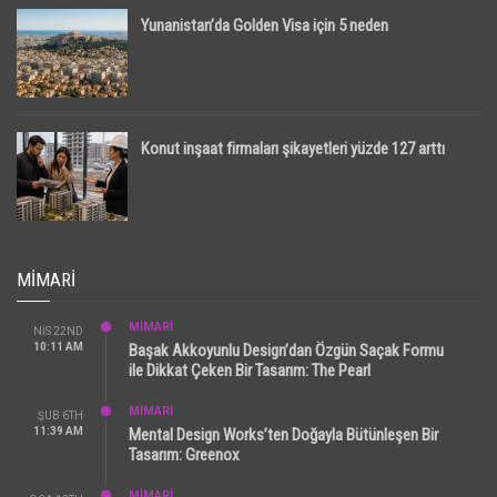
Yunanistan’da Golden Visa için 5 neden
Konut inşaat firmaları şikayetleri yüzde 127 arttı
MIMARI
MİMARİ
NIS 22ND
10:11 AM
Başak Akkoyunlu Design’dan Özgün Saçak Formu
ile Dikkat Çeken Bir Tasarım: The Pearl
MİMARİ
ŞUB 6TH
11:39 AM
Mental Design Works’ten Doğayla Bütünleşen Bir
Tasarım: Greenox
MİMARİ