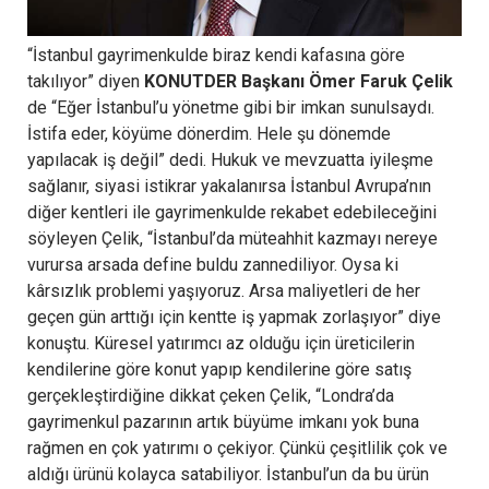
“İstanbul gayrimenkulde biraz kendi kafasına göre
takılıyor” diyen
KONUTDER Başkanı Ömer Faruk Çelik
de “Eğer İstanbul’u yönetme gibi bir imkan sunulsaydı.
İstifa eder, köyüme dönerdim. Hele şu dönemde
yapılacak iş değil” dedi. Hukuk ve mevzuatta iyileşme
sağlanır, siyasi istikrar yakalanırsa İstanbul Avrupa’nın
diğer kentleri ile gayrimenkulde rekabet edebileceğini
söyleyen Çelik, “İstanbul’da müteahhit kazmayı nereye
vurursa arsada define buldu zannediliyor. Oysa ki
kârsızlık problemi yaşıyoruz. Arsa maliyetleri de her
geçen gün arttığı için kentte iş yapmak zorlaşıyor” diye
konuştu. Küresel yatırımcı az olduğu için üreticilerin
kendilerine göre konut yapıp kendilerine göre satış
gerçekleştirdiğine dikkat çeken Çelik, “Londra’da
gayrimenkul pazarının artık büyüme imkanı yok buna
rağmen en çok yatırımı o çekiyor. Çünkü çeşitlilik çok ve
aldığı ürünü kolayca satabiliyor. İstanbul’un da bu ürün