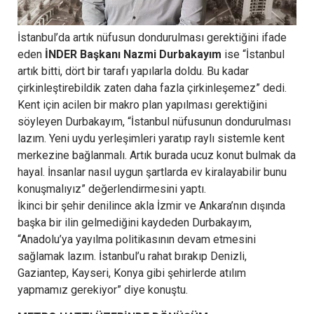
İstanbul’da artık nüfusun dondurulması gerektiğini ifade
eden
İNDER Başkanı Nazmi Durbakayım
ise “İstanbul
artık bitti, dört bir tarafı yapılarla doldu. Bu kadar
çirkinleştirebildik zaten daha fazla çirkinleşemez” dedi.
Kent için acilen bir makro plan yapılması gerektiğini
söyleyen Durbakayım, “İstanbul nüfusunun dondurulması
lazım. Yeni uydu yerleşimleri yaratıp raylı sistemle kent
merkezine bağlanmalı. Artık burada ucuz konut bulmak da
hayal. İnsanlar nasıl uygun şartlarda ev kiralayabilir bunu
konuşmalıyız” değerlendirmesini yaptı.
İkinci bir şehir denilince akla İzmir ve Ankara’nın dışında
başka bir ilin gelmediğini kaydeden Durbakayım,
“Anadolu’ya yayılma politikasının devam etmesini
sağlamak lazım. İstanbul’u rahat bırakıp Denizli,
Gaziantep, Kayseri, Konya gibi şehirlerde atılım
yapmamız gerekiyor” diye konuştu.