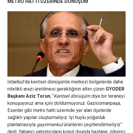
METRO HATTI ÜZERİNDE DÖNÜŞÜM
İstanbul’da kentsel dönüşümle merkezi bölgelerde daha
nitelikli arazi üretilmesi gerektiğinin altını çizen
GYODER
Başkanı Aziz Torun
, “
Kentsel dönüşüm
diye bir teraneyi
konuşuyoruz ama içini doldurmuyoruz. Gaziosmanpaşa,
Esenler gibi metro hattı üzerinde yer alan ilçelerde
sağlıklı yapılar oluşturmalıyız. İyi huylu yoğunluk
planlamasıyla
gayrimenkul
ürünlerini çeşitlendirmeliyiz”
dedi. Yabancı yatırımcıların konut dışında hastane, öğrenci