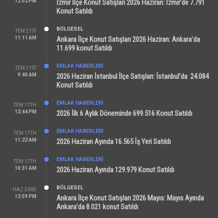
12:02 PM
İzmir İlçe Konut Satışları 2026 Haziran: İzmir’de 7.791
Konut Satıldı
BÖLGESEL
TEM 21ST
11:11 AM
Ankara İlçe Konut Satışları 2026 Haziran: Ankara’da
11.699 konut Satıldı
EMLAK HABERLERI
TEM 21ST
9:40 AM
2026 Haziran İstanbul İlçe Satışları: İstanbul’da 24.084
Konut Satıldı
EMLAK HABERLERI
TEM 17TH
12:44 PM
2026 İlk 6 Aylık Döneminde 699.516 Konut Satıldı
EMLAK HABERLERI
TEM 17TH
11:22 AM
2026 Haziran Ayında 16.565 İş Yeri Satıldı
EMLAK HABERLERI
TEM 17TH
10:31 AM
2026 Haziran Ayında 129.979 Konut Satıldı
BÖLGESEL
HAZ 23RD
12:59 PM
Ankara İlçe Konut Satışları 2026 Mayıs: Mayıs Ayında
Ankara’da 8.021 konut Satıldı