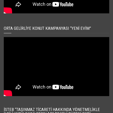
ORTA GELIRLIYE KONUT KAMPANYASI “YENI EVIM”
İSTEB “TAŞINMAZ TICARETI HAKKINDA YÖNETMELIKLE