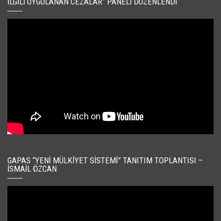
İLGILI UYGULANAN CEZALAR” PANELI DÜZENLENDI
GAPAS “YENI MÜLKIYET SISTEMI” TANITIM TOPLANTISI –
İSMAIL ÖZCAN