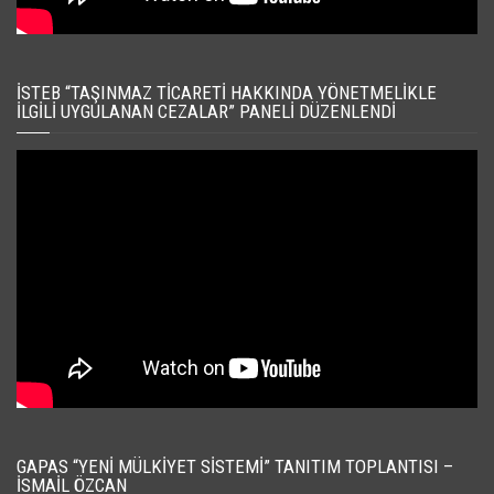
İSTEB “TAŞINMAZ TICARETI HAKKINDA YÖNETMELIKLE
İLGILI UYGULANAN CEZALAR” PANELI DÜZENLENDI
GAPAS “YENI MÜLKIYET SISTEMI” TANITIM TOPLANTISI –
İSMAIL ÖZCAN