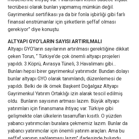
tecrübesi olarak bunları yapmamış mümkün değil.
Gayrimenkul sertifikası ya da bir fonla işbirliği gibi farlı
finansal enstrümanlar için şirketlerin şeffaf olması
gerekiyor” diye konuştu.
ALTYAPI GYO’LARIN SAYISI ARTIRILMALI
Altyapı GYO’ların sayılarının artırılması gerektiğine dikkat
çeken Torun, “ Türkiye’de çok önemli altyapı projeleri
yapıldı. 3.Köprü, Avrasya Tüneli, 3.Havalimanı gibi…
Bunları hepsi birer gayrimenkul yatırımıdır. Bundan dolayı
bunlar altyapı GYO olarak tanımlandı, düzenlemesi de
yapıldı. Belki de ilk örnek Başkent Doğalgaz Altyapı
Gayrimenkul Yatırım Ortaklığı izin alarak tescil edilmiş
oldu. Bunların sayısının artması lazım. Büyük altyapı
yatırımları için finansmana ihtiyaç var. Türkiye gibi
gelişmekte olan ülkelerin tasarrufları kısıtlı. O yüzden
yabancı yatırımcıları buralara çekmemiz lazım. Bunlar da
yabancı yatırımcılar için önemli yatırım araçları. Ama bu
şeffaf yapının sağlanması lazım” ifadesinde bulundu