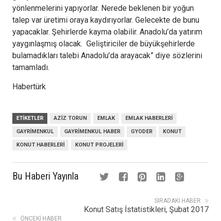
yönlenmelerini yapıyorlar. Nerede beklenen bir yoğun
talep var üretimi oraya kaydırıyorlar. Gelecekte de bunu
yapacaklar. Şehirlerde kayma olabilir. Anadolu’da yatırım
yaygınlaşmış olacak. Geliştiriciler de büyükşehirlerde
bulamadıkları talebi Anadolu’da arayacak” diye sözlerini
tamamladı.
Habertürk
ETIKETLER
AZIZ TORUN
EMLAK
EMLAK HABERLERI
GAYRIMENKUL
GAYRIMENKUL HABER
GYODER
KONUT
KONUT HABERLERI
KONUT PROJELERI
Bu Haberi Yayınla
SIRADAKI HABER
Konut Satış İstatistikleri, Şubat 2017
ÖNCEKI HABER