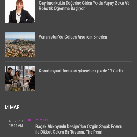
Gayrimenkulün Değerine Giden Yolda Yapay Zeka Ve
Robotik Öğrenme Başlıyor
Yunanistan’da Golden Visa için 5 neden
Konut inşaat firmaları şikayetleri yüzde 127 arttı
MIMARI
MİMARİ
NIS 22ND
10:11 AM
Başak Akkoyunlu Design’dan Özgün Saçak Formu
ile Dikkat Çeken Bir Tasarım: The Pearl