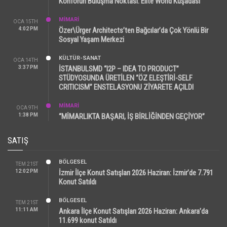
Konforun Buluşma Noktası: Elite World Kuşadası
MİMARİ
OCA 15TH
4:02 PM
Özer\Ürger Architects’ten Bağcılar’da Çok Yönlü Bir
Sosyal Yaşam Merkezi
KÜLTÜR-SANAT
OCA 14TH
3:37 PM
İSTANBULSMD “I2P – IDEA TO PRODUCT”
STÜDYOSUNDA ÜRETİLEN “ÖZ ELEŞTİRİ-SELF
CRITICISM” ENSTELASYONU ZİYARETE AÇILDI
MİMARİ
OCA 9TH
1:38 PM
“MİMARLIKTA BAŞARI, İŞ BİRLİĞİNDEN GEÇİYOR”
SATIŞ
BÖLGESEL
TEM 21ST
12:02 PM
İzmir İlçe Konut Satışları 2026 Haziran: İzmir’de 7.791
Konut Satıldı
BÖLGESEL
TEM 21ST
11:11 AM
Ankara İlçe Konut Satışları 2026 Haziran: Ankara’da
11.699 konut Satıldı