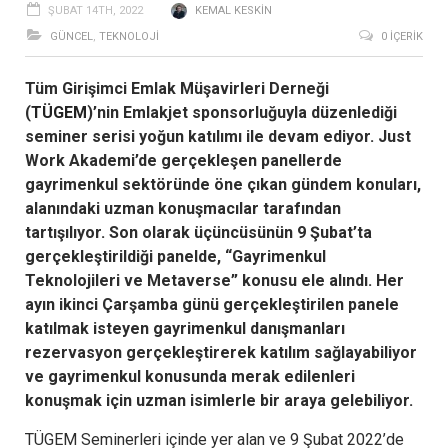
ŞUBAT 14TH, 2022
KEMAL KESKIN
GÜNCEL
,
TEKNOLOJİ
0 İÇERIK
Tüm Girişimci Emlak Müşavirleri Derneği
(
TÜGEM
)’nin Emlakjet sponsorluğuyla düzenlediği
seminer serisi yoğun katılımı ile devam ediyor. Just
Work Akademi’de gerçekleşen panellerde
gayrimenkul sektöründe öne çıkan gündem konuları,
alanındaki uzman konuşmacılar tarafından
tartışılıyor. Son olarak üçüncüsünün 9 Şubat’ta
gerçekleştirildiği panelde, “Gayrimenkul
Teknolojileri ve Metaverse” konusu ele alındı. Her
ayın ikinci Çarşamba günü gerçekleştirilen panele
katılmak isteyen gayrimenkul danışmanları
rezervasyon gerçekleştirerek katılım sağlayabiliyor
ve gayrimenkul konusunda merak edilenleri
konuşmak için uzman isimlerle bir araya gelebiliyor.
TÜGEM Seminerleri içinde yer alan ve 9 Şubat 2022’de