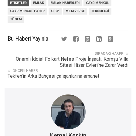
ETIKETLER
EMLAK
EMLAK HABERLERI
GAYRIMENKUL
GAYRIMENKUL HABER
GISP
METAVERSE
TEKNOLOJI
TÜGEM
Bu Haberi Yayınla
SIRADAKI HABER
Önemli İddia! Folkart Nefes Proje İnşaatı, Komşu Villa
Sitesi Hisar Evleri'ne Zarar Verdi
ÖNCEKI HABER
Tekfen’in Arka Bahçesi çalışanlarına emanet
Kemal Keskin