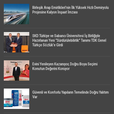
Birleşik Arap Emirlikleri’nin İlk Yüksek Hızlı Demiryolu
Projesine Kalyon İnşaat İmzası
SKD Türkiye ve Sabancı Üniversitesi İş Birliğiyle
Hazırlanan Yeni “Sürdürülebilirlik” Tanımı TDK Genel
Türkçe Sözlük’e Girdi
Evini Yenileyen Kazanıyor, Doğru Boya Seçimi
Konutun Değerini Koruyor
Güvenli ve Konforlu Yapıların Temelinde Doğru Yalıtım
Var