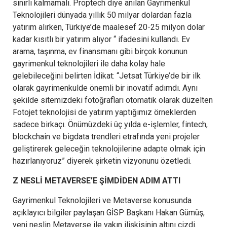
sınırlı kalmamalı. Proptech diye anılan Gayrimenkul
Teknolojileri dünyada yıllık 50 milyar dolardan fazla
yatırım alırken, Türkiye’de maalesef 20-25 milyon dolar
kadar kısıtlı bir yatırım alıyor “ ifadesini kullandı. Ev
arama, taşınma, ev finansmanı gibi birçok konunun
gayrimenkul teknolojileri ile daha kolay hale
gelebileceğini belirten İdikat: “Jetsat Türkiye’de bir ilk
olarak gayrimenkulde önemli bir inovatif adımdı. Aynı
şekilde sitemizdeki fotoğrafları otomatik olarak düzelten
Fotojet teknolojisi de yatırım yaptığımız örneklerden
sadece birkaçı. Önümüzdeki üç yılda e-işlemler, fintech,
blockchain ve bigdata trendleri etrafında yeni projeler
geliştirerek geleceğin teknolojilerine adapte olmak için
hazırlanıyoruz” diyerek şirketin vizyonunu özetledi.
Z NESLİ METAVERSE’E ŞİMDİDEN ADIM ATTI
Gayrimenkul Teknolojileri ve Metaverse konusunda
açıklayıcı bilgiler paylaşan GİSP Başkanı Hakan Gümüş,
yeni neslin Metaverse ile yakın ilişkisinin altını çizdi.