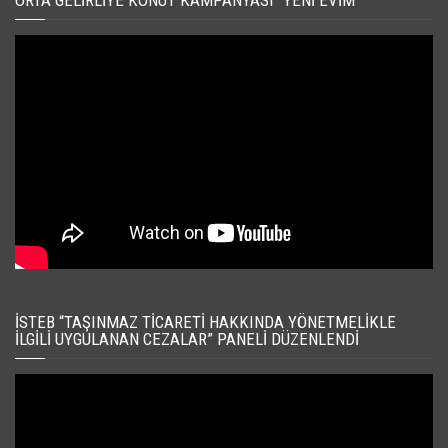
İSTEB “TAŞINMAZ TICARETI HAKKINDA YÖNETMELIKLE
İLGILI UYGULANAN CEZALAR” PANELI DÜZENLENDI