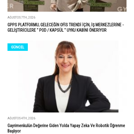
AĞUSTOS 7TH, 2026
GPPS PLATFORMU; GELECEĞİN OFİS TRENDİ İÇİN, İŞ MERKEZLERİNE -
GELİŞTİRİCİLERE " POD / KAPSÜL " UYKU KABİNİ ÖNERİYOR
GÜNCEL
AĞUSTOS 4TH, 2026
Gayrimenkulün Değerine Giden Yolda Yapay Zeka Ve Robotik Öğrenme
Başlıyor