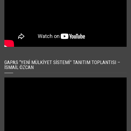
GAPAS “YENI MÜLKIYET SISTEMI” TANITIM TOPLANTISI –
İSMAIL ÖZCAN