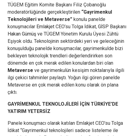
TÜGEM Eğitim Komite Başkanı Filiz Çobanoğlu
moderatörlüğünde gerçekleştirilen
“Gayrimenkul
Teknolojileri ve Metaverse”
konulu panelde
konuşmacılar
Emlakjet
CEO’su Tolga İdikat,
GİSP
Başkanı
Hakan Gümüş
ve TÜGEM Yönetim Kurulu Üyesi Zühtü
Eşiyok oldu. Teknolojinin sektördeki yeri ve geleceğinin
konuşulduğu panelde konuşmacılar, gayrimenkulde bizi
bekleyen teknolojik trendleri değerlendirirken son
dönemde en çok merak edilen konulardan biri olan
Metaverse
ve gayrimenkulün kesişim noktalarıyla ilgili
ilgi çekici tahminler paylaştı. Yoğun ilgi gören panelde
Metaverse en çok merak edilen konu olarak ön plana
çıktı.
GAYRİMENKUL TEKNOLOJİLERİ İÇİN TÜRKİYE’DE
YATIRIM YETERSİZ
Panele konuşmacı olarak katılan Emlakjet CEO’su Tolga
İdikat “Gayrimenkul teknolojileri sadece listeleme ile