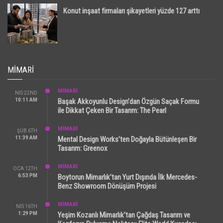
Konut inşaat firmaları şikayetleri yüzde 127 arttı
MIMARI
MİMARİ
NIS 22ND
10:11 AM
Başak Akkoyunlu Design’dan Özgün Saçak Formu
ile Dikkat Çeken Bir Tasarım: The Pearl
MİMARİ
ŞUB 6TH
11:39 AM
Mental Design Works’ten Doğayla Bütünleşen Bir
Tasarım: Greenox
MİMARİ
OCA 12TH
6:53 PM
Boytorun Mimarlık’tan Yurt Dışında İlk Mercedes-
Benz Showroom Dönüşüm Projesi
MİMARİ
NIS 16TH
1:29 PM
Yeşim Kozanlı Mimarlık’tan Çağdaş Tasarım ve