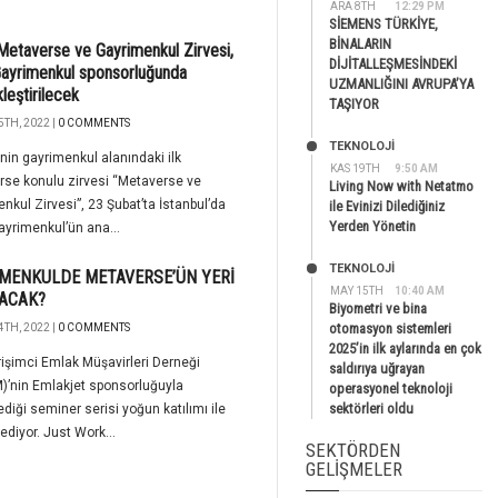
ARA 8TH
12:29 PM
SİEMENS TÜRKİYE,
BİNALARIN
etaverse ve Gayrimenkul Zirvesi,
DİJİTALLEŞMESİNDEKİ
ayrimenkul sponsorluğunda
UZMANLIĞINI AVRUPA’YA
leştirilecek
TAŞIYOR
5TH, 2022 |
0 COMMENTS
TEKNOLOJİ
’nin gayrimenkul alanındaki ilk
KAS 19TH
9:50 AM
se konulu zirvesi “Metaverse ve
Living Now with Netatmo
nkul Zirvesi”, 23 Şubat’ta İstanbul’da
ile Evinizi Dilediğiniz
Yerden Yönetin
yrimenkul’ün ana...
TEKNOLOJİ
MENKULDE METAVERSE’ÜN YERİ
MAY 15TH
10:40 AM
ACAK?
Biyometri ve bina
otomasyon sistemleri
4TH, 2022 |
0 COMMENTS
2025’in ilk aylarında en çok
işimci Emlak Müşavirleri Derneği
saldırıya uğrayan
)’nin Emlakjet sponsorluğuyla
operasyonel teknoloji
sektörleri oldu
diği seminer serisi yoğun katılımı ile
diyor. Just Work...
SEKTÖRDEN
GELIŞMELER