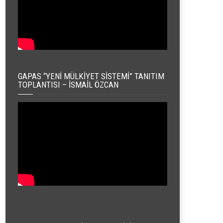
GAPAS “YENI MÜLKIYET SISTEMI” TANITIM
TOPLANTISI – İSMAIL ÖZCAN