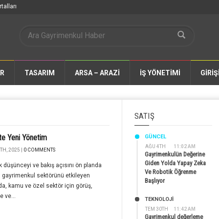
talları
AR
TASARIM
ARSA – ARAZİ
İŞ YÖNETİMİ
GİRİŞ
SATIŞ
'te Yeni Yönetim
GÜNCEL
AĞU 4TH
11:02 AM
TH, 2025 |
0 COMMENTS
Gayrimenkulün Değerine
Giden Yolda Yapay Zeka
ik düşünceyi ve bakış açısını ön planda
Ve Robotik Öğrenme
, gayrimenkul sektörünü etkileyen
Başlıyor
da, kamu ve özel sektör için görüş,
 ve...
TEKNOLOJİ
TEM 30TH
11:42 AM
Gayrimenkul değerleme