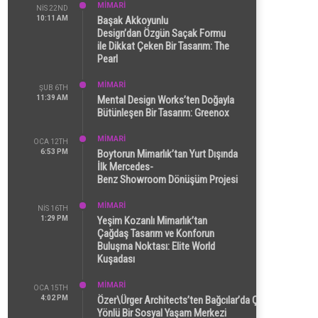
MİMARİ
NIS 22ND
10:11 AM
Başak Akkoyunlu
Design’dan Özgün Saçak Formu
ile Dikkat Çeken Bir Tasarım: The
Pearl
MİMARİ
ŞUB 6TH
11:39 AM
Mental Design Works’ten Doğayla
Bütünleşen Bir Tasarım: Greenox
MİMARİ
OCA 12TH
6:53 PM
Boytorun Mimarlık’tan Yurt Dışında
İlk Mercedes-
Benz Showroom Dönüşüm Projesi
MİMARİ
NIS 16TH
1:29 PM
Yeşim Kozanlı Mimarlık’tan
Çağdaş Tasarım ve Konforun
Buluşma Noktası: Elite World
Kuşadası
MİMARİ
OCA 15TH
4:02 PM
Özer\Ürger Architects’ten Bağcılar’da Çok
Yönlü Bir Sosyal Yaşam Merkezi