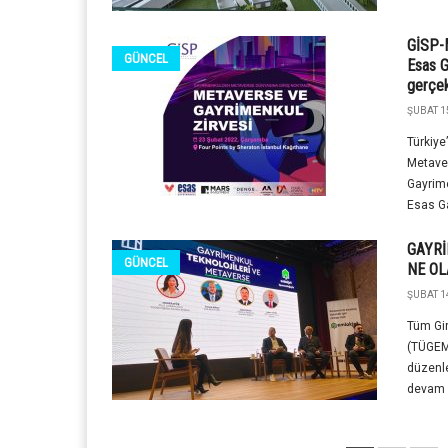
GİSP-M
GÜNCEL
Esas G
gerçek
ŞUBAT 1
Türkiye
Metaver
Gayrime
Esas Ga
GAYRİ
GÜNCEL
NE OL
ŞUBAT 1
Tüm Gir
(TÜGEM
düzenle
devam e