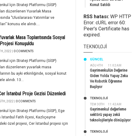
Konut Satıldı
nkul İçin Strateji Platformu (GİSP)
ndan düzenlenen Yuvarlak Masa
RSS hatası:
WP HTTP
ısında "Uluslararası Yatırımlar ve
Error: cURL error 60:
arı" konusu ele alındı....
Peer's Certificate has
expired.
uvarlak Masa Toplantısında Sosyal
Projesi Konuşuldu
TEKNOLOJI
H, 2022 |
0 COMMENTS
GÜNCEL
nkul için Strateji Platformu (GİSP)
AĞU 4TH
11:02 AM
ndan düzenlenen yuvarlak masa
Gayrimenkulün Değerine
ılarının bu ayki etkinliğinde, sosyal konut
Giden Yolda Yapay Zeka
ele alındı. 13...
Ve Robotik Öğrenme
Başlıyor
Cer İstanbul Proje Gezisi Düzenledi
TEKNOLOJİ
5TH, 2022 |
0 COMMENTS
TEM 30TH
11:42 AM
Gayrimenkul değerleme
nkul İçin Strateji Platformu (GİSP), Ege
sektörü yapay zekâ
n İstanbul Fatih ilçesi, Kazlıçeşme
teknolojileriyle dönüşüyor
eki özel projesi, Cer İstanbul projesi için
TEKNOLOJİ