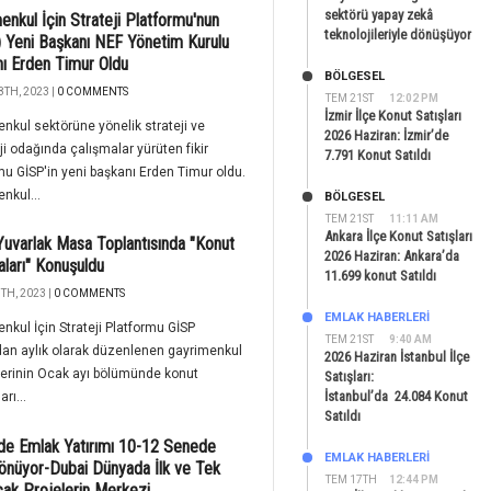
sektörü yapay zekâ
enkul İçin Strateji Platformu'nun
teknolojileriyle dönüşüyor
 Yeni Başkanı NEF Yönetim Kurulu
ı Erden Timur Oldu
BÖLGESEL
8TH, 2023 |
0 COMMENTS
TEM 21ST
12:02 PM
İzmir İlçe Konut Satışları
nkul sektörüne yönelik strateji ve
2026 Haziran: İzmir’de
ji odağında çalışmalar yürüten fikir
7.791 Konut Satıldı
mu GİSP'in yeni başkanı Erden Timur oldu.
nkul...
BÖLGESEL
TEM 21ST
11:11 AM
Ankara İlçe Konut Satışları
uvarlak Masa Toplantısında "Konut
2026 Haziran: Ankara’da
kaları" Konuşuldu
11.699 konut Satıldı
TH, 2023 |
0 COMMENTS
EMLAK HABERLERI
nkul İçin Strateji Platformu GİSP
TEM 21ST
9:40 AM
dan aylık olarak düzenlenen gayrimenkul
2026 Haziran İstanbul İlçe
erinin Ocak ayı bölümünde konut
Satışları:
İstanbul’da 24.084 Konut
arı...
Satıldı
de Emlak Yatırımı 10-12 Senede
EMLAK HABERLERI
önüyor-Dubai Dünyada İlk ve Tek
TEM 17TH
12:44 PM
cak Projelerin Merkezi