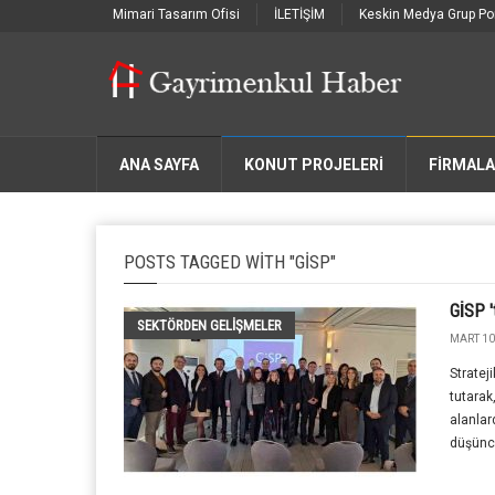
Mimari Tasarım Ofisi
İLETİŞİM
Keskin Medya Grup Por
ANA SAYFA
KONUT PROJELERİ
FIRMAL
POSTS TAGGED WITH "GISP"
GİSP 
SEKTÖRDEN GELIŞMELER
MART 10
Stratej
tutarak
alanlar
düşünce