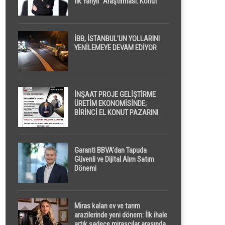
İlk Yarıyıl” Araştırması: Konut
Piyasasında Dengeli Görünüm
Sürerken, İlk El ve İpotekli
Satışlarda Sınırlı Toparlanma
Dikkat Çekti
İBB, İSTANBUL’UN YOLLARINI
YENİLEMEYE DEVAM EDİYOR
İNŞAAT PROJE GELİŞTİRME
ÜRETİM EKONOMİSİNDE;
BİRİNCİ EL KONUT PAZARINI
GPPS PLATFORMU ” PİYASA
GAYRİMENKUL ” İLE
EKRANLARA TAŞIYACAK
Garanti BBVA’dan Tapuda
Güvenli ve Dijital Alım Satım
Dönemi
Miras kalan ev ve tarım
arazilerinde yeni dönem: İlk ihale
artık sadece mirasçılar arasında