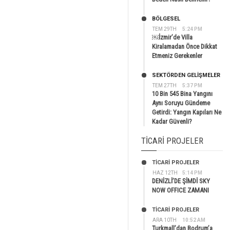
BÖLGESEL
TEM 29TH
5:24 PM
￼İzmir’de Villa
Kiralamadan Önce Dikkat
Etmeniz Gerekenler
SEKTÖRDEN GELIŞMELER
TEM 27TH
5:37 PM
10 Bin 545 Bina Yangını
Aynı Soruyu Gündeme
Getirdi: Yangın Kapıları Ne
Kadar Güvenli?
TICARI PROJELER
TİCARİ PROJELER
HAZ 12TH
5:14 PM
DENİZLİ’DE ŞİMDİ SKY
NOW OFFICE ZAMANI
TİCARİ PROJELER
ARA 10TH
10:52 AM
Turkmall’dan Bodrum’a