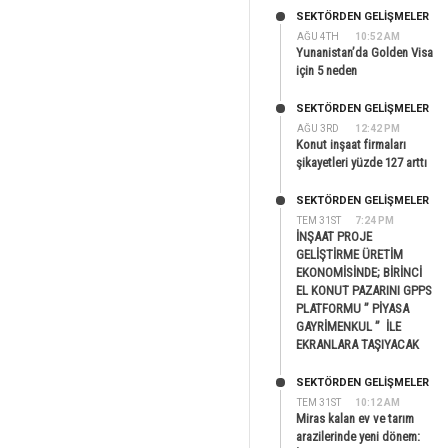
SEKTÖRDEN GELIŞMELER
AĞU 4TH
10:52 AM
Yunanistan’da Golden Visa
için 5 neden
SEKTÖRDEN GELIŞMELER
AĞU 3RD
12:42 PM
Konut inşaat firmaları
şikayetleri yüzde 127 arttı
SEKTÖRDEN GELIŞMELER
TEM 31ST
7:24 PM
İNŞAAT PROJE
GELİŞTİRME ÜRETİM
EKONOMİSİNDE; BİRİNCİ
EL KONUT PAZARINI GPPS
PLATFORMU ” PİYASA
GAYRİMENKUL ” İLE
EKRANLARA TAŞIYACAK
SEKTÖRDEN GELIŞMELER
TEM 31ST
10:12 AM
Miras kalan ev ve tarım
arazilerinde yeni dönem: