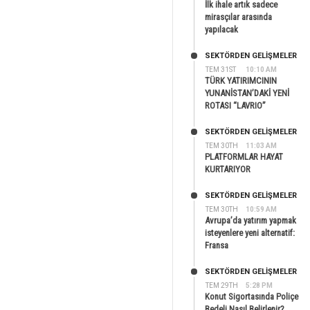
İlk ihale artık sadece
mirasçılar arasında
yapılacak
SEKTÖRDEN GELIŞMELER
TEM 31ST
10:10 AM
TÜRK YATIRIMCININ
YUNANİSTAN’DAKİ YENİ
ROTASI “LAVRIO”
SEKTÖRDEN GELIŞMELER
TEM 30TH
11:03 AM
PLATFORMLAR HAYAT
KURTARIYOR
SEKTÖRDEN GELIŞMELER
TEM 30TH
10:59 AM
Avrupa’da yatırım yapmak
isteyenlere yeni alternatif:
Fransa
SEKTÖRDEN GELIŞMELER
TEM 29TH
5:28 PM
Konut Sigortasında Poliçe
Bedeli Nasıl Belirlenir?