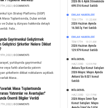
2026 İlk 6 Aylık Döneminde
699.516 Konut Satıldı
7TH, 2022 |
0 COMMENTS
nkul İçin Strateji Platformu (GİSP)
EMLAK HABERLERI
k Masa Toplantısında, Dubai emlak
TEM 17TH
11:22 AM
2026 Haziran Ayında
ı ve Dubai iş dünyası hakkında detaylı
16.565 İş Yeri Satıldı
verildi. Felix...
EMLAK HABERLERI
şında Gayrimenkul Geliştirmek
TEM 17TH
10:31 AM
n Geliştirici Şirketler Nelere Dikkat
2026 Haziran Ayında
?
129.979 Konut Satıldı
9TH, 2022 |
0 COMMENTS
BÖLGESEL
arayel, yurtdışında gayrimenkul
HAZ 23RD
12:59 PM
rme veya farklı alanlarda yatırım
Ankara İlçe Konut Satışları
2026 Mayıs: Mayıs Ayında
an şirkelterin dikkat noktalarını açıkladı.
Ankara’da 8.021 konut
varlak Masa...
Satıldı
uvarlak Masa Toplantısında
BÖLGESEL
rarası Yatırımlar ve Avantajları"
HAZ 23RD
12:17 PM
nda Önemli Bilgiler Verildi
2026 Mayıs İzmir İlçe
Konut Satışları: Mayıs
7TH, 2022 |
0 COMMENTS
Ayında İzmir’de 5.624