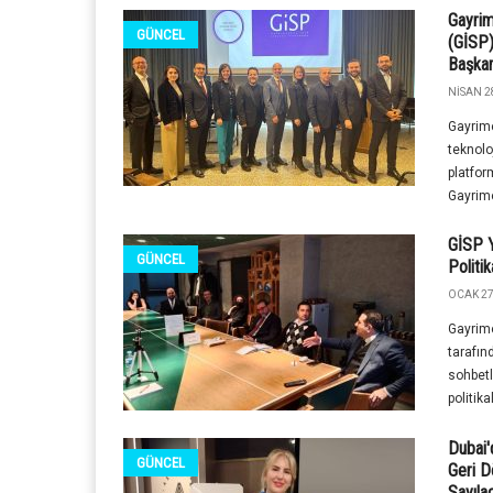
Gayrim
GÜNCEL
(GİSP)
Başkan
NISAN 2
Gayrime
teknolo
platfor
Gayrime
GİSP Y
GÜNCEL
Politi
OCAK 27
Gayrime
tarafın
sohbetl
politikal
Dubai'
GÜNCEL
Geri D
Sayıla