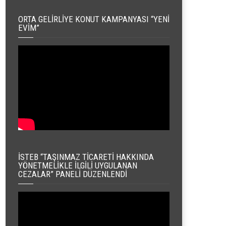
ORTA GELIRLIYE KONUT KAMPANYASI “YENI
EVIM”
İSTEB “TAŞINMAZ TICARETI HAKKINDA
YÖNETMELIKLE İLGILI UYGULANAN
CEZALAR” PANELI DÜZENLENDI