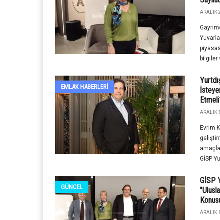
ARALIK 2
Gayrime
Yuvarla
piyasas
bilgiler 
Yurtdı
EMLAK HABERLERI
İsteye
Etmeli
ARALIK 1
Evrim K
gelişti
amaçlay
GİSP Yu
GİSP Y
GÜNCEL
"Ulusla
Konusu
ARALIK 1