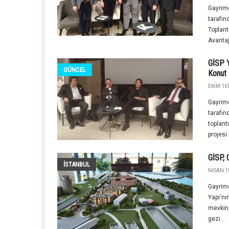
Gayrime
tarafı
Toplant
Avantajl
GİSP Y
GÜNCEL
Konut 
EKIM 16T
Gayrime
tarafı
toplant
projesi 
GİSP, 
İSTANBUL
NISAN 1
Gayrime
Yapı'nı
mevkind
gezi...