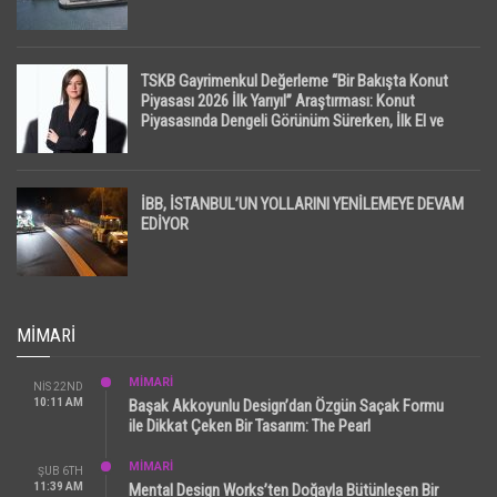
TSKB Gayrimenkul Değerleme “Bir Bakışta Konut
Piyasası 2026 İlk Yarıyıl” Araştırması: Konut
Piyasasında Dengeli Görünüm Sürerken, İlk El ve
İpotekli Satışlarda Sınırlı Toparlanma Dikkat Çekti
İBB, İSTANBUL’UN YOLLARINI YENİLEMEYE DEVAM
EDİYOR
MIMARI
MİMARİ
NIS 22ND
10:11 AM
Başak Akkoyunlu Design’dan Özgün Saçak Formu
ile Dikkat Çeken Bir Tasarım: The Pearl
MİMARİ
ŞUB 6TH
11:39 AM
Mental Design Works’ten Doğayla Bütünleşen Bir