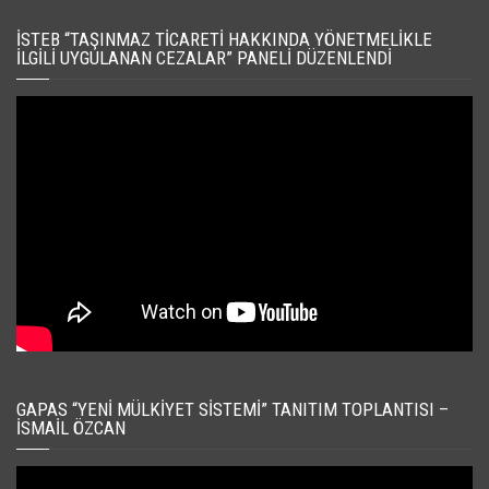
İSTEB “TAŞINMAZ TICARETI HAKKINDA YÖNETMELIKLE
İLGILI UYGULANAN CEZALAR” PANELI DÜZENLENDI
GAPAS “YENI MÜLKIYET SISTEMI” TANITIM TOPLANTISI –
İSMAIL ÖZCAN