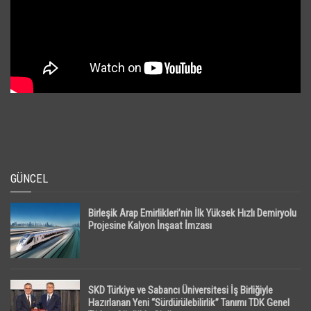
GÜNCEL
Birleşik Arap Emirlikleri’nin İlk Yüksek Hızlı Demiryolu
Projesine Kalyon İnşaat İmzası
SKD Türkiye ve Sabancı Üniversitesi İş Birliğiyle
Hazırlanan Yeni “Sürdürülebilirlik” Tanımı TDK Genel