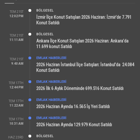
BÖLGESEL
TEM 21ST
12:02 PM
İzmir İlçe Konut Satışları 2026 Haziran: İzmir’de 7.791
Konut Satıldı
BÖLGESEL
TEM 21ST
11:11 AM
Ankara İlçe Konut Satışları 2026 Haziran: Ankara’da
11.699 konut Satıldı
EMLAK HABERLERI
TEM 21ST
9:40 AM
2026 Haziran İstanbul İlçe Satışları: İstanbul’da 24.084
Konut Satıldı
EMLAK HABERLERI
TEM 17TH
12:44 PM
2026 İlk 6 Aylık Döneminde 699.516 Konut Satıldı
EMLAK HABERLERI
TEM 17TH
11:22 AM
2026 Haziran Ayında 16.565 İş Yeri Satıldı
EMLAK HABERLERI
TEM 17TH
10:31 AM
2026 Haziran Ayında 129.979 Konut Satıldı
BÖLGESEL
HAZ 23RD