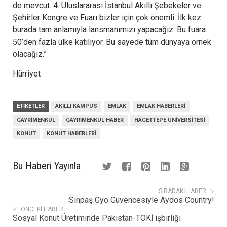
de mevcut. 4. Uluslararası İstanbul Akıllı Şebekeler ve
Şehirler Kongre ve Fuarı bizler için çok önemli. İlk kez
burada tam anlamıyla lansmanımızı yapacağız. Bu fuara
50’den fazla ülke katılıyor. Bu sayede tüm dünyaya örnek
olacağız.”
Hürriyet
ETIKETLER
AKILLI KAMPÜS
EMLAK
EMLAK HABERLERI
GAYRIMENKUL
GAYRIMENKUL HABER
HACETTEPE ÜNIVERSITESI
KONUT
KONUT HABERLERI
Bu Haberi Yayınla
SIRADAKI HABER
Sinpaş Gyo Güvencesiyle Aydos Country!
ÖNCEKI HABER
Sosyal Konut Üretiminde Pakistan-TOKİ işbirliği