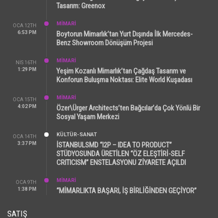
Tasarım: Greenox
MİMARİ
OCA 12TH
6:53 PM
Boytorun Mimarlık’tan Yurt Dışında İlk Mercedes-
Benz Showroom Dönüşüm Projesi
MİMARİ
NIS 16TH
1:29 PM
Yeşim Kozanlı Mimarlık’tan Çağdaş Tasarım ve
Konforun Buluşma Noktası: Elite World Kuşadası
MİMARİ
OCA 15TH
4:02 PM
Özer\Ürger Architects’ten Bağcılar’da Çok Yönlü Bir
Sosyal Yaşam Merkezi
KÜLTÜR-SANAT
OCA 14TH
3:37 PM
İSTANBULSMD “I2P – IDEA TO PRODUCT”
STÜDYOSUNDA ÜRETİLEN “ÖZ ELEŞTİRİ-SELF
CRITICISM” ENSTELASYONU ZİYARETE AÇILDI
MİMARİ
OCA 9TH
1:38 PM
“MİMARLIKTA BAŞARI, İŞ BİRLİĞİNDEN GEÇİYOR”
SATIŞ