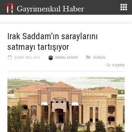
Irak Saddam’ın saraylarını
satmayı tartışıyor
ŞUBAT 3RD, 2016
KEMAL KESKIN
GÜNCEL
0 İÇERIK