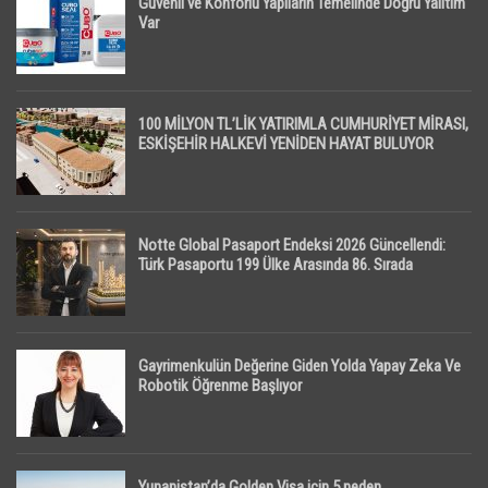
Güvenli ve Konforlu Yapıların Temelinde Doğru Yalıtım
Var
100 MİLYON TL’LİK YATIRIMLA CUMHURİYET MİRASI,
ESKİŞEHİR HALKEVİ YENİDEN HAYAT BULUYOR
Notte Global Pasaport Endeksi 2026 Güncellendi:
Türk Pasaportu 199 Ülke Arasında 86. Sırada
Gayrimenkulün Değerine Giden Yolda Yapay Zeka Ve
Robotik Öğrenme Başlıyor
Yunanistan’da Golden Visa için 5 neden