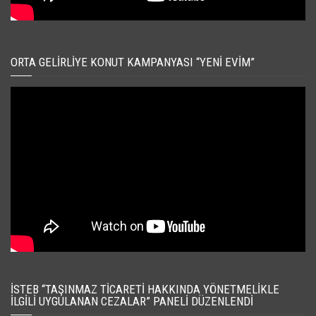
ORTA GELIRLIYE KONUT KAMPANYASI “YENI EVIM”
İSTEB “TAŞINMAZ TICARETI HAKKINDA YÖNETMELIKLE
İLGILI UYGULANAN CEZALAR” PANELI DÜZENLENDI