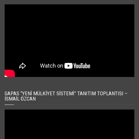
GAPAS “YENI MÜLKIYET SISTEMI” TANITIM TOPLANTISI –
İSMAIL ÖZCAN