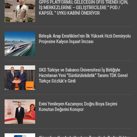
GPPS PLATFORMU; GELECEĞİN OFİS TRENDİ İÇİN,
İŞ MERKEZLERİNE – GELİŞTİRİCİLERE ” POD /
KAPSÜL ” UYKU KABİNİ ÖNERİYOR
Birleşik Arap Emirlikleri’nin İlk Yüksek Hızlı Demiryolu
Projesine Kalyon İnşaat İmzası
SKD Türkiye ve Sabancı Üniversitesi İş Birliğiyle
Hazırlanan Yeni “Sürdürülebilirlik” Tanımı TDK Genel
Türkçe Sözlük’e Girdi
Evini Yenileyen Kazanıyor, Doğru Boya Seçimi
Konutun Değerini Koruyor