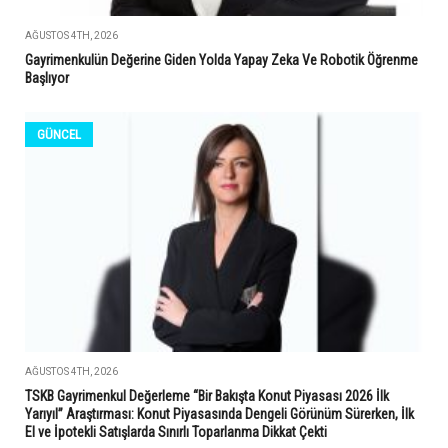
AĞUSTOS 4TH, 2026
Gayrimenkulün Değerine Giden Yolda Yapay Zeka Ve Robotik Öğrenme
Başlıyor
GÜNCEL
AĞUSTOS 4TH, 2026
TSKB Gayrimenkul Değerleme “Bir Bakışta Konut Piyasası 2026 İlk
Yarıyıl” Araştırması: Konut Piyasasında Dengeli Görünüm Sürerken, İlk
El ve İpotekli Satışlarda Sınırlı Toparlanma Dikkat Çekti