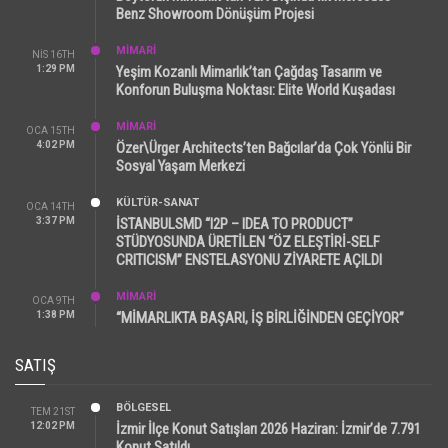
Benz Showroom Dönüşüm Projesi
MİMARİ
NIS 16TH
1:29 PM
Yeşim Kozanlı Mimarlık’tan Çağdaş Tasarım ve
Konforun Buluşma Noktası: Elite World Kuşadası
MİMARİ
OCA 15TH
4:02 PM
Özer\Ürger Architects’ten Bağcılar’da Çok Yönlü Bir
Sosyal Yaşam Merkezi
KÜLTÜR-SANAT
OCA 14TH
3:37 PM
İSTANBULSMD “I2P – IDEA TO PRODUCT”
STÜDYOSUNDA ÜRETİLEN “ÖZ ELEŞTİRİ-SELF
CRITICISM” ENSTELASYONU ZİYARETE AÇILDI
MİMARİ
OCA 9TH
1:38 PM
“MİMARLIKTA BAŞARI, İŞ BİRLİĞİNDEN GEÇİYOR”
SATIŞ
BÖLGESEL
TEM 21ST
12:02 PM
İzmir İlçe Konut Satışları 2026 Haziran: İzmir’de 7.791
Konut Satıldı