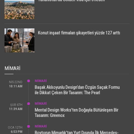
Konut inşaat firmaları şikayetleri yüzde 127 arttı
MIMARI
MİMARİ
NIS 22ND
10:11 AM
Başak Akkoyunlu Design’dan Özgün Saçak Formu
ile Dikkat Çeken Bir Tasarım: The Pearl
MİMARİ
ŞUB 6TH
11:39 AM
Mental Design Works’ten Doğayla Bütünleşen Bir
Tasarım: Greenox
MİMARİ
OCA 12TH
6:53 PM
Boytorun Mimarlık’tan Yurt Dışında İlk Mercedes-