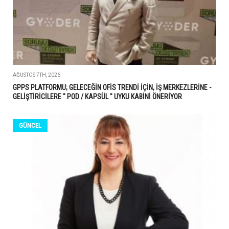
AĞUSTOS 7TH, 2026
GPPS PLATFORMU; GELECEĞİN OFİS TRENDİ İÇİN, İŞ MERKEZLERİNE -
GELİŞTİRİCİLERE " POD / KAPSÜL " UYKU KABİNİ ÖNERİYOR
GÜNCEL