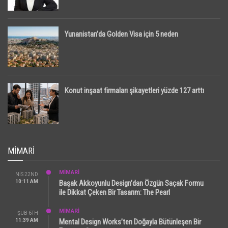
Yunanistan’da Golden Visa için 5 neden
Konut inşaat firmaları şikayetleri yüzde 127 arttı
MIMARI
MİMARİ
NIS 22ND
10:11 AM
Başak Akkoyunlu Design’dan Özgün Saçak Formu
ile Dikkat Çeken Bir Tasarım: The Pearl
MİMARİ
ŞUB 6TH
11:39 AM
Mental Design Works’ten Doğayla Bütünleşen Bir