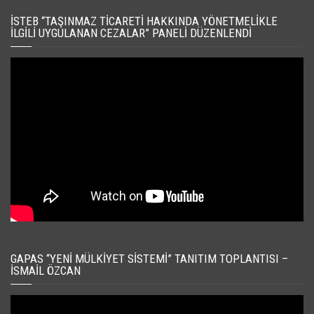
İSTEB “TAŞINMAZ TICARETI HAKKINDA YÖNETMELIKLE
İLGILI UYGULANAN CEZALAR” PANELI DÜZENLENDI
GAPAS “YENI MÜLKIYET SISTEMI” TANITIM TOPLANTISI –
İSMAIL ÖZCAN