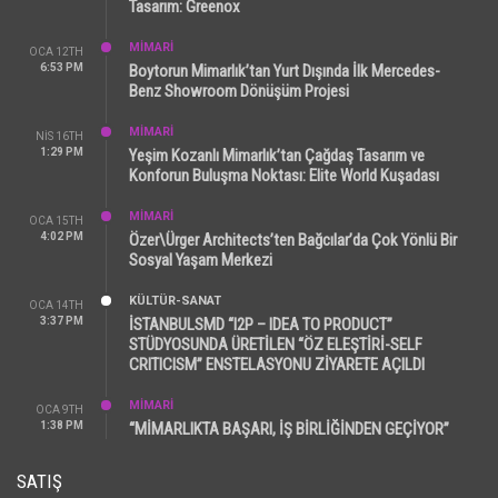
Tasarım: Greenox
MİMARİ
OCA 12TH
6:53 PM
Boytorun Mimarlık’tan Yurt Dışında İlk Mercedes-
Benz Showroom Dönüşüm Projesi
MİMARİ
NIS 16TH
1:29 PM
Yeşim Kozanlı Mimarlık’tan Çağdaş Tasarım ve
Konforun Buluşma Noktası: Elite World Kuşadası
MİMARİ
OCA 15TH
4:02 PM
Özer\Ürger Architects’ten Bağcılar’da Çok Yönlü Bir
Sosyal Yaşam Merkezi
KÜLTÜR-SANAT
OCA 14TH
3:37 PM
İSTANBULSMD “I2P – IDEA TO PRODUCT”
STÜDYOSUNDA ÜRETİLEN “ÖZ ELEŞTİRİ-SELF
CRITICISM” ENSTELASYONU ZİYARETE AÇILDI
MİMARİ
OCA 9TH
1:38 PM
“MİMARLIKTA BAŞARI, İŞ BİRLİĞİNDEN GEÇİYOR”
SATIŞ