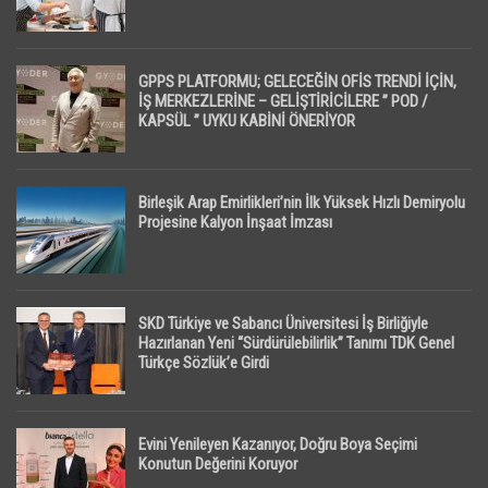
GPPS PLATFORMU; GELECEĞİN OFİS TRENDİ İÇİN,
İŞ MERKEZLERİNE – GELİŞTİRİCİLERE ” POD /
KAPSÜL ” UYKU KABİNİ ÖNERİYOR
Birleşik Arap Emirlikleri’nin İlk Yüksek Hızlı Demiryolu
Projesine Kalyon İnşaat İmzası
SKD Türkiye ve Sabancı Üniversitesi İş Birliğiyle
Hazırlanan Yeni “Sürdürülebilirlik” Tanımı TDK Genel
Türkçe Sözlük’e Girdi
Evini Yenileyen Kazanıyor, Doğru Boya Seçimi
Konutun Değerini Koruyor