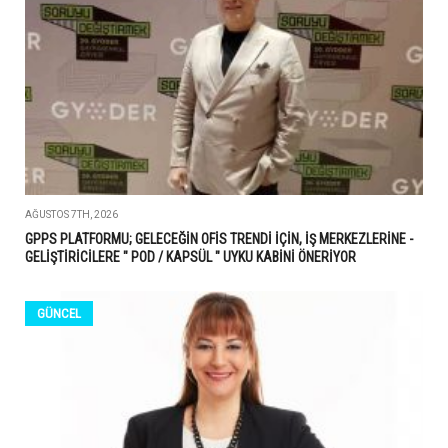
AĞUSTOS 7TH, 2026
GPPS PLATFORMU; GELECEĞİN OFİS TRENDİ İÇİN, İŞ MERKEZLERİNE -
GELİŞTİRİCİLERE " POD / KAPSÜL " UYKU KABİNİ ÖNERİYOR
GÜNCEL