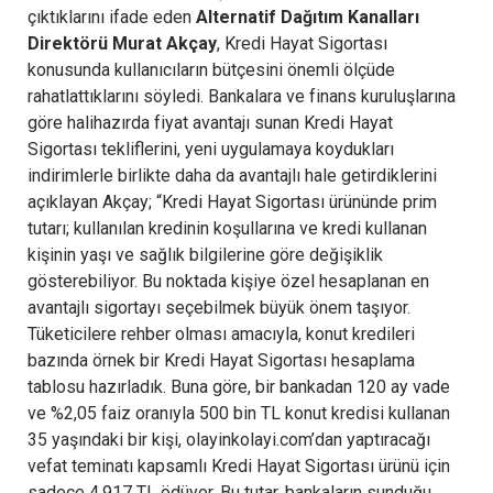
çıktıklarını ifade eden
Alternatif Dağıtım Kanalları
Direktörü Murat Akçay
, Kredi Hayat Sigortası
konusunda kullanıcıların bütçesini önemli ölçüde
rahatlattıklarını söyledi. Bankalara ve finans kuruluşlarına
göre halihazırda fiyat avantajı sunan Kredi Hayat
Sigortası tekliflerini, yeni uygulamaya koydukları
indirimlerle birlikte daha da avantajlı hale getirdiklerini
açıklayan Akçay; “Kredi Hayat Sigortası ürününde prim
tutarı; kullanılan kredinin koşullarına ve kredi kullanan
kişinin yaşı ve sağlık bilgilerine göre değişiklik
gösterebiliyor. Bu noktada kişiye özel hesaplanan en
avantajlı sigortayı seçebilmek büyük önem taşıyor.
Tüketicilere rehber olması amacıyla, konut kredileri
bazında örnek bir Kredi Hayat Sigortası hesaplama
tablosu hazırladık. Buna göre, bir bankadan 120 ay vade
ve %2,05 faiz oranıyla 500 bin TL konut kredisi kullanan
35 yaşındaki bir kişi, olayinkolayi.com’dan yaptıracağı
vefat teminatı kapsamlı Kredi Hayat Sigortası ürünü için
sadece 4.917 TL ödüyor. Bu tutar, bankaların sunduğu