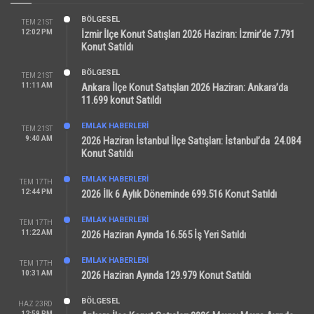
BÖLGESEL
TEM 21ST
12:02 PM
İzmir İlçe Konut Satışları 2026 Haziran: İzmir’de 7.791
Konut Satıldı
BÖLGESEL
TEM 21ST
11:11 AM
Ankara İlçe Konut Satışları 2026 Haziran: Ankara’da
11.699 konut Satıldı
EMLAK HABERLERI
TEM 21ST
9:40 AM
2026 Haziran İstanbul İlçe Satışları: İstanbul’da 24.084
Konut Satıldı
EMLAK HABERLERI
TEM 17TH
12:44 PM
2026 İlk 6 Aylık Döneminde 699.516 Konut Satıldı
EMLAK HABERLERI
TEM 17TH
11:22 AM
2026 Haziran Ayında 16.565 İş Yeri Satıldı
EMLAK HABERLERI
TEM 17TH
10:31 AM
2026 Haziran Ayında 129.979 Konut Satıldı
BÖLGESEL
HAZ 23RD
12:59 PM