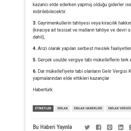
kazancı elde ederken yapmış olduğu giderler ise
indirilebilecektir.
3.
Gayrimenkullerin tahliyesi veya kiracılık hakkın
(kiracıya ait tesisat ve malların tahliye ve devri
dahil),
4.
Arızi olarak yapılan serbest meslek faaliyetleri
5.
Gerçek usulde vergiye tabi mükelleflerin terk ett
6.
Dar mükellefiyete tabi olanların Gelir Vergisi K
yapmalarından elde ettikleri kazançlar
Habertürk
ETIKETLER
EMLAK
EMLAK HABERLERI
EMLAK VERGIS
Bu Haberi Yayınla