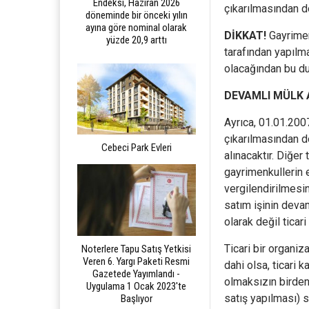
Endeksi, Haziran 2026
çıkarılmasından d
döneminde bir önceki yılın
ayına göre nominal olarak
DİKKAT!
Gayrimen
yüzde 20,9 arttı
tarafından yapılma
olacağından bu dur
DEVAMLI MÜLK 
Ayrıca, 01.01.200
çıkarılmasından d
Cebeci Park Evleri
alınacaktır. Diğer
gayrimenkullerin 
vergilendirilmesin
satım işinin deva
olarak değil ticari
Ticari bir organiz
Noterlere Tapu Satış Yetkisi
Veren 6. Yargı Paketi Resmi
dahi olsa, ticari 
Gazetede Yayımlandı -
olmaksızın birden 
Uygulama 1 Ocak 2023'te
satış yapılması) s
Başlıyor