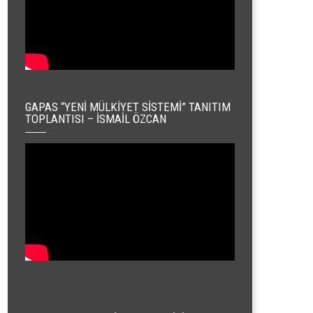
GAPAS “YENI MÜLKIYET SISTEMI” TANITIM
TOPLANTISI – İSMAIL ÖZCAN