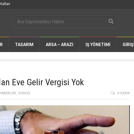
talları
AR
TASARIM
ARSA – ARAZİ
İŞ YÖNETİMİ
GİRİŞ
lan Eve Gelir Vergisi Yok
HABERLERI
,
GÜNCEL
0 İÇERIK