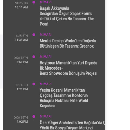
MİMARİ
NIS 22ND
10:11 AM
Başak Akkoyunlu
Design’dan Özgün Saçak Formu
ile Dikkat Çeken Bir Tasarım: The
Pearl
MİMARİ
ŞUB 6TH
11:39 AM
Mental Design Works’ten Doğayla
Bütünleşen Bir Tasarım: Greenox
MİMARİ
OCA 12TH
6:53 PM
Boytorun Mimarlık’tan Yurt Dışında
İlk Mercedes-
Benz Showroom Dönüşüm Projesi
MİMARİ
NIS 16TH
1:29 PM
Yeşim Kozanlı Mimarlık’tan
Çağdaş Tasarım ve Konforun
Buluşma Noktası: Elite World
Kuşadası
MİMARİ
OCA 15TH
4:02 PM
Özer\Ürger Architects’ten Bağcılar’da Çok
Yönlü Bir Sosyal Yaşam Merkezi