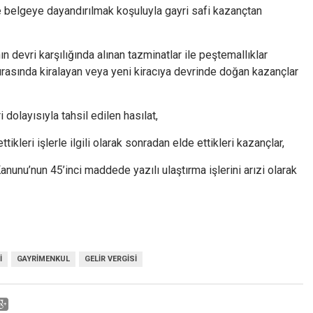
 belgeye dayandırılmak koşuluyla gayri safi kazançtan
ın devri karşılığında alınan tazminatlar ile peştemallıklar
 sırasında kiralayan veya yeni kiracıya devrinde doğan kazançlar
 dolayısıyla tahsil edilen hasılat,
ikleri işlerle ilgili olarak sonradan elde ettikleri kazançlar,
anunu’nun 45’inci maddede yazılı ulaştırma işlerini arızi olarak
I
GAYRIMENKUL
GELIR VERGISI