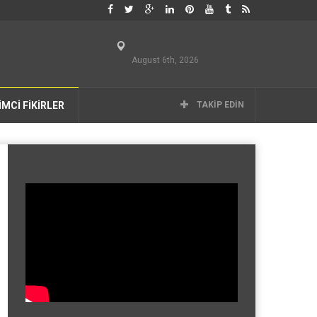
August 6th, 2026
İMCİ FİKİRLER
TAKIP EDIN