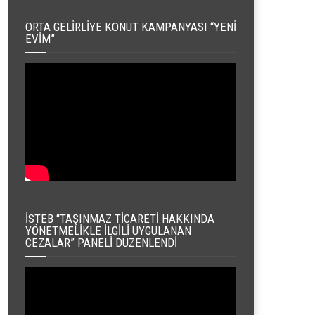
ORTA GELIRLIYE KONUT KAMPANYASI “YENI
EVIM”
İSTEB “TAŞINMAZ TICARETI HAKKINDA
YÖNETMELIKLE İLGILI UYGULANAN
CEZALAR” PANELI DÜZENLENDI