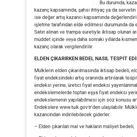
Bu durumda, kazan
kazanç kapsamında; şahsi ihtiyaç ya da servetin 
ise değer artış kazancı kapsamında değerlendiril
işletme tarafından elde edilmesi durumunda da el
Satın alınan ve trampa suretiyle iktisap olunan ar
müddet içinde veya daha sonraki yıllarda kısmen
kazanç olarak vergilendirilir.
ELDEN ÇIKARIRKEN BEDEL NASIL TESPİT ED
Mülklerin elden çıkarılmasında iktisap bedeli, eld
fiyat endeksindeki artış oranında artırılarak tespi
endeksi yerine, üretici fiyat endeksi yayımlanma
endekslemelerde toptan eşya fiyat endeksi yerine,
endekslemenin yapılabilmesi için söz konusu ar
Endekslere www.tuik.gov.tr’den ulaşılabilir. Mülk
kazancından indirilebilecek giderler:
– Elden çıkarılan mal ve hakların maliyet bedeli,