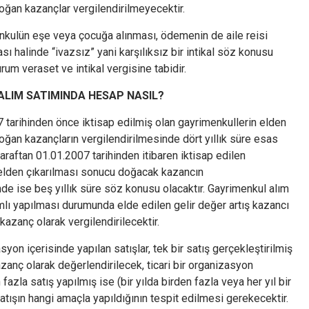
oğan kazançlar vergilendirilmeyecektir.
kulün eşe veya çocuğa alınması, ödemenin de aile reisi
sı halinde “ivazsız” yani karşılıksız bir intikal söz konusu
um veraset ve intikal vergisine tabidir.
ALIM SATIMINDA HESAP NASIL?
7 tarihinden önce iktisap edilmiş olan gayrimenkullerin elden
oğan kazançların vergilendirilmesinde dört yıllık süre esas
 taraftan 01.01.2007 tarihinden itibaren iktisap edilen
elden çıkarılması sonucu doğacak kazancın
de ise beş yıllık süre söz konusu olacaktır. Gayrimenkul alım
mlı yapılması durumunda elde edilen gelir değer artış kazancı
 kazanç olarak vergilendirilecektir.
asyon içerisinde yapılan satışlar, tek bir satış gerçekleştirilmiş
kazanç olarak değerlendirilecek, ticari bir organizasyon
fazla satış yapılmış ise (bir yılda birden fazla veya her yıl bir
atışın hangi amaçla yapıldığının tespit edilmesi gerekecektir.