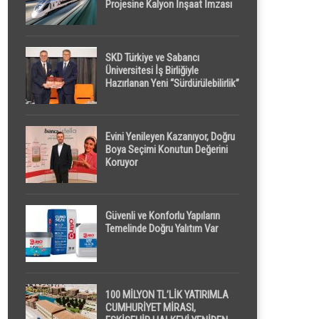
Projesine Kalyon İnşaat İmzası
SKD Türkiye ve Sabancı
Üniversitesi İş Birliğiyle
Hazırlanan Yeni “Sürdürülebilirlik”
Tanımı TDK Genel Türkçe
Sözlük’e Girdi
Evini Yenileyen Kazanıyor, Doğru
Boya Seçimi Konutun Değerini
Koruyor
Güvenli ve Konforlu Yapıların
Temelinde Doğru Yalıtım Var
100 MİLYON TL’LİK YATIRIMLA
CUMHURİYET MİRASI,