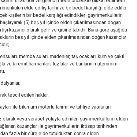
satımı sırasında vergilendirmede öncelikle dikkat edilmesi
menkulün elde ediliş tarihi ve bir bedel karşılığı elde edilip
çek kişilerin bir bedel karşılığı edindikleri gayrimenkullerin
 başlayarak (5) beş yıl içinde elden çıkarılmasından doğan
tışı kazancı olarak gelir vergisine tabidir. Buna göre aşağıda
hakların beş yıl içinde elden çıkarılmasından doğan kazançlar
ıdır;
ensuları, memba suları, madenler, taş ocakları, kum ve çakıl
tuğla ve kiremit harmanları, tuzlalar ve bunların mütemmim
tı,
 dalyanlar,
ak tescil edilen haklar,
ları ile bilumum motorlu tahmil ve tahliye vasıtaları.
 olarak veya veraset yoluyla edinilen gayrimenkullerin elden
ğlanan kazançlar ile gayrimenkullerin iktisap tarihinden
ldan fazla bir süre elde tutulduktan sonra elden