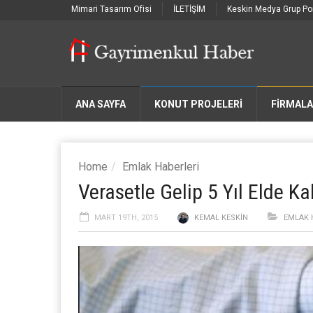
Mimari Tasarım Ofisi
İLETİŞİM
Keskin Medya Grup Por
ANA SAYFA
KONUT PROJELERİ
FIRMAL
Home
Emlak Haberleri
Verasetle Gelip 5 Yıl Elde Ka
MART 19TH, 2015
KEMAL KESKIN
EMLAK 