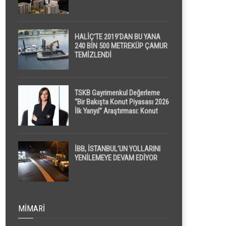
HALİÇ’TE 2019’DAN BU YANA
240 BİN 500 METREKÜP ÇAMUR
TEMİZLENDİ
TSKB Gayrimenkul Değerleme
“Bir Bakışta Konut Piyasası 2026
İlk Yarıyıl” Araştırması: Konut
Piyasasında Dengeli Görünüm
Sürerken, İlk El ve İpotekli
Satışlarda Sınırlı Toparlanma
Dikkat Çekti
İBB, İSTANBUL’UN YOLLARINI
YENİLEMEYE DEVAM EDİYOR
MIMARI