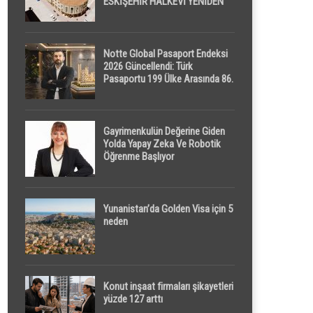
ESKİŞEHİR HALKEVİ YENİDEN
HAYAT BULUYOR
Notte Global Pasaport Endeksi
2026 Güncellendi: Türk
Pasaportu 199 Ülke Arasında 86.
Sırada
Gayrimenkulün Değerine Giden
Yolda Yapay Zeka Ve Robotik
Öğrenme Başlıyor
Yunanistan’da Golden Visa için 5
neden
Konut inşaat firmaları şikayetleri
yüzde 127 arttı