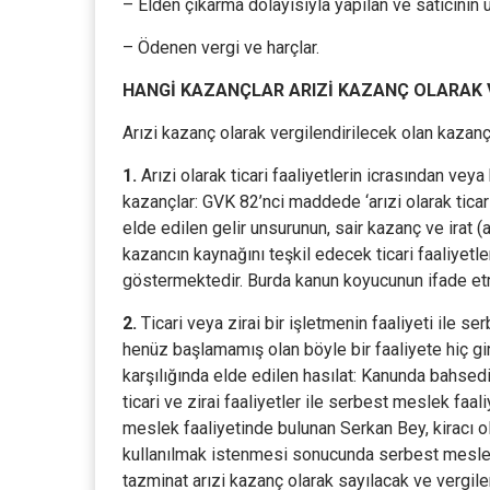
– Elden çıkarma dolayısıyla yapılan ve satıcının 
– Ödenen vergi ve harçlar.
HANGİ KAZANÇLAR ARIZİ KAZANÇ OLARAK V
Arızi kazanç olarak vergilendirilecek olan kazançl
1.
Arızi olarak ticari faaliyetlerin icrasından veya 
kazançlar: GVK 82’nci maddede ‘arızi olarak tica
elde edilen gelir unsurunun, sair kazanç ve irat (
kazancın kaynağını teşkil edecek ticari faaliyetle
göstermektedir. Burda kanun koyucunun ifade etme
2.
Ticari veya zirai bir işletmenin faaliyeti ile 
henüz başlamamış olan böyle bir faaliyete hiç gi
karşılığında elde edilen hasılat: Kanunda bahsed
ticari ve zirai faaliyetler ile serbest meslek fa
meslek faaliyetinde bulunan Serkan Bey, kiracı o
kullanılmak istenmesi sonucunda serbest meslek
tazminat arızi kazanç olarak sayılacak ve vergile