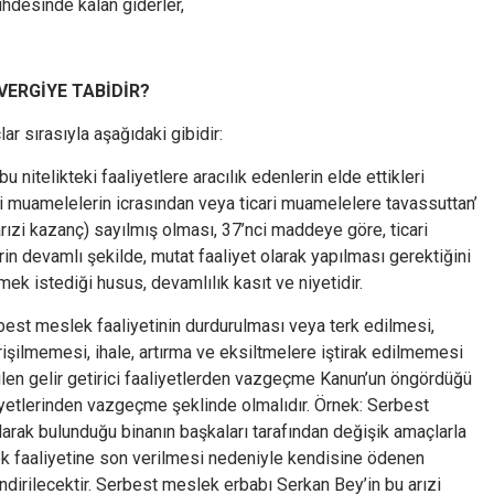
uhdesinde kalan giderler,
ERGİYE TABİDİR?
ar sırasıyla aşağıdaki gibidir:
bu nitelikteki faaliyetlere aracılık edenlerin elde ettikleri
ri muamelelerin icrasından veya ticari muamelelere tavassuttan’
arızi kazanç) sayılmış olması, 37’nci maddeye göre, ticari
rin devamlı şekilde, mutat faaliyet olarak yapılması gerektiğini
k istediği husus, devamlılık kasıt ve niyetidir.
serbest meslek faaliyetinin durdurulması veya terk edilmesi,
rişilmemesi, ihale, artırma ve eksiltmelere iştirak edilmemesi
ilen gelir getirici faaliyetlerden vazgeçme Kanun’un öngördüğü
aliyetlerinden vazgeçme şeklinde olmalıdır. Örnek: Serbest
larak bulunduğu binanın başkaları tarafından değişik amaçlarla
 faaliyetine son verilmesi nedeniyle kendisine ödenen
ndirilecektir. Serbest meslek erbabı Serkan Bey’in bu arızi