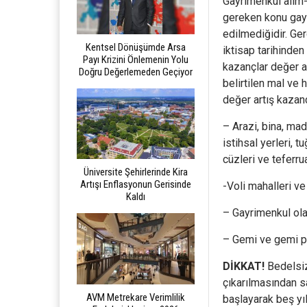
Gayrimenkul alım-
gereken konu gayri
edilmediğidir. Ger
Kentsel Dönüşümde Arsa
iktisap tarihinden
Payı Krizini Önlemenin Yolu
kazançlar değer ar
Doğru Değerlemeden Geçiyor
belirtilen mal ve 
değer artış kazanc
– Arazi, bina, mad
istihsal yerleri, 
cüzleri ve teferrua
Üniversite Şehirlerinde Kira
Artışı Enflasyonun Gerisinde
-Voli mahalleri ve
Kaldı
– Gayrimenkul olar
– Gemi ve gemi pay
DİKKAT!
Bedelsiz
çıkarılmasından sa
AVM Metrekare Verimlilik
başlayarak beş yı