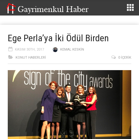
Ege Perla’ya İki Ödül Birden
KASIM 30TH, 2017
KEMAL KESKIN
KONUT HABERLERI
0 İÇERIK