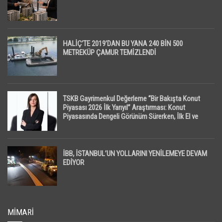
HALİÇ’TE 2019’DAN BU YANA 240 BİN 500
METREKÜP ÇAMUR TEMİZLENDİ
TSKB Gayrimenkul Değerleme “Bir Bakışta Konut
Piyasası 2026 İlk Yarıyıl” Araştırması: Konut
Piyasasında Dengeli Görünüm Sürerken, İlk El ve
İpotekli Satışlarda Sınırlı Toparlanma Dikkat Çekti
İBB, İSTANBUL’UN YOLLARINI YENİLEMEYE DEVAM
EDİYOR
MIMARI