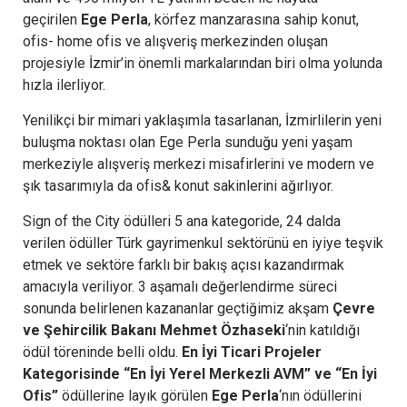
geçirilen
Ege Perla
, körfez manzarasına sahip konut,
ofis- home ofis ve alışveriş merkezinden oluşan
projesiyle İzmir’in önemli markalarından biri olma yolunda
hızla ilerliyor.
Yenilikçi bir mimari yaklaşımla tasarlanan, İzmirlilerin yeni
buluşma noktası olan Ege Perla sunduğu yeni yaşam
merkeziyle alışveriş merkezi misafirlerini ve modern ve
şık tasarımıyla da ofis& konut sakinlerini ağırlıyor.
Sign of the City ödülleri 5 ana kategoride, 24 dalda
verilen ödüller Türk gayrimenkul sektörünü en iyiye teşvik
etmek ve sektöre farklı bir bakış açısı kazandırmak
amacıyla veriliyor. 3 aşamalı değerlendirme süreci
sonunda belirlenen kazananlar geçtiğimiz akşam
Çevre
ve Şehircilik Bakanı Mehmet Özhaseki
‘nin katıldığı
ödül töreninde belli oldu.
En İyi Ticari Projeler
Kategorisinde “En İyi Yerel Merkezli AVM” ve “En İyi
Ofis”
ödüllerine layık görülen
Ege Perla
‘nın ödüllerini