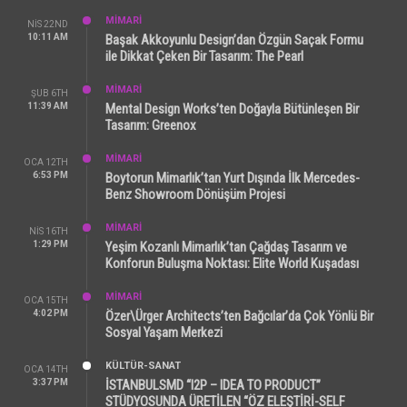
MİMARİ
NIS 22ND
10:11 AM
Başak Akkoyunlu Design’dan Özgün Saçak Formu
ile Dikkat Çeken Bir Tasarım: The Pearl
MİMARİ
ŞUB 6TH
11:39 AM
Mental Design Works’ten Doğayla Bütünleşen Bir
Tasarım: Greenox
MİMARİ
OCA 12TH
6:53 PM
Boytorun Mimarlık’tan Yurt Dışında İlk Mercedes-
Benz Showroom Dönüşüm Projesi
MİMARİ
NIS 16TH
1:29 PM
Yeşim Kozanlı Mimarlık’tan Çağdaş Tasarım ve
Konforun Buluşma Noktası: Elite World Kuşadası
MİMARİ
OCA 15TH
4:02 PM
Özer\Ürger Architects’ten Bağcılar’da Çok Yönlü Bir
Sosyal Yaşam Merkezi
KÜLTÜR-SANAT
OCA 14TH
3:37 PM
İSTANBULSMD “I2P – IDEA TO PRODUCT”
STÜDYOSUNDA ÜRETİLEN “ÖZ ELEŞTİRİ-SELF