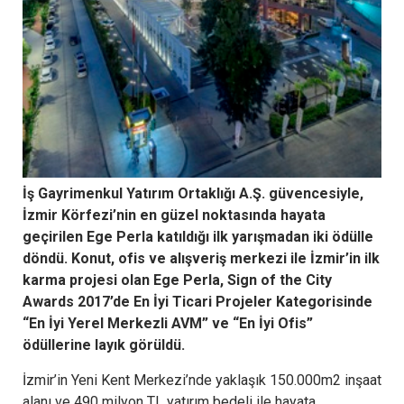
İş Gayrimenkul Yatırım Ortaklığı A.Ş. güvencesiyle,
İzmir Körfezi’nin en güzel noktasında hayata
geçirilen Ege Perla katıldığı ilk yarışmadan iki ödülle
döndü. Konut, ofis ve alışveriş merkezi ile İzmir’in ilk
karma projesi olan Ege Perla, Sign of the City
Awards 2017’de En İyi Ticari Projeler Kategorisinde
“En İyi Yerel Merkezli AVM” ve “En İyi Ofis”
ödüllerine layık görüldü.
İzmir’in Yeni Kent Merkezi’nde yaklaşık 150.000m2 inşaat
alanı ve 490 milyon TL yatırım bedeli ile hayata