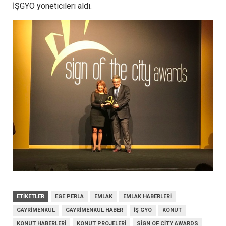
İŞGYO yöneticileri aldı.
ETIKETLER
EGE PERLA
EMLAK
EMLAK HABERLERI
GAYRIMENKUL
GAYRIMENKUL HABER
İŞ GYO
KONUT
KONUT HABERLERI
KONUT PROJELERI
SIGN OF CITY AWARDS