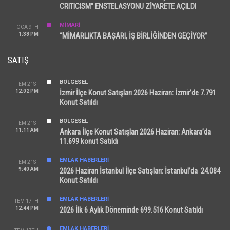
CRITICISM” ENSTELASYONU ZİYARETE AÇILDI
MİMARİ
OCA 9TH
1:38 PM
“MİMARLIKTA BAŞARI, İŞ BİRLİĞİNDEN GEÇİYOR”
SATIŞ
BÖLGESEL
TEM 21ST
12:02 PM
İzmir İlçe Konut Satışları 2026 Haziran: İzmir’de 7.791
Konut Satıldı
BÖLGESEL
TEM 21ST
11:11 AM
Ankara İlçe Konut Satışları 2026 Haziran: Ankara’da
11.699 konut Satıldı
EMLAK HABERLERI
TEM 21ST
9:40 AM
2026 Haziran İstanbul İlçe Satışları: İstanbul’da 24.084
Konut Satıldı
EMLAK HABERLERI
TEM 17TH
12:44 PM
2026 İlk 6 Aylık Döneminde 699.516 Konut Satıldı
EMLAK HABERLERI