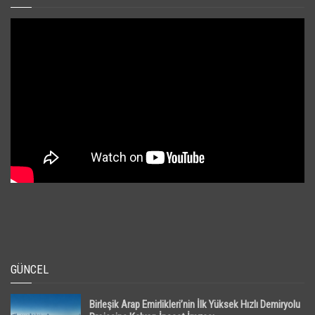
GÜNCEL
Birleşik Arap Emirlikleri’nin İlk Yüksek Hızlı Demiryolu