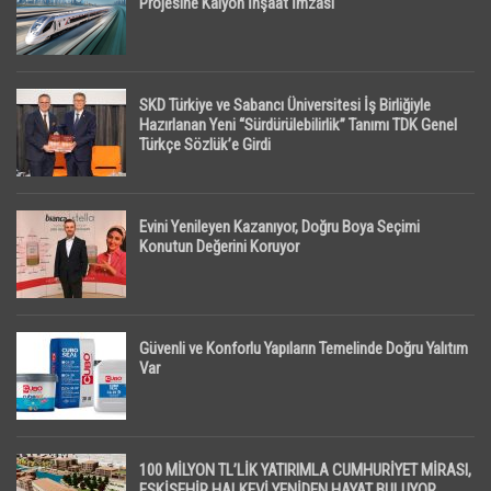
Projesine Kalyon İnşaat İmzası
SKD Türkiye ve Sabancı Üniversitesi İş Birliğiyle
Hazırlanan Yeni “Sürdürülebilirlik” Tanımı TDK Genel
Türkçe Sözlük’e Girdi
Evini Yenileyen Kazanıyor, Doğru Boya Seçimi
Konutun Değerini Koruyor
Güvenli ve Konforlu Yapıların Temelinde Doğru Yalıtım
Var
100 MİLYON TL’LİK YATIRIMLA CUMHURİYET MİRASI,
ESKİŞEHİR HALKEVİ YENİDEN HAYAT BULUYOR