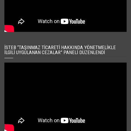
İSTEB “TAŞINMAZ TICARETI HAKKINDA YÖNETMELIKLE
İLGILI UYGULANAN CEZALAR” PANELI DÜZENLENDI