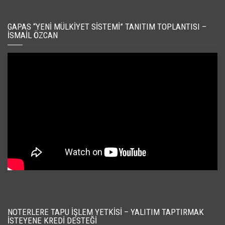
GAPAS “YENI MÜLKIYET SISTEMI” TANITIM TOPLANTISI –
İSMAIL ÖZCAN
NOTERLERE TAPU İŞLEM YETKISI – YALITIM TAPTIRMAK
İSTEYENE KREDI DESTEĞI