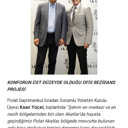
KONFORUN ÜST DÜZEYDE OLDUĞU OFİS REZİDANS
PROJESİ
Polat Gayrimenkul İcradan Sorumlu Yönetim Kurulu
Üyesi
Kaan Yücel,
toplantıda ‘
’Şehrin en merkezi ve en
nezih bölgelerinden biri olan Akatlar’da hayata
geçirdiğimiz Polat Akatlar, bölgede mevcutta bulunan
eski bina stoğunun tersine depreme karşı dayanıklılığı,