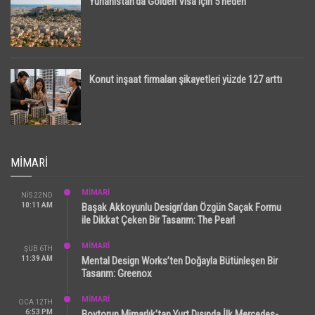
Yunanistan’da Golden Visa için 5 neden
Konut inşaat firmaları şikayetleri yüzde 127 arttı
MIMARI
MİMARİ
NIS 22ND
10:11 AM
Başak Akkoyunlu Design’dan Özgün Saçak Formu
ile Dikkat Çeken Bir Tasarım: The Pearl
MİMARİ
ŞUB 6TH
11:39 AM
Mental Design Works’ten Doğayla Bütünleşen Bir
Tasarım: Greenox
MİMARİ
OCA 12TH
6:53 PM
Boytorun Mimarlık’tan Yurt Dışında İlk Mercedes-