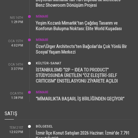
Benz Showroom Dönüşüm Projesi
MİMARİ
NIS 16TH
1:29 PM
Yeşim Kozanlı Mimarlık’tan Çağdaş Tasarım ve
Konforun Buluşma Noktası: Elite World Kuşadası
MİMARİ
OCA 15TH
4:02 PM
Özer\Ürger Architects’ten Bağcılar’da Çok Yönlü Bir
Sosyal Yaşam Merkezi
KÜLTÜR-SANAT
OCA 14TH
3:37 PM
İSTANBULSMD “I2P – IDEA TO PRODUCT”
STÜDYOSUNDA ÜRETİLEN “ÖZ ELEŞTİRİ-SELF
CRITICISM” ENSTELASYONU ZİYARETE AÇILDI
MİMARİ
OCA 9TH
1:38 PM
“MİMARLIKTA BAŞARI, İŞ BİRLİĞİNDEN GEÇİYOR”
SATIŞ
BÖLGESEL
TEM 21ST
12:02 PM
İzmir İlçe Konut Satışları 2026 Haziran: İzmir’de 7.791