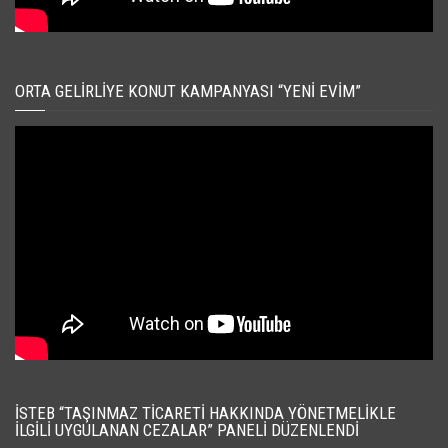
ORTA GELIRLIYE KONUT KAMPANYASI “YENI EVIM”
İSTEB “TAŞINMAZ TICARETI HAKKINDA YÖNETMELIKLE
İLGILI UYGULANAN CEZALAR” PANELI DÜZENLENDI