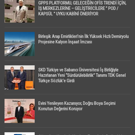
GPPS PLATFORMU; GELECEĞİN OFİS TRENDİ İÇİN,
İŞ MERKEZLERİNE – GELİŞTİRİCİLERE ” POD /
KAPSÜL ” UYKU KABİNİ ÖNERİYOR
Birleşik Arap Emirlikleri’nin İlk Yüksek Hızlı Demiryolu
Projesine Kalyon İnşaat İmzası
SKD Türkiye ve Sabancı Üniversitesi İş Birliğiyle
Hazırlanan Yeni “Sürdürülebilirlik” Tanımı TDK Genel
Türkçe Sözlük’e Girdi
Evini Yenileyen Kazanıyor, Doğru Boya Seçimi
Konutun Değerini Koruyor