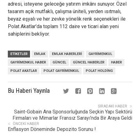
adresi, isteyene geleceğe yatırım imkânı sunuyor.
Özel
tasarım açık mutfaklı, çalışma üniteli, yerden ısıtmalı,
beyaz eşyalı ve her zevke yönelik renk seçenekleri ile
Polat Akatlar’da toplam 112 daire ve ticari alan yeni
sahiplerini bekliyor.
ETIKETLER
EMLAK
EMLAK HABERLERI
GAYRIMENKUL
GAYRIMENKUL HABER
GÜNCEL
GÜNCEL HABERLER
HABER
POLAT AKATLAR
POLAT GAYRIMENKUL
POLAT HOLDING
Bu Haberi Yayınla
SIRADAKI HABER
Saint-Gobain Ana Sponsorluğunda Seçkin Yapı Sektörü
Firmaları ve Mimarlar Fransız Sarayı’nda Bir Araya Geldi
ÖNCEKI HABER
Enflasyon Döneminde Depozito Sorunu !