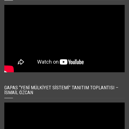
GAPAS “YENI MÜLKIYET SISTEMI” TANITIM TOPLANTISI –
İSMAIL ÖZCAN