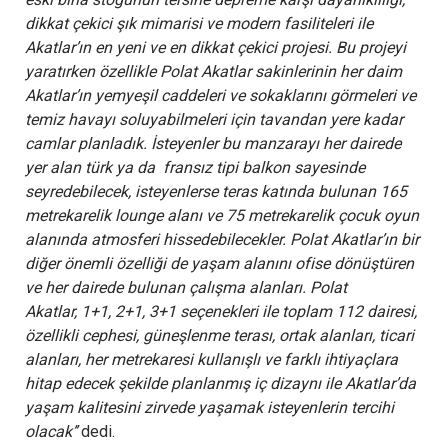
dikkat çekici şık mimarisi ve modern fasiliteleri ile
Akatlar’ın en yeni ve en dikkat çekici projesi. Bu projeyi
yaratırken özellikle Polat Akatlar sakinlerinin her daim
Akatlar’ın yemyeşil caddeleri ve sokaklarını görmeleri ve
temiz havayı soluyabilmeleri için tavandan yere kadar
camlar planladık. İsteyenler bu manzarayı her dairede
yer alan türk ya da fransız tipi balkon sayesinde
seyredebilecek, isteyenlerse teras katında bulunan 165
metrekarelik lounge alanı ve 75 metrekarelik çocuk oyun
alanında atmosferi hissedebilecekler. Polat Akatlar’ın bir
diğer önemli özelliği de yaşam alanını ofise dönüştüren
ve her dairede bulunan çalışma alanları. Polat
Akatlar,
1+1, 2+1, 3+1 seçenekleri ile toplam 112 dairesi,
özellikli cephesi, güneşlenme terası, ortak alanları, ticari
alanları, her metrekaresi kullanışlı ve farklı ihtiyaçlara
hitap edecek şekilde planlanmış iç dizaynı ile Akatlar’da
yaşam kalitesini zirvede yaşamak isteyenlerin tercihi
olacak’’
dedi.