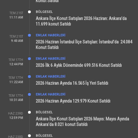
Konut Satıldı
BÖLGESEL
TEM 21ST
11:11 AM
Ankara İlçe Konut Satışları 2026 Haziran: Ankara’da
11.699 konut Satıldı
EMLAK HABERLERI
TEM 21ST
9:40 AM
2026 Haziran İstanbul İlçe Satışları: İstanbul’da 24.084
Konut Satıldı
EMLAK HABERLERI
TEM 17TH
12:44 PM
2026 İlk 6 Aylık Döneminde 699.516 Konut Satıldı
EMLAK HABERLERI
TEM 17TH
11:22 AM
2026 Haziran Ayında 16.565 İş Yeri Satıldı
EMLAK HABERLERI
TEM 17TH
10:31 AM
2026 Haziran Ayında 129.979 Konut Satıldı
BÖLGESEL
HAZ 23RD
12:59 PM
Ankara İlçe Konut Satışları 2026 Mayıs: Mayıs Ayında
Ankara’da 8.021 konut Satıldı
BÖLGESEL
HAZ 23RD