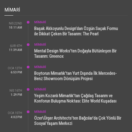
MIMARI
MİMARİ
NIS 22ND
10:11 AM
Başak Akkoyunlu Design’dan Özgün Saçak Formu
ile Dikkat Çeken Bir Tasarım: The Pearl
MİMARİ
ŞUB 6TH
11:39 AM
Mental Design Works’ten Doğayla Bütünleşen Bir
Tasarım: Greenox
MİMARİ
OCA 12TH
6:53 PM
Boytorun Mimarlık’tan Yurt Dışında İlk Mercedes-
Benz Showroom Dönüşüm Projesi
MİMARİ
NIS 16TH
1:29 PM
Yeşim Kozanlı Mimarlık’tan Çağdaş Tasarım ve
Konforun Buluşma Noktası: Elite World Kuşadası
MİMARİ
OCA 15TH
4:02 PM
Özer\Ürger Architects’ten Bağcılar’da Çok Yönlü Bir
Sosyal Yaşam Merkezi