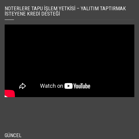
NOTERLERE TAPU İŞLEM YETKISI – YALITIM TAPTIRMAK
İSTEYENE KREDI DESTEĞI
GÜNCEL