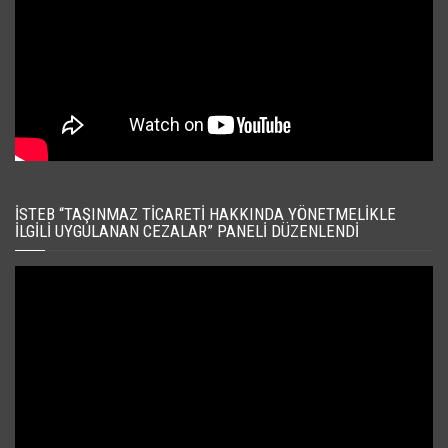
İSTEB “TAŞINMAZ TICARETI HAKKINDA YÖNETMELIKLE
İLGILI UYGULANAN CEZALAR” PANELI DÜZENLENDI