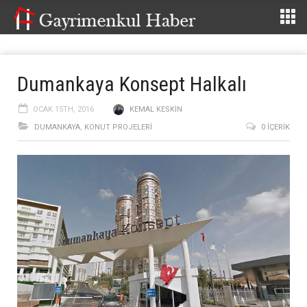
Dumankaya Konsept Halkalı
OCAK 15TH, 2016
KEMAL KESKIN
DUMANKAYA
,
KONUT PROJELERI
0 İÇERIK