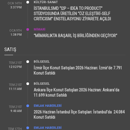
KÜLTÜR-SANAT
OCA 14TH
3:37 PM
İSTANBULSMD “I2P – IDEA TO PRODUCT”
STÜDYOSUNDA ÜRETİLEN “ÖZ ELEŞTİRİ-SELF
CRITICISM” ENSTELASYONU ZİYARETE AÇILDI
MİMARİ
OCA 9TH
1:38 PM
“MİMARLIKTA BAŞARI, İŞ BİRLİĞİNDEN GEÇİYOR”
SATIŞ
BÖLGESEL
TEM 21ST
12:02 PM
İzmir İlçe Konut Satışları 2026 Haziran: İzmir’de 7.791
Konut Satıldı
BÖLGESEL
TEM 21ST
11:11 AM
Ankara İlçe Konut Satışları 2026 Haziran: Ankara’da
11.699 konut Satıldı
EMLAK HABERLERI
TEM 21ST
9:40 AM
2026 Haziran İstanbul İlçe Satışları: İstanbul’da 24.084
Konut Satıldı
EMLAK HABERLERI
TEM 17TH