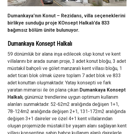
Dumankaya’nın Konut – Rezidans, villa seçeneklerini
birlikye sunduğu proje KOnsept Halkalı’da 833
bağımsız bölüm ünite bulunuyor.
Dumankaya Konsept Halkalı
59 dönümlük bir alana inşa edilecek olup konut ve kent
villalarını bir arada sunan proje, 3 adet konut bloğu, 3 adet
müstakil bahçeli ve gölet manzaralı kent villası bloğu, 1
adet ticari blok olmak üzere toplam 7 adet blok ve 833
adet konuttan oluşmaktadır. Yatay konsepti ve fark
yaratan mimarisi ile ön plana çıkan
Dumankaya Konsept
Halkalı
, günümüz trendlerine uygun optimum kullanım
alanları sunmaktadır. 52-62m2 aralığında değişen 1+1,
78-124m2 aralığında değişen 2+1, 131-172m2 aralığında
değişen 3+1 daireler ve özel 4+1 kent villalarından
oluşan projemizde müstakil bir yaşam alanı sağlayan kent
villası konseptine sahip bahçe kullanım alanlı dairelerle