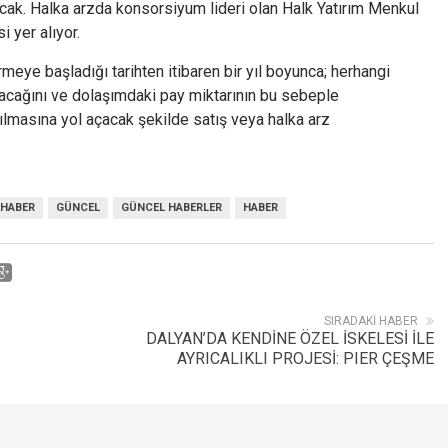
ak. Halka arzda konsorsiyum lideri olan Halk Yatırım Menkul
i yer alıyor.
eye başladığı tarihten itibaren bir yıl boyunca; herhangi
acağını ve dolaşımdaki pay miktarının bu sebeple
ırılmasına yol açacak şekilde satış veya halka arz
 HABER
GÜNCEL
GÜNCEL HABERLER
HABER
SIRADAKI HABER
DALYAN’DA KENDİNE ÖZEL İSKELESİ İLE
AYRICALIKLI PROJESİ: PIER ÇEŞME