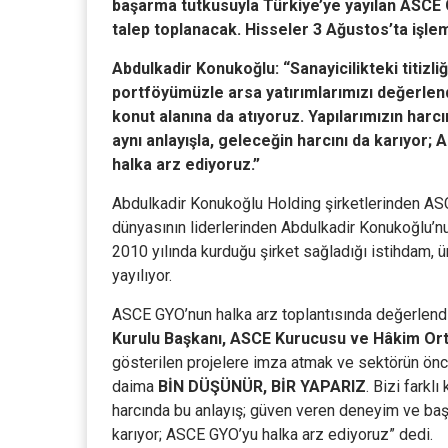
başarma tutkusuyla Türkiye’ye yayılan
ASCE 
talep toplanacak. Hisseler 3 Ağustos’ta işl
Abdulkadir Konukoğlu: “Sanayicilikteki titizl
portföyümüzle arsa yatırımlarımızı değerle
konut alanına da atıyoruz. Yapılarımızın ha
aynı anlayışla, geleceğin harcını da karıyor;
halka arz ediyoruz.”
Abdulkadir Konukoğlu Holding şirketlerinden ASCE
dünyasının liderlerinden Abdulkadir Konukoğlu’n
2010 yılında kurduğu şirket sağladığı istihdam, 
yayılıyor.
ASCE GYO’nun halka arz toplantısında değerlen
Kurulu Başkanı, ASCE Kurucusu ve Hâkim Ort
gösterilen projelere imza atmak ve sektörün öncü
daima
BİN DÜŞÜNÜR, BİR YAPARIZ
. Bizi farkl
harcında bu anlayış; güven veren deneyim ve başa
karıyor; ASCE GYO’yu halka arz ediyoruz” dedi.