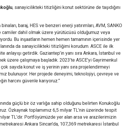
ukoğlu
, sanayicilikteki titizliğini konut sektörüne de taşıdığını
binaları, baraj, HES ve benzeri enerji yatırımları, AVM, SANKO
ve camiler dahil olmak üzere yürütücüsü olduğumuz veya
uyordu. Bu inşaatların hemen hemen tamamının içerisinde yer
nında da sanayicilikteki titizliğimi korudum. ASCE ile ilk
te anlayışı getirdik. Gaziantep’in yanı sıra Ankara, İstanbul ve
rmek üzere çalışmaya başladık. 2023’te ASCE’yi Gayrimenkul
çok sayıda konut ve iş yerinin yanı sıra projelendirmeyi
mız bulunuyor. Her projede deneyimi, teknolojiyi, çevreye ve
in harcını güvenle karıyoruz.”
ında güçlü bir öz varlığa sahip olduğunu belirten Konukoğlu
ruz. Özkaynak toplamımız 6,5 milyar TL’nin üzerinde tespit
ilyar TL’dir. Portföyümüzde yer alan arsa ve arazilerimizin
metrekaresi Ankara Sincan’da, 107,369 metrekaresi İstanbul