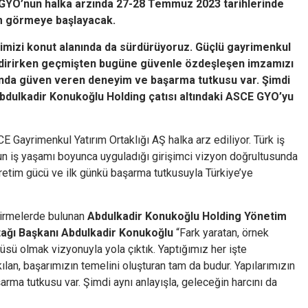
GYO’nun halka arzında 27-28 Temmuz 2023 tarihlerinde
em görmeye başlayacak.
iğimizi konut alanında da sürdürüyoruz. Güçlü gayrimenkul
ndirirken geçmişten bugüne güvenle özdeşleşen imzamızı
rcında güven veren deneyim ve başarma tutkusu var. Şimdi
 Abdulkadir Konukoğlu Holding çatısı altındaki ASCE GYO’yu
 Gayrimenkul Yatırım Ortaklığı AŞ halka arz ediliyor. Türk iş
un iş yaşamı boyunca uyguladığı girişimci vizyon doğrultusunda
üretim gücü ve ilk günkü başarma tutkusuyla Türkiye’ye
dirmelerde bulunan
Abdulkadir Konukoğlu Holding Yönetim
ağı Başkanı Abdulkadir Konukoğlu
“Fark yaratan, örnek
sü olmak vizyonuyla yola çıktık. Yaptığımız her işte
ı kılan, başarımızın temelini oluşturan tam da budur. Yapılarımızın
rma tutkusu var. Şimdi aynı anlayışla, geleceğin harcını da