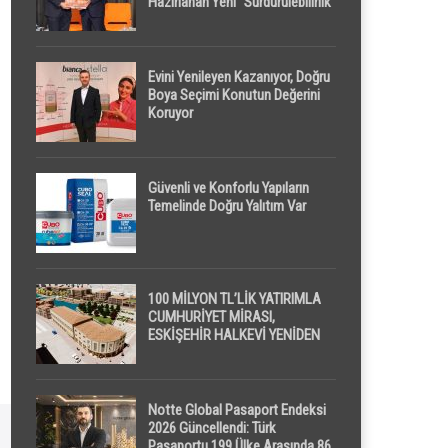
Hazırlanan Yeni “Sürdürülebilirlik”
Tanımı TDK Genel Türkçe
Sözlük’e Girdi
Evini Yenileyen Kazanıyor, Doğru
Boya Seçimi Konutun Değerini
Koruyor
Güvenli ve Konforlu Yapıların
Temelinde Doğru Yalıtım Var
100 MİLYON TL’LİK YATIRIMLA
CUMHURİYET MİRASI,
ESKİŞEHİR HALKEVİ YENİDEN
HAYAT BULUYOR
Notte Global Pasaport Endeksi
2026 Güncellendi: Türk
Pasaportu 199 Ülke Arasında 86.