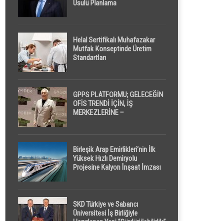
Usulü Planlama
Helal Sertifikalı Muhafazakar
Mutfak Konseptinde Üretim
Standartları
GPPS PLATFORMU; GELECEĞİN
OFİS TRENDİ İÇİN, İŞ
MERKEZLERİNE –
GELİŞTİRİCİLERE ” POD /
KAPSÜL ” UYKU KABİNİ
ÖNERİYOR
Birleşik Arap Emirlikleri’nin İlk
Yüksek Hızlı Demiryolu
Projesine Kalyon İnşaat İmzası
SKD Türkiye ve Sabancı
Üniversitesi İş Birliğiyle