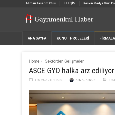
Mimari Tasarım Ofisi
İLETİŞİM
Keskin Medya Grup Por
ANA SAYFA
KONUT PROJELERİ
FIRMAL
Home
Sektörden Gelişmeler
ASCE GYO halka arz ediliyor
TEMMUZ 24TH, 2023
KEMAL KESKIN
SEK