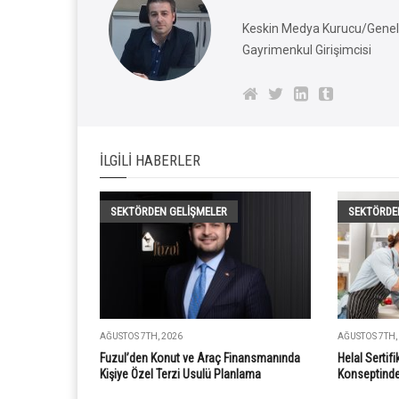
Keskin Medya Kurucu/Genel 
Gayrimenkul Girişimcisi
İLGILI HABERLER
SEKTÖRDEN GELIŞMELER
SEKTÖRDE
AĞUSTOS 7TH, 2026
AĞUSTOS 7TH,
Fuzul’den Konut ve Araç Finansmanında
Helal Sertif
Kişiye Özel Terzi Usulü Planlama
Konseptinde 