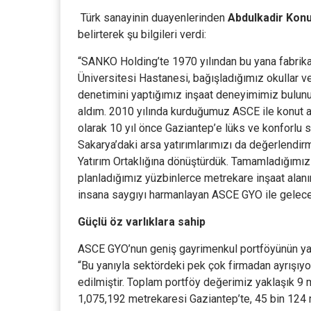
Türk sanayinin duayenlerinden
Abdulkadir Kon
belirterek şu bilgileri verdi:
“SANKO Holding’te 1970 yılından bu yana fabrika 
Üniversitesi Hastanesi, bağışladığımız okullar 
denetimini yaptığımız inşaat deneyimimiz bulun
aldım. 2010 yılında kurduğumuz ASCE ile konut ala
olarak 10 yıl önce Gaziantep’e lüks ve konforlu si
Sakarya’daki arsa yatırımlarımızı da değerlendi
Yatırım Ortaklığına dönüştürdük. Tamamladığımız 
planladığımız yüzbinlerce metrekare inşaat alanı
insana saygıyı harmanlayan ASCE GYO ile geleceğ
Güçlü öz varlıklara sahip
ASCE GYO’nun geniş gayrimenkul portföyünün yan
“Bu yanıyla sektördeki pek çok firmadan ayrışıyo
edilmiştir. Toplam portföy değerimiz yaklaşık 9 m
1,075,192 metrekaresi Gaziantep’te, 45 bin 124 