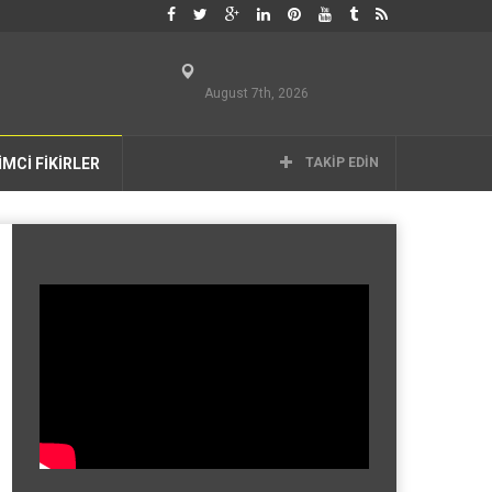
August 7th, 2026
İMCİ FİKİRLER
TAKIP EDIN