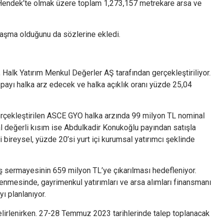
Hendek’te olmak üzere toplam 1,273,157 metrekare arsa ve
laşma olduğunu da sözlerine ekledi.
, Halk Yatırım Menkul Değerler AŞ tarafından gerçekleştiriliyor.
 payı halka arz edecek ve halka açıklık oranı yüzde 25,04
gerçekleştirilen ASCE GYO halka arzında 99 milyon TL nominal
l değerli kısım ise Abdulkadir Konukoğlu payından satışla
i bireysel, yüzde 20’si yurt içi kurumsal yatırımcı şeklinde
ş sermayesinin 659 milyon TL’ye çıkarılması hedefleniyor.
denmesinde, gayrimenkul yatırımları ve arsa alımları finansmanı
yı planlanıyor.
elirlenirken. 27-28 Temmuz 2023 tarihlerinde talep toplanacak