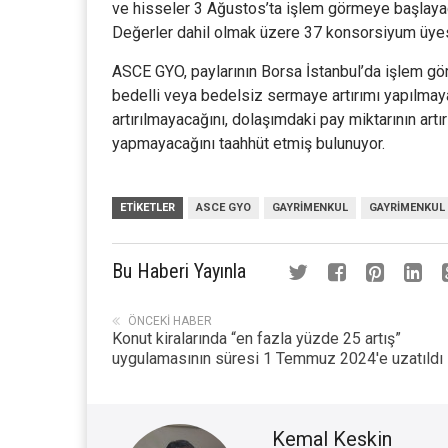
ve hisseler 3 Ağustos’ta işlem görmeye başlayac
Değerler dahil olmak üzere 37 konsorsiyum üyes
ASCE GYO, paylarının Borsa İstanbul’da işlem görm
bedelli veya bedelsiz sermaye artırımı yapılmay
artırılmayacağını, dolaşımdaki pay miktarının art
yapmayacağını taahhüt etmiş bulunuyor.
ETIKETLER
ASCE GYO
GAYRIMENKUL
GAYRIMENKUL
Bu Haberi Yayınla
ÖNCEKI HABER
Konut kiralarında “en fazla yüzde 25 artış”
uygulamasının süresi 1 Temmuz 2024'e uzatıldı
Kemal Keskin