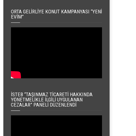
ORTA GELIRLIYE KONUT KAMPANYASI “YENI
EVIM”
İSTEB “TAŞINMAZ TICARETI HAKKINDA
YÖNETMELIKLE İLGILI UYGULANAN
CEZALAR” PANELI DÜZENLENDI