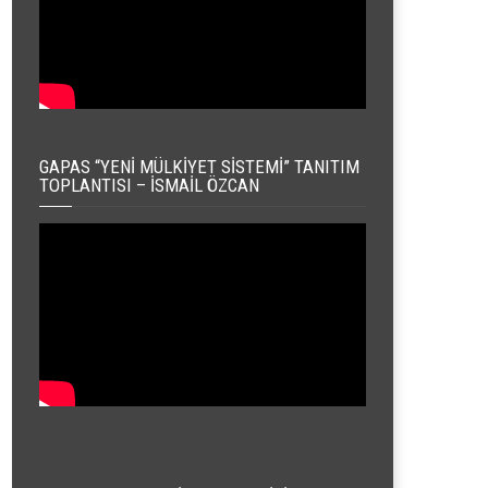
GAPAS “YENI MÜLKIYET SISTEMI” TANITIM
TOPLANTISI – İSMAIL ÖZCAN