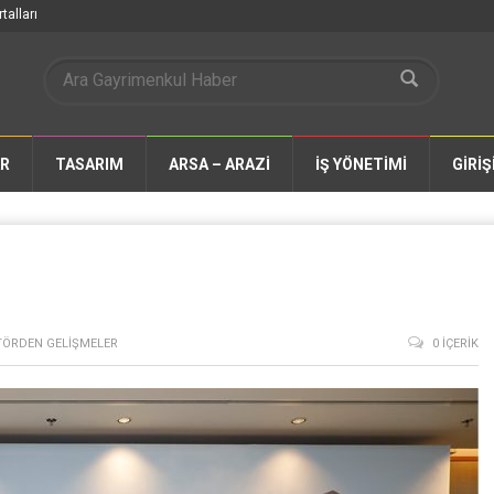
talları
AR
TASARIM
ARSA – ARAZİ
İŞ YÖNETİMİ
GİRİŞ
TÖRDEN GELIŞMELER
0 İÇERIK