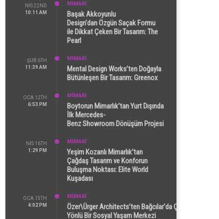
MİMARİ
NIS 22ND
10:11 AM
Başak Akkoyunlu
Design’dan Özgün Saçak Formu
ile Dikkat Çeken Bir Tasarım: The
Pearl
MİMARİ
ŞUB 6TH
11:39 AM
Mental Design Works’ten Doğayla
Bütünleşen Bir Tasarım: Greenox
MİMARİ
OCA 12TH
6:53 PM
Boytorun Mimarlık’tan Yurt Dışında
İlk Mercedes-
Benz Showroom Dönüşüm Projesi
MİMARİ
NIS 16TH
1:29 PM
Yeşim Kozanlı Mimarlık’tan
Çağdaş Tasarım ve Konforun
Buluşma Noktası: Elite World
Kuşadası
MİMARİ
OCA 15TH
4:02 PM
Özer\Ürger Architects’ten Bağcılar’da Çok
Yönlü Bir Sosyal Yaşam Merkezi