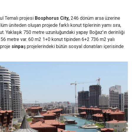
bul Temalı projesi
Bosphorus City,
246 dönüm arsa üzerine
m üniteden oluşan projede farklı konut tiplerinin yamı sıra,
vcut. Yaklaşık 750 metre uzunluğundaki yapay Boğaz’ın derinliği
 356 metre var. 60 m2 1+0 konut tipinden 6+2 736 m2 yalı
 proje
sinpa
ş projelerindeki bütün sosyal donatıları içerisinde