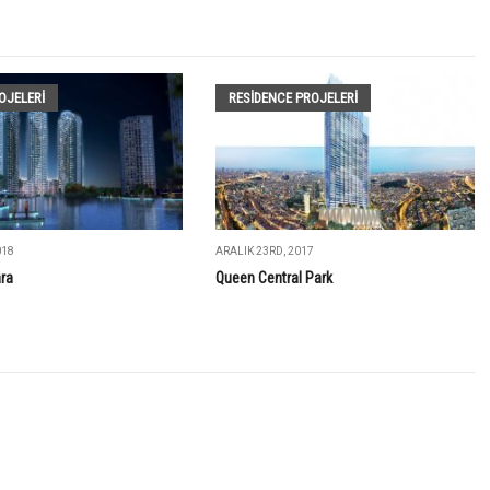
OJELERI
RESIDENCE PROJELERI
018
ARALIK 23RD, 2017
ra
Queen Central Park