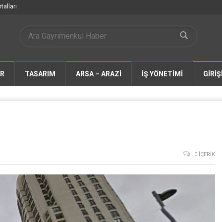
talları
AR
TASARIM
ARSA – ARAZİ
İŞ YÖNETİMİ
GİRİŞ
0 İÇERIK