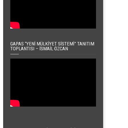
GAPAS “YENI MÜLKIYET SISTEMI” TANITIM
TOPLANTISI – İSMAIL ÖZCAN