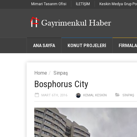
Mimari Tasarım Ofisi
İLETİŞİM
Keskin Medya Grup Por
ANA SAYFA
KONUT PROJELERİ
FIRMAL
Home
Sinpaş
Bosphorus City
MART 6TH, 2016
KEMAL KESKIN
SINPAŞ