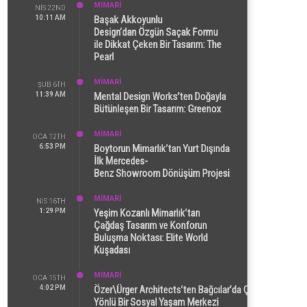
MİMARİ
NIS 22ND
10:11 AM
Başak Akkoyunlu
Design’dan Özgün Saçak Formu
ile Dikkat Çeken Bir Tasarım: The
Pearl
MİMARİ
ŞUB 6TH
11:39 AM
Mental Design Works’ten Doğayla
Bütünleşen Bir Tasarım: Greenox
MİMARİ
OCA 12TH
6:53 PM
Boytorun Mimarlık’tan Yurt Dışında
İlk Mercedes-
Benz Showroom Dönüşüm Projesi
MİMARİ
NIS 16TH
1:29 PM
Yeşim Kozanlı Mimarlık’tan
Çağdaş Tasarım ve Konforun
Buluşma Noktası: Elite World
Kuşadası
MİMARİ
OCA 15TH
4:02 PM
Özer\Ürger Architects’ten Bağcılar’da Çok
Yönlü Bir Sosyal Yaşam Merkezi