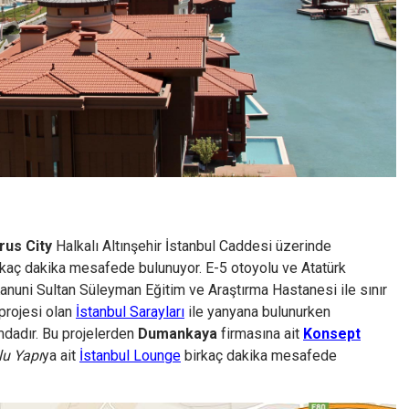
us City
Halkalı Altınşehir İstanbul Caddesi üzerinde
rkaç dakika mesafede bulunuyor. E-5 otoyolu ve Atatürk
nuni Sultan Süleyman Eğitim ve Araştırma Hastanesi ile sınır
projesi olan
İstanbul Sarayları
ile yanyana bulunurken
mdadır. Bu projelerden
Dumankaya
firmasına ait
Konsept
lu Yapı
ya ait
İstanbul Lounge
birkaç dakika mesafede