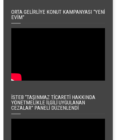
ORTA GELIRLIYE KONUT KAMPANYASI “YENI
EVIM”
İSTEB “TAŞINMAZ TICARETI HAKKINDA
YÖNETMELIKLE İLGILI UYGULANAN
CEZALAR” PANELI DÜZENLENDI