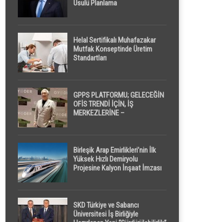
Usulü Planlama
Helal Sertifikalı Muhafazakar
Mutfak Konseptinde Üretim
Standartları
GPPS PLATFORMU; GELECEĞİN
OFİS TRENDİ İÇİN, İŞ
MERKEZLERİNE –
GELİŞTİRİCİLERE ” POD /
KAPSÜL ” UYKU KABİNİ
ÖNERİYOR
Birleşik Arap Emirlikleri’nin İlk
Yüksek Hızlı Demiryolu
Projesine Kalyon İnşaat İmzası
SKD Türkiye ve Sabancı
Üniversitesi İş Birliğiyle