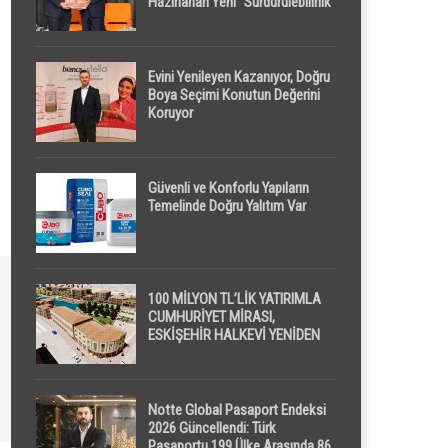
Hazırlanan Yeni “Sürdürülebilirlik”
Tanımı TDK Genel Türkçe
Sözlük’e Girdi
Evini Yenileyen Kazanıyor, Doğru
Boya Seçimi Konutun Değerini
Koruyor
Güvenli ve Konforlu Yapıların
Temelinde Doğru Yalıtım Var
100 MİLYON TL’LİK YATIRIMLA
CUMHURİYET MİRASI,
ESKİŞEHİR HALKEVİ YENİDEN
HAYAT BULUYOR
Notte Global Pasaport Endeksi
2026 Güncellendi: Türk
Pasaportu 199 Ülke Arasında 86.