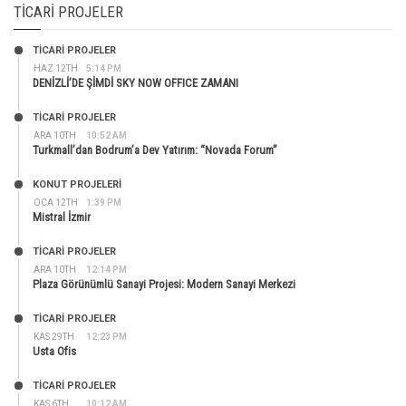
TICARI PROJELER
TİCARİ PROJELER
HAZ 12TH
5:14 PM
DENİZLİ’DE ŞİMDİ SKY NOW OFFICE ZAMANI
TİCARİ PROJELER
ARA 10TH
10:52 AM
Turkmall’dan Bodrum’a Dev Yatırım: “Novada Forum”
KONUT PROJELERI
OCA 12TH
1:39 PM
Mistral İzmir
TİCARİ PROJELER
ARA 10TH
12:14 PM
Plaza Görünümlü Sanayi Projesi: Modern Sanayi Merkezi
TİCARİ PROJELER
KAS 29TH
12:23 PM
Usta Ofis
TİCARİ PROJELER
KAS 6TH
10:12 AM