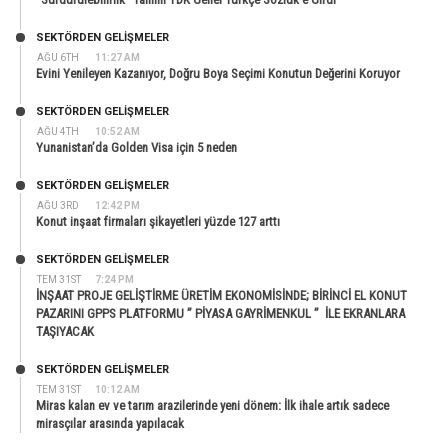
SEKTÖRDEN GELIŞMELER
AĞU 6TH
11:27 AM
Evini Yenileyen Kazanıyor, Doğru Boya Seçimi Konutun Değerini Koruyor
SEKTÖRDEN GELIŞMELER
AĞU 4TH
10:52 AM
Yunanistan’da Golden Visa için 5 neden
SEKTÖRDEN GELIŞMELER
AĞU 3RD
12:42 PM
Konut inşaat firmaları şikayetleri yüzde 127 arttı
SEKTÖRDEN GELIŞMELER
TEM 31ST
7:24 PM
İNŞAAT PROJE GELİŞTİRME ÜRETİM EKONOMİSİNDE; BİRİNCİ EL KONUT
PAZARINI GPPS PLATFORMU ” PİYASA GAYRİMENKUL ” İLE EKRANLARA
TAŞIYACAK
SEKTÖRDEN GELIŞMELER
TEM 31ST
10:12 AM
Miras kalan ev ve tarım arazilerinde yeni dönem: İlk ihale artık sadece
mirasçılar arasında yapılacak