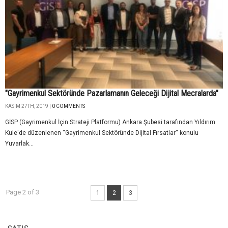
"Gayrimenkul Sektöründe Pazarlamanın Geleceği Dijital Mecralarda"
KASIM 27TH, 2019 |
0 COMMENTS
GİSP (Gayrimenkul İçin Strateji Platformu) Ankara Şubesi tarafından Yıldırım
Kule'de düzenlenen ''Gayrimenkul Sektöründe Dijital Fırsatlar'' konulu
Yuvarlak...
Page 2 of 3
1
2
3