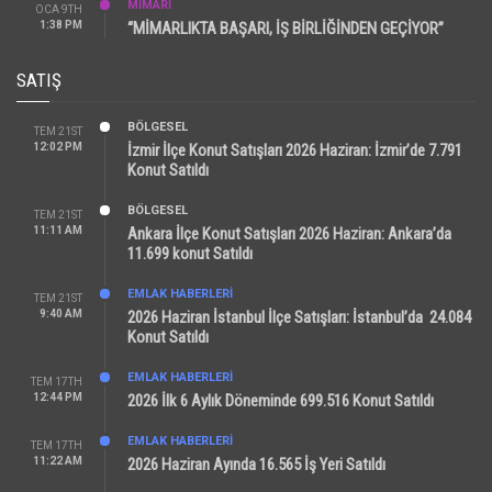
MİMARİ
OCA 9TH
1:38 PM
“MİMARLIKTA BAŞARI, İŞ BİRLİĞİNDEN GEÇİYOR”
SATIŞ
BÖLGESEL
TEM 21ST
12:02 PM
İzmir İlçe Konut Satışları 2026 Haziran: İzmir’de 7.791
Konut Satıldı
BÖLGESEL
TEM 21ST
11:11 AM
Ankara İlçe Konut Satışları 2026 Haziran: Ankara’da
11.699 konut Satıldı
EMLAK HABERLERI
TEM 21ST
9:40 AM
2026 Haziran İstanbul İlçe Satışları: İstanbul’da 24.084
Konut Satıldı
EMLAK HABERLERI
TEM 17TH
12:44 PM
2026 İlk 6 Aylık Döneminde 699.516 Konut Satıldı
EMLAK HABERLERI
TEM 17TH
11:22 AM
2026 Haziran Ayında 16.565 İş Yeri Satıldı