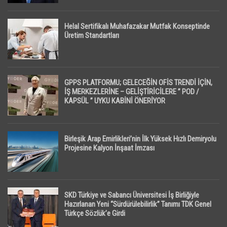
Helal Sertifikalı Muhafazakar Mutfak Konseptinde
Üretim Standartları
GPPS PLATFORMU; GELECEĞİN OFİS TRENDİ İÇİN,
İŞ MERKEZLERİNE – GELİŞTİRİCİLERE ” POD /
KAPSÜL ” UYKU KABİNİ ÖNERİYOR
Birleşik Arap Emirlikleri’nin İlk Yüksek Hızlı Demiryolu
Projesine Kalyon İnşaat İmzası
SKD Türkiye ve Sabancı Üniversitesi İş Birliğiyle
Hazırlanan Yeni “Sürdürülebilirlik” Tanımı TDK Genel
Türkçe Sözlük’e Girdi