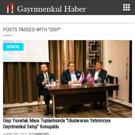
POSTS TAGGED WITH "GISP"
GÜNCEL
Gisp Yuvarlak Masa Toplantısında "Uluslararası Yatırımcıya
Gayrimenkul Satışı" Konuşuldu
ŞUBAT 3RD, 2022 |
0 COMMENTS