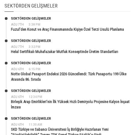
SEKTÖRDEN GELIŞMELER
SEKTÖRDEN GELIŞMELER
AĞU 7TH
3:38 PM
Fuzul’den Konut ve Araç Finansmanında Kişiye Özel Terzi Usulü Planlama
SEKTÖRDEN GELIŞMELER
AĞU 7TH
3:32 PM
Helal Sertifikalı Muhafazakar Mutfak Konseptinde Üretim Standartları
SEKTÖRDEN GELIŞMELER
AĞU 6TH
6:15 PM
Notte Global Pasaport Endeksi 2026 Güncellendi: Türk Pasaportu 199 Ülke
Arasında 86. Sırada
SEKTÖRDEN GELIŞMELER
AĞU 6TH
12:34 PM
Birleşik Arap Emirlikleri’nin İlk Yüksek Hızlı Demiryolu Projesine Kalyon İnşaat
İmzası
SEKTÖRDEN GELIŞMELER
AĞU 6TH
11:30 AM
SKD Türkiye ve Sabancı Üniversitesi İş Birliğiyle Hazırlanan Yeni
“Sürdürülebilirlik” Tanımı TDK Genel Türkçe Sözlük’e Girdi