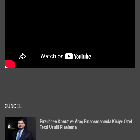
GÜNCEL
Fuzul’den Konut ve Araç Finansmanında Kişiye Özel
Terzi Usulü Planlama