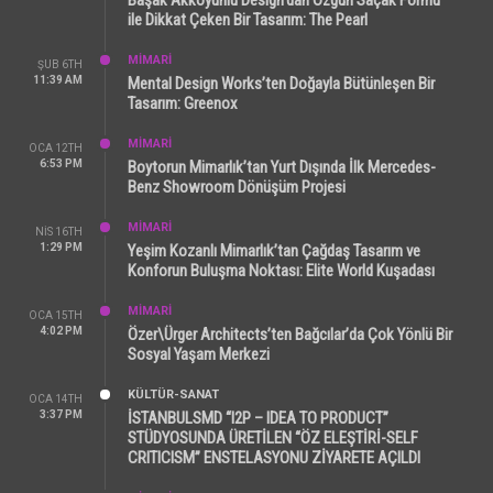
Başak Akkoyunlu Design’dan Özgün Saçak Formu
ile Dikkat Çeken Bir Tasarım: The Pearl
MİMARİ
ŞUB 6TH
11:39 AM
Mental Design Works’ten Doğayla Bütünleşen Bir
Tasarım: Greenox
MİMARİ
OCA 12TH
6:53 PM
Boytorun Mimarlık’tan Yurt Dışında İlk Mercedes-
Benz Showroom Dönüşüm Projesi
MİMARİ
NIS 16TH
1:29 PM
Yeşim Kozanlı Mimarlık’tan Çağdaş Tasarım ve
Konforun Buluşma Noktası: Elite World Kuşadası
MİMARİ
OCA 15TH
4:02 PM
Özer\Ürger Architects’ten Bağcılar’da Çok Yönlü Bir
Sosyal Yaşam Merkezi
KÜLTÜR-SANAT
OCA 14TH
3:37 PM
İSTANBULSMD “I2P – IDEA TO PRODUCT”
STÜDYOSUNDA ÜRETİLEN “ÖZ ELEŞTİRİ-SELF
CRITICISM” ENSTELASYONU ZİYARETE AÇILDI