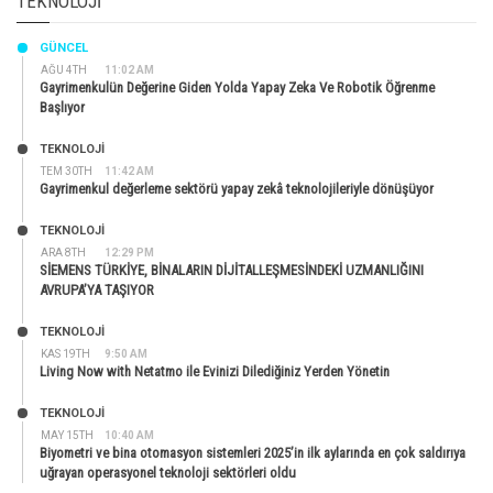
TEKNOLOJI
GÜNCEL
AĞU 4TH
11:02 AM
Gayrimenkulün Değerine Giden Yolda Yapay Zeka Ve Robotik Öğrenme
Başlıyor
TEKNOLOJİ
TEM 30TH
11:42 AM
Gayrimenkul değerleme sektörü yapay zekâ teknolojileriyle dönüşüyor
TEKNOLOJİ
ARA 8TH
12:29 PM
SİEMENS TÜRKİYE, BİNALARIN DİJİTALLEŞMESİNDEKİ UZMANLIĞINI
AVRUPA’YA TAŞIYOR
TEKNOLOJİ
KAS 19TH
9:50 AM
Living Now with Netatmo ile Evinizi Dilediğiniz Yerden Yönetin
TEKNOLOJİ
MAY 15TH
10:40 AM
Biyometri ve bina otomasyon sistemleri 2025’in ilk aylarında en çok saldırıya
uğrayan operasyonel teknoloji sektörleri oldu