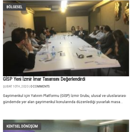
BÖLGESEL
GİSP Yeni İzmir İmar Tasarısını Değerlendirdi
ŞUBAT 10TH, 2020 |
0 COMMENTS
Gayrimenkul için Yatırım Platformu (GİSP) İzmir Grubu, ulusal ve uluslararası
gündemde yer alan gayrimenkul konularında düzenlediği yuvarlak masa...
KENTSEL DÖNÜŞÜM