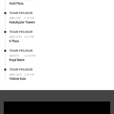
Gold Plaza
TİCARİ PROJELER
MAY 31ST
3:10 PM
Hukukçular Towers
TİCARİ PROJELER
MAY 25TH
5:51 PM
K Plaza
TİCARİ PROJELER
NIS 8TH
12:34 PM
Royal Marin
TİCARİ PROJELER
MAR 16TH
3:30 PM
Yıldırım Kule