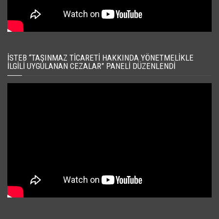
İSTEB “TAŞINMAZ TICARETI HAKKINDA YÖNETMELIKLE
İLGILI UYGULANAN CEZALAR” PANELI DÜZENLENDI