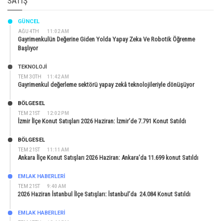
SATIŞ
GÜNCEL
AĞU 4TH
11:02 AM
Gayrimenkulün Değerine Giden Yolda Yapay Zeka Ve Robotik Öğrenme
Başlıyor
TEKNOLOJİ
TEM 30TH
11:42 AM
Gayrimenkul değerleme sektörü yapay zekâ teknolojileriyle dönüşüyor
BÖLGESEL
TEM 21ST
12:02 PM
İzmir İlçe Konut Satışları 2026 Haziran: İzmir’de 7.791 Konut Satıldı
BÖLGESEL
TEM 21ST
11:11 AM
Ankara İlçe Konut Satışları 2026 Haziran: Ankara’da 11.699 konut Satıldı
EMLAK HABERLERI
TEM 21ST
9:40 AM
2026 Haziran İstanbul İlçe Satışları: İstanbul’da 24.084 Konut Satıldı
EMLAK HABERLERI