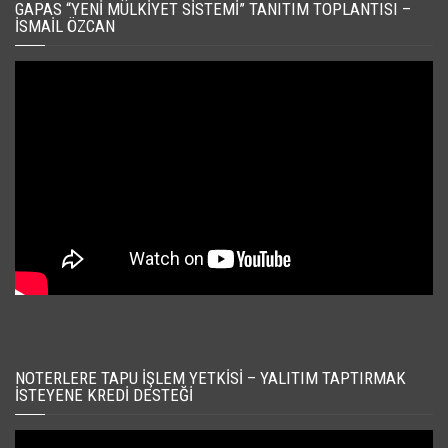
GAPAS “YENI MÜLKIYET SISTEMI” TANITIM TOPLANTISI –
İSMAIL ÖZCAN
NOTERLERE TAPU İŞLEM YETKISI – YALITIM TAPTIRMAK
İSTEYENE KREDI DESTEĞI