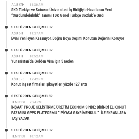
AĞU 6TH
11:30 AM
SKD Türkiye ve Sabancı Üniversitesi İş Birliğiyle Hazırlanan Yeni
“Sürdürülebilirlik” Tanımı TDK Genel Türkçe Sözlük’e Girdi
SEKTÖRDEN GELIŞMELER
AĞU 6TH
11:27 AM
Evini Yenileyen Kazanıyor, Doğru Boya Seçimi Konutun Değerini Koruyor
SEKTÖRDEN GELIŞMELER
AĞU 4TH
10:52 AM
Yunanistan’da Golden Visa için 5 neden
SEKTÖRDEN GELIŞMELER
AĞU 3RD
12:42 PM
Konut inşaat firmaları şikayetleri yüzde 127 arttı
SEKTÖRDEN GELIŞMELER
TEM 31ST
7:24 PM
İNŞAAT PROJE GELİŞTİRME ÜRETİM EKONOMİSİNDE; BİRİNCİ EL KONUT
PAZARINI GPPS PLATFORMU ” PİYASA GAYRİMENKUL ” İLE EKRANLARA
TAŞIYACAK
SEKTÖRDEN GELIŞMELER
TEM 31ST
10:12 AM