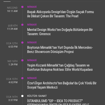
MİMARİ
NIS 22ND
10:11 AM
Başak Akkoyunlu Design’dan Özgün Saçak Formu
ile Dikkat Çeken Bir Tasarım: The Pearl
MİMARİ
ŞUB 6TH
11:39 AM
Mental Design Works’ten Doğayla Bütünleşen Bir
Tasarım: Greenox
MİMARİ
OCA 12TH
6:53 PM
Boytorun Mimarlık’tan Yurt Dışında İlk Mercedes-
Benz Showroom Dönüşüm Projesi
MİMARİ
NIS 16TH
1:29 PM
Yeşim Kozanlı Mimarlık’tan Çağdaş Tasarım ve
Konforun Buluşma Noktası: Elite World Kuşadası
MİMARİ
OCA 15TH
4:02 PM
Özer\Ürger Architects’ten Bağcılar’da Çok Yönlü Bir
Sosyal Yaşam Merkezi
KÜLTÜR-SANAT
OCA 14TH
3:37 PM
İSTANBULSMD “I2P – IDEA TO PRODUCT”