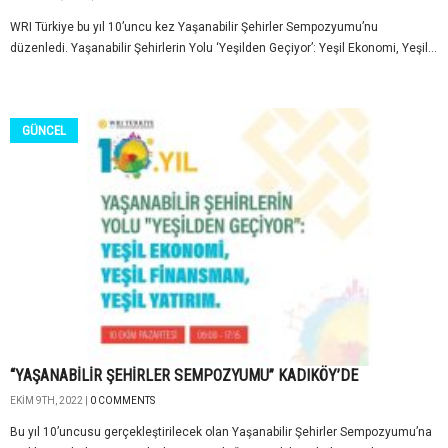
WRI Türkiye bu yıl 10’uncu kez Yaşanabilir Şehirler Sempozyumu’nu
düzenledi. Yaşanabilir Şehirlerin Yolu ‘Yeşilden Geçiyor’: Yeşil Ekonomi, Yeşil...
GÜNCEL
“YAŞANABİLİR ŞEHİRLER SEMPOZYUMU” KADIKÖY’DE
EKIM 9TH, 2022 |
0 COMMENTS
Bu yıl 10’uncusu gerçekleştirilecek olan Yaşanabilir Şehirler Sempozyumu’na