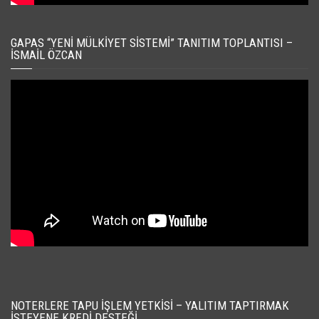
GAPAS “YENI MÜLKIYET SISTEMI” TANITIM TOPLANTISI –
İSMAIL ÖZCAN
NOTERLERE TAPU İŞLEM YETKISI – YALITIM TAPTIRMAK
İSTEYENE KREDI DESTEĞI