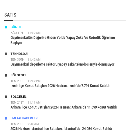
SATIŞ
GÜNCEL
AĞU 4TH
11:02 AM
Gayrimenkulün Değerine Giden Yolda Yapay Zeka Ve Robotik Öğrenme
Başlıyor
TEKNOLOJİ
TEM 30TH
11:42 AM
Gayrimenkul değerleme sektörü yapay zekâ teknolojileriyle dönüşüyor
BÖLGESEL
TEM 21ST
12:02 PM
İzmir İlçe Konut Satışları 2026 Haziran: İzmir’de 7.791 Konut Satıldı
BÖLGESEL
TEM 21ST
11:11 AM
Ankara İlçe Konut Satışları 2026 Haziran: Ankara’da 11.699 konut Satıldı
EMLAK HABERLERI
TEM 21ST
9:40 AM
2026 Haziran İstanbul İlçe Satışları: İstanbul’da 24.084 Konut Satıldı