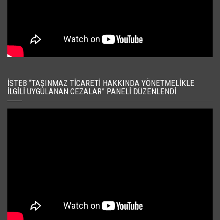
İSTEB “TAŞINMAZ TICARETI HAKKINDA YÖNETMELIKLE
İLGILI UYGULANAN CEZALAR” PANELI DÜZENLENDI