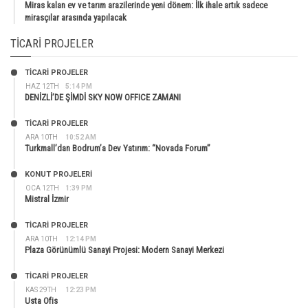
Miras kalan ev ve tarım arazilerinde yeni dönem: İlk ihale artık sadece
mirasçılar arasında yapılacak
TICARI PROJELER
TİCARİ PROJELER
HAZ 12TH
5:14 PM
DENİZLİ’DE ŞİMDİ SKY NOW OFFICE ZAMANI
TİCARİ PROJELER
ARA 10TH
10:52 AM
Turkmall’dan Bodrum’a Dev Yatırım: “Novada Forum”
KONUT PROJELERI
OCA 12TH
1:39 PM
Mistral İzmir
TİCARİ PROJELER
ARA 10TH
12:14 PM
Plaza Görünümlü Sanayi Projesi: Modern Sanayi Merkezi
TİCARİ PROJELER
KAS 29TH
12:23 PM
Usta Ofis