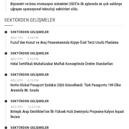
Biyometri ve bina otomasyon sistemleri 2025’in ilk aylarında en çok saldırıya
uğrayan operasyonel teknoloji sektörleri oldu
SEKTÖRDEN GELIŞMELER
SEKTÖRDEN GELIŞMELER
AĞU 7TH
3:38 PM
Fuzul’den Konut ve Araç Finansmanında Kişiye Özel Terzi Usulü Planlama
SEKTÖRDEN GELIŞMELER
AĞU 7TH
3:32 PM
Helal Sertifikalı Muhafazakar Mutfak Konseptinde Üretim Standartları
SEKTÖRDEN GELIŞMELER
AĞU 6TH
6:15 PM
Notte Global Pasaport Endeksi 2026 Güncellendi: Türk Pasaportu 199 Ülke
Arasında 86. Sırada
SEKTÖRDEN GELIŞMELER
AĞU 6TH
12:34 PM
Birleşik Arap Emirlikleri’nin İlk Yüksek Hızlı Demiryolu Projesine Kalyon İnşaat
İmzası
SEKTÖRDEN GELIŞMELER