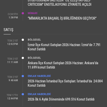
STÜDYOSUNDA ÜRETİLEN “ÖZ ELEŞTİRİ-SELF
CRITICISM” ENSTELASYONU ZİYARETE AÇILDI
MİMARİ
OCA 9TH
1:38 PM
“MİMARLIKTA BAŞARI, İŞ BİRLİĞİNDEN GEÇİYOR”
SATIŞ
BÖLGESEL
TEM 21ST
12:02 PM
İzmir İlçe Konut Satışları 2026 Haziran: İzmir’de 7.791
Konut Satıldı
BÖLGESEL
TEM 21ST
11:11 AM
Ankara İlçe Konut Satışları 2026 Haziran: Ankara’da
11.699 konut Satıldı
EMLAK HABERLERI
TEM 21ST
9:40 AM
2026 Haziran İstanbul İlçe Satışları: İstanbul’da 24.084
Konut Satıldı
EMLAK HABERLERI
TEM 17TH
12:44 PM
2026 İlk 6 Aylık Döneminde 699.516 Konut Satıldı