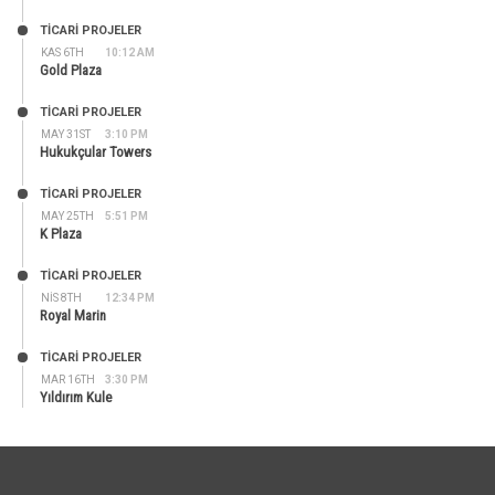
TİCARİ PROJELER
KAS 6TH
10:12 AM
Gold Plaza
TİCARİ PROJELER
MAY 31ST
3:10 PM
Hukukçular Towers
TİCARİ PROJELER
MAY 25TH
5:51 PM
K Plaza
TİCARİ PROJELER
NIS 8TH
12:34 PM
Royal Marin
TİCARİ PROJELER
MAR 16TH
3:30 PM
Yıldırım Kule