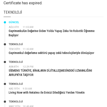
Certificate has expired.
TEKNOLOJI
GÜNCEL
AĞU 4TH
11:02 AM
Gayrimenkulün Değerine Giden Yolda Yapay Zeka Ve Robotik Öğrenme
Başlıyor
TEKNOLOJİ
TEM 30TH
11:42 AM
Gayrimenkul değerleme sektörü yapay zekâ teknolojileriyle dönüşüyor
TEKNOLOJİ
ARA 8TH
12:29 PM
SİEMENS TÜRKİYE, BİNALARIN DİJİTALLEŞMESİNDEKİ UZMANLIĞINI
AVRUPA’YA TAŞIYOR
TEKNOLOJİ
KAS 19TH
9:50 AM
Living Now with Netatmo ile Evinizi Dilediğiniz Yerden Yönetin
TEKNOLOJİ
MAY 15TH
10:40 AM