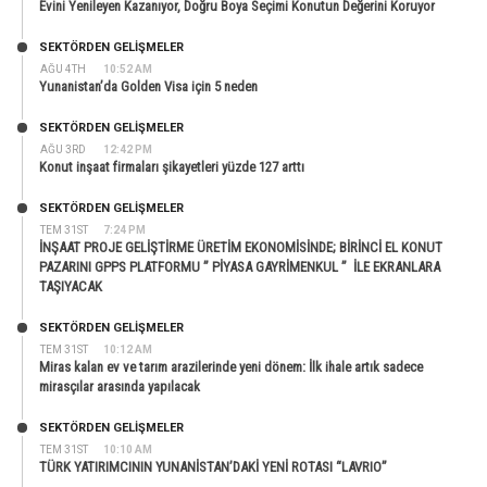
Evini Yenileyen Kazanıyor, Doğru Boya Seçimi Konutun Değerini Koruyor
SEKTÖRDEN GELIŞMELER
AĞU 4TH
10:52 AM
Yunanistan’da Golden Visa için 5 neden
SEKTÖRDEN GELIŞMELER
AĞU 3RD
12:42 PM
Konut inşaat firmaları şikayetleri yüzde 127 arttı
SEKTÖRDEN GELIŞMELER
TEM 31ST
7:24 PM
İNŞAAT PROJE GELİŞTİRME ÜRETİM EKONOMİSİNDE; BİRİNCİ EL KONUT
PAZARINI GPPS PLATFORMU ” PİYASA GAYRİMENKUL ” İLE EKRANLARA
TAŞIYACAK
SEKTÖRDEN GELIŞMELER
TEM 31ST
10:12 AM
Miras kalan ev ve tarım arazilerinde yeni dönem: İlk ihale artık sadece
mirasçılar arasında yapılacak
SEKTÖRDEN GELIŞMELER
TEM 31ST
10:10 AM
TÜRK YATIRIMCININ YUNANİSTAN’DAKİ YENİ ROTASI “LAVRIO”