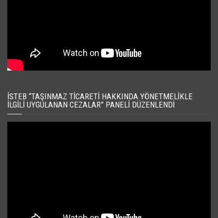
İSTEB “TAŞINMAZ TICARETI HAKKINDA YÖNETMELIKLE
İLGILI UYGULANAN CEZALAR” PANELI DÜZENLENDI