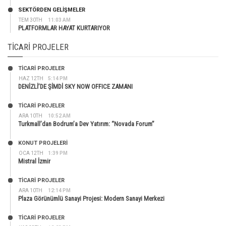
SEKTÖRDEN GELIŞMELER
TEM 30TH
11:03 AM
PLATFORMLAR HAYAT KURTARIYOR
TICARI PROJELER
TİCARİ PROJELER
HAZ 12TH
5:14 PM
DENİZLİ’DE ŞİMDİ SKY NOW OFFICE ZAMANI
TİCARİ PROJELER
ARA 10TH
10:52 AM
Turkmall’dan Bodrum’a Dev Yatırım: “Novada Forum”
KONUT PROJELERI
OCA 12TH
1:39 PM
Mistral İzmir
TİCARİ PROJELER
ARA 10TH
12:14 PM
Plaza Görünümlü Sanayi Projesi: Modern Sanayi Merkezi
TİCARİ PROJELER