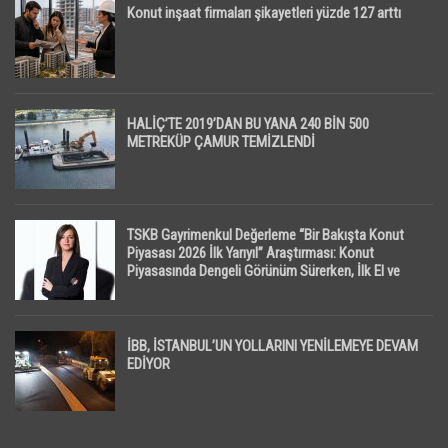
Konut inşaat firmaları şikayetleri yüzde 127 arttı
HALİÇ’TE 2019’DAN BU YANA 240 BİN 500
METREKÜP ÇAMUR TEMİZLENDİ
TSKB Gayrimenkul Değerleme “Bir Bakışta Konut
Piyasası 2026 İlk Yarıyıl” Araştırması: Konut
Piyasasında Dengeli Görünüm Sürerken, İlk El ve
İpotekli Satışlarda Sınırlı Toparlanma Dikkat Çekti
İBB, İSTANBUL’UN YOLLARINI YENİLEMEYE DEVAM
EDİYOR