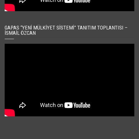
GAPAS “YENI MÜLKIYET SISTEMI” TANITIM TOPLANTISI –
İSMAIL ÖZCAN