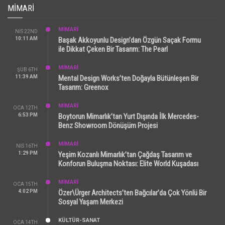
MIMARI
MİMARİ
NIS 22ND
10:11 AM
Başak Akkoyunlu Design’dan Özgün Saçak Formu
ile Dikkat Çeken Bir Tasarım: The Pearl
MİMARİ
ŞUB 6TH
11:39 AM
Mental Design Works’ten Doğayla Bütünleşen Bir
Tasarım: Greenox
MİMARİ
OCA 12TH
6:53 PM
Boytorun Mimarlık’tan Yurt Dışında İlk Mercedes-
Benz Showroom Dönüşüm Projesi
MİMARİ
NIS 16TH
1:29 PM
Yeşim Kozanlı Mimarlık’tan Çağdaş Tasarım ve
Konforun Buluşma Noktası: Elite World Kuşadası
MİMARİ
OCA 15TH
4:02 PM
Özer\Ürger Architects’ten Bağcılar’da Çok Yönlü Bir
Sosyal Yaşam Merkezi
KÜLTÜR-SANAT
OCA 14TH