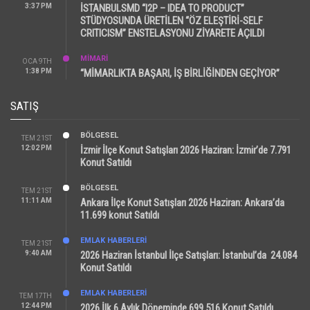
3:37 PM
İSTANBULSMD “I2P – IDEA TO PRODUCT”
STÜDYOSUNDA ÜRETİLEN “ÖZ ELEŞTİRİ-SELF
CRITICISM” ENSTELASYONU ZİYARETE AÇILDI
MİMARİ
OCA 9TH
1:38 PM
“MİMARLIKTA BAŞARI, İŞ BİRLİĞİNDEN GEÇİYOR”
SATIŞ
BÖLGESEL
TEM 21ST
12:02 PM
İzmir İlçe Konut Satışları 2026 Haziran: İzmir’de 7.791
Konut Satıldı
BÖLGESEL
TEM 21ST
11:11 AM
Ankara İlçe Konut Satışları 2026 Haziran: Ankara’da
11.699 konut Satıldı
EMLAK HABERLERI
TEM 21ST
9:40 AM
2026 Haziran İstanbul İlçe Satışları: İstanbul’da 24.084
Konut Satıldı
EMLAK HABERLERI
TEM 17TH
12:44 PM
2026 İlk 6 Aylık Döneminde 699.516 Konut Satıldı