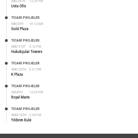
KAS 29TH
12:23 PM
Usta Ofis
TİCARİ PROJELER
KAS 6TH
10:12 AM
Gold Plaza
TİCARİ PROJELER
MAY 31ST
3:10 PM
Hukukçular Towers
TİCARİ PROJELER
MAY 25TH
5:51 PM
K Plaza
TİCARİ PROJELER
NIS 8TH
12:34 PM
Royal Marin
TİCARİ PROJELER
MAR 16TH
3:30 PM
Yıldırım Kule