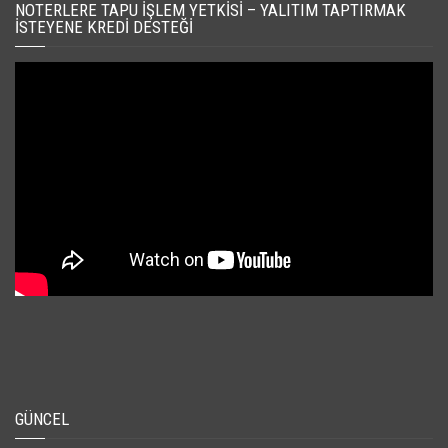
NOTERLERE TAPU İŞLEM YETKISI – YALITIM TAPTIRMAK
İSTEYENE KREDI DESTEĞI
GÜNCEL