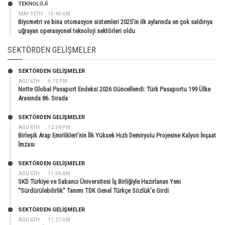
TEKNOLOJİ
MAY 15TH
10:40 AM
Biyometri ve bina otomasyon sistemleri 2025’in ilk aylarında en çok saldırıya
uğrayan operasyonel teknoloji sektörleri oldu
SEKTÖRDEN GELIŞMELER
SEKTÖRDEN GELIŞMELER
AĞU 6TH
6:15 PM
Notte Global Pasaport Endeksi 2026 Güncellendi: Türk Pasaportu 199 Ülke
Arasında 86. Sırada
SEKTÖRDEN GELIŞMELER
AĞU 6TH
12:34 PM
Birleşik Arap Emirlikleri’nin İlk Yüksek Hızlı Demiryolu Projesine Kalyon İnşaat
İmzası
SEKTÖRDEN GELIŞMELER
AĞU 6TH
11:30 AM
SKD Türkiye ve Sabancı Üniversitesi İş Birliğiyle Hazırlanan Yeni
“Sürdürülebilirlik” Tanımı TDK Genel Türkçe Sözlük’e Girdi
SEKTÖRDEN GELIŞMELER
AĞU 6TH
11:27 AM