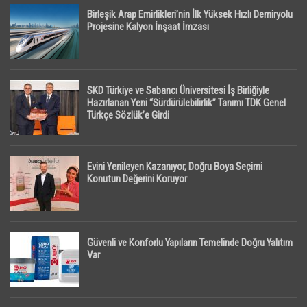
Birleşik Arap Emirlikleri’nin İlk Yüksek Hızlı Demiryolu
Projesine Kalyon İnşaat İmzası
SKD Türkiye ve Sabancı Üniversitesi İş Birliğiyle
Hazırlanan Yeni “Sürdürülebilirlik” Tanımı TDK Genel
Türkçe Sözlük’e Girdi
Evini Yenileyen Kazanıyor, Doğru Boya Seçimi
Konutun Değerini Koruyor
Güvenli ve Konforlu Yapıların Temelinde Doğru Yalıtım
Var