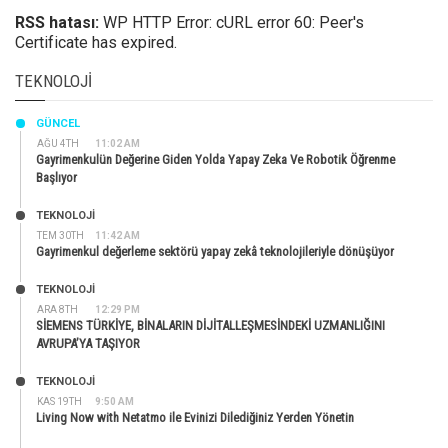
RSS hatası:
WP HTTP Error: cURL error 60: Peer's
Certificate has expired.
TEKNOLOJI
GÜNCEL
AĞU 4TH
11:02 AM
Gayrimenkulün Değerine Giden Yolda Yapay Zeka Ve Robotik Öğrenme
Başlıyor
TEKNOLOJİ
TEM 30TH
11:42 AM
Gayrimenkul değerleme sektörü yapay zekâ teknolojileriyle dönüşüyor
TEKNOLOJİ
ARA 8TH
12:29 PM
SİEMENS TÜRKİYE, BİNALARIN DİJİTALLEŞMESİNDEKİ UZMANLIĞINI
AVRUPA’YA TAŞIYOR
TEKNOLOJİ
KAS 19TH
9:50 AM
Living Now with Netatmo ile Evinizi Dilediğiniz Yerden Yönetin