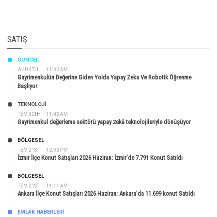
SATIŞ
GÜNCEL
AĞU 4TH
11:02 AM
Gayrimenkulün Değerine Giden Yolda Yapay Zeka Ve Robotik Öğrenme
Başlıyor
TEKNOLOJİ
TEM 30TH
11:42 AM
Gayrimenkul değerleme sektörü yapay zekâ teknolojileriyle dönüşüyor
BÖLGESEL
TEM 21ST
12:02 PM
İzmir İlçe Konut Satışları 2026 Haziran: İzmir’de 7.791 Konut Satıldı
BÖLGESEL
TEM 21ST
11:11 AM
Ankara İlçe Konut Satışları 2026 Haziran: Ankara’da 11.699 konut Satıldı
EMLAK HABERLERI