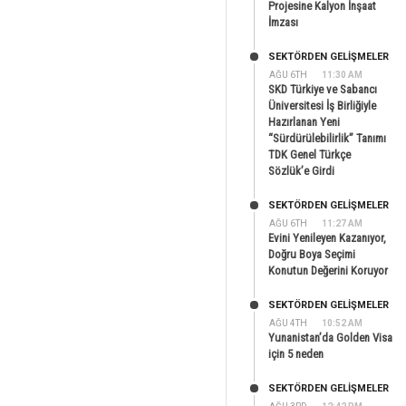
Projesine Kalyon İnşaat
İmzası
SEKTÖRDEN GELIŞMELER
AĞU 6TH
11:30 AM
SKD Türkiye ve Sabancı
Üniversitesi İş Birliğiyle
Hazırlanan Yeni
“Sürdürülebilirlik” Tanımı
TDK Genel Türkçe
Sözlük’e Girdi
SEKTÖRDEN GELIŞMELER
AĞU 6TH
11:27 AM
Evini Yenileyen Kazanıyor,
Doğru Boya Seçimi
Konutun Değerini Koruyor
SEKTÖRDEN GELIŞMELER
AĞU 4TH
10:52 AM
Yunanistan’da Golden Visa
için 5 neden
SEKTÖRDEN GELIŞMELER