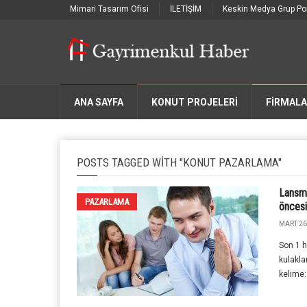
Mimari Tasarım Ofisi
İLETİŞİM
Keskin Medya Grup Por
ANA SAYFA
KONUT PROJELERİ
FIRMAL
POSTS TAGGED WITH "KONUT PAZARLAMA"
Lansma
PAZARLAMA
öncesi
MART 26
Son 1 h
kulakla
kelime: