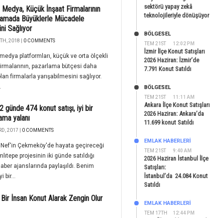
sektörü yapay zekâ
 Medya, Küçük İnşaat Firmalarının
teknolojileriyle dönüşüyor
lamada Büyüklerle Mücadele
ni Sağlıyor
BÖLGESEL
TH, 2018 |
0 COMMENTS
TEM 21ST
12:02 PM
İzmir İlçe Konut Satışları
medya platformları, küçük ve orta ölçekli
2026 Haziran: İzmir’de
firmalarının, pazarlama bütçesi daha
7.791 Konut Satıldı
lan firmalarla yarışabilmesini sağlıyor.
.
BÖLGESEL
TEM 21ST
11:11 AM
Ankara İlçe Konut Satışları
2 günde 474 konut satışı, iyi bir
2026 Haziran: Ankara’da
ama yalanı
11.699 konut Satıldı
D, 2017 |
0 COMMENTS
EMLAK HABERLERI
 Nef'in Çekmeköy'de hayata geçireceği
TEM 21ST
9:40 AM
lıtepe projesinin iki günde satıldığı
2026 Haziran İstanbul İlçe
 haber ajanslarında paylaşıldı. Benim
Satışları:
İstanbul’da 24.084 Konut
i bir...
Satıldı
 Bir İnsan Konut Alarak Zengin Olur
EMLAK HABERLERI
TEM 17TH
12:44 PM