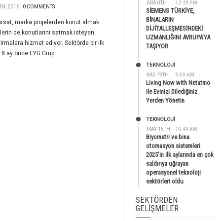
ARA 8TH
12:29 PM
H, 2016 |
0 COMMENTS
SİEMENS TÜRKİYE,
BİNALARIN
irsat, marka projelerden konut almak
DİJİTALLEŞMESİNDEKİ
lerin de konutlarını satmak isteyen
UZMANLIĞINI AVRUPA’YA
 firmalara hizmet ediyor. Sektörde bir ilk
TAŞIYOR
18 ay önce EYG Grup...
TEKNOLOJİ
KAS 19TH
9:50 AM
Living Now with Netatmo
ile Evinizi Dilediğiniz
Yerden Yönetin
TEKNOLOJİ
MAY 15TH
10:40 AM
Biyometri ve bina
otomasyon sistemleri
2025’in ilk aylarında en çok
saldırıya uğrayan
operasyonel teknoloji
sektörleri oldu
SEKTÖRDEN
GELIŞMELER