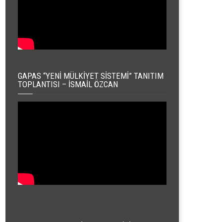
GAPAS “YENI MÜLKIYET SISTEMI” TANITIM
TOPLANTISI – İSMAIL ÖZCAN