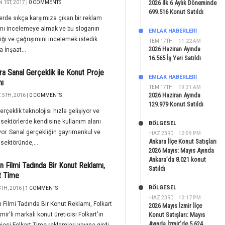
2026 İlk 6 Aylık Döneminde
 1ST, 2017 |
0 COMMENTS
699.516 Konut Satıldı
rde sıkça karşımıza çıkan bir reklam
nı incelemeye almak ve bu sloganın
EMLAK HABERLERI
iği ve çağrışımını incelemek istedik.
TEM 17TH
11:22 AM
2026 Haziran Ayında
 İnşaat...
16.565 İş Yeri Satıldı
a Sanal Gerçeklik ile Konut Proje
EMLAK HABERLERI
mı
TEM 17TH
10:31 AM
2026 Haziran Ayında
5TH, 2016 |
0 COMMENTS
129.979 Konut Satıldı
erçeklik teknolojisi hızla gelişiyor ve
 sektörlerde kendisine kullanım alanı
BÖLGESEL
or. Sanal gerçekliğin gayrimenkul ve
HAZ 23RD
12:59 PM
Ankara İlçe Konut Satışları
sektöründe,...
2026 Mayıs: Mayıs Ayında
Ankara’da 8.021 konut
n Filmi Tadında Bir Konut Reklamı,
Satıldı
t Time
BÖLGESEL
TH, 2016 |
1 COMMENTS
HAZ 23RD
12:17 PM
 Filmi Tadında Bir Konut Reklamı, Folkart
2026 Mayıs İzmir İlçe
mir'li markalı konut üreticisi Folkart'ın
Konut Satışları: Mayıs
Ayında İzmir’de 5.624