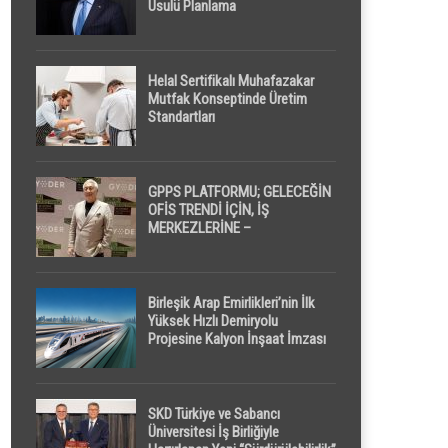
Usulü Planlama
Helal Sertifikalı Muhafazakar
Mutfak Konseptinde Üretim
Standartları
GPPS PLATFORMU; GELECEĞİN
OFİS TRENDİ İÇİN, İŞ
MERKEZLERİNE –
GELİŞTİRİCİLERE ” POD /
KAPSÜL ” UYKU KABİNİ
ÖNERİYOR
Birleşik Arap Emirlikleri’nin İlk
Yüksek Hızlı Demiryolu
Projesine Kalyon İnşaat İmzası
SKD Türkiye ve Sabancı
Üniversitesi İş Birliğiyle