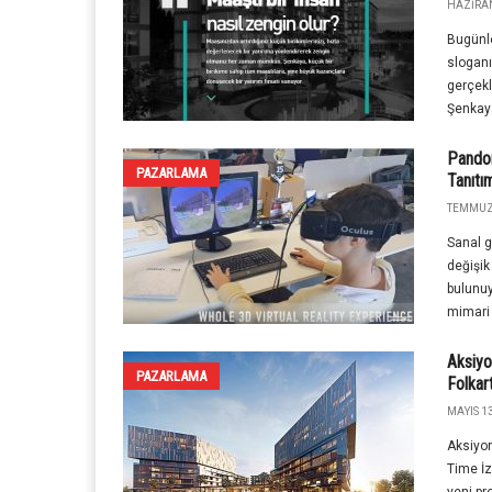
HAZIRAN
Bugünle
sloganı
gerçekl
Şenkaya
Pandor
PAZARLAMA
Tanıtı
TEMMUZ 
Sanal g
değişik
bulunuy
mimari 
Aksiyo
PAZARLAMA
Folkar
MAYIS 13
Aksiyon
Time İz