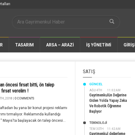
talları
AR
TASARIM
ARSA – ARAZİ
İŞ YÖNETİMİ
GİRİŞ
SATIŞ
n öncesi fırsat bitti, ön talep
GÜNCEL
 fırsat verelim !
AĞU 4TH
11:02 AM
Gayrimenkulün Değerine
TH, 2018 |
0 COMMENTS
Giden Yolda Yapay Zeka
Ve Robotik Öğrenme
aftadan bu yana bir konut projesi reklamı
Başlıyor
rımı tırmalıyor. Reklamında kullandığı
 " Mayıs'ta başlayacak ön talep öncesi...
TEKNOLOJİ
TEM 30TH
11:42 AM
Gayrimenkul değerleme