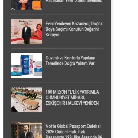
Hazırlanan Yeni “Sürdürülebilirlik”
Tanımı TDK Genel Türkçe
Sözlük’e Girdi
Evini Yenileyen Kazanıyor, Doğru
Boya Seçimi Konutun Değerini
Koruyor
Güvenli ve Konforlu Yapıların
Temelinde Doğru Yalıtım Var
100 MİLYON TL’LİK YATIRIMLA
CUMHURİYET MİRASI,
ESKİŞEHİR HALKEVİ YENİDEN
HAYAT BULUYOR
Notte Global Pasaport Endeksi
2026 Güncellendi: Türk
Pasaportu 199 Ülke Arasında 86.