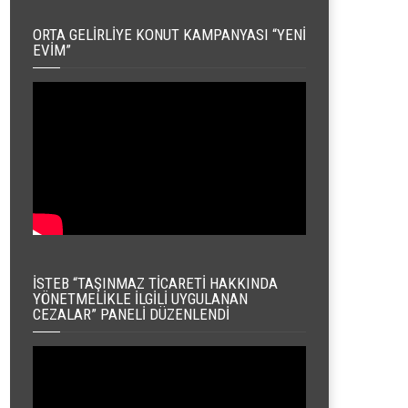
ORTA GELIRLIYE KONUT KAMPANYASI “YENI
EVIM”
İSTEB “TAŞINMAZ TICARETI HAKKINDA
YÖNETMELIKLE İLGILI UYGULANAN
CEZALAR” PANELI DÜZENLENDI