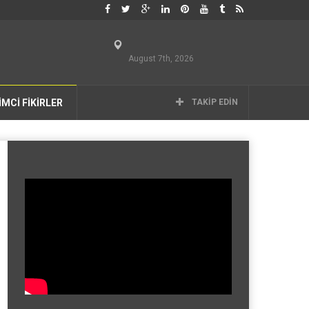
August 7th, 2026
İMCİ FİKİRLER
TAKIP EDIN