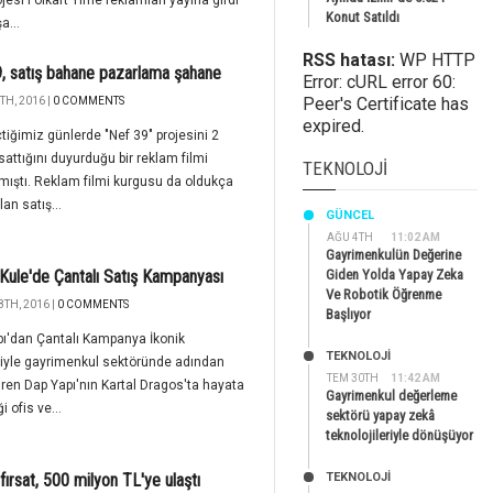
ojesi Folkart Time reklamları yayına girdi
Konut Satıldı
a...
RSS hatası:
WP HTTP
, satış bahane pazarlama şahane
Error: cURL error 60:
Peer's Certificate has
TH, 2016 |
0 COMMENTS
expired.
tiğimiz günlerde "Nef 39" projesini 2
sattığını duyurduğu bir reklam filmi
TEKNOLOJI
mıştı. Reklam filmi kurgusu da oldukça
an satış...
GÜNCEL
AĞU 4TH
11:02 AM
Gayrimenkulün Değerine
ule'de Çantalı Satış Kampanyası
Giden Yolda Yapay Zeka
Ve Robotik Öğrenme
8TH, 2016 |
0 COMMENTS
Başlıyor
ı'dan Çantalı Kampanya İkonik
TEKNOLOJİ
riyle gayrimenkul sektöründe adından
TEM 30TH
11:42 AM
iren Dap Yapı'nın Kartal Dragos'ta hayata
Gayrimenkul değerleme
i ofis ve...
sektörü yapay zekâ
teknolojileriyle dönüşüyor
fırsat, 500 milyon TL'ye ulaştı
TEKNOLOJİ