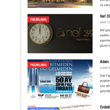
yeni pr
ve satış
Nef 39
PAZARLAMA
MART 10
Nef geç
saatte 
yayınla
güzel ol
Adam K
PAZARLAMA
ŞUBAT 2
Dap Yap
projele
söz ett
geçirdiğ
Evdeki