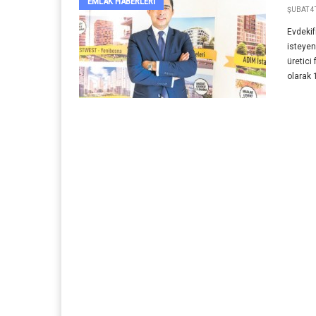
EMLAK HABERLERI
ŞUBAT 4T
Evdekif
isteyen
üretici
olarak 