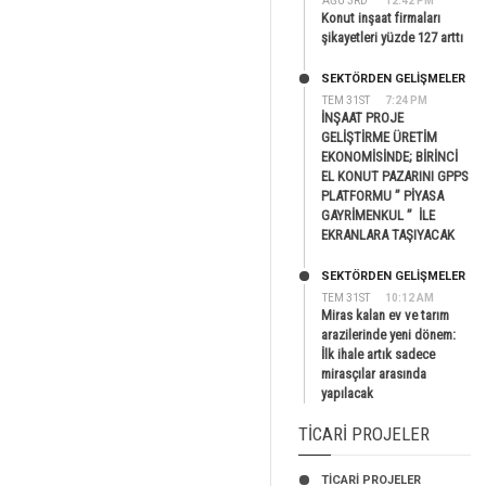
AĞU 3RD
12:42 PM
Konut inşaat firmaları
şikayetleri yüzde 127 arttı
SEKTÖRDEN GELIŞMELER
TEM 31ST
7:24 PM
İNŞAAT PROJE
GELİŞTİRME ÜRETİM
EKONOMİSİNDE; BİRİNCİ
EL KONUT PAZARINI GPPS
PLATFORMU ” PİYASA
GAYRİMENKUL ” İLE
EKRANLARA TAŞIYACAK
SEKTÖRDEN GELIŞMELER
TEM 31ST
10:12 AM
Miras kalan ev ve tarım
arazilerinde yeni dönem:
İlk ihale artık sadece
mirasçılar arasında
yapılacak
TICARI PROJELER
TİCARİ PROJELER