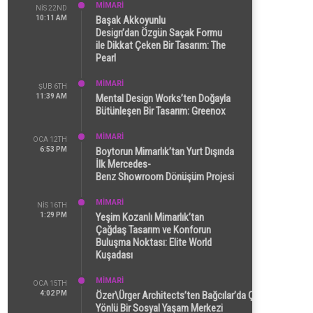
MİMARİ
NIS 22ND
10:11 AM
Başak Akkoyunlu
Design’dan Özgün Saçak Formu
ile Dikkat Çeken Bir Tasarım: The
Pearl
MİMARİ
ŞUB 6TH
11:39 AM
Mental Design Works’ten Doğayla
Bütünleşen Bir Tasarım: Greenox
MİMARİ
OCA 12TH
6:53 PM
Boytorun Mimarlık’tan Yurt Dışında
İlk Mercedes-
Benz Showroom Dönüşüm Projesi
MİMARİ
NIS 16TH
1:29 PM
Yeşim Kozanlı Mimarlık’tan
Çağdaş Tasarım ve Konforun
Buluşma Noktası: Elite World
Kuşadası
MİMARİ
OCA 15TH
4:02 PM
Özer\Ürger Architects’ten Bağcılar’da Çok
Yönlü Bir Sosyal Yaşam Merkezi