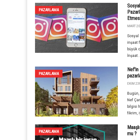
Sosyal
PAZARLAMA
Pazar
Etmesi
MART 20
Sosyal 
inşaat 
büyük o
İnşaat..
Nef'in 
PAZARLAMA
pazarl
EKIM 23R
Bugün,
Nef Çam
bilgisi
fikrim, iy
Maaşlı
PAZARLAMA
mu ?