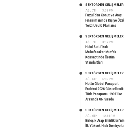
SEKTÖRDEN GELIŞMELER
AĞU 7TH
3:38 PM
Fuzul’den Konut ve Araç
Finansmanında Kişiye Özel
Terzi Usulü Planlama
SEKTÖRDEN GELIŞMELER
AĞU 7TH
3:32 PM
Helal Sertifikalı
Muhafazakar Mutfak
Konseptinde Üretim
Standartları
SEKTÖRDEN GELIŞMELER
AĞU 6TH
6:15 PM
Notte Global Pasaport
Endeksi 2026 Güncellendi:
Türk Pasaportu 199 Ülke
Arasında 86. Sırada
SEKTÖRDEN GELIŞMELER
AĞU 6TH
12:34 PM
Birleşik Arap Emirlikleri’nin
İlk Yüksek Hızlı Demiryolu