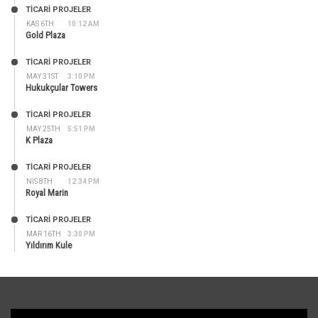
TİCARİ PROJELER
KAS 6TH
10:12 AM
Gold Plaza
TİCARİ PROJELER
MAY 31ST
3:10 PM
Hukukçular Towers
TİCARİ PROJELER
MAY 25TH
5:51 PM
K Plaza
TİCARİ PROJELER
NIS 8TH
12:34 PM
Royal Marin
TİCARİ PROJELER
MAR 16TH
3:30 PM
Yıldırım Kule