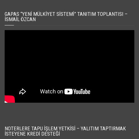
GAPAS “YENI MÜLKIYET SISTEMI” TANITIM TOPLANTISI –
İSMAIL ÖZCAN
NOTERLERE TAPU İŞLEM YETKISI – YALITIM TAPTIRMAK
İSTEYENE KREDI DESTEĞI