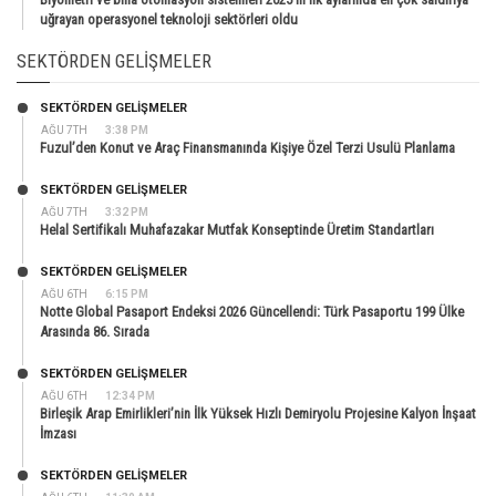
uğrayan operasyonel teknoloji sektörleri oldu
SEKTÖRDEN GELIŞMELER
SEKTÖRDEN GELIŞMELER
AĞU 7TH
3:38 PM
Fuzul’den Konut ve Araç Finansmanında Kişiye Özel Terzi Usulü Planlama
SEKTÖRDEN GELIŞMELER
AĞU 7TH
3:32 PM
Helal Sertifikalı Muhafazakar Mutfak Konseptinde Üretim Standartları
SEKTÖRDEN GELIŞMELER
AĞU 6TH
6:15 PM
Notte Global Pasaport Endeksi 2026 Güncellendi: Türk Pasaportu 199 Ülke
Arasında 86. Sırada
SEKTÖRDEN GELIŞMELER
AĞU 6TH
12:34 PM
Birleşik Arap Emirlikleri’nin İlk Yüksek Hızlı Demiryolu Projesine Kalyon İnşaat
İmzası
SEKTÖRDEN GELIŞMELER