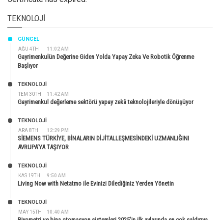
TEKNOLOJI
GÜNCEL
AĞU 4TH
11:02 AM
Gayrimenkulün Değerine Giden Yolda Yapay Zeka Ve Robotik Öğrenme
Başlıyor
TEKNOLOJİ
TEM 30TH
11:42 AM
Gayrimenkul değerleme sektörü yapay zekâ teknolojileriyle dönüşüyor
TEKNOLOJİ
ARA 8TH
12:29 PM
SİEMENS TÜRKİYE, BİNALARIN DİJİTALLEŞMESİNDEKİ UZMANLIĞINI
AVRUPA’YA TAŞIYOR
TEKNOLOJİ
KAS 19TH
9:50 AM
Living Now with Netatmo ile Evinizi Dilediğiniz Yerden Yönetin
TEKNOLOJİ
MAY 15TH
10:40 AM
Biyometri ve bina otomasyon sistemleri 2025’in ilk aylarında en çok saldırıya