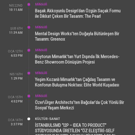
MİMARİ
NIS 22ND
10:11 AM
Başak Akkoyunlu Design’dan Özgün Saçak Formu
ile Dikkat Çeken Bir Tasarım: The Pearl
MİMARİ
ŞUB 6TH
11:39 AM
Mental Design Works’ten Doğayla Bütünleşen Bir
Tasarım: Greenox
MİMARİ
OCA 12TH
6:53 PM
Boytorun Mimarlık’tan Yurt Dışında İlk Mercedes-
Benz Showroom Dönüşüm Projesi
MİMARİ
NIS 16TH
1:29 PM
Yeşim Kozanlı Mimarlık’tan Çağdaş Tasarım ve
Konforun Buluşma Noktası: Elite World Kuşadası
MİMARİ
OCA 15TH
4:02 PM
Özer\Ürger Architects’ten Bağcılar’da Çok Yönlü Bir
Sosyal Yaşam Merkezi
KÜLTÜR-SANAT
OCA 14TH
3:37 PM
İSTANBULSMD “I2P – IDEA TO PRODUCT”
STÜDYOSUNDA ÜRETİLEN “ÖZ ELEŞTİRİ-SELF