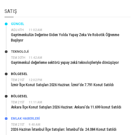
SATIŞ
GÜNCEL
AĞU 4TH
11:02 AM
Gayrimenkulün Değerine Giden Yolda Yapay Zeka Ve Robotik Öğrenme
Başlıyor
TEKNOLOJİ
TEM 30TH
11:42 AM
Gayrimenkul değerleme sektörü yapay zekâ teknolojileriyle dönüşüyor
BÖLGESEL
TEM 21ST
12:02 PM
İzmir İlçe Konut Satışları 2026 Haziran: İzmir’de 7.791 Konut Satıldı
BÖLGESEL
TEM 21ST
11:11 AM
Ankara İlçe Konut Satışları 2026 Haziran: Ankara’da 11.699 konut Satıldı
EMLAK HABERLERI
TEM 21ST
9:40 AM
2026 Haziran İstanbul İlçe Satışları: İstanbul’da 24.084 Konut Satıldı