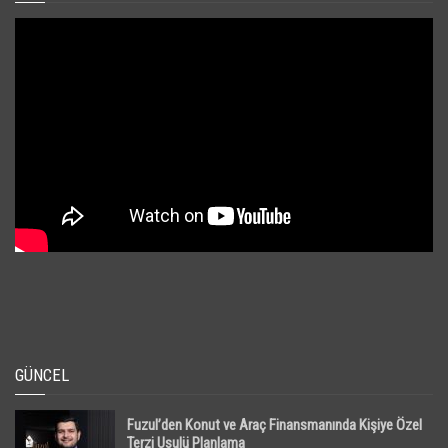
GÜNCEL
Fuzul’den Konut ve Araç Finansmanında Kişiye Özel
Terzi Usulü Planlama