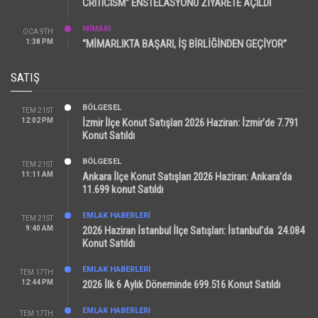
CRITICISM” ENSTELASYONU ZİYARETE AÇILDI
MİMARİ
OCA 9TH
1:38 PM
“MİMARLIKTA BAŞARI, İŞ BİRLİĞİNDEN GEÇİYOR”
SATIŞ
BÖLGESEL
TEM 21ST
12:02 PM
İzmir İlçe Konut Satışları 2026 Haziran: İzmir’de 7.791
Konut Satıldı
BÖLGESEL
TEM 21ST
11:11 AM
Ankara İlçe Konut Satışları 2026 Haziran: Ankara’da
11.699 konut Satıldı
EMLAK HABERLERI
TEM 21ST
9:40 AM
2026 Haziran İstanbul İlçe Satışları: İstanbul’da 24.084
Konut Satıldı
EMLAK HABERLERI
TEM 17TH
12:44 PM
2026 İlk 6 Aylık Döneminde 699.516 Konut Satıldı
EMLAK HABERLERI
TEM 17TH