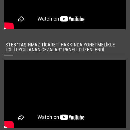
İSTEB “TAŞINMAZ TICARETI HAKKINDA YÖNETMELIKLE
İLGILI UYGULANAN CEZALAR” PANELI DÜZENLENDI