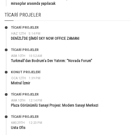
mirasçılar arasında yapılacak
TICARI PROJELER
TİCARİ PROJELER
HAZ 12TH
5:14 PM
DENİZLİ’DE ŞİMDİ SKY NOW OFFICE ZAMANI
TİCARİ PROJELER
ARA 10TH
10:52 AM
Turkmall’dan Bodrum’a Dev Yatırım: “Novada Forum”
KONUT PROJELERI
OCA 12TH
1:39 PM
Mistral İzmir
TİCARİ PROJELER
ARA 10TH
12:14 PM
Plaza Görünümlü Sanayi Projesi: Modern Sanayi Merkezi
TİCARİ PROJELER
KAS 29TH
12:23 PM
Usta Ofis