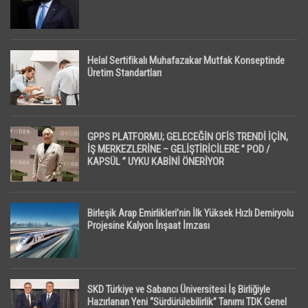
Helal Sertifikalı Muhafazakar Mutfak Konseptinde
Üretim Standartları
GPPS PLATFORMU; GELECEĞİN OFİS TRENDİ İÇİN,
İŞ MERKEZLERİNE – GELİŞTİRİCİLERE ” POD /
KAPSÜL ” UYKU KABİNİ ÖNERİYOR
Birleşik Arap Emirlikleri’nin İlk Yüksek Hızlı Demiryolu
Projesine Kalyon İnşaat İmzası
SKD Türkiye ve Sabancı Üniversitesi İş Birliğiyle
Hazırlanan Yeni “Sürdürülebilirlik” Tanımı TDK Genel