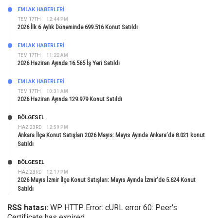
EMLAK HABERLERI
TEM 17TH
12:44 PM
2026 İlk 6 Aylık Döneminde 699.516 Konut Satıldı
EMLAK HABERLERI
TEM 17TH
11:22 AM
2026 Haziran Ayında 16.565 İş Yeri Satıldı
EMLAK HABERLERI
TEM 17TH
10:31 AM
2026 Haziran Ayında 129.979 Konut Satıldı
BÖLGESEL
HAZ 23RD
12:59 PM
Ankara İlçe Konut Satışları 2026 Mayıs: Mayıs Ayında Ankara’da 8.021 konut
Satıldı
BÖLGESEL
HAZ 23RD
12:17 PM
2026 Mayıs İzmir İlçe Konut Satışları: Mayıs Ayında İzmir’de 5.624 Konut
Satıldı
RSS hatası:
WP HTTP Error: cURL error 60: Peer's
Certificate has expired.