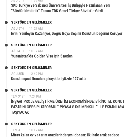
AĞU 6TH
11:30 AM
SKD Türkiye ve Sabancı Üniversitesi İş Birliğiyle Hazırlanan Yeni
“Sürdürülebilirlik” Tanımı TDK Genel Türkçe Sözlük’e Girdi
SEKTÖRDEN GELIŞMELER
AĞU 6TH
11:27 AM
Evini Yenileyen Kazanıyor, Doğru Boya Seçimi Konutun Değerini Koruyor
SEKTÖRDEN GELIŞMELER
AĞU 4TH
10:52 AM
Yunanistan’da Golden Visa için 5 neden
SEKTÖRDEN GELIŞMELER
AĞU 3RD
12:42 PM
Konut inşaat firmaları şikayetleri yüzde 127 arttı
SEKTÖRDEN GELIŞMELER
TEM 31ST
7:24 PM
İNŞAAT PROJE GELİŞTİRME ÜRETİM EKONOMİSİNDE; BİRİNCİ EL KONUT
PAZARINI GPPS PLATFORMU ” PİYASA GAYRİMENKUL ” İLE EKRANLARA
TAŞIYACAK
SEKTÖRDEN GELIŞMELER
TEM 31ST
10:12 AM
Miras kalan ev ve tarım arazilerinde yeni dönem: İlk ihale artık sadece